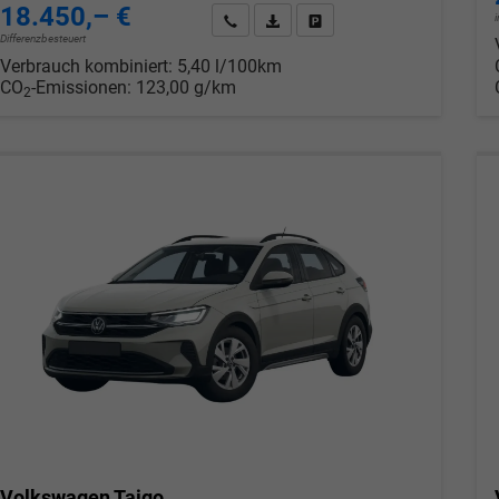
18.450,– €
Wir rufen Sie an
PDF-Datei, Fahrzeugexposé drucken
Drucken, parken oder verglei
Differenzbesteuert
Verbrauch kombiniert:
5,40 l/100km
CO
-Emissionen:
123,00 g/km
2
Volkswagen Taigo