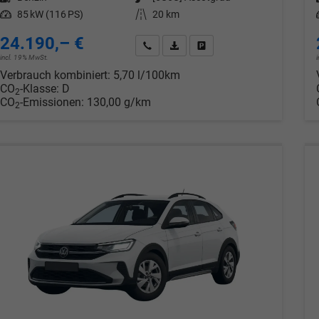
Leistung
85 kW (116 PS)
Kilometerstand
20 km
24.190,– €
Wir rufen Sie an
PDF-Datei, Fahrzeugexposé drucken
Drucken, parken oder verglei
incl. 19% MwSt.
Verbrauch kombiniert:
5,70 l/100km
CO
-Klasse:
D
2
CO
-Emissionen:
130,00 g/km
2