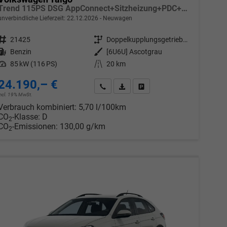
Trend 115PS DSG AppConnect+Sitzheizung+PDC+Alu16+LED+DAB+FrontAssist
unverbindliche Lieferzeit:
22.12.2026
Neuwagen
Fahrzeugnr.
21425
Getriebe
Doppelkupplungsgetriebe (DSG)
Kraftstoff
Benzin
Außenfarbe
[6U6U] Ascotgrau
Leistung
85 kW (116 PS)
Kilometerstand
20 km
24.190,– €
chen
Wir rufen Sie an
PDF-Datei, Fahrzeugexposé drucken
Drucken, parken oder vergleic
incl. 19% MwSt.
Verbrauch kombiniert:
5,70 l/100km
CO
-Klasse:
D
2
CO
-Emissionen:
130,00 g/km
2