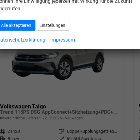
önnen Ihre Einwilligung jederzeit mit Wirkung für die Zukunft
iderrufen.
Alle akzeptieren
Einstellungen
atenschutzerklärung
Impressum
Volkswagen Taigo
Trend 115PS DSG AppConnect+Sitzheizung+PDC+Alu16+LED+DAB+FrontAssist
unverbindliche Lieferzeit:
22.12.2026
Neuwagen
Fahrzeugnr.
21428
Getriebe
Doppelkupplungsgetriebe (DSG)
Kraftstoff
Benzin
Außenfarbe
[6U6U] Ascotgrau