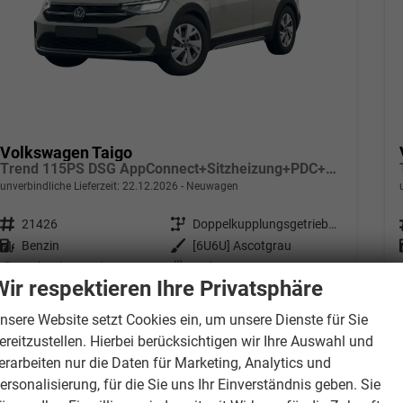
Volkswagen Taigo
Trend 115PS DSG AppConnect+Sitzheizung+PDC+Alu16+LED+DAB+FrontAssist
unverbindliche Lieferzeit:
22.12.2026
Neuwagen
Fahrzeugnr.
21426
Getriebe
Doppelkupplungsgetriebe (DSG)
Kraftstoff
Benzin
Außenfarbe
[6U6U] Ascotgrau
Leistung
85 kW (116 PS)
Kilometerstand
20 km
Wir respektieren Ihre Privatsphäre
24.190,– €
Wir rufen Sie an
PDF-Datei, Fahrzeugexposé drucken
Drucken, parken oder verglei
nsere Website setzt Cookies ein, um unsere Dienste für Sie
incl. 19% MwSt.
ereitzustellen. Hierbei berücksichtigen wir Ihre Auswahl und
Verbrauch kombiniert:
5,70 l/100km
CO
-Klasse:
D
erarbeiten nur die Daten für Marketing, Analytics und
2
CO
-Emissionen:
130,00 g/km
ersonalisierung, für die Sie uns Ihr Einverständnis geben. Sie
2