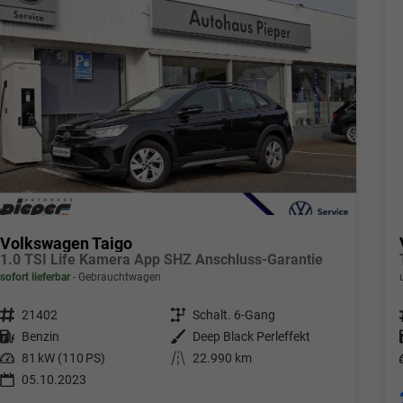
Volkswagen Taigo
1.0 TSI Life Kamera App SHZ Anschluss-Garantie
sofort lieferbar
Gebrauchtwagen
Fahrzeugnr.
21402
Getriebe
Schalt. 6-Gang
Kraftstoff
Benzin
Außenfarbe
Deep Black Perleffekt
Leistung
81 kW (110 PS)
Kilometerstand
22.990 km
05.10.2023