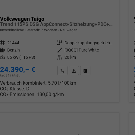
Volkswagen Taigo
Trend 115PS DSG AppConnect+Sitzheizung+PDC+Alu16+LED+DAB+FrontAssist
unverbindliche Lieferzeit:
7 Wochen
Neuwagen
Fahrzeugnr.
21444
Getriebe
Doppelkupplungsgetriebe (DSG)
Kraftstoff
Benzin
Außenfarbe
[0Q0Q] Pure White
Leistung
85 kW (116 PS)
Kilometerstand
20 km
24.390,– €
Wir rufen Sie an
PDF-Datei, Fahrzeugexposé drucken
Drucken, parken oder verglei
incl. 19% MwSt.
Verbrauch kombiniert:
5,70 l/100km
CO
-Klasse:
D
2
CO
-Emissionen:
130,00 g/km
2