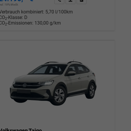
incl. 19% MwSt.
chen
Verbrauch kombiniert:
5,70 l/100km
CO
-Klasse:
D
2
CO
-Emissionen:
130,00 g/km
2
Volkswagen Taigo