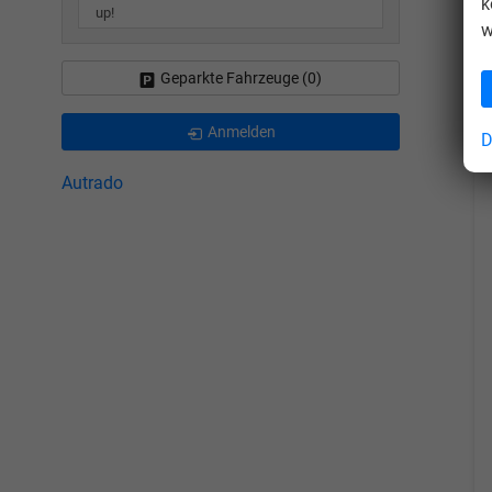
k
up!
w
Geparkte Fahrzeuge (
0
)
Anmelden
D
Autrado