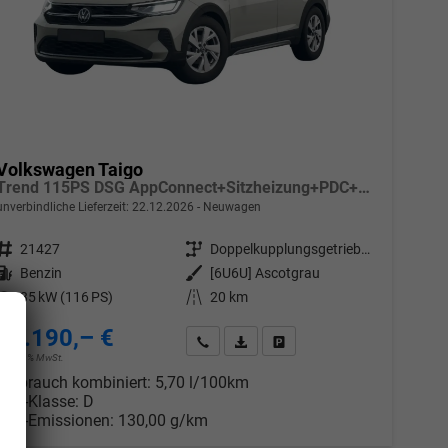
Volkswagen Taigo
Trend 115PS DSG AppConnect+Sitzheizung+PDC+Alu16+LED+DAB+FrontAssist
unverbindliche Lieferzeit:
22.12.2026
Neuwagen
Fahrzeugnr.
21427
Getriebe
Doppelkupplungsgetriebe (DSG)
Kraftstoff
Benzin
Außenfarbe
[6U6U] Ascotgrau
Leistung
85 kW (116 PS)
Kilometerstand
20 km
24.190,– €
chen
Wir rufen Sie an
PDF-Datei, Fahrzeugexposé drucken
Drucken, parken oder vergleic
incl. 19% MwSt.
Verbrauch kombiniert:
5,70 l/100km
CO
-Klasse:
D
2
CO
-Emissionen:
130,00 g/km
2