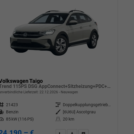
Volkswagen Taigo
Trend 115PS DSG AppConnect+Sitzheizung+PDC+Alu16+LED+DAB+FrontAssist
unverbindliche Lieferzeit:
22.12.2026
Neuwagen
Fahrzeugnr.
21423
Getriebe
Doppelkupplungsgetriebe (DSG)
Kraftstoff
Benzin
Außenfarbe
[6U6U] Ascotgrau
Leistung
85 kW (116 PS)
Kilometerstand
20 km
24.190,– €
Wir rufen Sie an
PDF-Datei, Fahrzeugexposé drucken
Drucken, parken oder vergleic