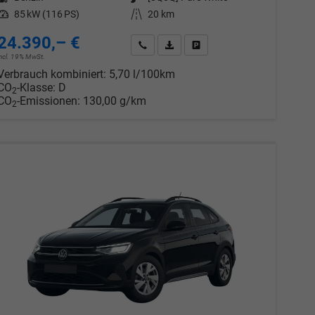
Leistung
85 kW (116 PS)
Kilometerstand
20 km
24.390,– €
chen
Wir rufen Sie an
PDF-Datei, Fahrzeugexposé drucken
Drucken, parken oder vergleic
incl. 19% MwSt.
Verbrauch kombiniert:
5,70 l/100km
CO
-Klasse:
D
2
CO
-Emissionen:
130,00 g/km
2