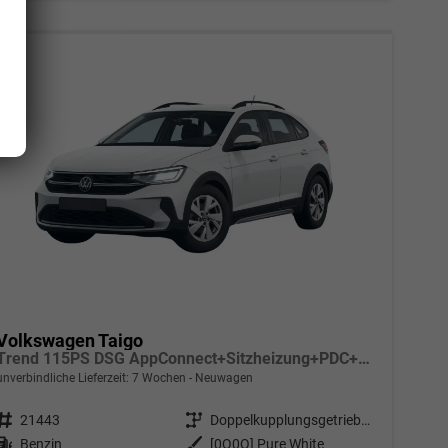
Volkswagen Taigo
Trend 115PS DSG AppConnect+Sitzheizung+PDC+Alu16+LED+DAB+FrontAssist
unverbindliche Lieferzeit:
7 Wochen
Neuwagen
Fahrzeugnr.
21443
Getriebe
Doppelkupplungsgetriebe (DSG)
Kraftstoff
Benzin
Außenfarbe
[0Q0Q] Pure White