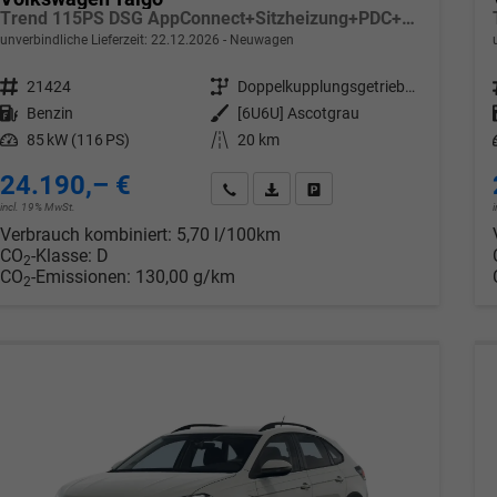
Trend 115PS DSG AppConnect+Sitzheizung+PDC+Alu16+LED+DAB+FrontAssist
unverbindliche Lieferzeit:
22.12.2026
Neuwagen
Fahrzeugnr.
21424
Getriebe
Doppelkupplungsgetriebe (DSG)
Kraftstoff
Benzin
Außenfarbe
[6U6U] Ascotgrau
Leistung
85 kW (116 PS)
Kilometerstand
20 km
24.190,– €
Wir rufen Sie an
PDF-Datei, Fahrzeugexposé drucken
Drucken, parken oder verglei
incl. 19% MwSt.
Verbrauch kombiniert:
5,70 l/100km
CO
-Klasse:
D
2
CO
-Emissionen:
130,00 g/km
2