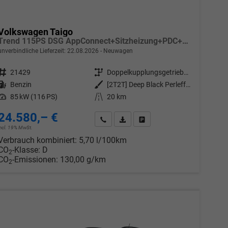
Volkswagen Taigo
Trend 115PS DSG AppConnect+Sitzheizung+PDC+Alu16+LED+DAB+FrontAssist
unverbindliche Lieferzeit:
22.08.2026
Neuwagen
Fahrzeugnr.
21429
Getriebe
Doppelkupplungsgetriebe (DSG)
Kraftstoff
Benzin
Außenfarbe
[2T2T] Deep Black Perleffekt
Leistung
85 kW (116 PS)
Kilometerstand
20 km
24.580,– €
chen
Wir rufen Sie an
PDF-Datei, Fahrzeugexposé drucken
Drucken, parken oder vergleic
incl. 19% MwSt.
Verbrauch kombiniert:
5,70 l/100km
CO
-Klasse:
D
2
CO
-Emissionen:
130,00 g/km
2