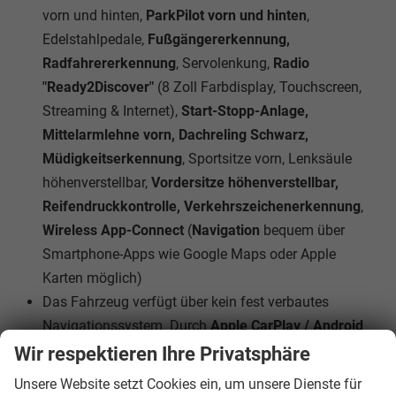
vorn und hinten,
ParkPilot vorn und hinten
,
Edelstahlpedale,
Fußgängererkennung,
Radfahrererkennung
, Servolenkung,
Radio
"Ready2Discover"
(8 Zoll Farbdisplay, Touchscreen,
Streaming & Internet),
Start-Stopp-Anlage,
Mittelarmlehne vorn, Dachreling Schwarz,
Müdigkeitserkennung
, Sportsitze vorn, Lenksäule
höhenverstellbar,
Vordersitze höhenverstellbar,
Reifendruckkontrolle, Verkehrszeichenerkennung
,
Wireless App-Connect
(
Navigation
bequem über
Smartphone-Apps wie Google Maps oder Apple
Karten möglich)
Das Fahrzeug verfügt über kein fest verbautes
Navigationssystem. Durch
Apple CarPlay / Android
Auto
ist jedoch eine
Navigation
über kompatible
Wir respektieren Ihre Privatsphäre
Smartphone-Apps (z.B. Google Maps oder Apple
Unsere Website setzt Cookies ein, um unsere Dienste für