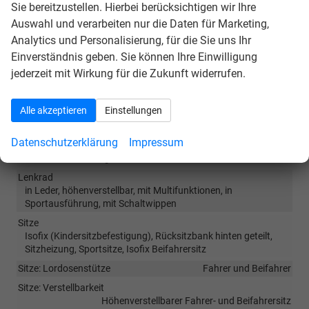
Karten) über den
Fahrzeugbildschirm
möglich.
Sie bereitzustellen. Hierbei berücksichtigen wir Ihre
Auswahl und verarbeiten nur die Daten für Marketing,
Innen
Analytics und Personalisierung, für die Sie uns Ihr
Einverständnis geben. Sie können Ihre Einwilligung
Armlehnen
Mittelarmlehne
jederzeit mit Wirkung für die Zukunft widerrufen.
Doppelter Laderaumboden
vorhanden
Fensterheber
elektrisch 4-fach
Alle akzeptieren
Einstellungen
Innenraumfilter
vorhanden
Klimatisierung
Klimaautomatik, 2-Zonen-Klimaautomatik
Datenschutzerklärung
Impressum
Laderaumabdeckung
vorhanden
Lenkrad
in Leder, höhenverstellbar, mit Multifunktionen, in
Sportausführung, mit Schaltwippen
Sitze
Isofix (Kindersitzbefestigung), Rücksitzbank hinten geteilt,
Sitzheizung, Sportsitze, Isofix Beifahrersitz
Sitze: Lordosenstütze
Fahrer und Beifahrer
Sitze: Verstellbarkeit
Höhenverstellbarer Fahrer- und Beifahrersitz