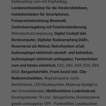
Seitenairbag vorn mit Kopfairbag,
Lendenwirbelstütze für die Vordersitzlehnen,
Induktionsladen für Smartphones,
Freisprecheinrichtung Bluetooth
,
Zentralverriegelung mit Funkfernbedienung
,
Wärmeschutzverglasung,
Digital Cockpit inkl.
Bordcomputer, Digitaler Radioempfang DAB+,
Reserverad als Notrad, Notrufsystem eCall,
Außenspiegel elektrisch einstell- und beheizbar,
Außenspiegel elektrisch anklappbar, Fensterheber
vorn und hinten elektrisch
, ESC, ABS, ASR, EDS, EBV,
MSR,
Berganfahrhilfe, Front Assist inkl. City-
Notbremsfunktion
, Wegfahrsperre, Isofix
Beifahrersitz, LED-Rückleuchten, Make-up-Spiegel in
den Sonnenblenden,
Multifunktions-Lederlenkrad
,
Einstiegsleisten "R-Line", Ablagefächer, Rücksitzlehne
geteilt umklappbar, OPF - Partikelfilter, Leseleuchten