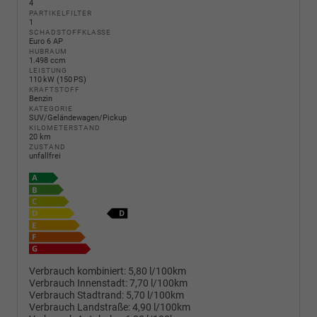
4
PARTIKELFILTER
1
SCHADSTOFFKLASSE
Euro 6 AP
HUBRAUM
1.498 ccm
LEISTUNG
110 kW (150 PS)
KRAFTSTOFF
Benzin
KATEGORIE
SUV/Geländewagen/Pickup
KILOMETERSTAND
20 km
ZUSTAND
unfallfrei
Verbrauch kombiniert:
5,80 l/100km
Verbrauch Innenstadt:
7,70 l/100km
Verbrauch Stadtrand:
5,70 l/100km
Verbrauch Landstraße:
4,90 l/100km