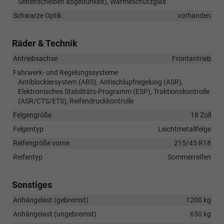
Seitenscheiben abgedunkelt), Wärmeschutzglas
Schwarze Optik
vorhanden
Räder & Technik
Antriebsachse
Frontantrieb
Fahrwerk- und Regelungssysteme
Antiblockiersystem (ABS), Antischlupfregelung (ASR),
Elektronisches Stabilitäts-Programm (ESP), Traktionskontrolle
(ASR/CTS/ETS), Reifendruckkontrolle
Felgengröße
18 Zoll
Felgentyp
Leichtmetallfelge
Reifengröße vorne
215/45 R18
Reifentyp
Sommerreifen
Sonstiges
Anhängelast (gebremst)
1200 kg
Anhängelast (ungebremst)
650 kg