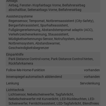
Airbags
Airbag, Fenster-/Kopfairbags Vorne, Beifahrerairbag
abschaltbar, Seitenairbags Vorne, Beifahrerairbag
Assistenzsysteme
Regensensor, Tempomat, Notbremsassistent (City-Safety),
Berganfahrassistent, Spurhalteassistent,
Fußgängererkennung, Abstandstempomat adaptiv (ACC),
Verkehrzeichenerkennung, Stauassistent,
Müdigkeitserkennungs-Sensor, Notrufsystem, Autonomes
Notbremssystem, Abstandswarner,
Geschwindigkeitsbegrenzer
Einparkhilfe
Park Distance Control vorne, Park Distance Control hinten,
Rückfahrkamera
Follow-Me-Home-Funktion
vorhanden
Innenspiegel automatisch abblendend
vorhanden
Lenkung
Servolenkung
Lichttechnik
Lichtsensor, Nebelscheinwerfer, Tagfahrlicht,
Nebelscheinwerfer mit Kurvenlicht, LED-Rückleuchten, LED-
Scheinwerfer, Fernlichtassistent, LED-Tagfahrlicht, Blendfreies