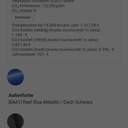
Verbrauch Autobahn:
6,00 l/100km
CO
-Emissionen:
132,00 g/km
2
CO
-Klasse:
D
2
Download
Energiekosten bei 15.000 km pro Jahr:
1.517,28 €
CO2 Kosten (niedrig)
:
(Kosten Durchschnitt 10 Jahre)
1.188,- €
CO2 Kosten (mittel)
:
(Kosten Durchschnitt 10 Jahre)
2.821,50 €
CO2 Kosten (hoch)
:
4.356,- €
(Kosten Durchschnitt 10 Jahre)
Jahressteuer:
107,- €
Außenfarbe
[0AA1] Reef Blue Metallic / Dach Schwarz
Innenausstattung