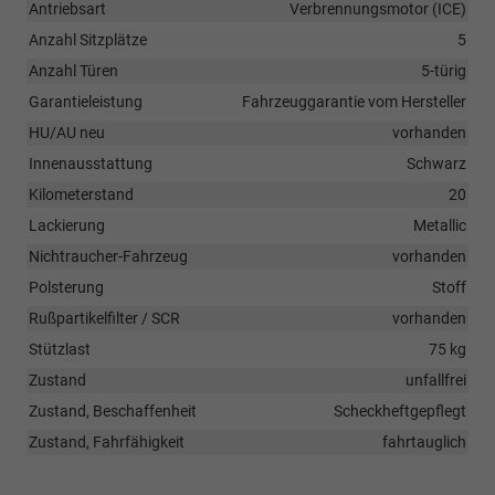
Antriebsart
Verbrennungsmotor (ICE)
Anzahl Sitzplätze
5
Anzahl Türen
5-türig
Garantieleistung
Fahrzeuggarantie vom Hersteller
HU/AU neu
vorhanden
Innenausstattung
Schwarz
Kilometerstand
20
Lackierung
Metallic
Nichtraucher-Fahrzeug
vorhanden
Polsterung
Stoff
Rußpartikelfilter / SCR
vorhanden
Stützlast
75 kg
Zustand
unfallfrei
Zustand, Beschaffenheit
Scheckheftgepflegt
Zustand, Fahrfähigkeit
fahrtauglich