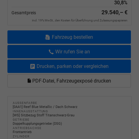
30,8%
29.540,– €
Gesamtpreis
incl. 19% MwSt., den Kosten für Überführung und Zulassungspapieren
Fahrzeug bestellen
Wir rufen Sie an
Drucken, parken oder vergleichen
PDF-Datei, Fahrzeugexposé drucken
AUSSENFARBE
[0AA1] Reef Blue Metallic / Dach Schwarz
INNENAUSSTATTUNG
[WS] Sitzbezug Stoff Titanschwarz-Grau
GETRIEBE
Doppelkupplungsgetriebe (DSG)
ANTRIEBSACHSE
Frontantrieb
ZYLINDER