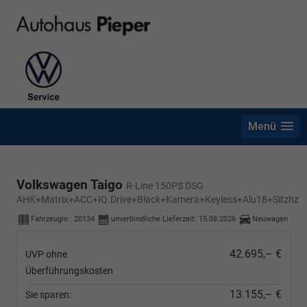
Menü
Volkswagen Taigo
R-Line 150PS DSG
AHK+Matrix+ACC+IQ.Drive+Black+Kamera+Keyless+Alu18+Sitzhz
Fahrzeugnr.:
20134
unverbindliche Lieferzeit:
15.08.2026
Neuwagen
42.695,– €
UVP ohne
Überführungskosten
13.155,– €
Sie sparen: