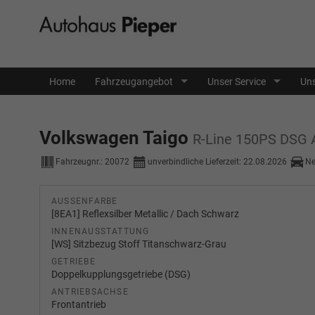
Home
Fahrzeugangebot
Unser Service
Uns
Volkswagen Taigo
R-Line 150PS DSG 
Fahrzeugnr.:
20072
unverbindliche Lieferzeit:
22.08.2026
N
AUSSENFARBE
[8EA1] Reflexsilber Metallic / Dach Schwarz
INNENAUSSTATTUNG
[WS] Sitzbezug Stoff Titanschwarz-Grau
GETRIEBE
Doppelkupplungsgetriebe (DSG)
ANTRIEBSACHSE
Frontantrieb