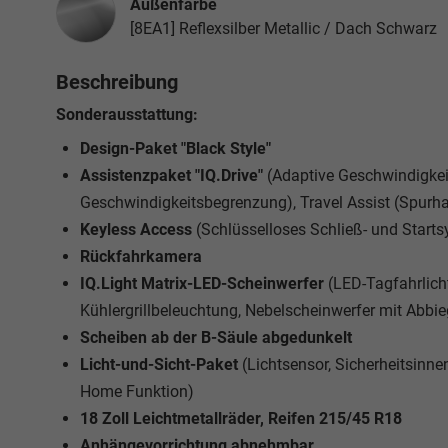
Außenfarbe
[8EA1] Reflexsilber Metallic / Dach Schwarz
Beschreibung
Sonderausstattung:
Design-Paket "Black Style"
Assistenzpaket "IQ.Drive"
(Adaptive Geschwindigkei
Geschwindigkeitsbegrenzung), Travel Assist (Spurhal
Keyless Access
(Schlüsselloses Schließ- und Start
Rückfahrkamera
IQ.Light Matrix-LED-Scheinwerfer
(LED-Tagfahrlicht
Kühlergrillbeleuchtung, Nebelscheinwerfer mit Abbie
Scheiben ab der B-Säule abgedunkelt
Licht-und-Sicht-Paket
(Lichtsensor, Sicherheitsin
Home Funktion)
18 Zoll Leichtmetallräder, Reifen 215/45 R18
Anhängevorrichtung abnehmbar