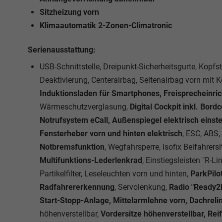
Sitzheizung vorn
Klimaautomatik 2-Zonen-Climatronic
Serienausstattung:
USB-Schnittstelle, Dreipunkt-Sicherheitsgurte, Kopfst
Deaktivierung, Centerairbag, Seitenairbag vorn mit 
Induktionsladen für Smartphones, Freisprecheinri
Wärmeschutzverglasung,
Digital Cockpit inkl. Bor
Notrufsystem eCall, Außenspiegel elektrisch einste
Fensterheber vorn und hinten elektrisch
, ESC, ABS
Notbremsfunktion
, Wegfahrsperre, Isofix Beifahrer
Multifunktions-Lederlenkrad
, Einstiegsleisten "R-L
Partikelfilter, Leseleuchten vorn und hinten,
ParkPilot
Radfahrererkennung
, Servolenkung,
Radio "Ready2
Start-Stopp-Anlage, Mittelarmlehne vorn, Dachrel
höhenverstellbar,
Vordersitze höhenverstellbar, Re