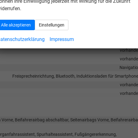
önnen Ihre Einwilligung jederzeit mit Wirkung für die Zukunft
iderrufen.
Alle akzeptieren
Einstellungen
, Digitalradio DAB, Farbdisplay, Android Auto, Apple CarPlay,
atenschutzerklärung
Impressum
vorhand
vorhand
vorhand
Navigati
Freisprecheinrichtung, Bluetooth, Induktionsladen für Smartphon
vorhand
vorhand
 Vorne, Beifahrerairbag abschaltbar, Seitenairbags Vorne, Beifahrerairb
rganfahrassistent, Spurhalteassistent, Fußgängererkennung,