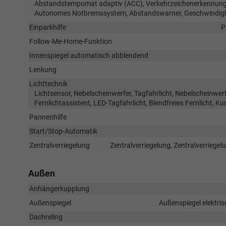
Abstandstempomat adaptiv (ACC), Verkehrzeichenerkennung,
Autonomes Notbremssystem, Abstandswarner, Geschwindigk
Einparkhilfe
P
Follow-Me-Home-Funktion
Innenspiegel automatisch abblendend
Lenkung
Lichttechnik
Lichtsensor, Nebelscheinwerfer, Tagfahrlicht, Nebelscheinwer
Fernlichtassistent, LED-Tagfahrlicht, Blendfreies Fernlicht, Ku
Pannenhilfe
Start/Stop-Automatik
Zentralverriegelung
Zentralverriegelung, Zentralverriege
Außen
Anhängerkupplung
Außenspiegel
Außenspiegel elektris
Dachreling