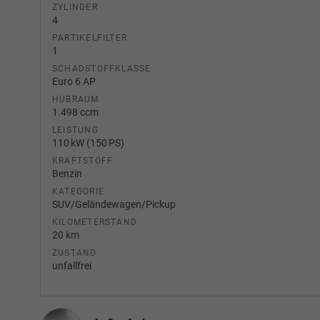
ZYLINDER
4
PARTIKELFILTER
1
SCHADSTOFFKLASSE
Euro 6 AP
HUBRAUM
1.498 ccm
LEISTUNG
110 kW (150 PS)
KRAFTSTOFF
Benzin
KATEGORIE
SUV/Geländewagen/Pickup
KILOMETERSTAND
20 km
ZUSTAND
unfallfrei