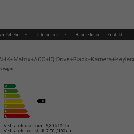
er Zubehör
Unternehmen
Händlerlogin
Kontakt
AHK+Matrix+ACC+IQ.Drive+Black+Kamera+Keyles
euwagen
Verbrauch kombiniert:
5,80 l/100km
Verbrauch Innenstadt:
7,70 l/100km