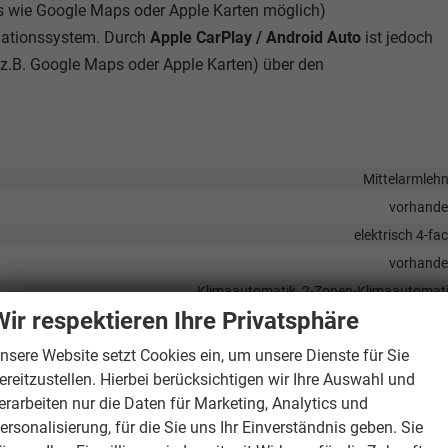
wie Google Maps oder Apple Karten möglich)
igationssystem. Durch
Apple CarPlay / Android Auto
ist jedoch
z.B. Google Maps oder Apple Karten) über den
Mittelarmleh
vorhand
elektrisch 4-fa
vorhand
Klimaautomatik, 2-Zonen-Klimaautomat
Wir respektieren Ihre Privatsphäre
vorhand
öhenverstellbar, mit Multifunktionen, in Sportausführung, mit Schaltwipp
nsere Website setzt Cookies ein, um unsere Dienste für Sie
g), Rücksitzbank hinten geteilt, Sitzheizung, Sportsitze, Isofix Beifahrersi
ereitzustellen. Hierbei berücksichtigen wir Ihre Auswahl und
erarbeiten nur die Daten für Marketing, Analytics und
Fahrer und Beifahr
ersonalisierung, für die Sie uns Ihr Einverständnis geben. Sie
Höhenverstellbarer Fahrer- und Beifahrersi