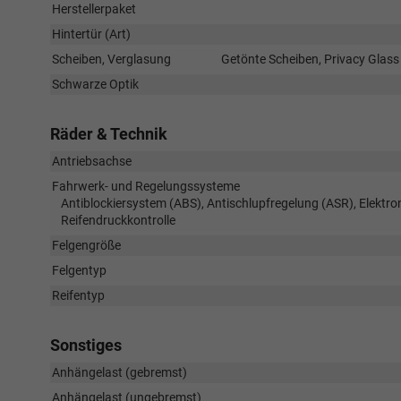
Herstellerpaket
Hintertür (Art)
Scheiben, Verglasung
Getönte Scheiben, Privacy Glas
Schwarze Optik
Räder & Technik
Antriebsachse
Fahrwerk- und Regelungssysteme
Antiblockiersystem (ABS), Antischlupfregelung (ASR), Elektr
Reifendruckkontrolle
Felgengröße
Felgentyp
Reifentyp
Sonstiges
Anhängelast (gebremst)
Anhängelast (ungebremst)