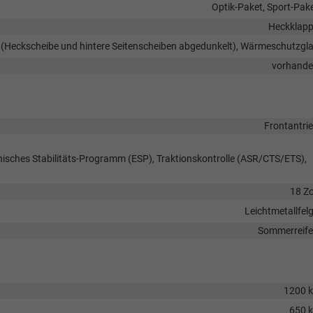
Optik-Paket, Sport-Pak
Heckklap
s (Heckscheibe und hintere Seitenscheiben abgedunkelt), Wärmeschutzgl
vorhand
Frontantri
onisches Stabilitäts-Programm (ESP), Traktionskontrolle (ASR/CTS/ETS),
18 Zo
Leichtmetallfel
Sommerreif
1200 
650 