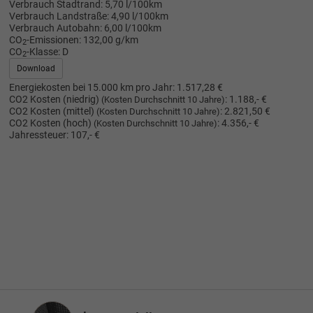
Verbrauch Stadtrand:
5,70 l/100km
Verbrauch Landstraße:
4,90 l/100km
Verbrauch Autobahn:
6,00 l/100km
CO
-Emissionen:
132,00 g/km
2
CO
-Klasse:
D
2
Download
Energiekosten bei 15.000 km pro Jahr:
1.517,28 €
CO2 Kosten (niedrig)
:
1.188,- €
(Kosten Durchschnitt 10 Jahre)
CO2 Kosten (mittel)
:
2.821,50 €
(Kosten Durchschnitt 10 Jahre)
CO2 Kosten (hoch)
:
4.356,- €
(Kosten Durchschnitt 10 Jahre)
Jahressteuer:
107,- €
Innenausstattung