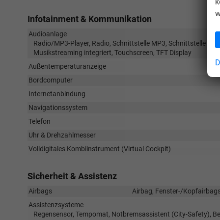
k
w
Infotainment & Kommunikation
Audioanlage
Radio/MP3-Player, Radio, Schnittstelle MP3, Schnittstelle USB
Musikstreaming integriert, Touchscreen, TFT Display
D
Außentemperaturanzeige
Bordcomputer
Internetanbindung
Navigationssystem
Telefon
Uhr & Drehzahlmesser
Volldigitales Kombiinstrument (Virtual Cockpit)
Sicherheit & Assistenz
Airbags
Airbag, Fenster-/Kopfairbags
Assistenzsysteme
Regensensor, Tempomat, Notbremsassistent (City-Safety), Be