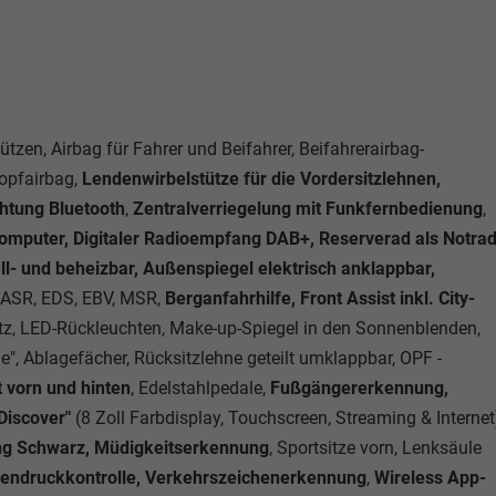
ützen, Airbag für Fahrer und Beifahrer, Beifahrerairbag-
Kopfairbag,
Lendenwirbelstütze für die Vordersitzlehnen,
chtung Bluetooth
,
Zentralverriegelung mit Funkfernbedienung
,
dcomputer, Digitaler Radioempfang DAB+, Reserverad als Notrad
ll- und beheizbar, Außenspiegel elektrisch anklappbar,
, ASR, EDS, EBV, MSR,
Berganfahrhilfe, Front Assist inkl. City-
sitz, LED-Rückleuchten, Make-up-Spiegel in den Sonnenblenden,
ine", Ablagefächer, Rücksitzlehne geteilt umklappbar, OPF -
 vorn und hinten
, Edelstahlpedale,
Fußgängererkennung,
Discover"
(8 Zoll Farbdisplay, Touchscreen, Streaming & Internet
ing Schwarz, Müdigkeitserkennung
, Sportsitze vorn, Lenksäule
ifendruckkontrolle, Verkehrszeichenerkennung
,
Wireless App-