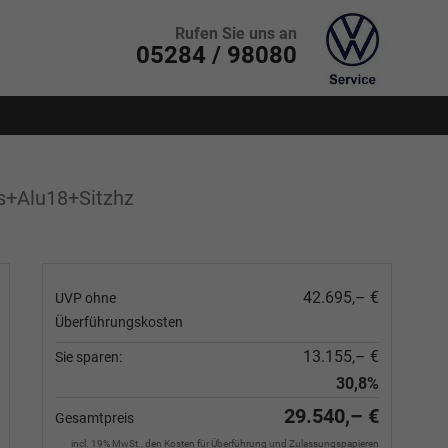
Rufen Sie uns an
05284 / 98080
s+Alu18+Sitzhz
42.695,– €
UVP ohne
Überführungskosten
13.155,– €
Sie sparen:
30,8%
29.540,– €
Gesamtpreis
incl. 19% MwSt., den Kosten für Überführung und Zulassungspapieren