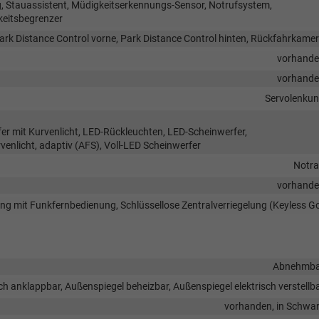
 Stauassistent, Müdigkeitserkennungs-Sensor, Notrufsystem,
eitsbegrenzer
ark Distance Control vorne, Park Distance Control hinten, Rückfahrkame
vorhand
vorhand
Servolenku
fer mit Kurvenlicht, LED-Rückleuchten, LED-Scheinwerfer,
rvenlicht, adaptiv (AFS), Voll-LED Scheinwerfer
Notr
vorhand
lung mit Funkfernbedienung, Schlüssellose Zentralverriegelung (Keyless G
Abnehmba
ch anklappbar, Außenspiegel beheizbar, Außenspiegel elektrisch verstellb
vorhanden, in Schwa