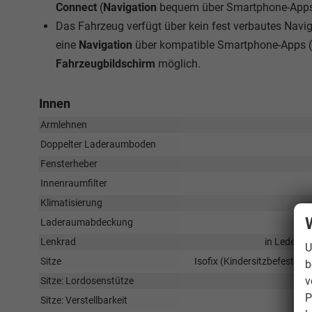
Connect
(
Navigation
bequem über Smartphone-Apps 
Das Fahrzeug verfügt über kein fest verbautes Nav
eine
Navigation
über kompatible Smartphone-Apps (
Fahrzeugbildschirm
möglich.
Innen
Armlehnen
Doppelter Laderaumboden
Fensterheber
Innenraumfilter
Klimatisierung
Laderaumabdeckung
Lenkrad
in Leder, h
U
Sitze
Isofix (Kindersitzbefestigun
b
v
Sitze: Lordosenstütze
P
Sitze: Verstellbarkeit