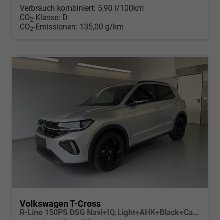
Verbrauch kombiniert:
5,90 l/100km
CO
-Klasse:
D
2
CO
-Emissionen:
135,00 g/km
2
Volkswagen T-Cross
R-Line 150PS DSG Navi+IQ.Light+AHK+Black+Cam+Keyless+Side+Climatronic