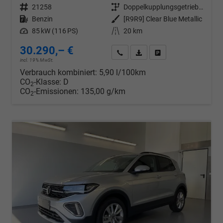
Fahrzeugnr.
21258
Getriebe
Doppelkupplungsgetriebe (DSG)
Kraftstoff
Benzin
Außenfarbe
[R9R9] Clear Blue Metallic
Leistung
85 kW (116 PS)
Kilometerstand
20 km
30.290,– €
Wir rufen Sie an
PDF-Datei, Fahrzeugexposé d
Drucken, parken oder v
incl. 19% MwSt.
Verbrauch kombiniert:
5,90 l/100km
CO
-Klasse:
D
2
CO
-Emissionen:
135,00 g/km
2