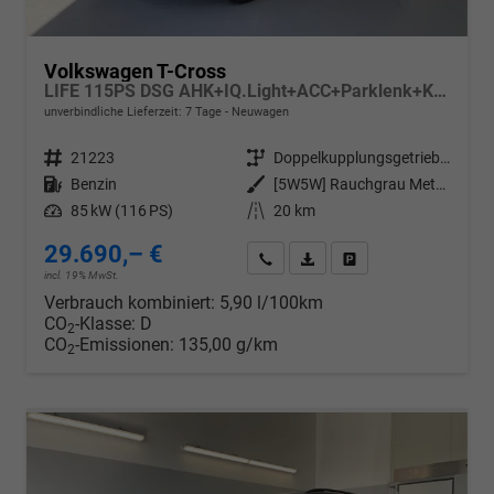
Volkswagen T-Cross
LIFE 115PS DSG AHK+IQ.Light+ACC+Parklenk+Kamera+Sitzheizung+Alu17+Keyless
unverbindliche Lieferzeit:
7 Tage
Neuwagen
Fahrzeugnr.
21223
Getriebe
Doppelkupplungsgetriebe (DSG)
Kraftstoff
Benzin
Außenfarbe
[5W5W] Rauchgrau Metallic
Leistung
85 kW (116 PS)
Kilometerstand
20 km
29.690,– €
Wir rufen Sie an
PDF-Datei, Fahrzeugexposé d
Drucken, parken oder v
incl. 19% MwSt.
Verbrauch kombiniert:
5,90 l/100km
CO
-Klasse:
D
2
CO
-Emissionen:
135,00 g/km
2