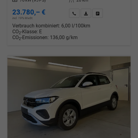
Leistung
70 kW (95 PS)
Kilometerstand
20 km
23.780,– €
Wir rufen Sie an
PDF-Datei, Fahrzeugexposé d
Drucken, parken oder v
incl. 19% MwSt.
Verbrauch kombiniert:
6,00 l/100km
CO
-Klasse:
E
2
CO
-Emissionen:
136,00 g/km
2