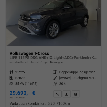
Volkswagen T-Cross
LIFE 115PS DSG AHK+IQ.Light+ACC+Parklenk+Kamera+Sitzheizung+Alu17+Keyless
unverbindliche Lieferzeit:
7 Tage
Neuwagen
Fahrzeugnr.
21225
Getriebe
Doppelkupplungsgetriebe (DSG)
Kraftstoff
Benzin
Außenfarbe
[5W5W] Rauchgrau Metallic
Leistung
85 kW (116 PS)
Kilometerstand
20 km
29.690,– €
Wir rufen Sie an
PDF-Datei, Fahrzeugexposé d
Drucken, parken oder v
incl. 19% MwSt.
Verbrauch kombiniert:
5,90 l/100km