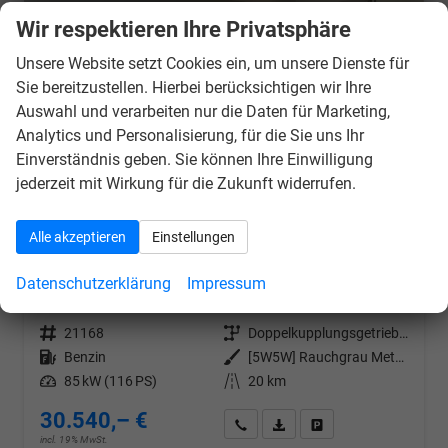
Wir respektieren Ihre Privatsphäre
Unsere Website setzt Cookies ein, um unsere Dienste für
Sie bereitzustellen. Hierbei berücksichtigen wir Ihre
Auswahl und verarbeiten nur die Daten für Marketing,
Analytics und Personalisierung, für die Sie uns Ihr
Einverständnis geben. Sie können Ihre Einwilligung
jederzeit mit Wirkung für die Zukunft widerrufen.
Alle akzeptieren
Einstellungen
Volkswagen T-Cross
R-Line 115PS DSG AHK+IQ.Light+Keyless+Alu18+Kamera+Climatronic+Sitzheizung
Datenschutzerklärung
Impressum
unverbindliche Lieferzeit:
7 Tage
Neuwagen
Fahrzeugnr.
21168
Getriebe
Doppelkupplungsgetriebe (DSG)
Kraftstoff
Benzin
Außenfarbe
[5W5W] Rauchgrau Metallic
Leistung
85 kW (116 PS)
Kilometerstand
20 km
30.540,– €
Wir rufen Sie an
PDF-Datei, Fahrzeugexposé d
Drucken, parken oder v
incl. 19% MwSt.