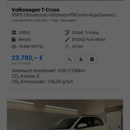
Volkswagen T-Cross
95PS Climatronic+Sitzheiz+PDCvohi+AppConnect+Side+TravelAssist+ACC
unverbindliche Lieferzeit:
7 Tage
Neuwagen
Fahrzeugnr.
20065
Getriebe
Schalt. 5-Gang
Kraftstoff
Benzin
Außenfarbe
[0Q0Q] Pure White
Leistung
70 kW (95 PS)
Kilometerstand
20 km
23.780,– €
Wir rufen Sie an
PDF-Datei, Fahrzeugexposé d
Drucken, parken oder v
incl. 19% MwSt.
Verbrauch kombiniert:
6,00 l/100km
CO
-Klasse:
E
2
CO
-Emissionen:
136,00 g/km
2