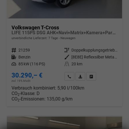
Volkswagen T-Cross
LIFE 115PS DSG AHK+Navi+Matrix+Kamera+Parklenk+Alu17+App-Connect
unverbindliche Lieferzeit:
7 Tage
Neuwagen
Fahrzeugnr.
21259
Getriebe
Doppelkupplungsgetriebe (DSG)
Kraftstoff
Benzin
Außenfarbe
[8E8E] Reflexsilber Metallic
Leistung
85 kW (116 PS)
Kilometerstand
20 km
30.290,– €
Wir rufen Sie an
PDF-Datei, Fahrzeugexposé d
Drucken, parken oder v
incl. 19% MwSt.
Verbrauch kombiniert:
5,90 l/100km
CO
-Klasse:
D
2
CO
-Emissionen:
135,00 g/km
2