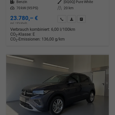
Kraftstoff
Benzin
Außenfarbe
[0Q0Q] Pure White
Leistung
70 kW (95 PS)
Kilometerstand
20 km
23.780,– €
Wir rufen Sie an
PDF-Datei, Fahrzeugexposé d
Drucken, parken oder v
incl. 19% MwSt.
Verbrauch kombiniert:
6,00 l/100km
CO
-Klasse:
E
2
CO
-Emissionen:
136,00 g/km
2