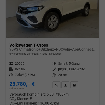
Volkswagen T-Cross
95PS Climatronic+Sitzheiz+PDCvohi+AppConnect+Side+TravelAssist+ACC
unverbindliche Lieferzeit:
7 Tage
Neuwagen
Fahrzeugnr.
20066
Getriebe
Schalt. 5-Gang
Kraftstoff
Benzin
Außenfarbe
[0Q0Q] Pure White
Leistung
70 kW (95 PS)
Kilometerstand
20 km
23.780,– €
Wir rufen Sie an
PDF-Datei, Fahrzeugexposé d
Drucken, parken oder v
incl. 19% MwSt.
Verbrauch kombiniert:
6,00 l/100km
CO
-Klasse:
E
2
CO
-Emissionen:
136,00 g/km
2