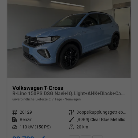
Volkswagen T-Cross
R-Line 150PS DSG Navi+IQ.Light+AHK+Black+Cam+Keyless+Side+Climatronic
unverbindliche Lieferzeit:
7 Tage
Neuwagen
Fahrzeugnr.
20129
Getriebe
Doppelkupplungsgetriebe (DSG)
Kraftstoff
Benzin
Außenfarbe
[R9R9] Clear Blue Metallic
Leistung
110 kW (150 PS)
Kilometerstand
20 km