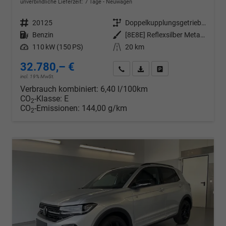
unverbindliche Lieferzeit:
7 Tage
Neuwagen
Fahrzeugnr.
20125
Getriebe
Doppelkupplungsgetriebe (DSG)
Kraftstoff
Benzin
Außenfarbe
[8E8E] Reflexsilber Metallic
Leistung
110 kW (150 PS)
Kilometerstand
20 km
32.780,– €
Wir rufen Sie an
PDF-Datei, Fahrzeugexposé d
Drucken, parken oder v
incl. 19% MwSt.
Verbrauch kombiniert:
6,40 l/100km
CO
-Klasse:
E
2
CO
-Emissionen:
144,00 g/km
2