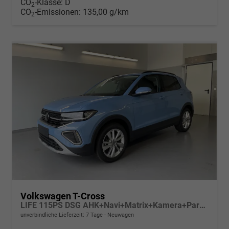
CO
-Klasse:
D
2
CO
-Emissionen:
135,00 g/km
2
Volkswagen T-Cross
LIFE 115PS DSG AHK+Navi+Matrix+Kamera+Parklenk+Alu17+App-Connect
unverbindliche Lieferzeit:
7 Tage
Neuwagen