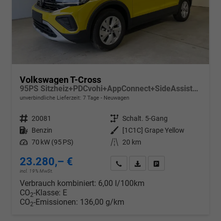
Volkswagen T-Cross
95PS Sitzheiz+PDCvohi+AppConnect+SideAssist+TravelAssist+ACC+Klima
unverbindliche Lieferzeit:
7 Tage
Neuwagen
Fahrzeugnr.
20081
Getriebe
Schalt. 5-Gang
Kraftstoff
Benzin
Außenfarbe
[1C1C] Grape Yellow
Leistung
70 kW (95 PS)
Kilometerstand
20 km
23.280,– €
Wir rufen Sie an
PDF-Datei, Fahrzeugexposé d
Drucken, parken oder v
incl. 19% MwSt.
Verbrauch kombiniert:
6,00 l/100km
CO
-Klasse:
E
2
CO
-Emissionen:
136,00 g/km
2