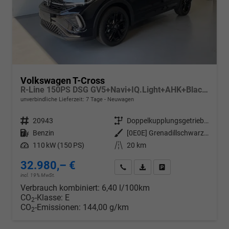
Volkswagen T-Cross
R-Line 150PS DSG GV5+Navi+IQ.Light+AHK+Black+Cam+Keyless+Side+Climatronic
unverbindliche Lieferzeit:
7 Tage
Neuwagen
Fahrzeugnr.
20943
Getriebe
Doppelkupplungsgetriebe (DSG)
Kraftstoff
Benzin
Außenfarbe
[0E0E] Grenadillschwarz Metallic
Leistung
110 kW (150 PS)
Kilometerstand
20 km
32.980,– €
Wir rufen Sie an
PDF-Datei, Fahrzeugexposé d
Drucken, parken oder v
incl. 19% MwSt.
Verbrauch kombiniert:
6,40 l/100km
CO
-Klasse:
E
2
CO
-Emissionen:
144,00 g/km
2