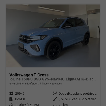
Volkswagen T-Cross
R-Line 150PS DSG GV5+Navi+IQ.Light+AHK+Black+Cam+Keyless+Side+Climatronic
unverbindliche Lieferzeit:
7 Tage
Neuwagen
Fahrzeugnr.
20946
Getriebe
Doppelkupplungsgetriebe (DSG)
Kraftstoff
Benzin
Außenfarbe
[R9R9] Clear Blue Metallic
Leistung
110 kW (150 PS)
Kilometerstand
20 km