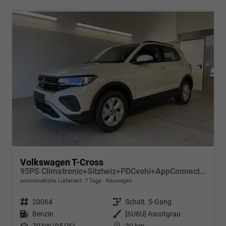
Volkswagen T-Cross
95PS Climatronic+Sitzheiz+PDCvohi+AppConnect+Side+TravelAssist+ACC
unverbindliche Lieferzeit:
7 Tage
Neuwagen
Fahrzeugnr.
20064
Getriebe
Schalt. 5-Gang
Kraftstoff
Benzin
Außenfarbe
[6U6U] Ascotgrau