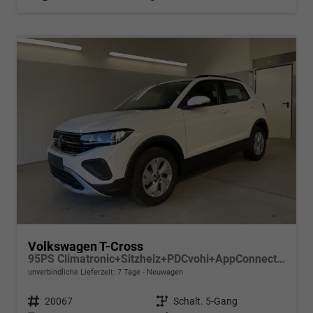
Volkswagen T-Cross
95PS Climatronic+Sitzheiz+PDCvohi+AppConnect+Side+TravelAssist+ACC
unverbindliche Lieferzeit:
7 Tage
Neuwagen
Fahrzeugnr.
20067
Getriebe
Schalt. 5-Gang