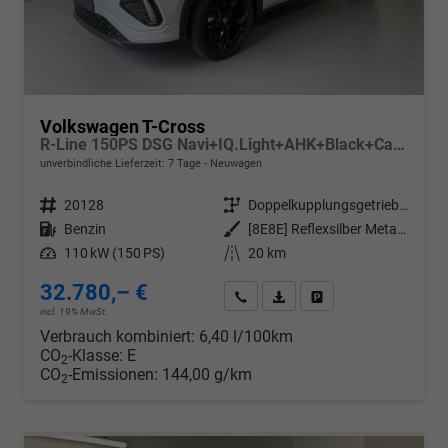
Volkswagen T-Cross
R-Line 150PS DSG Navi+IQ.Light+AHK+Black+Cam+Keyless+Side+Climatronic
unverbindliche Lieferzeit:
7 Tage
Neuwagen
Fahrzeugnr.
20128
Getriebe
Doppelkupplungsgetriebe (DSG)
Kraftstoff
Benzin
Außenfarbe
[8E8E] Reflexsilber Metallic
Leistung
110 kW (150 PS)
Kilometerstand
20 km
32.780,– €
Wir rufen Sie an
PDF-Datei, Fahrzeugexposé d
Drucken, parken oder v
incl. 19% MwSt.
Verbrauch kombiniert:
6,40 l/100km
CO
-Klasse:
E
2
CO
-Emissionen:
144,00 g/km
2