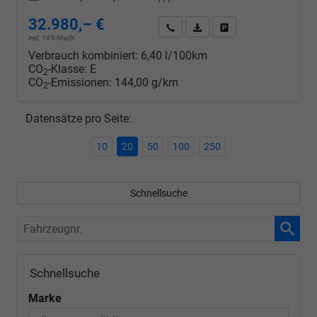
32.980,– €
Wir rufen Sie an
PDF-Datei, Fahrzeugexposé d
Drucken, parken oder v
incl. 19% MwSt.
Verbrauch kombiniert:
6,40 l/100km
CO
-Klasse:
E
2
CO
-Emissionen:
144,00 g/km
2
Datensätze pro Seite:
10
20
50
100
250
Schnellsuche
Fahrzeugnr.
Schnellsuche
Marke