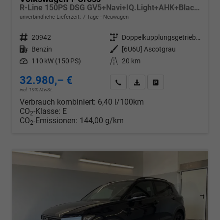
R-Line 150PS DSG GV5+Navi+IQ.Light+AHK+Black+Cam+Keyless+Side+Climatronic
unverbindliche Lieferzeit:
7 Tage
Neuwagen
Fahrzeugnr.
20942
Getriebe
Doppelkupplungsgetriebe (DSG)
Kraftstoff
Benzin
Außenfarbe
[6U6U] Ascotgrau
Leistung
110 kW (150 PS)
Kilometerstand
20 km
32.980,– €
Wir rufen Sie an
PDF-Datei, Fahrzeugexposé d
Drucken, parken oder v
incl. 19% MwSt.
Verbrauch kombiniert:
6,40 l/100km
CO
-Klasse:
E
2
CO
-Emissionen:
144,00 g/km
2