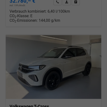
32.780,– €
Wir rufen Sie an
PDF-Datei, Fahrzeugexposé d
Drucken, parken oder v
incl. 19% MwSt.
Verbrauch kombiniert:
6,40 l/100km
CO
-Klasse:
E
2
CO
-Emissionen:
144,00 g/km
2
Volkswagen T-Cross