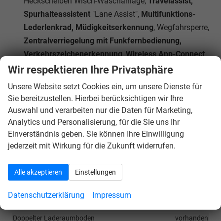
Heckscheiben Wisch-Waschanlage,
Travelassist,
Spurhalteassistent
"Lane Assist",
Multifunktions-
Lederlenkrad, Müdigkeitserkennung
, Wegfahrsperre,
Zentralverriegelung mit Funkfernbedienung,
Verkehrszeichenerkennung
,
Wireless App-Connect
(
Navigation
bequem über Smartphone-Apps wie
Wir respektieren Ihre Privatsphäre
Google Maps oder Apple Karten möglich)
Unsere Website setzt Cookies ein, um unsere Dienste für
Das Fahrzeug verfügt über kein fest verbautes
Sie bereitzustellen. Hierbei berücksichtigen wir Ihre
Navigationssystem. Durch
Apple CarPlay / Android
Auswahl und verarbeiten nur die Daten für Marketing,
Auto
ist jedoch eine
Navigation
über kompatible
Analytics und Personalisierung, für die Sie uns Ihr
Einverständnis geben. Sie können Ihre Einwilligung
Smartphone-Apps (z.B. Google Maps oder Apple
jederzeit mit Wirkung für die Zukunft widerrufen.
Karten) über den
Fahrzeugbildschirm
möglich.
Alle akzeptieren
Einstellungen
Innen
Ambiente-Beleuchtung
vorhanden
Datenschutzerklärung
Impressum
Armlehnen
Mittelarmlehne
Doppelter Laderaumboden
vorhanden