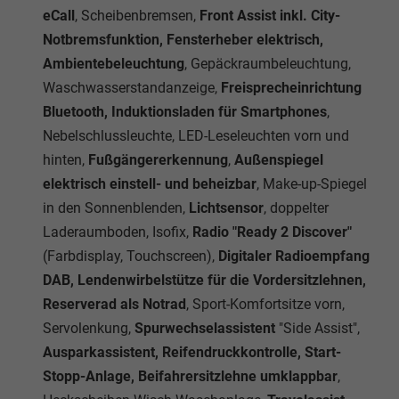
eCall
, Scheibenbremsen,
Front Assist inkl. City-
Notbremsfunktion, Fensterheber elektrisch,
Ambientebeleuchtung
, Gepäckraumbeleuchtung,
Waschwasserstandanzeige,
Freisprecheinrichtung
Bluetooth, Induktionsladen für Smartphones
,
Nebelschlussleuchte, LED-Leseleuchten vorn und
hinten,
Fußgängererkennung
,
Außenspiegel
elektrisch einstell- und beheizbar
, Make-up-Spiegel
in den Sonnenblenden,
Lichtsensor
, doppelter
Laderaumboden, Isofix,
Radio "Ready 2 Discover"
(Farbdisplay, Touchscreen),
Digitaler Radioempfang
DAB, Lendenwirbelstütze für die Vordersitzlehnen,
Reserverad als Notrad
, Sport-Komfortsitze vorn,
Servolenkung,
Spurwechselassistent
"Side Assist",
Ausparkassistent, Reifendruckkontrolle, Start-
Stopp-Anlage, Beifahrersitzlehne umklappbar
,