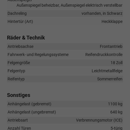
Außenspiegel beheizbar, Außenspiegel elektrisch verstellbar
Dachreling
vorhanden, in Schwarz
Hintertür (Art)
Heckklappe
Räder & Technik
Antriebsachse
Frontantrieb
Fahrwerk- und Regelungssysteme
Reifendruckkontrolle
Felgengröße
18 Zoll
Felgentyp
Leichtmetallfelge
Reifentyp
Sommerreifen
Sonstiges
Anhängelast (gebremst)
1100 kg
Anhängelast (ungebremst)
640 kg
Antriebsart
Verbrennungsmotor (ICE)
Anzahl Türen
5-türig