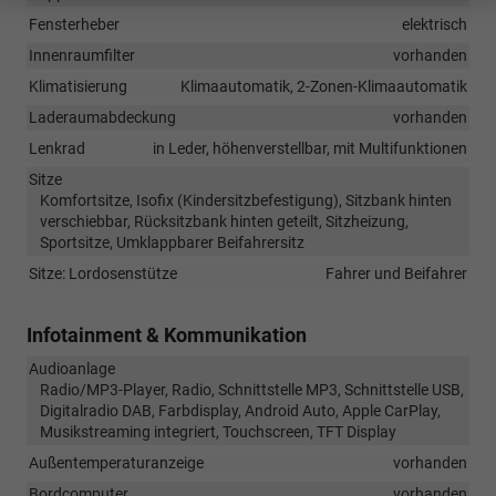
Fensterheber
elektrisch
Innenraumfilter
vorhanden
Klimatisierung
Klimaautomatik, 2-Zonen-Klimaautomatik
Laderaumabdeckung
vorhanden
Lenkrad
in Leder, höhenverstellbar, mit Multifunktionen
Sitze
Komfortsitze, Isofix (Kindersitzbefestigung), Sitzbank hinten
verschiebbar, Rücksitzbank hinten geteilt, Sitzheizung,
Sportsitze, Umklappbarer Beifahrersitz
Sitze: Lordosenstütze
Fahrer und Beifahrer
Infotainment & Kommunikation
Audioanlage
Radio/MP3-Player, Radio, Schnittstelle MP3, Schnittstelle USB,
Digitalradio DAB, Farbdisplay, Android Auto, Apple CarPlay,
Musikstreaming integriert, Touchscreen, TFT Display
Außentemperaturanzeige
vorhanden
Bordcomputer
vorhanden