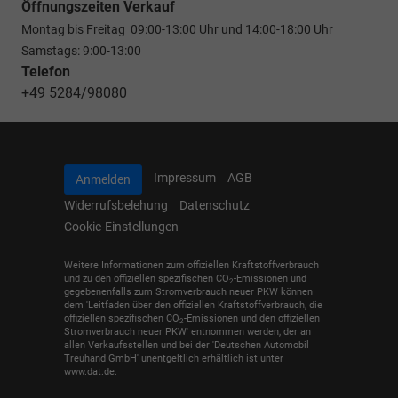
Öffnungszeiten Verkauf
Montag bis Freitag 09:00-13:00 Uhr und 14:00-18:00 Uhr
Samstags: 9:00-13:00
Telefon
+49 5284/98080
Impressum
AGB
Anmelden
Widerrufsbelehung
Datenschutz
Cookie-Einstellungen
Weitere Informationen zum offiziellen Kraftstoffverbrauch
und zu den offiziellen spezifischen CO
-Emissionen und
2
gegebenenfalls zum Stromverbrauch neuer PKW können
dem 'Leitfaden über den offiziellen Kraftstoffverbrauch, die
offiziellen spezifischen CO
-Emissionen und den offiziellen
2
Stromverbrauch neuer PKW' entnommen werden, der an
allen Verkaufsstellen und bei der 'Deutschen Automobil
Treuhand GmbH' unentgeltlich erhältlich ist unter
www.dat.de.