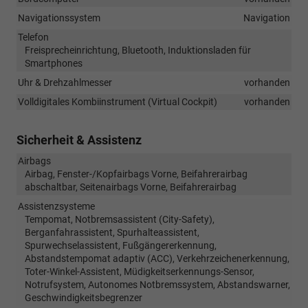
Navigationssystem
Navigation
Telefon
Freisprecheinrichtung, Bluetooth, Induktionsladen für
Smartphones
Uhr & Drehzahlmesser
vorhanden
Volldigitales Kombiinstrument (Virtual Cockpit)
vorhanden
Sicherheit & Assistenz
Airbags
Airbag, Fenster-/Kopfairbags Vorne, Beifahrerairbag
abschaltbar, Seitenairbags Vorne, Beifahrerairbag
Assistenzsysteme
Tempomat, Notbremsassistent (City-Safety),
Berganfahrassistent, Spurhalteassistent,
Spurwechselassistent, Fußgängererkennung,
Abstandstempomat adaptiv (ACC), Verkehrzeichenerkennung,
Toter-Winkel-Assistent, Müdigkeitserkennungs-Sensor,
Notrufsystem, Autonomes Notbremssystem, Abstandswarner,
Geschwindigkeitsbegrenzer