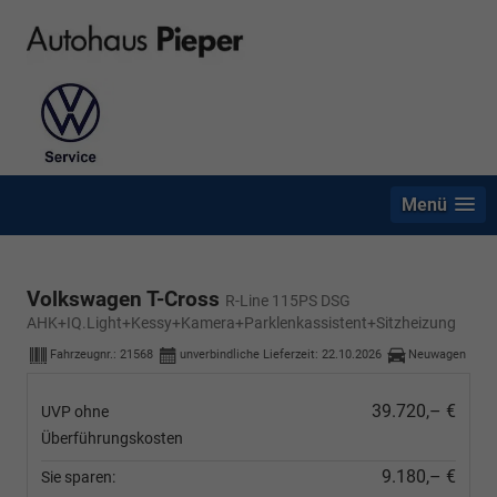
Menü
Volkswagen T-Cross
R-Line 115PS DSG
AHK+IQ.Light+Kessy+Kamera+Parklenkassistent+Sitzheizung
Fahrzeugnr.:
21568
unverbindliche Lieferzeit:
22.10.2026
Neuwagen
39.720,– €
UVP ohne
Überführungskosten
9.180,– €
Sie sparen: