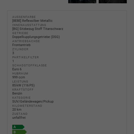
AUSSENFARBE
[8E8E] Reflexsilber Metallic
INNENAUSSTATTUNG
[BG] Sitzbezug Stoff Titanschwarz
GETRIEBE
Doppelkupplungsgetriebe (DSG)
ANTRIEBSACHSE
Frontantrieb
ZYLINDER
3
PARTIKELFILTER
1
SCHADSTOFFKLASSE
Euro 6
HUBRAUM
999 ccm
LEISTUNG
85 kW (116 PS)
KRAFTSTOFF
Benzin
KATEGORIE
SUV/Geländewagen/Pickup
KILOMETERSTAND
20 km
ZUSTAND
unfallfrei