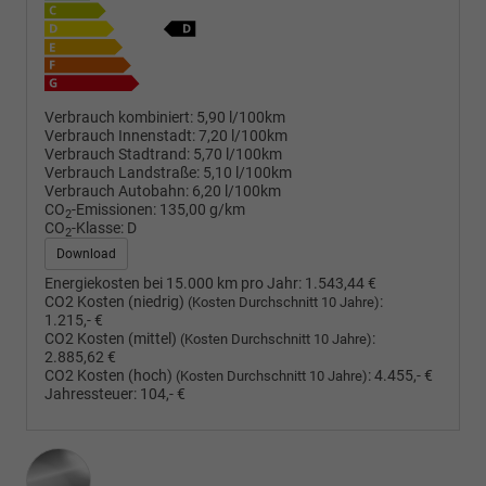
Verbrauch kombiniert:
5,90 l/100km
Verbrauch Innenstadt:
7,20 l/100km
Verbrauch Stadtrand:
5,70 l/100km
Verbrauch Landstraße:
5,10 l/100km
Verbrauch Autobahn:
6,20 l/100km
CO
-Emissionen:
135,00 g/km
2
CO
-Klasse:
D
2
Download
Energiekosten bei 15.000 km pro Jahr:
1.543,44 €
CO2 Kosten (niedrig)
:
(Kosten Durchschnitt 10 Jahre)
1.215,- €
CO2 Kosten (mittel)
:
(Kosten Durchschnitt 10 Jahre)
2.885,62 €
CO2 Kosten (hoch)
:
4.455,- €
(Kosten Durchschnitt 10 Jahre)
Jahressteuer:
104,- €