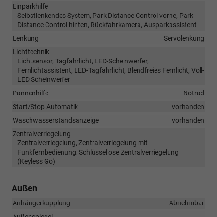
Einparkhilfe
Selbstlenkendes System, Park Distance Control vorne, Park
Distance Control hinten, Rückfahrkamera, Ausparkassistent
Lenkung
Servolenkung
Lichttechnik
Lichtsensor, Tagfahrlicht, LED-Scheinwerfer,
Fernlichtassistent, LED-Tagfahrlicht, Blendfreies Fernlicht, Voll-
LED Scheinwerfer
Pannenhilfe
Notrad
Start/Stop-Automatik
vorhanden
Waschwasserstandsanzeige
vorhanden
Zentralverriegelung
Zentralverriegelung, Zentralverriegelung mit
Funkfernbedienung, Schlüssellose Zentralverriegelung
(Keyless Go)
Außen
Anhängerkupplung
Abnehmbar
Außenspiegel