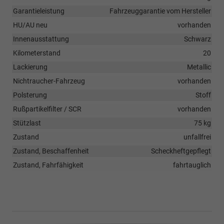
Garantieleistung
Fahrzeuggarantie vom Hersteller
HU/AU neu
vorhanden
Innenausstattung
Schwarz
Kilometerstand
20
Lackierung
Metallic
Nichtraucher-Fahrzeug
vorhanden
Polsterung
Stoff
Rußpartikelfilter / SCR
vorhanden
Stützlast
75 kg
Zustand
unfallfrei
Zustand, Beschaffenheit
Scheckheftgepflegt
Zustand, Fahrfähigkeit
fahrtauglich