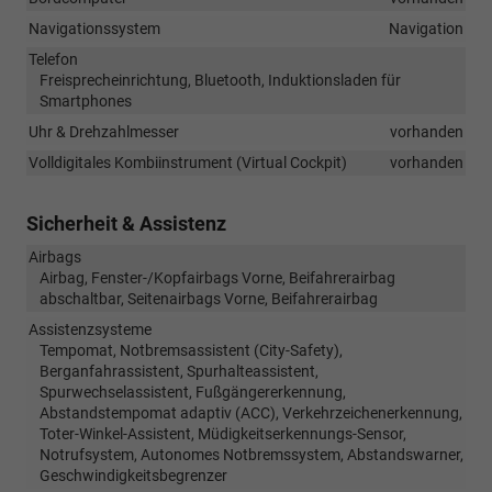
Navigationssystem
Navigation
Telefon
Freisprecheinrichtung, Bluetooth, Induktionsladen für
Smartphones
Uhr & Drehzahlmesser
vorhanden
Volldigitales Kombiinstrument (Virtual Cockpit)
vorhanden
Sicherheit & Assistenz
Airbags
Airbag, Fenster-/Kopfairbags Vorne, Beifahrerairbag
abschaltbar, Seitenairbags Vorne, Beifahrerairbag
Assistenzsysteme
Tempomat, Notbremsassistent (City-Safety),
Berganfahrassistent, Spurhalteassistent,
Spurwechselassistent, Fußgängererkennung,
Abstandstempomat adaptiv (ACC), Verkehrzeichenerkennung,
Toter-Winkel-Assistent, Müdigkeitserkennungs-Sensor,
Notrufsystem, Autonomes Notbremssystem, Abstandswarner,
Geschwindigkeitsbegrenzer