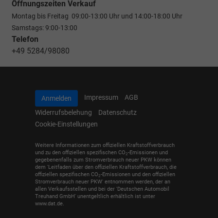
Öffnungszeiten Verkauf
Montag bis Freitag 09:00-13:00 Uhr und 14:00-18:00 Uhr
Samstags: 9:00-13:00
Telefon
+49 5284/98080
Impressum
AGB
Anmelden
Widerrufsbelehung
Datenschutz
Cookie-Einstellungen
Weitere Informationen zum offiziellen Kraftstoffverbrauch
und zu den offiziellen spezifischen CO
-Emissionen und
2
gegebenenfalls zum Stromverbrauch neuer PKW können
dem 'Leitfaden über den offiziellen Kraftstoffverbrauch, die
offiziellen spezifischen CO
-Emissionen und den offiziellen
2
Stromverbrauch neuer PKW' entnommen werden, der an
allen Verkaufsstellen und bei der 'Deutschen Automobil
Treuhand GmbH' unentgeltlich erhältlich ist unter
www.dat.de.