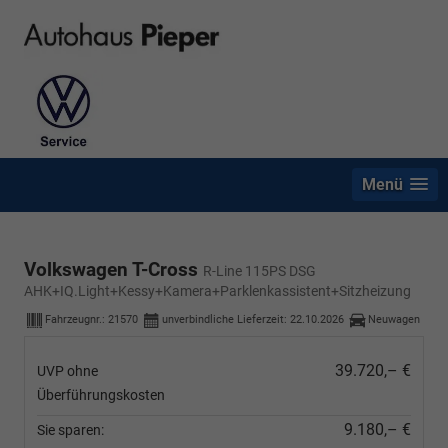
Menü
Volkswagen T-Cross
R-Line 115PS DSG
AHK+IQ.Light+Kessy+Kamera+Parklenkassistent+Sitzheizung
Fahrzeugnr.:
21570
unverbindliche Lieferzeit:
22.10.2026
Neuwagen
39.720,– €
UVP ohne
Überführungskosten
9.180,– €
Sie sparen: