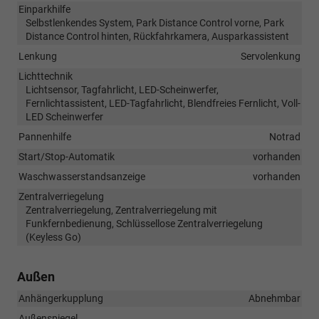
Einparkhilfe
Selbstlenkendes System, Park Distance Control vorne, Park
Distance Control hinten, Rückfahrkamera, Ausparkassistent
Lenkung
Servolenkung
Lichttechnik
Lichtsensor, Tagfahrlicht, LED-Scheinwerfer,
Fernlichtassistent, LED-Tagfahrlicht, Blendfreies Fernlicht, Voll-
LED Scheinwerfer
Pannenhilfe
Notrad
Start/Stop-Automatik
vorhanden
Waschwasserstandsanzeige
vorhanden
Zentralverriegelung
Zentralverriegelung, Zentralverriegelung mit
Funkfernbedienung, Schlüssellose Zentralverriegelung
(Keyless Go)
Außen
Anhängerkupplung
Abnehmbar
Außenspiegel