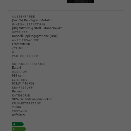
AUSSENFARBE
[5W5W] Rauchgrau Metallic
INNENAUSSTATTUNG
[BG] Sitzbezug Stoff Titanschwarz
GETRIEBE
Doppelkupplungsgetriebe (DSG)
ANTRIEBSACHSE
Frontantrieb
ZYLINDER
3
PARTIKELFILTER
1
SCHADSTOFFKLASSE
Euro 6
HUBRAUM
999 ccm
LEISTUNG
85 kW (116 PS)
KRAFTSTOFF
Benzin
KATEGORIE
SUV/Geländewagen/Pickup
KILOMETERSTAND
20 km
ZUSTAND
unfallfrei