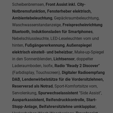
Scheibenbremsen,
Front Assist inkl. City-
Notbremsfunktion, Fensterheber elektrisch,
Ambientebeleuchtung
, Gepäckraumbeleuchtung,
Waschwasserstandanzeige,
Freisprecheinrichtung
Bluetooth, Induktionsladen für Smartphones
,
Nebelschlussleuchte, LED-Leseleuchten vorn und
hinten,
Fußgängererkennung
,
Außenspiegel
elektrisch einstell- und beheizbar
, Make-up-Spiegel
in den Sonnenblenden,
Lichtsensor
, doppelter
Laderaumboden, Isofix,
Radio "Ready 2 Discover"
(Farbdisplay, Touchscreen),
Digitaler Radioempfang
DAB, Lendenwirbelstütze für die Vordersitzlehnen,
Reserverad als Notrad
, Sport-Komfortsitze vorn,
Servolenkung,
Spurwechselassistent
"Side Assist",
Ausparkassistent, Reifendruckkontrolle, Start-
Stopp-Anlage, Beifahrersitzlehne umklappbar
,