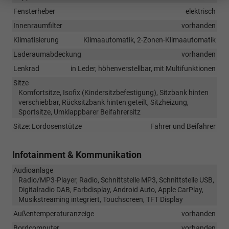
Fensterheber
elektrisch
Innenraumfilter
vorhanden
Klimatisierung
Klimaautomatik, 2-Zonen-Klimaautomatik
Laderaumabdeckung
vorhanden
Lenkrad
in Leder, höhenverstellbar, mit Multifunktionen
Sitze
Komfortsitze, Isofix (Kindersitzbefestigung), Sitzbank hinten
verschiebbar, Rücksitzbank hinten geteilt, Sitzheizung,
Sportsitze, Umklappbarer Beifahrersitz
Sitze: Lordosenstütze
Fahrer und Beifahrer
Infotainment & Kommunikation
Audioanlage
Radio/MP3-Player, Radio, Schnittstelle MP3, Schnittstelle USB,
Digitalradio DAB, Farbdisplay, Android Auto, Apple CarPlay,
Musikstreaming integriert, Touchscreen, TFT Display
Außentemperaturanzeige
vorhanden
Bordcomputer
vorhanden