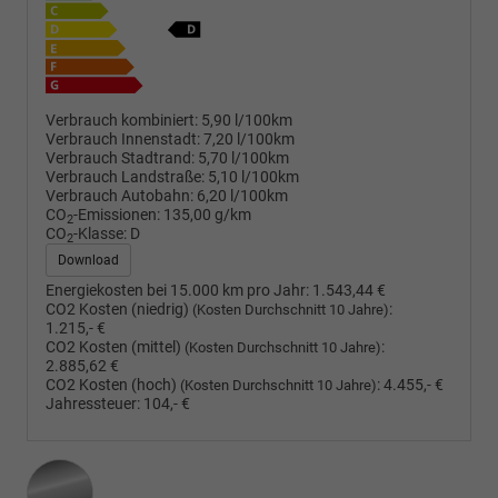
Verbrauch kombiniert:
5,90 l/100km
Verbrauch Innenstadt:
7,20 l/100km
Verbrauch Stadtrand:
5,70 l/100km
Verbrauch Landstraße:
5,10 l/100km
Verbrauch Autobahn:
6,20 l/100km
CO
-Emissionen:
135,00 g/km
2
CO
-Klasse:
D
2
Download
Energiekosten bei 15.000 km pro Jahr:
1.543,44 €
CO2 Kosten (niedrig)
:
(Kosten Durchschnitt 10 Jahre)
1.215,- €
CO2 Kosten (mittel)
:
(Kosten Durchschnitt 10 Jahre)
2.885,62 €
CO2 Kosten (hoch)
:
4.455,- €
(Kosten Durchschnitt 10 Jahre)
Jahressteuer:
104,- €