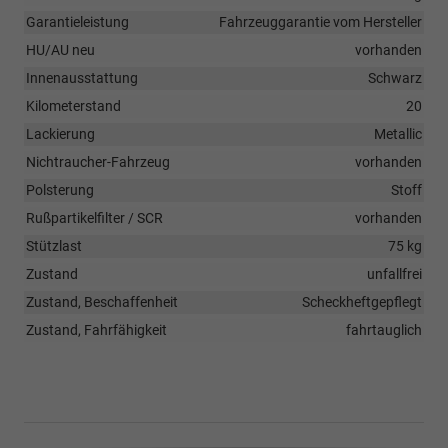
Garantieleistung
Fahrzeuggarantie vom Hersteller
HU/AU neu
vorhanden
Innenausstattung
Schwarz
Kilometerstand
20
Lackierung
Metallic
Nichtraucher-Fahrzeug
vorhanden
Polsterung
Stoff
Rußpartikelfilter / SCR
vorhanden
Stützlast
75 kg
Zustand
unfallfrei
Zustand, Beschaffenheit
Scheckheftgepflegt
Zustand, Fahrfähigkeit
fahrtauglich