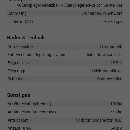
Außenspiegel beheizbar, Außenspiegel elektrisch verstellbar
Dachreling
vorhanden, in Schwarz
Hintertür (Art)
Heckklappe
Räder & Technik
Antriebsachse
Frontantrieb
Fahrwerk- und Regelungssysteme
Reifendruckkontrolle
Felgengröße
18 Zoll
Felgentyp
Leichtmetallfelge
Reifentyp
Sommerreifen
Sonstiges
Anhängelast (gebremst)
1100 kg
Anhängelast (ungebremst)
640 kg
Antriebsart
Verbrennungsmotor (ICE)
Anzahl Türen
5-türig