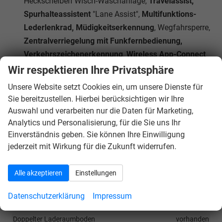
Heckscheiben Wisch-Waschanlage,
Travelassist,
Spurhalteassistent
"Lane Assist",
Multifunktions-
Lederlenkrad, Müdigkeitserkennung
, Wegfahrsperre,
Zentralverriegelung mit Funkfernbedienung,
Verkehrszeichenerkennung
,
Wireless App-Connect
(
Navigation
bequem über Smartphone-Apps wie
Wir respektieren Ihre Privatsphäre
Google Maps oder Apple Karten möglich)
Unsere Website setzt Cookies ein, um unsere Dienste für
Das Fahrzeug verfügt über kein fest verbautes
Sie bereitzustellen. Hierbei berücksichtigen wir Ihre
Navigationssystem. Durch
Apple CarPlay / Android
Auswahl und verarbeiten nur die Daten für Marketing,
Auto
ist jedoch eine
Navigation
über kompatible
Analytics und Personalisierung, für die Sie uns Ihr
Einverständnis geben. Sie können Ihre Einwilligung
Smartphone-Apps (z.B. Google Maps oder Apple
jederzeit mit Wirkung für die Zukunft widerrufen.
Karten) über den
Fahrzeugbildschirm
möglich.
Alle akzeptieren
Einstellungen
Innen
Ambiente-Beleuchtung
vorhanden
Datenschutzerklärung
Impressum
Armlehnen
Mittelarmlehne
Doppelter Laderaumboden
vorhanden