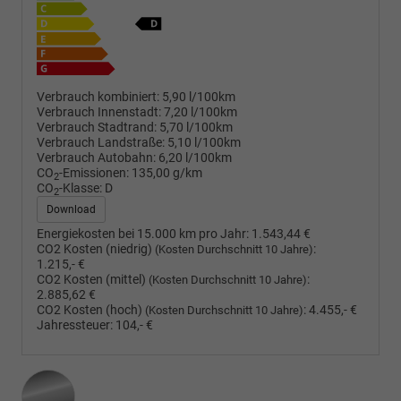
Verbrauch kombiniert:
5,90 l/100km
Verbrauch Innenstadt:
7,20 l/100km
Verbrauch Stadtrand:
5,70 l/100km
Verbrauch Landstraße:
5,10 l/100km
Verbrauch Autobahn:
6,20 l/100km
CO
-Emissionen:
135,00 g/km
2
CO
-Klasse:
D
2
Download
Energiekosten bei 15.000 km pro Jahr:
1.543,44 €
CO2 Kosten (niedrig)
:
(Kosten Durchschnitt 10 Jahre)
1.215,- €
CO2 Kosten (mittel)
:
(Kosten Durchschnitt 10 Jahre)
2.885,62 €
CO2 Kosten (hoch)
:
4.455,- €
(Kosten Durchschnitt 10 Jahre)
Jahressteuer:
104,- €