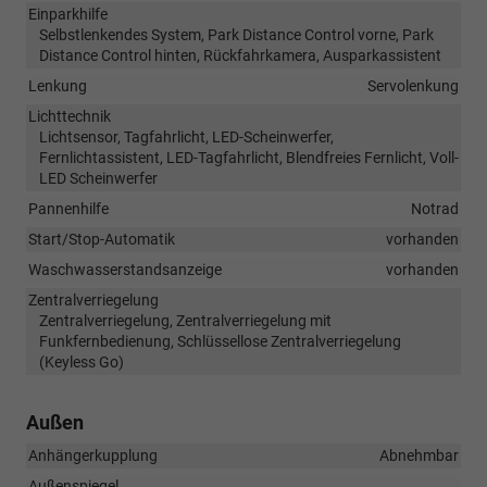
Einparkhilfe
Selbstlenkendes System, Park Distance Control vorne, Park
Distance Control hinten, Rückfahrkamera, Ausparkassistent
Lenkung
Servolenkung
Lichttechnik
Lichtsensor, Tagfahrlicht, LED-Scheinwerfer,
Fernlichtassistent, LED-Tagfahrlicht, Blendfreies Fernlicht, Voll-
LED Scheinwerfer
Pannenhilfe
Notrad
Start/Stop-Automatik
vorhanden
Waschwasserstandsanzeige
vorhanden
Zentralverriegelung
Zentralverriegelung, Zentralverriegelung mit
Funkfernbedienung, Schlüssellose Zentralverriegelung
(Keyless Go)
Außen
Anhängerkupplung
Abnehmbar
Außenspiegel