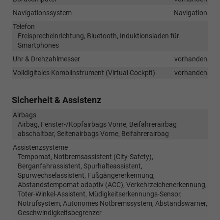
Navigationssystem
Navigation
Telefon
Freisprecheinrichtung, Bluetooth, Induktionsladen für
Smartphones
Uhr & Drehzahlmesser
vorhanden
Volldigitales Kombiinstrument (Virtual Cockpit)
vorhanden
Sicherheit & Assistenz
Airbags
Airbag, Fenster-/Kopfairbags Vorne, Beifahrerairbag
abschaltbar, Seitenairbags Vorne, Beifahrerairbag
Assistenzsysteme
Tempomat, Notbremsassistent (City-Safety),
Berganfahrassistent, Spurhalteassistent,
Spurwechselassistent, Fußgängererkennung,
Abstandstempomat adaptiv (ACC), Verkehrzeichenerkennung,
Toter-Winkel-Assistent, Müdigkeitserkennungs-Sensor,
Notrufsystem, Autonomes Notbremssystem, Abstandswarner,
Geschwindigkeitsbegrenzer