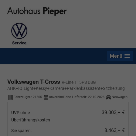
Menü
Volkswagen T-Cross
R-Line 115PS DSG
AHK+IQ.Light+Kessy+Kamera+Parklenkassistent+Sitzheizung
Fahrzeugnr.:
21565
unverbindliche Lieferzeit:
22.10.2026
Neuwagen
39.003,– €
UVP ohne
Überführungskosten
8.463,– €
Sie sparen: