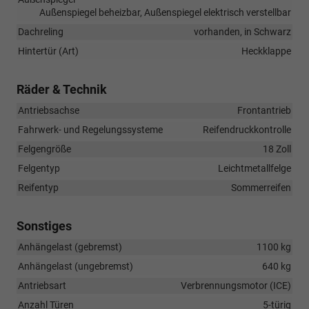
Außenspiegel beheizbar, Außenspiegel elektrisch verstellbar
Dachreling
vorhanden, in Schwarz
Hintertür (Art)
Heckklappe
Räder & Technik
Antriebsachse
Frontantrieb
Fahrwerk- und Regelungssysteme
Reifendruckkontrolle
Felgengröße
18 Zoll
Felgentyp
Leichtmetallfelge
Reifentyp
Sommerreifen
Sonstiges
Anhängelast (gebremst)
1100 kg
Anhängelast (ungebremst)
640 kg
Antriebsart
Verbrennungsmotor (ICE)
Anzahl Türen
5-türig