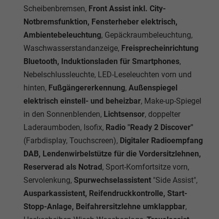
Scheibenbremsen,
Front Assist inkl. City-
Notbremsfunktion, Fensterheber elektrisch,
Ambientebeleuchtung
, Gepäckraumbeleuchtung,
Waschwasserstandanzeige,
Freisprecheinrichtung
Bluetooth, Induktionsladen für Smartphones
,
Nebelschlussleuchte, LED-Leseleuchten vorn und
hinten,
Fußgängererkennung
,
Außenspiegel
elektrisch einstell- und beheizbar
, Make-up-Spiegel
in den Sonnenblenden,
Lichtsensor
, doppelter
Laderaumboden, Isofix,
Radio "Ready 2 Discover"
(Farbdisplay, Touchscreen),
Digitaler Radioempfang
DAB, Lendenwirbelstütze für die Vordersitzlehnen,
Reserverad als Notrad
, Sport-Komfortsitze vorn,
Servolenkung,
Spurwechselassistent
"Side Assist",
Ausparkassistent, Reifendruckkontrolle, Start-
Stopp-Anlage, Beifahrersitzlehne umklappbar
,