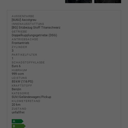
AUSSENFARBE
[6U6U] Ascotgrau
INNENAUSSTATTUNG
[BG] Sitzbezug Stoff Titanschwarz
GETRIEBE
Doppelkupplungsgetriebe (DSG)
ANTRIEBSACHSE
Frontantrieb
ZYLINDER
3
PARTIKELFILTER
1
SCHADSTOFFKLASSE
Euro 6
HUBRAUM
999 ccm
LEISTUNG
85 kW (116 PS)
KRAFTSTOFF
Benzin
KATEGORIE
SUV/Geländewagen/Pickup
KILOMETERSTAND
20 km
ZUSTAND
unfallfrei