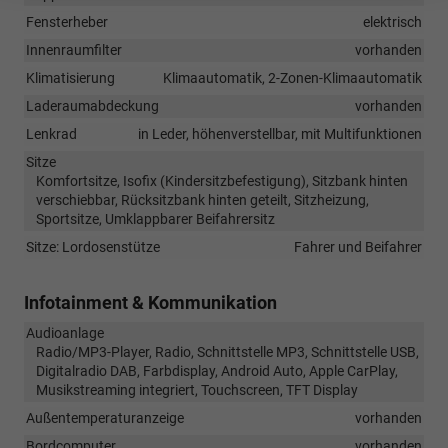
Fensterheber
elektrisch
Innenraumfilter
vorhanden
Klimatisierung
Klimaautomatik, 2-Zonen-Klimaautomatik
Laderaumabdeckung
vorhanden
Lenkrad
in Leder, höhenverstellbar, mit Multifunktionen
Sitze
Komfortsitze, Isofix (Kindersitzbefestigung), Sitzbank hinten
verschiebbar, Rücksitzbank hinten geteilt, Sitzheizung,
Sportsitze, Umklappbarer Beifahrersitz
Sitze: Lordosenstütze
Fahrer und Beifahrer
Infotainment & Kommunikation
Audioanlage
Radio/MP3-Player, Radio, Schnittstelle MP3, Schnittstelle USB,
Digitalradio DAB, Farbdisplay, Android Auto, Apple CarPlay,
Musikstreaming integriert, Touchscreen, TFT Display
Außentemperaturanzeige
vorhanden
Bordcomputer
vorhanden