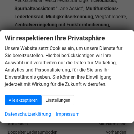
Heckscheiben Wisch-Waschanlage,
Travelassist,
Spurhalteassistent
"Lane Assist",
Multifunktions-
Lederlenkrad, Müdigkeitserkennung
, Wegfahrsperre,
Zentralverriegelung mit Funkfernbedienung,
Verkehrszeichenerkennung
,
Wireless App-Connect
Wir respektieren Ihre Privatsphäre
(
Navigation
bequem über Smartphone-Apps wie
Unsere Website setzt Cookies ein, um unsere Dienste für
Google Maps oder Apple Karten möglich)
Sie bereitzustellen. Hierbei berücksichtigen wir Ihre
Das Fahrzeug verfügt über kein fest verbautes
Auswahl und verarbeiten nur die Daten für Marketing,
Navigationssystem. Durch
Apple CarPlay / Android
Analytics und Personalisierung, für die Sie uns Ihr
Auto
ist jedoch eine
Navigation
über kompatible
Einverständnis geben. Sie können Ihre Einwilligung
Smartphone-Apps (z.B. Google Maps oder Apple
jederzeit mit Wirkung für die Zukunft widerrufen.
Karten) über den
Fahrzeugbildschirm
möglich.
Alle akzeptieren
Einstellungen
Innen
Datenschutzerklärung
Impressum
Ambiente-Beleuchtung
vorhanden
Armlehnen
Mittelarmlehne
Doppelter Laderaumboden
vorhanden