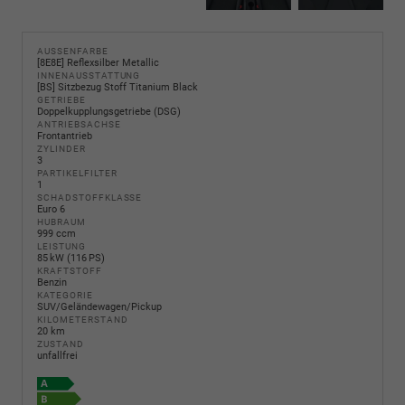
AUSSENFARBE
[8E8E] Reflexsilber Metallic
INNENAUSSTATTUNG
[BS] Sitzbezug Stoff Titanium Black
GETRIEBE
Doppelkupplungsgetriebe (DSG)
ANTRIEBSACHSE
Frontantrieb
ZYLINDER
3
PARTIKELFILTER
1
SCHADSTOFFKLASSE
Euro 6
HUBRAUM
999 ccm
LEISTUNG
85 kW (116 PS)
KRAFTSTOFF
Benzin
KATEGORIE
SUV/Geländewagen/Pickup
KILOMETERSTAND
20 km
ZUSTAND
unfallfrei