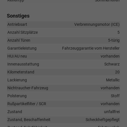
Reifentyp
Sommerreifen
Sonstiges
Antriebsart
Verbrennungsmotor (ICE)
Anzahl Sitzplätze
5
Anzahl Türen
5-türig
Garantieleistung
Fahrzeuggarantie vom Hersteller
HU/AU neu
vorhanden
Innenausstattung
Schwarz
Kilometerstand
20
Lackierung
Metallic
Nichtraucher-Fahrzeug
vorhanden
Polsterung
Stoff
Rußpartikelfilter / SCR
vorhanden
Zustand
unfallfrei
Zustand, Beschaffenheit
Scheckheftgepflegt