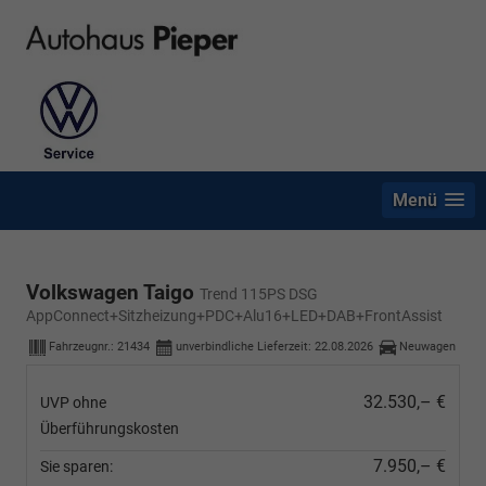
Menü
Volkswagen Taigo
Trend 115PS DSG
AppConnect+Sitzheizung+PDC+Alu16+LED+DAB+FrontAssist
Fahrzeugnr.:
21434
unverbindliche Lieferzeit:
22.08.2026
Neuwagen
32.530,– €
UVP ohne
Überführungskosten
7.950,– €
Sie sparen: