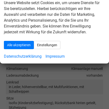
Navigationssystem. Durch
Apple CarPlay / Android
Unsere Website setzt Cookies ein, um unsere Dienste für
Auto
ist jedoch eine
Navigation
über kompatible
Sie bereitzustellen. Hierbei berücksichtigen wir Ihre
Smartphone-Apps (z.B. Google Maps oder Apple
Auswahl und verarbeiten nur die Daten für Marketing,
Karten) über den
Fahrzeugbildschirm
möglich.
Analytics und Personalisierung, für die Sie uns Ihr
Einverständnis geben. Sie können Ihre Einwilligung
jederzeit mit Wirkung für die Zukunft widerrufen.
Innen
Armlehnen
Mittelarmlehne
Alle akzeptieren
Einstellungen
Doppelter Laderaumboden
vorhanden
Fensterheber
elektrisch 4-fach
Datenschutzerklärung
Impressum
Innenraumfilter
vorhanden
Klimatisierung
Klimaanlage manuell
Laderaumabdeckung
vorhanden
Lenkrad
in Leder, höhenverstellbar, mit Multifunktionen, mit
Schaltwippen
Sitze
Isofix (Kindersitzbefestigung), Rücksitzbank hinten geteilt,
Sitzheizung