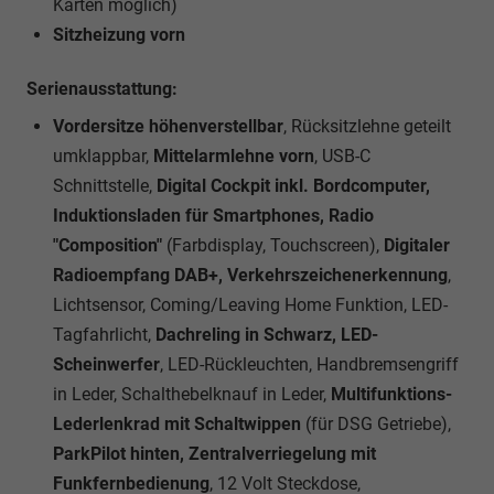
Karten möglich)
Sitzheizung vorn
Serienausstattung:
Vordersitze höhenverstellbar
, Rücksitzlehne geteilt
umklappbar,
Mittelarmlehne vorn
, USB-C
Schnittstelle,
Digital Cockpit inkl. Bordcomputer,
Induktionsladen für Smartphones, Radio
"Composition"
(Farbdisplay, Touchscreen),
Digitaler
Radioempfang DAB+, Verkehrszeichenerkennung
,
Lichtsensor, Coming/Leaving Home Funktion, LED-
Tagfahrlicht,
Dachreling in Schwarz, LED-
Scheinwerfer
, LED-Rückleuchten, Handbremsengriff
in Leder, Schalthebelknauf in Leder,
Multifunktions-
Lederlenkrad mit Schaltwippen
(für DSG Getriebe),
ParkPilot hinten, Zentralverriegelung mit
Funkfernbedienung
, 12 Volt Steckdose,