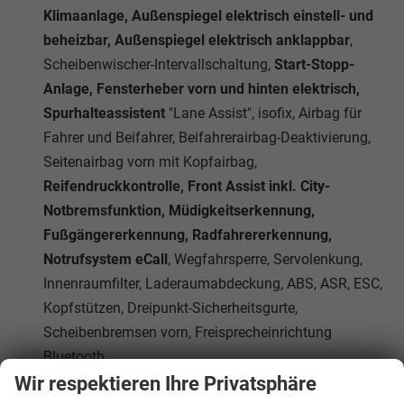
Klimaanlage, Außenspiegel elektrisch einstell- und
beheizbar, Außenspiegel elektrisch anklappbar
,
Scheibenwischer-Intervallschaltung,
Start-Stopp-
Anlage, Fensterheber vorn und hinten elektrisch,
Spurhalteassistent
"Lane Assist", isofix, Airbag für
Fahrer und Beifahrer, Beifahrerairbag-Deaktivierung,
Seitenairbag vorn mit Kopfairbag,
Reifendruckkontrolle, Front Assist inkl. City-
Notbremsfunktion, Müdigkeitserkennung,
Fußgängererkennung, Radfahrererkennung,
Notrufsystem eCall
, Wegfahrsperre, Servolenkung,
Innenraumfilter, Laderaumabdeckung, ABS, ASR, ESC,
Kopfstützen, Dreipunkt-Sicherheitsgurte,
Scheibenbremsen vorn, Freisprecheinrichtung
Bluetooth
Wir respektieren Ihre Privatsphäre
Das Fahrzeug verfügt über kein fest verbautes