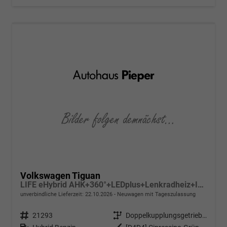
Volkswagen Tiguan
LIFE eHybrid AHK+360°+LEDplus+Lenkradheiz+IQ.Drive+ACC+AppConnect+eHeck
unverbindliche Lieferzeit:
22.10.2026
Neuwagen mit Tageszulassung
Fahrzeugnr.
21293
Getriebe
Doppelkupplungsgetriebe (DSG)