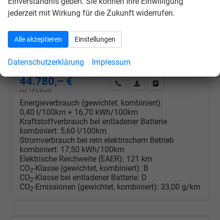
Einverständnis geben. Sie können Ihre Einwilligung
unverbindliche Lieferzeit:
22.01.2027
Neuwagen mit Tageszulassung
jederzeit mit Wirkung für die Zukunft widerrufen.
Fahrzeugnr.
21531
Getriebe
Doppelkupplungsgetriebe (DSG)
Kraftstoff
Hybrid Benzin
Außenfarbe
[0E0E] Grenadillschwarz Metallic
Alle akzeptieren
Einstellungen
Leistung
150 kW (204 PS)
Kilometerstand
20 km
Datenschutzerklärung
Impressum
30.07.2026
44.780,– €
Wir rufen Sie an
PDF-Datei, Fahrzeugexposé d
Drucken, parken oder v
incl. 19% MwSt.
Energieverbrauch (gewichtet, kombiniert):
0,40 l/100km + 16,70 kWh/100km
Kraftstoffverbrauch bei entladener Batterie
kombiniert:
5,60 l/100km
Stromverbrauch bei rein elektrischem Betrieb
kombiniert:
17,50 kWh/100km
Elektrische Reichweite (EAER):
121 km
CO
-Klasse (gewichtet, kombiniert):
B
2
CO
-Klasse bei entladener Batterie:
D
2
CO
-Emissionen (gewichtet, kombiniert):
33,00 g/km
2