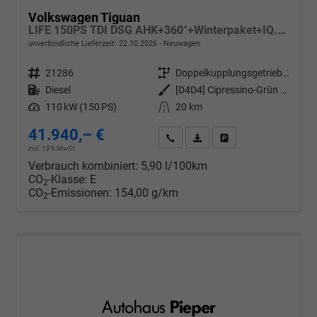
Volkswagen Tiguan
LIFE 150PS TDI DSG AHK+360°+Winterpaket+IQ.Drive+Alarm+ACC+App-Connect
unverbindliche Lieferzeit:
22.10.2026
Neuwagen
Fahrzeugnr.
21286
Getriebe
Doppelkupplungsgetriebe (DSG)
Kraftstoff
Diesel
Außenfarbe
[D4D4] Cipressino-Grün Metallic
Leistung
110 kW (150 PS)
Kilometerstand
20 km
41.940,– €
Wir rufen Sie an
PDF-Datei, Fahrzeugexposé d
Drucken, parken oder v
incl. 19% MwSt.
Verbrauch kombiniert:
5,90 l/100km
CO
-Klasse:
E
2
CO
-Emissionen:
154,00 g/km
2