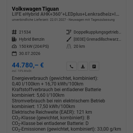
Volkswagen Tiguan
LIFE eHybrid AHK+360°+LEDplus+Lenkradheiz+IQ.Drive+ACC+AppConnect+eHeck
unverbindliche Lieferzeit:
22.01.2027
Neuwagen mit Tageszulassung
Fahrzeugnr.
21534
Getriebe
Doppelkupplungsgetriebe (DSG)
Kraftstoff
Hybrid Benzin
Außenfarbe
[0E0E] Grenadillschwarz Metallic
Leistung
150 kW (204 PS)
Kilometerstand
20 km
30.07.2026
44.780,– €
Wir rufen Sie an
PDF-Datei, Fahrzeugexposé d
Drucken, parken oder v
incl. 19% MwSt.
Energieverbrauch (gewichtet, kombiniert):
0,40 l/100km + 16,70 kWh/100km
Kraftstoffverbrauch bei entladener Batterie
kombiniert:
5,60 l/100km
Stromverbrauch bei rein elektrischem Betrieb
kombiniert:
17,50 kWh/100km
Elektrische Reichweite (EAER):
121 km
CO
-Klasse (gewichtet, kombiniert):
B
2
CO
-Klasse bei entladener Batterie:
D
2
CO
-Emissionen (gewichtet, kombiniert):
33,00 g/km
2