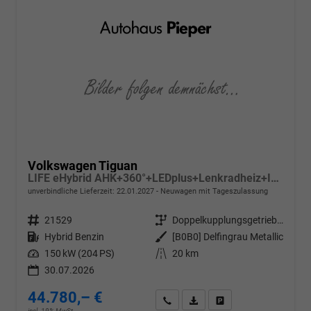
Volkswagen Tiguan
LIFE eHybrid AHK+360°+LEDplus+Lenkradheiz+IQ.Drive+ACC+AppConnect+eHeck
unverbindliche Lieferzeit:
22.01.2027
Neuwagen mit Tageszulassung
Fahrzeugnr.
21529
Getriebe
Doppelkupplungsgetriebe (DSG)
Kraftstoff
Hybrid Benzin
Außenfarbe
[B0B0] Delfingrau Metallic
Leistung
150 kW (204 PS)
Kilometerstand
20 km
30.07.2026
44.780,– €
Wir rufen Sie an
PDF-Datei, Fahrzeugexposé d
Drucken, parken oder v
incl. 19% MwSt.