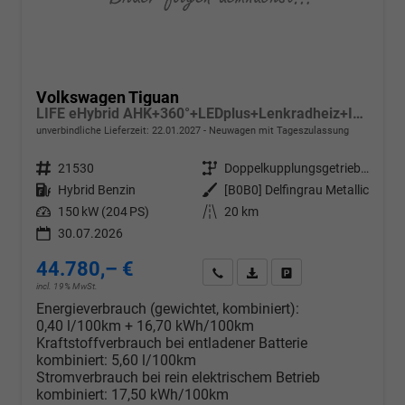
Volkswagen Tiguan
LIFE eHybrid AHK+360°+LEDplus+Lenkradheiz+IQ.Drive+ACC+AppConnect+eHeck
unverbindliche Lieferzeit:
22.01.2027
Neuwagen mit Tageszulassung
Fahrzeugnr.
21530
Getriebe
Doppelkupplungsgetriebe (DSG)
Kraftstoff
Hybrid Benzin
Außenfarbe
[B0B0] Delfingrau Metallic
Leistung
150 kW (204 PS)
Kilometerstand
20 km
30.07.2026
44.780,– €
Wir rufen Sie an
PDF-Datei, Fahrzeugexposé d
Drucken, parken oder v
incl. 19% MwSt.
Energieverbrauch (gewichtet, kombiniert):
0,40 l/100km + 16,70 kWh/100km
Kraftstoffverbrauch bei entladener Batterie
kombiniert:
5,60 l/100km
Stromverbrauch bei rein elektrischem Betrieb
kombiniert:
17,50 kWh/100km