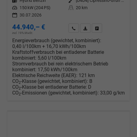
Kraftstoff
Hybrid Benzin
Außenfarbe
[D4D4] Cipressino-Grün Metallic
Leistung
150 kW (204 PS)
Kilometerstand
20 km
30.07.2026
44.940,– €
Wir rufen Sie an
PDF-Datei, Fahrzeugexposé d
Drucken, parken oder v
incl. 19% MwSt.
Energieverbrauch (gewichtet, kombiniert):
0,40 l/100km + 16,70 kWh/100km
Kraftstoffverbrauch bei entladener Batterie
kombiniert:
5,60 l/100km
Stromverbrauch bei rein elektrischem Betrieb
kombiniert:
17,50 kWh/100km
Elektrische Reichweite (EAER):
121 km
CO
-Klasse (gewichtet, kombiniert):
B
2
CO
-Klasse bei entladener Batterie:
D
2
CO
-Emissionen (gewichtet, kombiniert):
33,00 g/km
2