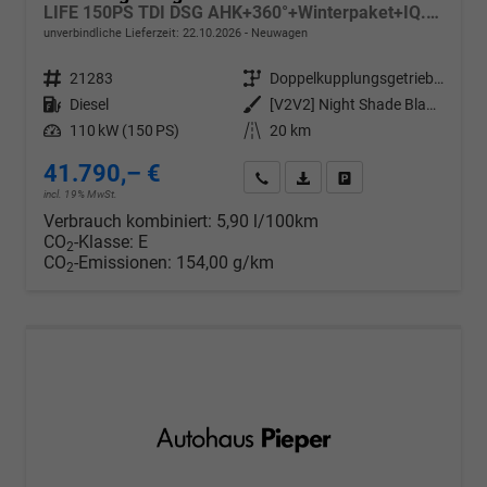
LIFE 150PS TDI DSG AHK+360°+Winterpaket+IQ.Drive+Alarm+ACC+App-Connect
unverbindliche Lieferzeit:
22.10.2026
Neuwagen
Fahrzeugnr.
21283
Getriebe
Doppelkupplungsgetriebe (DSG)
Kraftstoff
Diesel
Außenfarbe
[V2V2] Night Shade Blau Metallic
Leistung
110 kW (150 PS)
Kilometerstand
20 km
41.790,– €
Wir rufen Sie an
PDF-Datei, Fahrzeugexposé d
Drucken, parken oder v
incl. 19% MwSt.
Verbrauch kombiniert:
5,90 l/100km
CO
-Klasse:
E
2
CO
-Emissionen:
154,00 g/km
2