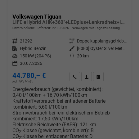
Volkswagen Tiguan
LIFE eHybrid AHK+360°+LEDplus+Lenkradheiz+IQ.Drive+ACC+AppConnect+eHeck
unverbindliche Lieferzeit:
22.10.2026
Neuwagen mit Tageszulassung
Fahrzeugnr.
21292
Getriebe
Doppelkupplungsgetriebe (DSG)
Kraftstoff
Hybrid Benzin
Außenfarbe
[F0F0] Oyster Silver Metallic
Leistung
150 kW (204 PS)
Kilometerstand
20 km
30.07.2026
44.780,– €
Wir rufen Sie an
PDF-Datei, Fahrzeugexposé d
Drucken, parken oder v
incl. 19% MwSt.
Energieverbrauch (gewichtet, kombiniert):
0,40 l/100km + 16,70 kWh/100km
Kraftstoffverbrauch bei entladener Batterie
kombiniert:
5,60 l/100km
Stromverbrauch bei rein elektrischem Betrieb
kombiniert:
17,50 kWh/100km
Elektrische Reichweite (EAER):
121 km
CO
-Klasse (gewichtet, kombiniert):
B
2
CO
-Klasse bei entladener Batterie:
D
2