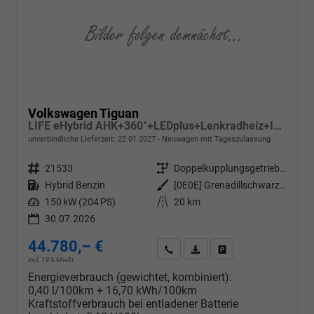
Volkswagen Tiguan
LIFE eHybrid AHK+360°+LEDplus+Lenkradheiz+IQ.Drive+ACC+AppConnect+eHeck
unverbindliche Lieferzeit:
22.01.2027
Neuwagen mit Tageszulassung
Fahrzeugnr.
21533
Getriebe
Doppelkupplungsgetriebe (DSG)
Kraftstoff
Hybrid Benzin
Außenfarbe
[0E0E] Grenadillschwarz Metallic
Leistung
150 kW (204 PS)
Kilometerstand
20 km
30.07.2026
44.780,– €
Wir rufen Sie an
PDF-Datei, Fahrzeugexposé d
Drucken, parken oder v
incl. 19% MwSt.
Energieverbrauch (gewichtet, kombiniert):
0,40 l/100km + 16,70 kWh/100km
Kraftstoffverbrauch bei entladener Batterie