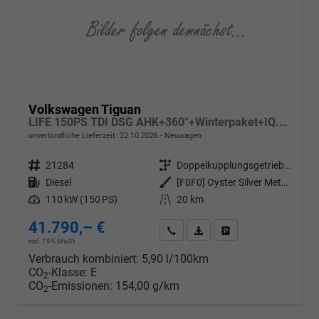
Volkswagen Tiguan
LIFE 150PS TDI DSG AHK+360°+Winterpaket+IQ.Drive+Alarm+ACC+App-Connect
unverbindliche Lieferzeit:
22.10.2026
Neuwagen
Fahrzeugnr.
21284
Getriebe
Doppelkupplungsgetriebe (DSG)
Kraftstoff
Diesel
Außenfarbe
[F0F0] Oyster Silver Metallic
Leistung
110 kW (150 PS)
Kilometerstand
20 km
41.790,– €
Wir rufen Sie an
PDF-Datei, Fahrzeugexposé d
Drucken, parken oder v
incl. 19% MwSt.
Verbrauch kombiniert:
5,90 l/100km
CO
-Klasse:
E
2
CO
-Emissionen:
154,00 g/km
2