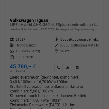
Volkswagen Tiguan
LIFE eHybrid AHK+360°+LEDplus+Lenkradheiz+IQ.Drive+ACC+AppConnect+eHeck
unverbindliche Lieferzeit:
22.01.2027
Neuwagen mit Tageszulassung
Fahrzeugnr.
21527
Getriebe
Doppelkupplungsgetriebe (DSG)
Kraftstoff
Hybrid Benzin
Außenfarbe
[B0B0] Delfingrau Metallic
Leistung
150 kW (204 PS)
Kilometerstand
20 km
30.07.2026
45.780,– €
Wir rufen Sie an
PDF-Datei, Fahrzeugexposé d
Drucken, parken oder v
incl. 19% MwSt.
Energieverbrauch (gewichtet, kombiniert):
0,40 l/100km + 16,70 kWh/100km
Kraftstoffverbrauch bei entladener Batterie
kombiniert:
5,60 l/100km
Stromverbrauch bei rein elektrischem Betrieb
kombiniert:
17,50 kWh/100km
Elektrische Reichweite (EAER):
121 km