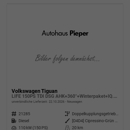
Volkswagen Tiguan
LIFE 150PS TDI DSG AHK+360°+Winterpaket+IQ.Drive+Alarm+ACC+App-Connect
unverbindliche Lieferzeit:
22.10.2026
Neuwagen
Fahrzeugnr.
21285
Getriebe
Doppelkupplungsgetriebe (DSG)
Kraftstoff
Diesel
Außenfarbe
[D4D4] Cipressino-Grün Metallic
Leistung
110 kW (150 PS)
Kilometerstand
20 km