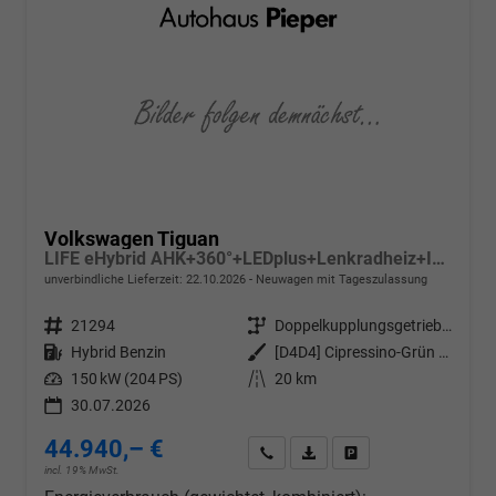
Volkswagen Tiguan
LIFE eHybrid AHK+360°+LEDplus+Lenkradheiz+IQ.Drive+ACC+AppConnect+eHeck
unverbindliche Lieferzeit:
22.10.2026
Neuwagen mit Tageszulassung
Fahrzeugnr.
21294
Getriebe
Doppelkupplungsgetriebe (DSG)
Kraftstoff
Hybrid Benzin
Außenfarbe
[D4D4] Cipressino-Grün Metallic
Leistung
150 kW (204 PS)
Kilometerstand
20 km
30.07.2026
44.940,– €
Wir rufen Sie an
PDF-Datei, Fahrzeugexposé d
Drucken, parken oder v
incl. 19% MwSt.