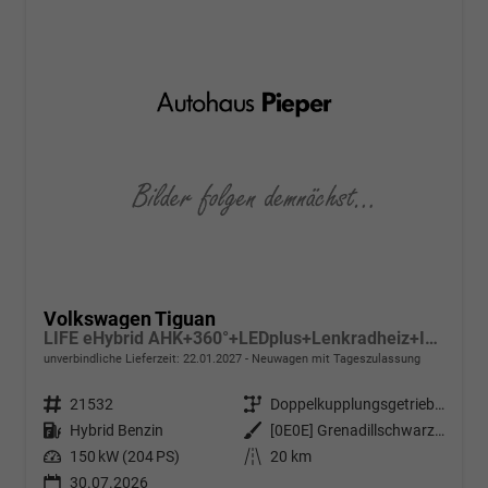
Volkswagen Tiguan
LIFE eHybrid AHK+360°+LEDplus+Lenkradheiz+IQ.Drive+ACC+AppConnect+eHeck
unverbindliche Lieferzeit:
22.01.2027
Neuwagen mit Tageszulassung
Fahrzeugnr.
21532
Getriebe
Doppelkupplungsgetriebe (DSG)
Kraftstoff
Hybrid Benzin
Außenfarbe
[0E0E] Grenadillschwarz Metallic
Leistung
150 kW (204 PS)
Kilometerstand
20 km
30.07.2026