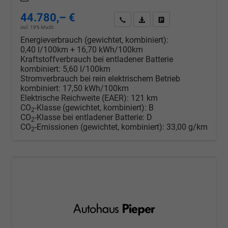
44.780,– €
Wir rufen Sie an
PDF-Datei, Fahrzeugexposé d
Drucken, parken oder v
incl. 19% MwSt.
Energieverbrauch (gewichtet, kombiniert):
0,40 l/100km + 16,70 kWh/100km
Kraftstoffverbrauch bei entladener Batterie
kombiniert:
5,60 l/100km
Stromverbrauch bei rein elektrischem Betrieb
kombiniert:
17,50 kWh/100km
Elektrische Reichweite (EAER):
121 km
CO
-Klasse (gewichtet, kombiniert):
B
2
CO
-Klasse bei entladener Batterie:
D
2
CO
-Emissionen (gewichtet, kombiniert):
33,00 g/km
2