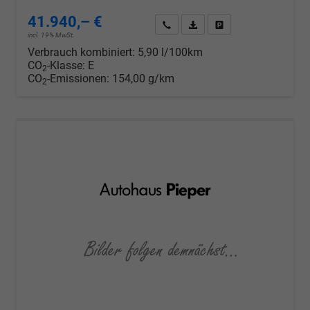
41.940,– €
Wir rufen Sie an
PDF-Datei, Fahrzeugexposé d
Drucken, parken oder v
incl. 19% MwSt.
Verbrauch kombiniert:
5,90 l/100km
CO
-Klasse:
E
2
CO
-Emissionen:
154,00 g/km
2