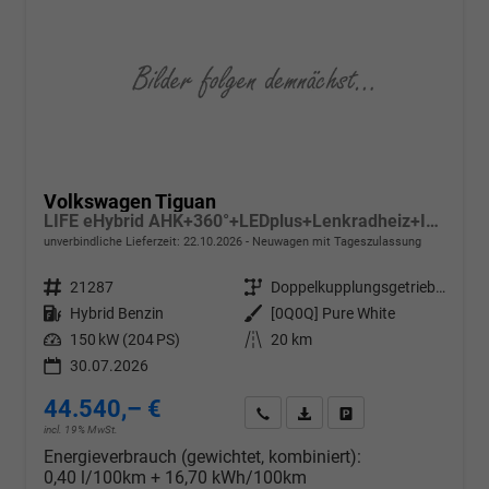
Volkswagen Tiguan
LIFE eHybrid AHK+360°+LEDplus+Lenkradheiz+IQ.Drive+ACC+AppConnect+eHeck
unverbindliche Lieferzeit:
22.10.2026
Neuwagen mit Tageszulassung
Fahrzeugnr.
21287
Getriebe
Doppelkupplungsgetriebe (DSG)
Kraftstoff
Hybrid Benzin
Außenfarbe
[0Q0Q] Pure White
Leistung
150 kW (204 PS)
Kilometerstand
20 km
30.07.2026
44.540,– €
Wir rufen Sie an
PDF-Datei, Fahrzeugexposé d
Drucken, parken oder v
incl. 19% MwSt.
Energieverbrauch (gewichtet, kombiniert):
0,40 l/100km + 16,70 kWh/100km