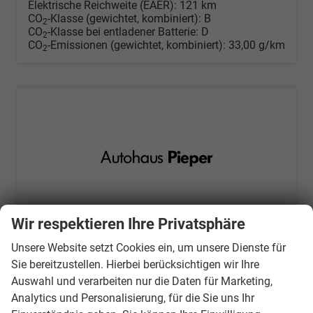
Elektrische Reichweite (EAER):
121 km
CO
-Klasse (gewichtet, kombiniert):
B
2
CO
-Klasse bei entladener Batterie:
D
2
CO
-Emissionen (gewichtet, kombiniert):
33,00 g/km
2
Wir respektieren Ihre Privatsphäre
Unsere Website setzt Cookies ein, um unsere Dienste für
Sie bereitzustellen. Hierbei berücksichtigen wir Ihre
Auswahl und verarbeiten nur die Daten für Marketing,
Volkswagen Tiguan
Analytics und Personalisierung, für die Sie uns Ihr
LIFE eHybrid AHK+360°+LEDplus+Lenkradheiz+IQ.Drive+ACC+AppConnect+eHeck