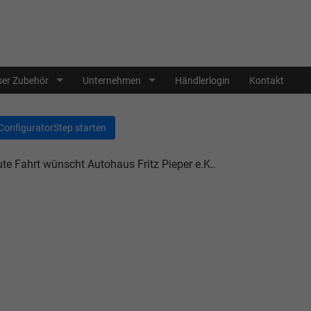
er Zubehör
Unternehmen
Händlerlogin
Kontakt
ConfiguratorStep starten
te Fahrt wünscht Autohaus Fritz Pieper e.K..