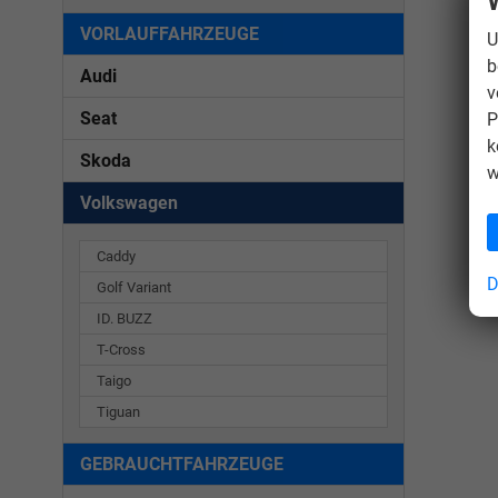
VORLAUFFAHRZEUGE
U
b
Audi
v
Seat
P
k
Skoda
w
Volkswagen
Caddy
D
Golf Variant
ID. BUZZ
T-Cross
Taigo
Tiguan
GEBRAUCHTFAHRZEUGE