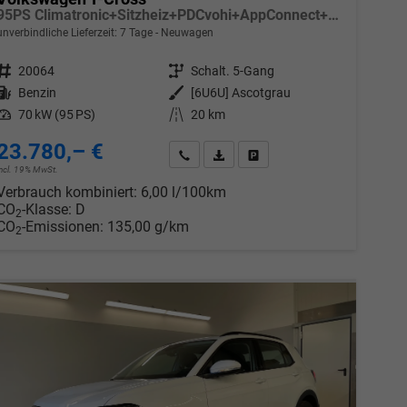
95PS Climatronic+Sitzheiz+PDCvohi+AppConnect+Side+TravelAssist+ACC
unverbindliche Lieferzeit:
7 Tage
Neuwagen
Fahrzeugnr.
20064
Getriebe
Schalt. 5-Gang
Kraftstoff
Benzin
Außenfarbe
[6U6U] Ascotgrau
Leistung
70 kW (95 PS)
Kilometerstand
20 km
23.780,– €
chen
Wir rufen Sie an
PDF-Datei, Fahrzeugexposé drucken
Drucken, parken oder vergleic
incl. 19% MwSt.
Verbrauch kombiniert:
6,00 l/100km
CO
-Klasse:
D
2
CO
-Emissionen:
135,00 g/km
2