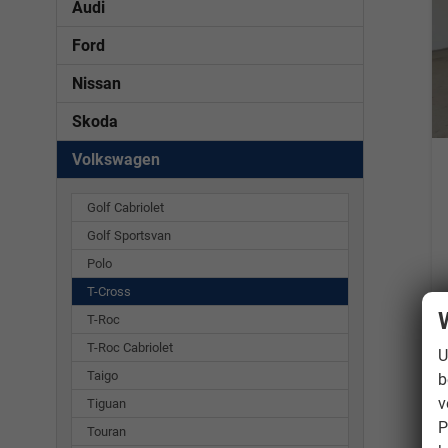
Audi
Ford
Nissan
Skoda
Volkswagen
Golf Cabriolet
Golf Sportsvan
Polo
T-Cross
T-Roc
T-Roc Cabriolet
U
Taigo
b
v
Tiguan
P
Touran