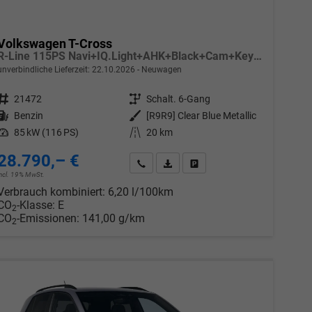
Volkswagen T-Cross
R-Line 115PS Navi+IQ.Light+AHK+Black+Cam+Keyless+GV5+Side+Climatronic
unverbindliche Lieferzeit:
22.10.2026
Neuwagen
Fahrzeugnr.
21472
Getriebe
Schalt. 6-Gang
Kraftstoff
Benzin
Außenfarbe
[R9R9] Clear Blue Metallic
Leistung
85 kW (116 PS)
Kilometerstand
20 km
28.790,– €
chen
Wir rufen Sie an
PDF-Datei, Fahrzeugexposé drucken
Drucken, parken oder vergleic
incl. 19% MwSt.
Verbrauch kombiniert:
6,20 l/100km
CO
-Klasse:
E
2
CO
-Emissionen:
141,00 g/km
2