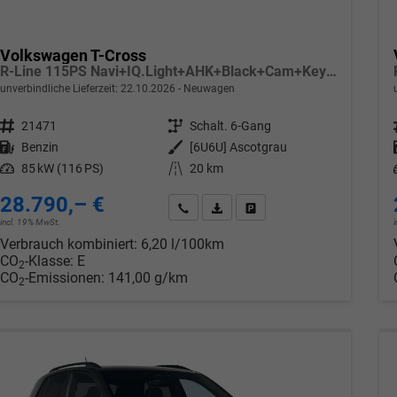
Volkswagen T-Cross
R-Line 115PS Navi+IQ.Light+AHK+Black+Cam+Keyless+GV5+Side+Climatronic
unverbindliche Lieferzeit:
22.10.2026
Neuwagen
Fahrzeugnr.
21471
Getriebe
Schalt. 6-Gang
Kraftstoff
Benzin
Außenfarbe
[6U6U] Ascotgrau
Leistung
85 kW (116 PS)
Kilometerstand
20 km
28.790,– €
Wir rufen Sie an
PDF-Datei, Fahrzeugexposé drucken
Drucken, parken oder verglei
incl. 19% MwSt.
Verbrauch kombiniert:
6,20 l/100km
CO
-Klasse:
E
2
CO
-Emissionen:
141,00 g/km
2