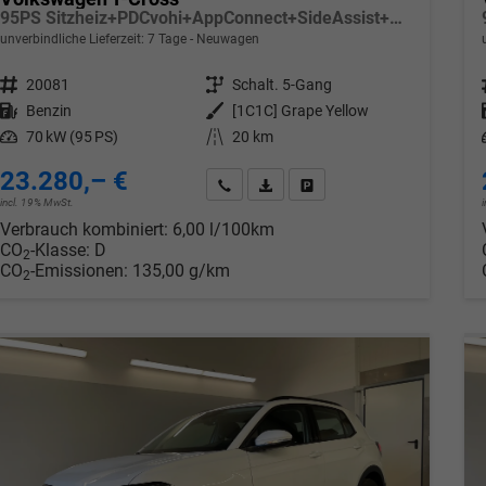
95PS Sitzheiz+PDCvohi+AppConnect+SideAssist+TravelAssist+ACC+Klima
unverbindliche Lieferzeit:
7 Tage
Neuwagen
Fahrzeugnr.
20081
Getriebe
Schalt. 5-Gang
Kraftstoff
Benzin
Außenfarbe
[1C1C] Grape Yellow
Leistung
70 kW (95 PS)
Kilometerstand
20 km
23.280,– €
Wir rufen Sie an
PDF-Datei, Fahrzeugexposé drucken
Drucken, parken oder verglei
incl. 19% MwSt.
Verbrauch kombiniert:
6,00 l/100km
CO
-Klasse:
D
2
CO
-Emissionen:
135,00 g/km
2