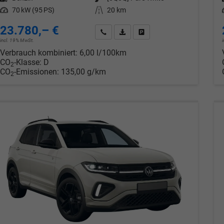
Leistung
70 kW (95 PS)
Kilometerstand
20 km
23.780,– €
Wir rufen Sie an
PDF-Datei, Fahrzeugexposé drucken
Drucken, parken oder verglei
incl. 19% MwSt.
Verbrauch kombiniert:
6,00 l/100km
CO
-Klasse:
D
2
CO
-Emissionen:
135,00 g/km
2