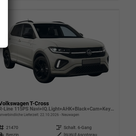
Volkswagen T-Cross
R-Line 115PS Navi+IQ.Light+AHK+Black+Cam+Keyless+GV5+Side+Climatronic
unverbindliche Lieferzeit:
22.10.2026
Neuwagen
Fahrzeugnr.
21470
Getriebe
Schalt. 6-Gang
Kraftstoff
Benzin
Außenfarbe
[6U6U] Ascotgrau