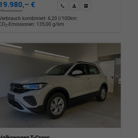
19.980,– €
chen
Wir rufen Sie an
PDF-Datei, Fahrzeugexposé drucken
Drucken, parken oder vergleic
Differenzbesteuert
Verbrauch kombiniert:
6,20 l/100km
CO
-Emissionen:
135,00 g/km
2
Volkswagen T-Cross