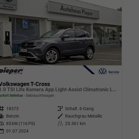
Volkswagen T-Cross
1.0 TSI Life Kamera App Light-Assist Climatronic LED
sofort lieferbar
Gebrauchtwagen
Fahrzeugnr.
18373
Getriebe
Schalt. 6-Gang
Kraftstoff
Benzin
Außenfarbe
Rauchgrau Metallic
Leistung
85 kW (116 PS)
Kilometerstand
25.361 km
01.07.2024