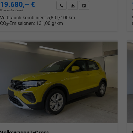
19.680,– €
Wir rufen Sie an
PDF-Datei, Fahrzeugexposé drucken
Drucken, parken oder verglei
Differenzbesteuert
Verbrauch kombiniert:
5,80 l/100km
CO
-Emissionen:
131,00 g/km
2
Volkswagen T-Cross