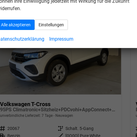
önnen Ihre Einwilligung jederzeit mit Wirkung für die Zukunft
iderrufen.
Alle akzeptieren
Einstellungen
atenschutzerklärung
Impressum
Volkswagen T-Cross
95PS Climatronic+Sitzheiz+PDCvohi+AppConnect+Side+TravelAssist+ACC
unverbindliche Lieferzeit:
7 Tage
Neuwagen
Fahrzeugnr.
20067
Getriebe
Schalt. 5-Gang
Kraftstoff
Benzin
Außenfarbe
[0Q0Q] Pure White