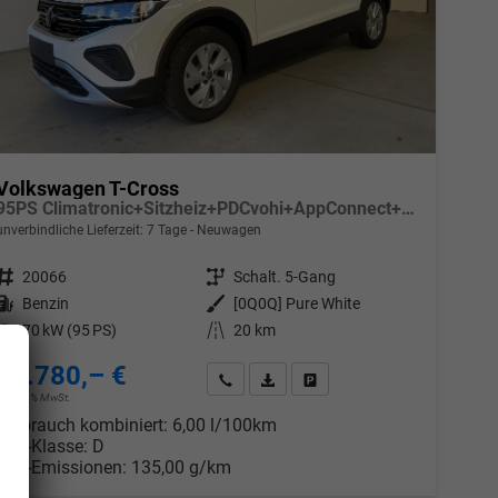
Volkswagen T-Cross
95PS Climatronic+Sitzheiz+PDCvohi+AppConnect+Side+TravelAssist+ACC
unverbindliche Lieferzeit:
7 Tage
Neuwagen
Fahrzeugnr.
20066
Getriebe
Schalt. 5-Gang
Kraftstoff
Benzin
Außenfarbe
[0Q0Q] Pure White
Leistung
70 kW (95 PS)
Kilometerstand
20 km
23.780,– €
chen
Wir rufen Sie an
PDF-Datei, Fahrzeugexposé drucken
Drucken, parken oder vergleic
incl. 19% MwSt.
Verbrauch kombiniert:
6,00 l/100km
CO
-Klasse:
D
2
CO
-Emissionen:
135,00 g/km
2