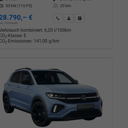
Leistung
85 kW (116 PS)
Kilometerstand
20 km
28.790,– €
chen
Wir rufen Sie an
PDF-Datei, Fahrzeugexposé drucken
Drucken, parken oder vergleic
incl. 19% MwSt.
Verbrauch kombiniert:
6,20 l/100km
CO
-Klasse:
E
2
CO
-Emissionen:
141,00 g/km
2