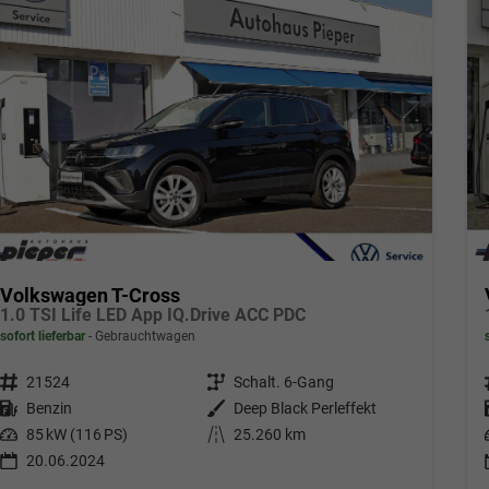
Volkswagen T-Cross
1.0 TSI Life LED App IQ.Drive ACC PDC
sofort lieferbar
Gebrauchtwagen
Fahrzeugnr.
21524
Getriebe
Schalt. 6-Gang
Kraftstoff
Benzin
Außenfarbe
Deep Black Perleffekt
Leistung
85 kW (116 PS)
Kilometerstand
25.260 km
20.06.2024