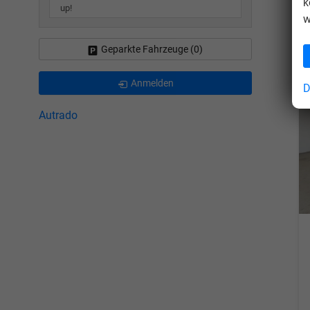
k
up!
w
Geparkte Fahrzeuge (
0
)
Anmelden
D
Autrado