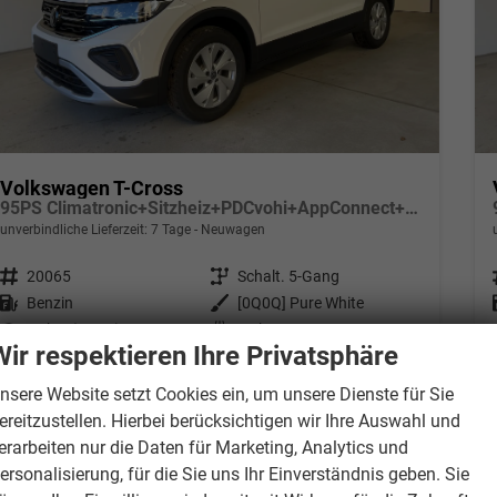
Volkswagen T-Cross
95PS Climatronic+Sitzheiz+PDCvohi+AppConnect+Side+TravelAssist+ACC
unverbindliche Lieferzeit:
7 Tage
Neuwagen
Fahrzeugnr.
20065
Getriebe
Schalt. 5-Gang
Kraftstoff
Benzin
Außenfarbe
[0Q0Q] Pure White
Leistung
70 kW (95 PS)
Kilometerstand
20 km
Wir respektieren Ihre Privatsphäre
23.780,– €
Wir rufen Sie an
PDF-Datei, Fahrzeugexposé drucken
Drucken, parken oder verglei
nsere Website setzt Cookies ein, um unsere Dienste für Sie
incl. 19% MwSt.
ereitzustellen. Hierbei berücksichtigen wir Ihre Auswahl und
Verbrauch kombiniert:
6,00 l/100km
CO
-Klasse:
D
erarbeiten nur die Daten für Marketing, Analytics und
2
CO
-Emissionen:
135,00 g/km
ersonalisierung, für die Sie uns Ihr Einverständnis geben. Sie
2