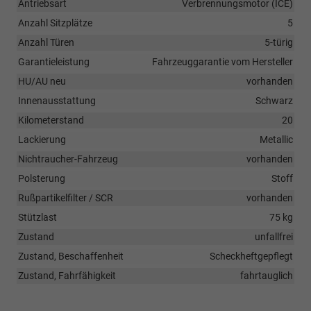
Antriebsart
Verbrennungsmotor (ICE)
Anzahl Sitzplätze
5
Anzahl Türen
5-türig
Garantieleistung
Fahrzeuggarantie vom Hersteller
HU/AU neu
vorhanden
Innenausstattung
Schwarz
Kilometerstand
20
Lackierung
Metallic
Nichtraucher-Fahrzeug
vorhanden
Polsterung
Stoff
Rußpartikelfilter / SCR
vorhanden
Stützlast
75 kg
Zustand
unfallfrei
Zustand, Beschaffenheit
Scheckheftgepflegt
Zustand, Fahrfähigkeit
fahrtauglich