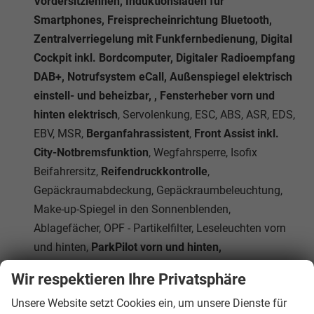
Vordersitzlehnen, Induktionsladen für
Smartphones, Freisprecheinrichtung Bluetooth,
Zentralverriegelung mit Funkfernbedienung, Digital
Cockpit inkl. Bordcomputer, Digitaler Radioempfang
DAB+, Notrufsystem eCall, Außenspiegel elektrisch
einstell- und beheizbar, , Fensterheber vorn und
hinten elektrisch
, Servolenkung, ESC, ABS, ASR, EDS,
EBV, MSR,
Berganfahrassistent
,
Front Assist inkl.
City-Notbremsfunktion
, Wegfahrsperre, Isofix
Beifahrersitz,
Reifendruckkontrolle
,
Gepäckraumabdeckung, Gepäckraumbeleuchtung,
Make-up-Spiegel in den Sonnenblenden,
Ablagefächer, OPF - Partikelfilter, Leseleuchten vorn
und hinten,
ParkPilot vorn und hinten,
Fußgängererkennung, Verkehrszeichenerkennung,
Wir respektieren Ihre Privatsphäre
Beifahrersitzlehne umklappbar, Start-Stopp-Anlage,
Unsere Website setzt Cookies ein, um unsere Dienste für
Mittelarmlehne vorne, Dachreling Schwarz,