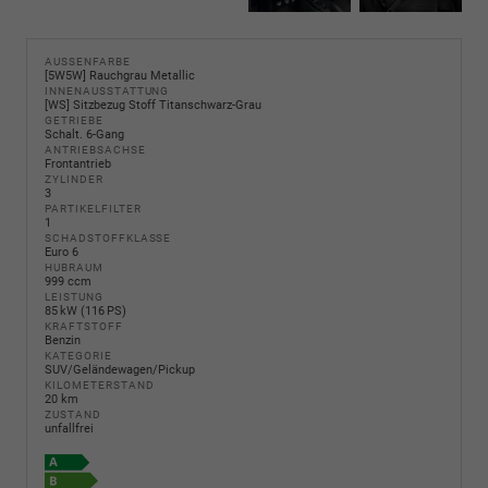
AUSSENFARBE
[5W5W] Rauchgrau Metallic
INNENAUSSTATTUNG
[WS] Sitzbezug Stoff Titanschwarz-Grau
GETRIEBE
Schalt. 6-Gang
ANTRIEBSACHSE
Frontantrieb
ZYLINDER
3
PARTIKELFILTER
1
SCHADSTOFFKLASSE
Euro 6
HUBRAUM
999 ccm
LEISTUNG
85 kW (116 PS)
KRAFTSTOFF
Benzin
KATEGORIE
SUV/Geländewagen/Pickup
KILOMETERSTAND
20 km
ZUSTAND
unfallfrei