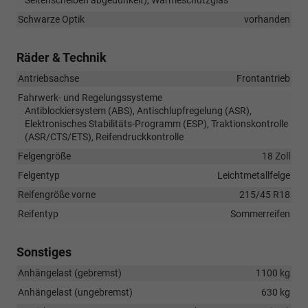
Seitenscheiben abgedunkelt), Wärmeschutzglas
Schwarze Optik
vorhanden
Räder & Technik
Antriebsachse
Frontantrieb
Fahrwerk- und Regelungssysteme
Antiblockiersystem (ABS), Antischlupfregelung (ASR),
Elektronisches Stabilitäts-Programm (ESP), Traktionskontrolle
(ASR/CTS/ETS), Reifendruckkontrolle
Felgengröße
18 Zoll
Felgentyp
Leichtmetallfelge
Reifengröße vorne
215/45 R18
Reifentyp
Sommerreifen
Sonstiges
Anhängelast (gebremst)
1100 kg
Anhängelast (ungebremst)
630 kg