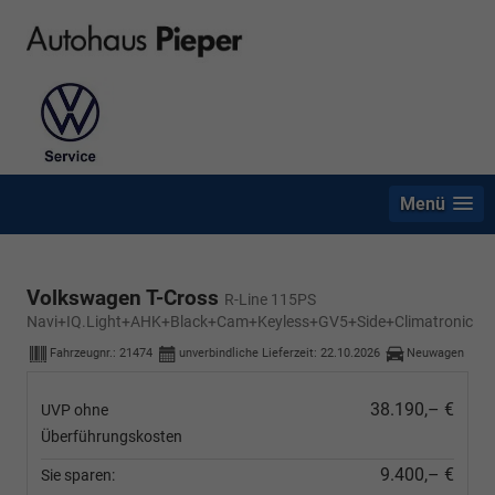
Menü
Volkswagen T-Cross
R-Line 115PS
Navi+IQ.Light+AHK+Black+Cam+Keyless+GV5+Side+Climatronic
Fahrzeugnr.:
21474
unverbindliche Lieferzeit:
22.10.2026
Neuwagen
38.190,– €
UVP ohne
Überführungskosten
9.400,– €
Sie sparen: