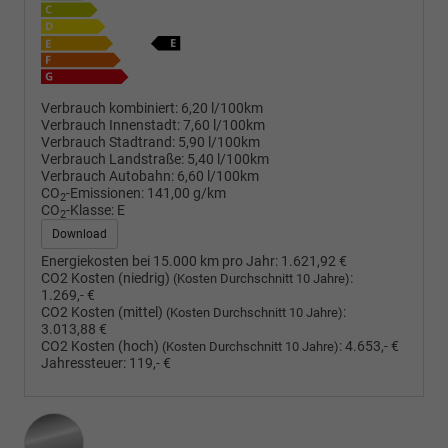
Verbrauch kombiniert:
6,20 l/100km
Verbrauch Innenstadt:
7,60 l/100km
Verbrauch Stadtrand:
5,90 l/100km
Verbrauch Landstraße:
5,40 l/100km
Verbrauch Autobahn:
6,60 l/100km
CO
-Emissionen:
141,00 g/km
2
CO
-Klasse:
E
2
Download
Energiekosten bei 15.000 km pro Jahr:
1.621,92 €
CO2 Kosten (niedrig)
:
(Kosten Durchschnitt 10 Jahre)
1.269,- €
CO2 Kosten (mittel)
:
(Kosten Durchschnitt 10 Jahre)
3.013,88 €
CO2 Kosten (hoch)
:
4.653,- €
(Kosten Durchschnitt 10 Jahre)
Jahressteuer:
119,- €