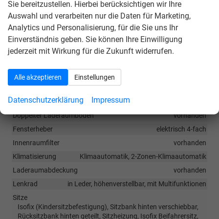
Sie bereitzustellen. Hierbei berücksichtigen wir Ihre
Müdigkeitserkennung
, Tire-Mobility-Set,
Auswahl und verarbeiten nur die Daten für Marketing,
Außenspiegel elektrisch anklappbar
, Lenksäule
Analytics und Personalisierung, für die Sie uns Ihr
verstellbar,
Vordersitze höhenverstellbar
,
Einverständnis geben. Sie können Ihre Einwilligung
Rücksitzlehne geteilt umklappbar,
Multifunktions-
jederzeit mit Wirkung für die Zukunft widerrufen.
Lederlenkrad
Alle akzeptieren
Einstellungen
Innen
Datenschutzerklärung
Impressum
Armlehnen
Mittelarmlehne
Doppelter Laderaumboden
vorhanden
Fensterheber
elektrisch 4-fach
Innenraumfilter
vorhanden
Klimatisierung
Klimaautomatik, 2-Zonen-Klimaautomatik
Laderaumabdeckung
vorhanden
Lenkrad
in Leder, höhenverstellbar, mit Multifunktionen
Sitze
Isofix (Kindersitzbefestigung), Sitzbank hinten verschiebbar,
Rücksitzbank hinten geteilt, Sitzheizung, Isofix Beifahrersitz,