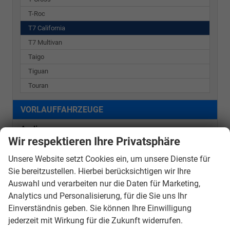
T-Roc
T7 California
T7 Multivan
Taigo
Tiguan
Touran
VORLAUFFAHRZEUGE
Audi
Wir respektieren Ihre Privatsphäre
Seat
Unsere Website setzt Cookies ein, um unsere Dienste für
Skoda
Sie bereitzustellen. Hierbei berücksichtigen wir Ihre
Auswahl und verarbeiten nur die Daten für Marketing,
Volkswagen
Analytics und Personalisierung, für die Sie uns Ihr
Einverständnis geben. Sie können Ihre Einwilligung
Caddy
jederzeit mit Wirkung für die Zukunft widerrufen.
Golf Variant