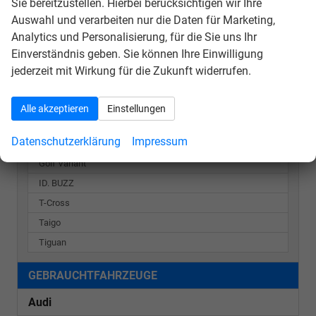
VORLAUFFAHRZEUGE
Sie bereitzustellen. Hierbei berücksichtigen wir Ihre
Auswahl und verarbeiten nur die Daten für Marketing,
Audi
Analytics und Personalisierung, für die Sie uns Ihr
Einverständnis geben. Sie können Ihre Einwilligung
Seat
jederzeit mit Wirkung für die Zukunft widerrufen.
Skoda
Alle akzeptieren
Einstellungen
Volkswagen
Datenschutzerklärung
Impressum
Caddy
Golf Variant
ID. BUZZ
T-Cross
Taigo
Tiguan
GEBRAUCHTFAHRZEUGE
Audi