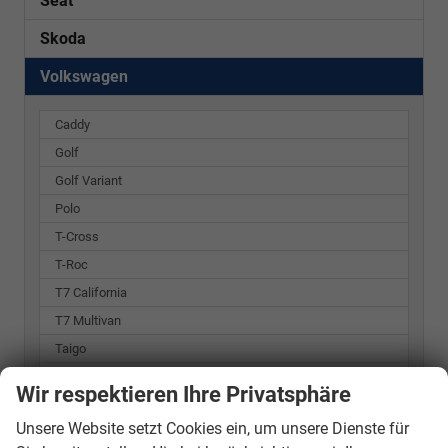
Seat
Skoda
Volkswagen
Caddy
Golf
Golf Variant
Polo
T-Cross
T-Roc
T7 California
T7 Multivan
Taigo
Tiguan
Wir respektieren Ihre Privatsphäre
Touran
Unsere Website setzt Cookies ein, um unsere Dienste für