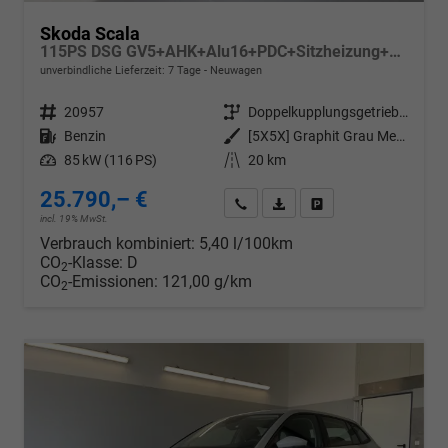
Skoda Scala
115PS DSG GV5+AHK+Alu16+PDC+Sitzheizung+App-Connect
unverbindliche Lieferzeit:
7 Tage
Neuwagen
Fahrzeugnr.
20957
Getriebe
Doppelkupplungsgetriebe (DSG)
Kraftstoff
Benzin
Außenfarbe
[5X5X] Graphit Grau Metallic
Leistung
85 kW (116 PS)
Kilometerstand
20 km
25.790,– €
Wir rufen Sie an
PDF-Datei, Fahrzeugexposé d
Drucken, parken oder v
incl. 19% MwSt.
Verbrauch kombiniert:
5,40 l/100km
CO
-Klasse:
D
2
CO
-Emissionen:
121,00 g/km
2