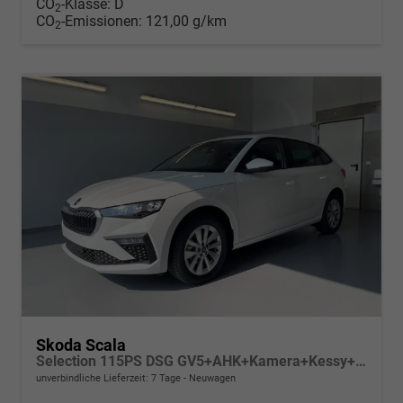
CO
-Klasse:
D
2
CO
-Emissionen:
121,00 g/km
2
Skoda Scala
Selection 115PS DSG GV5+AHK+Kamera+Kessy+PDC+Sitzheiz+Alu16+Climatronic
unverbindliche Lieferzeit:
7 Tage
Neuwagen