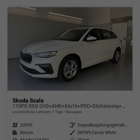
Skoda Scala
115PS DSG GV5+AHK+Alu16+PDC+Sitzheizung+App-Connect
unverbindliche Lieferzeit:
7 Tage
Neuwagen
Fahrzeugnr.
20955
Getriebe
Doppelkupplungsgetriebe (DSG)
Kraftstoff
Benzin
Außenfarbe
[9P9P] Candy White