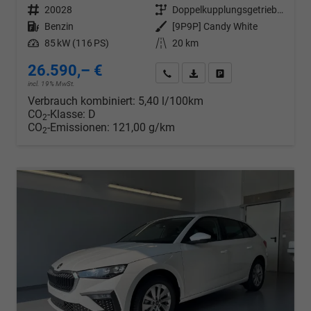
Fahrzeugnr.
20028
Getriebe
Doppelkupplungsgetriebe (DSG)
Kraftstoff
Benzin
Außenfarbe
[9P9P] Candy White
Leistung
85 kW (116 PS)
Kilometerstand
20 km
26.590,– €
Wir rufen Sie an
PDF-Datei, Fahrzeugexposé d
Drucken, parken oder v
incl. 19% MwSt.
Verbrauch kombiniert:
5,40 l/100km
CO
-Klasse:
D
2
CO
-Emissionen:
121,00 g/km
2