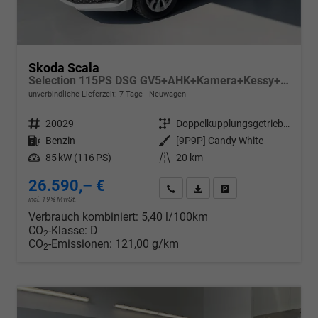
Skoda Scala
Selection 115PS DSG GV5+AHK+Kamera+Kessy+PDC+Sitzheiz+Alu16+Climatronic
unverbindliche Lieferzeit:
7 Tage
Neuwagen
Fahrzeugnr.
20029
Getriebe
Doppelkupplungsgetriebe (DSG)
Kraftstoff
Benzin
Außenfarbe
[9P9P] Candy White
Leistung
85 kW (116 PS)
Kilometerstand
20 km
26.590,– €
Wir rufen Sie an
PDF-Datei, Fahrzeugexposé d
Drucken, parken oder v
incl. 19% MwSt.
Verbrauch kombiniert:
5,40 l/100km
CO
-Klasse:
D
2
CO
-Emissionen:
121,00 g/km
2