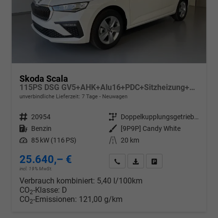
Skoda Scala
115PS DSG GV5+AHK+Alu16+PDC+Sitzheizung+App-Connect
unverbindliche Lieferzeit:
7 Tage
Neuwagen
Fahrzeugnr.
20954
Getriebe
Doppelkupplungsgetriebe (DSG)
Kraftstoff
Benzin
Außenfarbe
[9P9P] Candy White
Leistung
85 kW (116 PS)
Kilometerstand
20 km
25.640,– €
Wir rufen Sie an
PDF-Datei, Fahrzeugexposé d
Drucken, parken oder v
incl. 19% MwSt.
Verbrauch kombiniert:
5,40 l/100km
CO
-Klasse:
D
2
CO
-Emissionen:
121,00 g/km
2