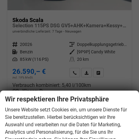
Skoda Scala
Selection 115PS DSG GV5+AHK+Kamera+Kessy+PDC+Sitzheiz+Alu16+Climatronic
unverbindliche Lieferzeit:
7 Tage
Neuwagen
Fahrzeugnr.
20026
Getriebe
Doppelkupplungsgetriebe (DSG)
Kraftstoff
Benzin
Außenfarbe
[9P9P] Candy White
Leistung
85 kW (116 PS)
Kilometerstand
20 km
26.590,– €
Wir rufen Sie an
PDF-Datei, Fahrzeugexposé d
Drucken, parken oder v
incl. 19% MwSt.
Verbrauch kombiniert:
5,40 l/100km
CO
-Klasse:
D
2
CO
-Emissionen:
121,00 g/km
Wir respektieren Ihre Privatsphäre
2
Unsere Website setzt Cookies ein, um unsere Dienste für
Sie bereitzustellen. Hierbei berücksichtigen wir Ihre
Auswahl und verarbeiten nur die Daten für Marketing,
Analytics und Personalisierung, für die Sie uns Ihr