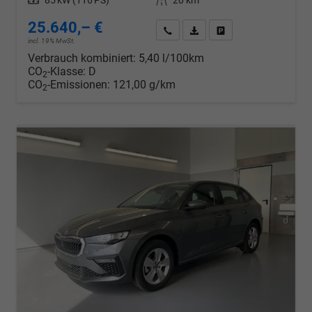
Leistung
85 kW (116 PS)
Kilometerstand
20 km
25.640,– €
Wir rufen Sie an
PDF-Datei, Fahrzeugexposé d
Drucken, parken oder v
incl. 19% MwSt.
Verbrauch kombiniert:
5,40 l/100km
CO
-Klasse:
D
2
CO
-Emissionen:
121,00 g/km
2