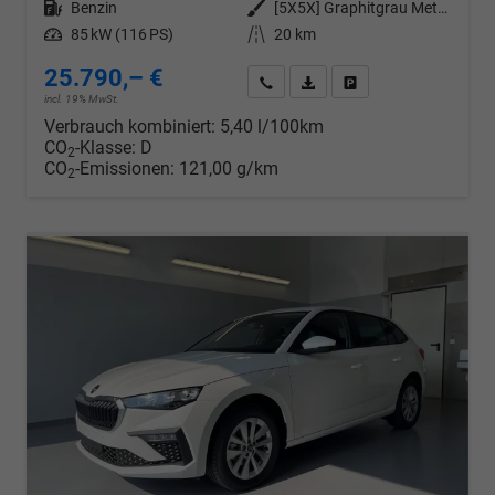
Kraftstoff
Benzin
Außenfarbe
[5X5X] Graphitgrau Metallic
Leistung
85 kW (116 PS)
Kilometerstand
20 km
25.790,– €
Wir rufen Sie an
PDF-Datei, Fahrzeugexposé d
Drucken, parken oder v
incl. 19% MwSt.
Verbrauch kombiniert:
5,40 l/100km
CO
-Klasse:
D
2
CO
-Emissionen:
121,00 g/km
2