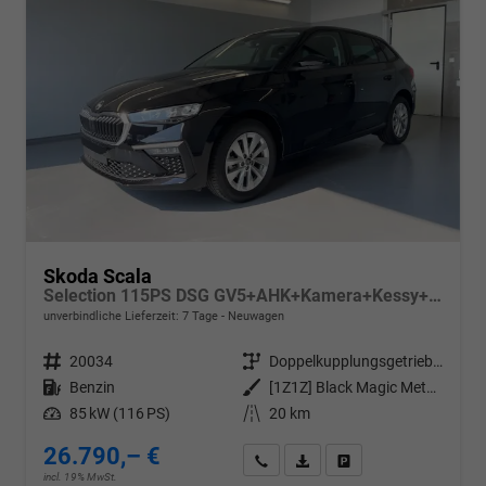
Skoda Scala
Selection 115PS DSG GV5+AHK+Kamera+Kessy+PDC+Sitzheiz+Alu16+Climatronic
unverbindliche Lieferzeit:
7 Tage
Neuwagen
Fahrzeugnr.
20034
Getriebe
Doppelkupplungsgetriebe (DSG)
Kraftstoff
Benzin
Außenfarbe
[1Z1Z] Black Magic Metallic
Leistung
85 kW (116 PS)
Kilometerstand
20 km
26.790,– €
Wir rufen Sie an
PDF-Datei, Fahrzeugexposé d
Drucken, parken oder v
incl. 19% MwSt.