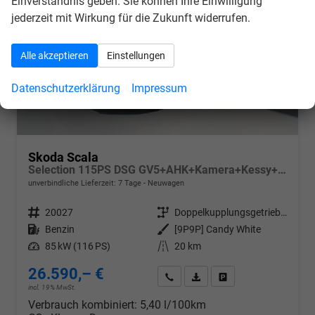
Einverständnis geben. Sie können Ihre Einwilligung
jederzeit mit Wirkung für die Zukunft widerrufen.
Alle akzeptieren
Einstellungen
Datenschutzerklärung
Impressum
Skoda Scala
Selection 115PS DSG GV5+AHK+Kamera+Kessy+PDC+Sitzheiz+Alu16+Climatronic
unverbindliche Lieferzeit:
7 Tage
Neuwagen
Fahrzeugnr.
20027
Getriebe
Doppelkupplungsgetriebe (DSG)
Kraftstoff
Benzin
Außenfarbe
[9P9P] Candy White
Leistung
85 kW (116 PS)
Kilometerstand
20 km
26.590,– €
Wir rufen Sie an
PDF-Datei, Fahrzeugexposé d
Drucken, parken oder v
incl. 19% MwSt.
Verbrauch kombiniert:
5,40 l/100km