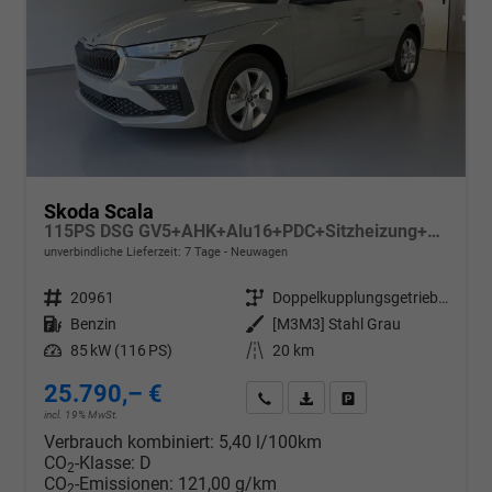
Skoda Scala
115PS DSG GV5+AHK+Alu16+PDC+Sitzheizung+App-Connect
unverbindliche Lieferzeit:
7 Tage
Neuwagen
Fahrzeugnr.
20961
Getriebe
Doppelkupplungsgetriebe (DSG)
Kraftstoff
Benzin
Außenfarbe
[M3M3] Stahl Grau
Leistung
85 kW (116 PS)
Kilometerstand
20 km
25.790,– €
Wir rufen Sie an
PDF-Datei, Fahrzeugexposé d
Drucken, parken oder v
incl. 19% MwSt.
Verbrauch kombiniert:
5,40 l/100km
CO
-Klasse:
D
2
CO
-Emissionen:
121,00 g/km
2