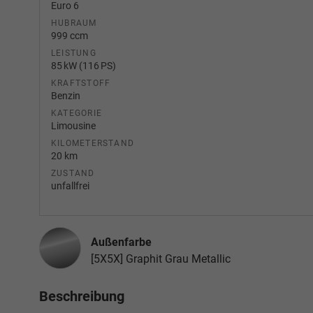
Euro 6
HUBRAUM
999 ccm
LEISTUNG
85 kW (116 PS)
KRAFTSTOFF
Benzin
KATEGORIE
Limousine
KILOMETERSTAND
20 km
ZUSTAND
unfallfrei
Außenfarbe
[5X5X] Graphit Grau Metallic
Beschreibung