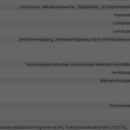
Lichtsensor, Nebelscheinwerfer, Tagfahrlicht, LED-Scheinwerf
Pannenk
vorhand
vorhand
Zentralverriegelung, Zentralverriegelung mit Funkfernbedienu
Außenspiegel beheizbar, Außenspiegel elektrisch verstellb
Heckklap
Wärmeschutzgl
Frontantri
onisches Stabilitäts-Programm (ESP), Traktionskontrolle (ASR/CTS/ETS),