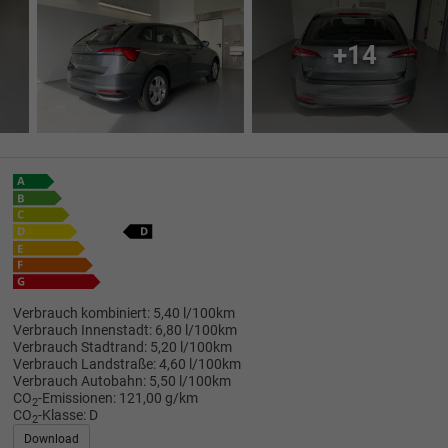
+14
Verbrauch kombiniert:
5,40 l/100km
Verbrauch Innenstadt:
6,80 l/100km
Verbrauch Stadtrand:
5,20 l/100km
Verbrauch Landstraße:
4,60 l/100km
Verbrauch Autobahn:
5,50 l/100km
CO
-Emissionen:
121,00 g/km
2
CO
-Klasse:
D
2
Download