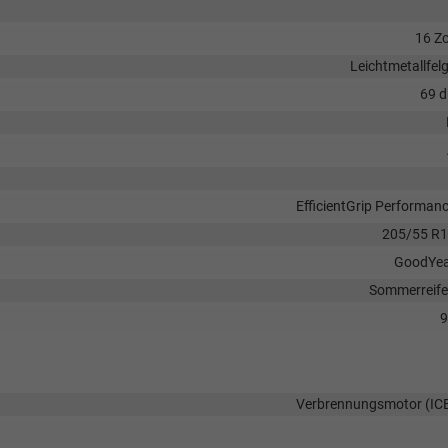
16 Zo
Leichtmetallfel
69 
EfficientGrip Performan
205/55 R
GoodYe
Sommerreif
9
Verbrennungsmotor (IC