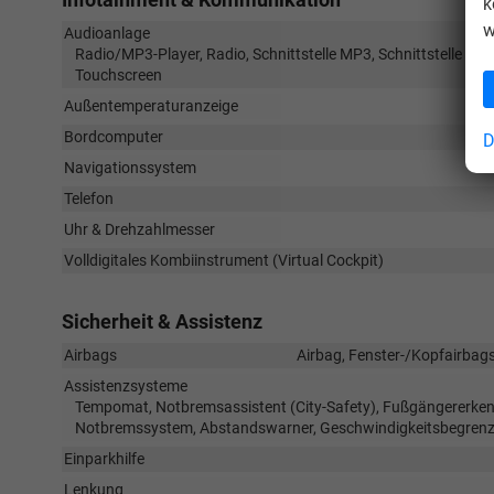
k
w
Audioanlage
Radio/MP3-Player, Radio, Schnittstelle MP3, Schnittstelle USB
Touchscreen
Außentemperaturanzeige
Bordcomputer
D
Navigationssystem
Telefon
Uhr & Drehzahlmesser
Volldigitales Kombiinstrument (Virtual Cockpit)
Sicherheit & Assistenz
Airbags
Airbag, Fenster-/Kopfairbags
Assistenzsysteme
Tempomat, Notbremsassistent (City-Safety), Fußgängererke
Notbremssystem, Abstandswarner, Geschwindigkeitsbegrenz
Einparkhilfe
Lenkung