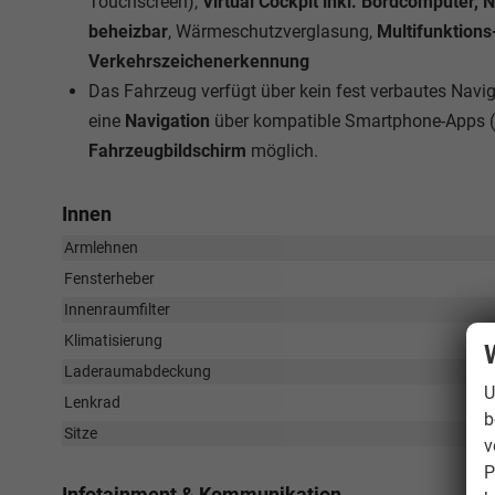
Touchscreen),
Virtual Cockpit inkl. Bordcomputer, 
beheizbar
, Wärmeschutzverglasung,
Multifunktion
Verkehrszeichenerkennung
Das Fahrzeug verfügt über kein fest verbautes Nav
eine
Navigation
über kompatible Smartphone-Apps (
Fahrzeugbildschirm
möglich.
Innen
Armlehnen
Fensterheber
Innenraumfilter
Klimatisierung
Laderaumabdeckung
U
Lenkrad
b
Sitze
v
P
Infotainment & Kommunikation