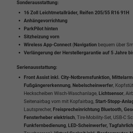
Sonderausstattung:
16 Zoll Leichtmetallräder, Reifen 205/55 R16 91H
Anhängevorrichtung
ParkPilot hinten
Sitzheizung vorn
Wireless App-Connect
(
Navigation
bequem über Sma
Verlängerung der Herstellergarantie auf 5 Jahre b
Serienausstattung:
Front Assist inkl. City-Notbremsfunktion, Mittela
Fußgängererkennung
,
Nebelscheinwerfer
, Kopfstü
Heckscheiben Wisch-Waschanlage,
Lichtsensor
, Ai
Seitenairbag vorn mit Kopfairbag,
Start-Stopp-Anla
Lautsprecher,
Freisprecheinrichtung Bluetooth, Ge
Fensterheber elektrisch
, Tire-Mobility-Set, USB-C 
Funkfernbedienung
,
LED-Scheinwerfer, Tagfahrlich