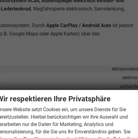
Notrufsystem eCall, Außenspiegel elektrisch einstell- und
s-Lederlenkrad
, Wegfahrsperre elektronisch, Servolenkung,
igationssystem. Durch
Apple CarPlay / Android Auto
ist jedoch
z.B. Google Maps oder Apple Karten) über den
Mittelarmleh
elektris
vorhand
Klimaanlage manue
Wir respektieren Ihre Privatsphäre
vorhand
nsere Website setzt Cookies ein, um unsere Dienste für Sie
in Leder, mit Multifunktion
ereitzustellen. Hierbei berücksichtigen wir Ihre Auswahl und
Rücksitzbank hinten geteilt, Sitzheizu
erarbeiten nur die Daten für Marketing, Analytics und
ersonalisierung, für die Sie uns Ihr Einverständnis geben. Sie