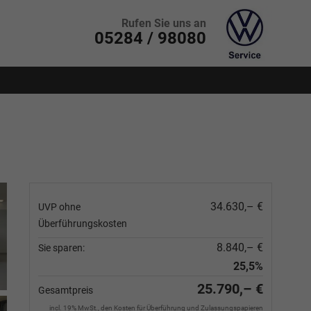
Rufen Sie uns an
05284 / 98080
34.630,– €
UVP ohne
Überführungskosten
8.840,– €
Sie sparen:
25,5%
25.790,– €
Gesamtpreis
incl. 19% MwSt., den Kosten für Überführung und Zulassungspapieren