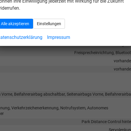
önnen Ihre Einwilligung jederzeit mit Wirkung für die Zukunft
iderrufen.
, Farbdisplay, Android Auto, Apple CarPlay, Musikstreaming integriert,
Alle akzeptieren
Einstellungen
vorhand
vorhand
atenschutzerklärung
Impressum
Navigati
Freisprecheinrichtung, Bluetoo
vorhand
vorhand
 Vorne, Beifahrerairbag abschaltbar, Seitenairbags Vorne, Beifahrerairb
nnung, Verkehrzeichenerkennung, Notrufsystem, Autonomes
er
Park Distance Control hint
Servolenku