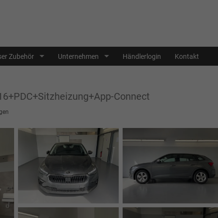
er Zubehör
Unternehmen
Händlerlogin
Kontakt
6+PDC+Sitzheizung+App-Connect
gen