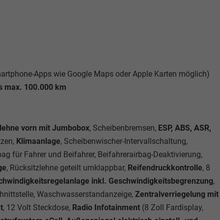
rtphone-Apps wie Google Maps oder Apple Karten möglich)
is max. 100.000 km
rmlehne vorn mit Jumbobox
, Scheibenbremsen,
ESP, ABS, ASR,
tzen,
Klimaanlage
, Scheibenwischer-Intervallschaltung,
rbag für Fahrer und Beifahrer, Beifahrerairbag-Deaktivierung,
ge
, Rücksitzlehne geteilt umklappbar,
Reifendruckkontrolle
, 8
schwindigkeitsregelanlage inkl. Geschwindigkeitsbegrenzung
,
Schnittstelle, Waschwasserstandanzeige,
Zentralverriegelung mit
t
, 12 Volt Steckdose,
Radio Infotainment
(8 Zoll Fardisplay,