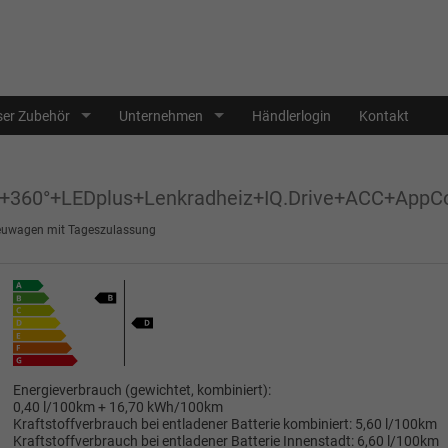
er Zubehör
Unternehmen
Händlerlogin
Kontakt
K+360°+LEDplus+Lenkradheiz+IQ.Drive+ACC+AppC
uwagen mit Tageszulassung
Energieverbrauch (gewichtet, kombiniert):
0,40 l/100km + 16,70 kWh/100km
Kraftstoffverbrauch bei entladener Batterie kombiniert:
5,60 l/100km
Kraftstoffverbrauch bei entladener Batterie Innenstadt:
6,60 l/100km