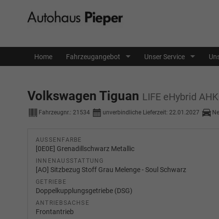
Home
Fahrzeugangebot
Unser Service
Uns
Volkswagen Tiguan
LIFE eHybrid AH
Fahrzeugnr.:
21534
unverbindliche Lieferzeit:
22.01.2027
Ne
AUSSENFARBE
[0E0E] Grenadillschwarz Metallic
INNENAUSSTATTUNG
[AO] Sitzbezug Stoff Grau Melenge - Soul Schwarz
GETRIEBE
Doppelkupplungsgetriebe (DSG)
ANTRIEBSACHSE
Frontantrieb