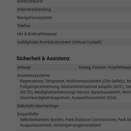
Bordcomputer
Internetanbindung
Navigationssystem
Telefon
Uhr & Drehzahlmesser
Volldigitales Kombiinstrument (Virtual Cockpit)
Sicherheit & Assistenz
Airbags
Airbag, Fenster-/Kopfairbags
Assistenzsysteme
Regensensor, Tempomat, Notbremsassistent (City-Safety), Be
Fußgängererkennung, Abstandstempomat adaptiv (ACC), Verke
(RCTA), Müdigkeitserkennungs-Sensor, Sprachassistent, No
Geschwindigkeitsbegrenzer, Ausweichassistent (ESA)
Diebstahl-Alarmanlage
Einparkhilfe
Selbstlenkendes System, Park Distance Control vorne, Park D
Ausparkassistent, Anhängerrangierassistent