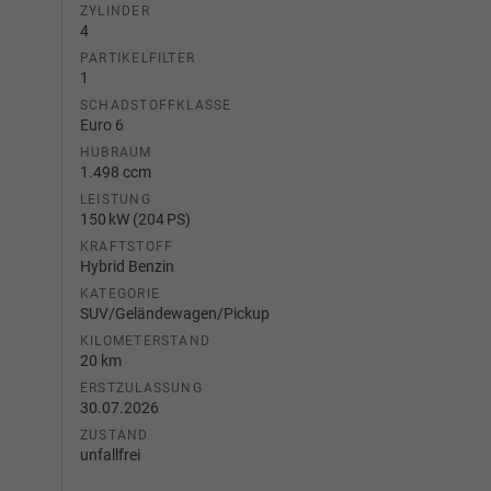
ZYLINDER
4
PARTIKELFILTER
1
SCHADSTOFFKLASSE
Euro 6
HUBRAUM
1.498 ccm
LEISTUNG
150 kW (204 PS)
KRAFTSTOFF
Hybrid Benzin
KATEGORIE
SUV/Geländewagen/Pickup
KILOMETERSTAND
20 km
ERSTZULASSUNG
30.07.2026
ZUSTAND
unfallfrei