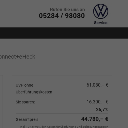
Rufen Sie uns an
05284 / 98080
onnect+eHeck
61.080,– €
UVP ohne
Überführungskosten
16.300,– €
Sie sparen:
26,7%
44.780,– €
Gesamtpreis
incl. 19% MwSt., den Kosten für Überführung und Zulassungspapieren