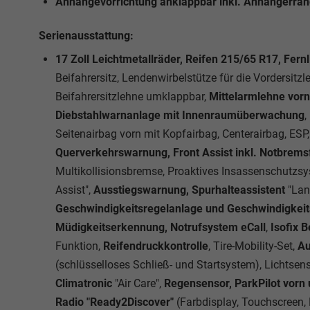
Anhängevorrichtung anklappbar inkl. Anhängerrangi
Serienausstattung:
17 Zoll Leichtmetallräder, Reifen 215/65 R17, Fernl
Beifahrersitz, Lendenwirbelstütze für die Vordersitz
Beifahrersitzlehne umklappbar,
Mittelarmlehne vorn
Diebstahlwarnanlage mit Innenraumüberwachung
,
Seitenairbag vorn mit Kopfairbag, Centerairbag, ESP
Querverkehrswarnung, Front Assist inkl. Notbrem
Multikollisionsbremse, Proaktives Insassenschutzsy
Assist",
Ausstiegswarnung, Spurhalteassistent
"Lan
Geschwindigkeitsregelanlage und Geschwindigke
Müdigkeitserkennung, Notrufsystem eCall
,
Isofix Be
Funktion,
Reifendruckkontrolle
, Tire-Mobility-Set,
Au
(schlüsselloses Schließ- und Startsystem), Lichtse
Climatronic
"Air Care",
Regensensor, ParkPilot vorn u
Radio
"Ready2Discover"
(Farbdisplay, Touchscreen,