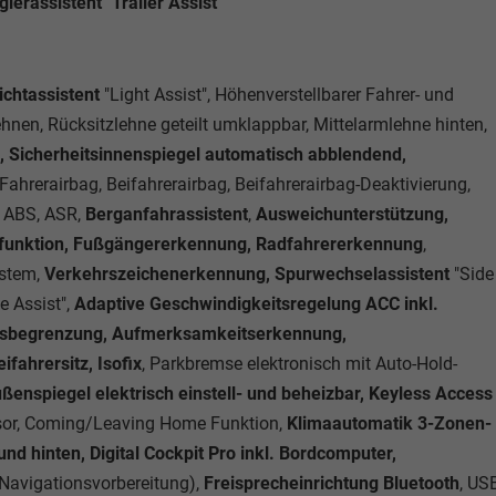
erassistent "Trailer Assist"
ichtassistent
"Light Assist", Höhenverstellbarer Fahrer- und
lehnen, Rücksitzlehne geteilt umklappbar, Mittelarmlehne hinten,
, Sicherheitsinnenspiegel automatisch abblendend,
 Fahrerairbag, Beifahrerairbag, Beifahrerairbag-Deaktivierung,
, ABS, ASR,
Berganfahrassistent
,
Ausweichunterstützung,
sfunktion, Fußgängererkennung, Radfahrererkennung
,
stem,
Verkehrszeichenerkennung, Spurwechselassistent
"Side
e Assist",
Adaptive Geschwindigkeitsregelung ACC inkl.
itsbegrenzung, Aufmerksamkeitserkennung,
ifahrersitz, Isofix
, Parkbremse elektronisch mit Auto-Hold-
ßenspiegel elektrisch einstell- und beheizbar, Keyless Access
nsor, Coming/Leaving Home Funktion,
Klimaautomatik 3-Zonen-
nd hinten, Digital Cockpit Pro inkl. Bordcomputer,
 Navigationsvorbereitung),
Freisprecheinrichtung Bluetooth
, US