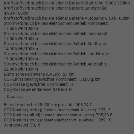
Kraftstoffverbrauch bei entladener Batterie Stadtrand:
5,00 l/100km
Kraftstoffverbrauch bei entladener Batterie Landstraße:
4,90 l/100km
Kraftstoffverbrauch bei entladener Batterie Autobahn:
6,10 l/100km
Stromverbrauch bei rein elektrischem Betrieb kombiniert:
17,50 kWh/100km
Stromverbrauch bei rein elektrischem Betrieb Innenstadt:
17,50 kWh/100km
Stromverbrauch bei rein elektrischem Betrieb Stadtrand:
14,90 kWh/100km
Stromverbrauch bei rein elektrischem Betrieb Landstraße:
16,00 kWh/100km
Stromverbrauch bei rein elektrischem Betrieb Autobahn:
22,00 kWh/100km
Elektrische Reichweite (EAER):
121 km
CO
-Emissionen (gewichtet, kombiniert):
33,00 g/km
2
CO
-Klasse (gewichtet, kombiniert):
B
2
CO
-Klasse bei entladener Batterie:
D
2
Download
Energiekosten bei 15.000 km pro Jahr:
908,74 €
CO2 Kosten (niedrig)
:
297,- €
(Kosten Durchschnitt 10 Jahre)
CO2 Kosten (mittel)
:
705,38 €
(Kosten Durchschnitt 10 Jahre)
CO2 Kosten (hoch)
:
1.089,- €
(Kosten Durchschnitt 10 Jahre)
Jahressteuer:
30,- €