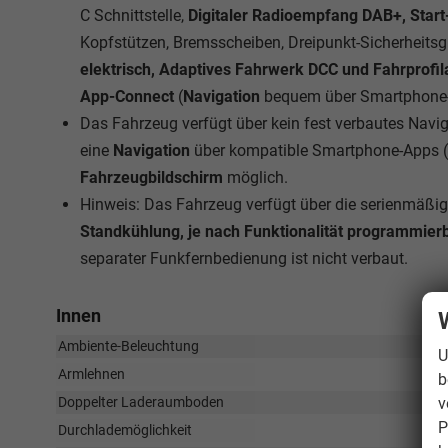
C Schnittstelle,
Digitaler Radioempfang DAB+, Star
Kopfstützen, Bremsscheiben, Dreipunkt-Sicherheits
elektrisch, Adaptives Fahrwerk DCC und Fahrprofi
App-Connect
(
Navigation
bequem über Smartphone-
Das Fahrzeug verfügt über kein fest verbautes Nav
eine
Navigation
über kompatible Smartphone-Apps (
Fahrzeugbildschirm
möglich.
Hinweis: Das Fahrzeug verfügt über die serienmäßi
Standkühlung, je nach Funktionalität programmier
separater Funkfernbedienung ist nicht verbaut.
Innen
Ambiente-Beleuchtung
U
Armlehnen
b
v
Doppelter Laderaumboden
P
Durchlademöglichkeit