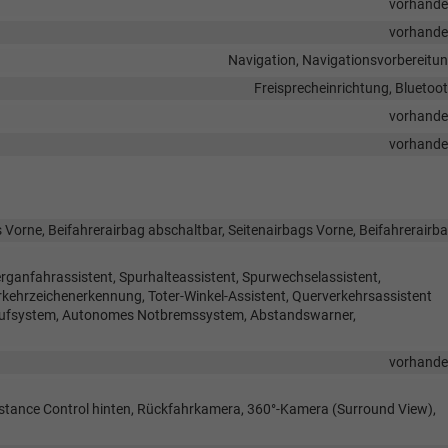
vorhand
vorhand
Navigation, Navigationsvorbereitu
Freisprecheinrichtung, Bluetoo
vorhand
vorhand
 Vorne, Beifahrerairbag abschaltbar, Seitenairbags Vorne, Beifahrerairb
rganfahrassistent, Spurhalteassistent, Spurwechselassistent,
hrzeichenerkennung, Toter-Winkel-Assistent, Querverkehrsassistent
trufsystem, Autonomes Notbremssystem, Abstandswarner,
vorhand
istance Control hinten, Rückfahrkamera, 360°-Kamera (Surround View),