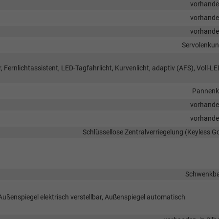
vorhand
vorhand
vorhand
Servolenku
 Fernlichtassistent, LED-Tagfahrlicht, Kurvenlicht, adaptiv (AFS), Voll-LE
Pannenk
vorhand
vorhand
Schlüssellose Zentralverriegelung (Keyless G
Schwenkb
Außenspiegel elektrisch verstellbar, Außenspiegel automatisch