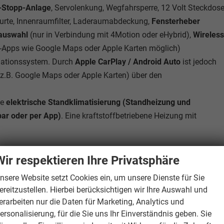
t-Stopp-Anlage
, Servolenkung, Wegfahrsperre, 12 Volt Steckdose
gurte, Innenraumfilter, Laderaumabdeckung,
Fensterheber
lauswahl
(nur in Verbindung mit 4Motion oder eHybrid),
Wireless
Apps wie Google Maps oder Apple Karten möglich)
igationssystem. Durch
Apple CarPlay / Android Auto
ist jedoch
z.B. Google Maps oder Apple Karten) über den
ge
elektrische Standklimatisierung (Standheizung und
bar oder per App)
. Eine kraftstoffbetriebene Heizung mit
Wir respektieren Ihre Privatsphäre
vorhand
nsere Website setzt Cookies ein, um unsere Dienste für Sie
Mittelarmleh
ereitzustellen. Hierbei berücksichtigen wir Ihre Auswahl und
erarbeiten nur die Daten für Marketing, Analytics und
vorhand
ersonalisierung, für die Sie uns Ihr Einverständnis geben. Sie
vorhand