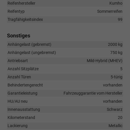
Reifenhersteller
Kumho
Reifentyp
Sommerreifen
Tragfähigkeitsindex
99
Sonstiges
Anhängelast (gebremst)
2000 kg
Anhängelast (ungebremst)
750 kg
Antriebsart
Mild-Hybrid (MHEV)
Anzahl Sitzplätze
5
Anzahl Türen
5-türig
Behindertengerecht
vorhanden
Garantieleistung
Fahrzeuggarantie vom Hersteller
HU/AU neu
vorhanden
Innenausstattung
Schwarz
Kilometerstand
20
Lackierung
Metallic