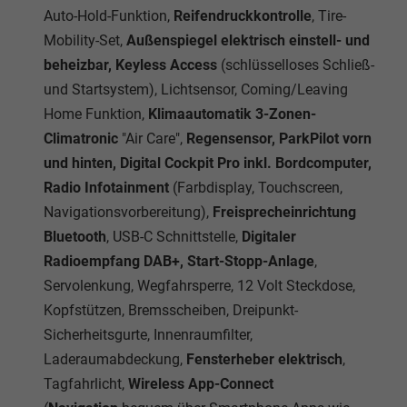
Auto-Hold-Funktion,
Reifendruckkontrolle
, Tire-
Mobility-Set,
Außenspiegel elektrisch einstell- und
beheizbar, Keyless Access
(schlüsselloses Schließ-
und Startsystem), Lichtsensor, Coming/Leaving
Home Funktion,
Klimaautomatik 3-Zonen-
Climatronic
"Air Care",
Regensensor, ParkPilot vorn
und hinten, Digital Cockpit Pro inkl. Bordcomputer,
Radio Infotainment
(Farbdisplay, Touchscreen,
Navigationsvorbereitung),
Freisprecheinrichtung
Bluetooth
, USB-C Schnittstelle,
Digitaler
Radioempfang DAB+, Start-Stopp-Anlage
,
Servolenkung, Wegfahrsperre, 12 Volt Steckdose,
Kopfstützen, Bremsscheiben, Dreipunkt-
Sicherheitsgurte, Innenraumfilter,
Laderaumabdeckung,
Fensterheber elektrisch
,
Tagfahrlicht,
Wireless App-Connect