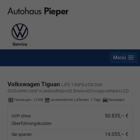
Menü
Volkswagen Tiguan
LIFE 150PS eTSI DSG
GV5+AHK+360°+Lenkradheiz+IQ.Drive+ACC+App+eHeck+LED
Fahrzeugnr.:
21508
unverbindliche Lieferzeit:
7 Tage
Neuwagen
50.835,– €
UVP ohne
Überführungskosten
14.055,– €
Sie sparen: