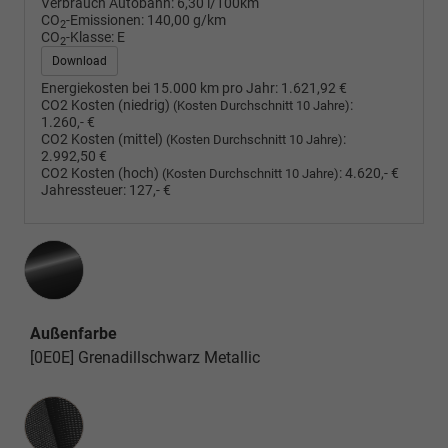
Verbrauch Autobahn:
6,30 l/100km
CO
-Emissionen:
140,00 g/km
2
CO
-Klasse:
E
2
Download
Energiekosten bei 15.000 km pro Jahr:
1.621,92 €
CO2 Kosten (niedrig)
:
(Kosten Durchschnitt 10 Jahre)
1.260,- €
CO2 Kosten (mittel)
:
(Kosten Durchschnitt 10 Jahre)
2.992,50 €
CO2 Kosten (hoch)
:
4.620,- €
(Kosten Durchschnitt 10 Jahre)
Jahressteuer:
127,- €
Außenfarbe
[0E0E] Grenadillschwarz Metallic
Innenausstattung