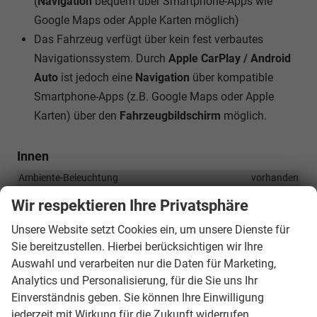
(
Navigation
bequem über Smartphone-Apps wie
Google Maps oder Apple Karten möglich)
Das Fahrzeug verfügt über kein fest verbautes
Navigationssystem. Durch
Apple CarPlay / Android
Auto
ist jedoch eine
Navigation
über kompatible
Smartphone-Apps (z.B. Google Maps oder Apple
Karten) über den
Fahrzeugbildschirm
möglich.
Innen
Ambiente-Beleuchtung
vorhanden
Armlehnen
Mittelarmlehne
Wir respektieren Ihre Privatsphäre
Doppelter Laderaumboden
vorhanden
Unsere Website setzt Cookies ein, um unsere Dienste für
Durchlademöglichkeit
vorhanden
Sie bereitzustellen. Hierbei berücksichtigen wir Ihre
Fensterheber
elektrisch 4-fach
Auswahl und verarbeiten nur die Daten für Marketing,
Innenraumfilter
vorhanden
Analytics und Personalisierung, für die Sie uns Ihr
Einverständnis geben. Sie können Ihre Einwilligung
Klimatisierung
Klimaautomatik, Klimaanlage hinten, 3-Zonen-Klimaautomatik
jederzeit mit Wirkung für die Zukunft widerrufen.