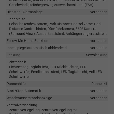
Notrufsystem, Autonomes Notbremssystem, Abstandswarner,
Geschwindigkeitsbegrenzer, Ausweichassistent (ESA)
Diebstahl-Alarmanlage
vorhanden
Einparkhilfe
Selbstlenkendes System, Park Distance Control vorne, Park
Distance Control hinten, Rückfahrkamera, 360°-Kamera
(Surround View), Ausparkassistent, Anhängerrangierassistent
Follow-Me-Home-Funktion
vorhanden
Innenspiegel automatisch abblendend
vorhanden
Lenkung
Servolenkung
Lichttechnik
Lichtsensor, Tagfahrlicht, LED-Rückleuchten, LED-
Scheinwerfer, Fernlichtassistent, LED-Tagfahrlicht, Voll-LED
Scheinwerfer
Pannenhilfe
Pannenkit
Start/Stop-Automatik
vorhanden
Waschwasserstandsanzeige
vorhanden
Zentralverriegelung
Zentralverriegelung, Zentralverriegelung mit