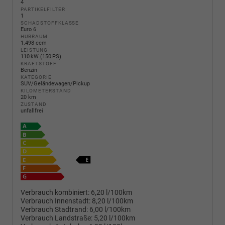
4
PARTIKELFILTER
1
SCHADSTOFFKLASSE
Euro 6
HUBRAUM
1.498 ccm
LEISTUNG
110 kW (150 PS)
KRAFTSTOFF
Benzin
KATEGORIE
SUV/Geländewagen/Pickup
KILOMETERSTAND
20 km
ZUSTAND
unfallfrei
Verbrauch kombiniert:
6,20 l/100km
Verbrauch Innenstadt:
8,20 l/100km
Verbrauch Stadtrand:
6,00 l/100km
Verbrauch Landstraße:
5,20 l/100km