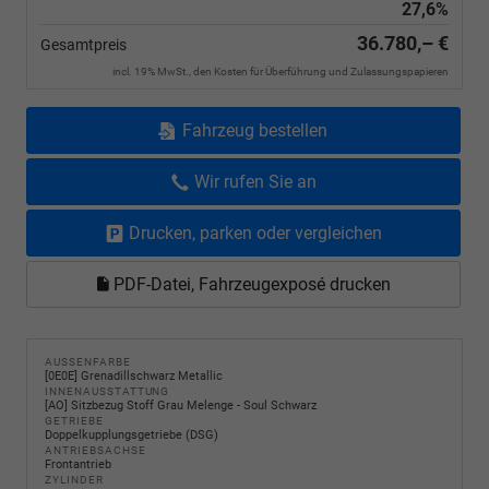
27,6%
36.780,– €
Gesamtpreis
incl. 19% MwSt., den Kosten für Überführung und Zulassungspapieren
Fahrzeug bestellen
Wir rufen Sie an
Drucken, parken oder vergleichen
PDF-Datei, Fahrzeugexposé drucken
AUSSENFARBE
[0E0E] Grenadillschwarz Metallic
INNENAUSSTATTUNG
[AO] Sitzbezug Stoff Grau Melenge - Soul Schwarz
GETRIEBE
Doppelkupplungsgetriebe (DSG)
ANTRIEBSACHSE
Frontantrieb
ZYLINDER