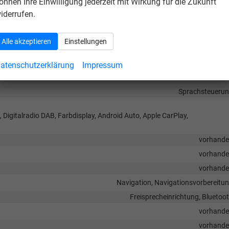
önnen Ihre Einwilligung jederzeit mit Wirkung für die Zukunft
Rücksitzbank hinten geteilt, Sitzheizung, Isofix Beifahrersitz, Umklappbare
iderrufen.
Fahrer und Beifahr
Alle akzeptieren
Einstellungen
Höhenverstellbarer Fahrer- und Beifahrersi
atenschutzerklärung
Impressum
Sprachsteueru
, Digitalradio DAB, Farbdisplay, Android Auto, Apple CarPlay,
vorhand
vorhand
vorhand
Navigation, Navigationsvorbereitu
Freisprecheinrichtung, Bluetoo
vorhand
vorhand