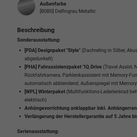
Außenfarbe
[B0B0] Delfingrau Metallic
Beschreibung
Sonderausstattung:
[PDA] Designpaket "Style"
(Dachreling in Silber, Ak
abgedunkelt)
[PHA] Fahrassistenzpaket "IQ.Drive
(Travel Assist,
Rückfahrkamera, Parklenkassistent mit Memory-Funk
automatisch abblendend, Außenspiegel mit Memory-
[WPL] Winterpaket
(Multifunktions-Lederlenkrad be
elektrisch)
Anhängevorrichtung anklappbar inkl. Anhängerrangi
Verlängerung der Herstellergarantie auf 5 Jahre b
Serienausstattung: