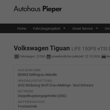
Home
Fahrzeugangebot
Unser Service
Uns
Volkswagen Tiguan
LIFE 150PS eTS
Fahrzeugnr.:
21503
unverbindliche Lieferzeit:
22.10.2026
N
AUSSENFARBE
[B0B0] Delfingrau Metallic
INNENAUSSTATTUNG
[AO] Sitzbezug Stoff Grau Melenge - Soul Schwarz
GETRIEBE
Doppelkupplungsgetriebe (DSG)
ANTRIEBSACHSE
Frontantrieb