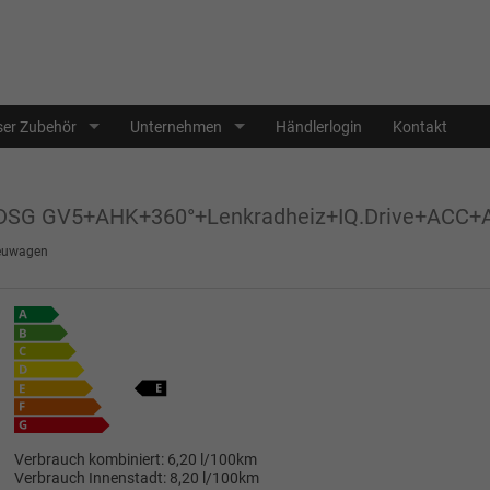
er Zubehör
Unternehmen
Händlerlogin
Kontakt
I DSG GV5+AHK+360°+Lenkradheiz+IQ.Drive+ACC
euwagen
Verbrauch kombiniert:
6,20 l/100km
Verbrauch Innenstadt:
8,20 l/100km