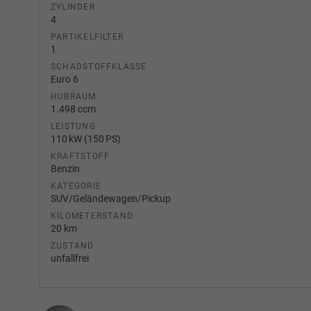
ZYLINDER
4
PARTIKELFILTER
1
SCHADSTOFFKLASSE
Euro 6
HUBRAUM
1.498 ccm
LEISTUNG
110 kW (150 PS)
KRAFTSTOFF
Benzin
KATEGORIE
SUV/Geländewagen/Pickup
KILOMETERSTAND
20 km
ZUSTAND
unfallfrei