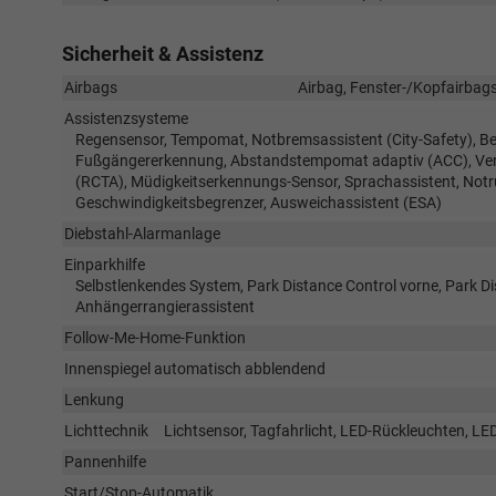
Sicherheit & Assistenz
Airbags
Airbag, Fenster-/Kopfairbags
Assistenzsysteme
Regensensor, Tempomat, Notbremsassistent (City-Safety), Be
Fußgängererkennung, Abstandstempomat adaptiv (ACC), Verke
(RCTA), Müdigkeitserkennungs-Sensor, Sprachassistent, No
Geschwindigkeitsbegrenzer, Ausweichassistent (ESA)
Diebstahl-Alarmanlage
Einparkhilfe
Selbstlenkendes System, Park Distance Control vorne, Park D
Anhängerrangierassistent
Follow-Me-Home-Funktion
Innenspiegel automatisch abblendend
Lenkung
Lichttechnik
Lichtsensor, Tagfahrlicht, LED-Rückleuchten, LED
Pannenhilfe
Start/Stop-Automatik