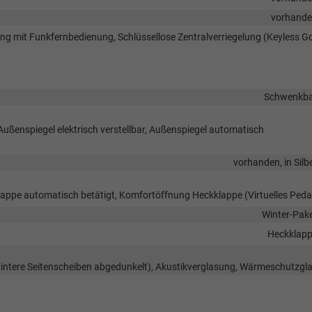
vorhand
lung mit Funkfernbedienung, Schlüssellose Zentralverriegelung (Keyless G
Schwenkb
Außenspiegel elektrisch verstellbar, Außenspiegel automatisch
vorhanden, in Silb
appe automatisch betätigt, Komfortöffnung Heckklappe (Virtuelles Peda
Winter-Pak
Heckklap
hintere Seitenscheiben abgedunkelt), Akustikverglasung, Wärmeschutzgl