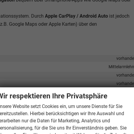
igationssystem. Durch
Apple CarPlay / Android Auto
ist jedoch
z.B. Google Maps oder Apple Karten) über den
vorhand
Mittelarmleh
vorhand
vorhand
elektrisch 4-fa
Wir respektieren Ihre Privatsphäre
vorhand
nsere Website setzt Cookies ein, um unsere Dienste für Sie
Klimaautomatik, Klimaanlage hinten, 3-Zonen-Klimaautomat
ereitzustellen. Hierbei berücksichtigen wir Ihre Auswahl und
vorhand
erarbeiten nur die Daten für Marketing, Analytics und
öhenverstellbar, mit Multifunktionen, mit Lenkradheizung, mit Schaltwipp
ersonalisierung, für die Sie uns Ihr Einverständnis geben. Sie