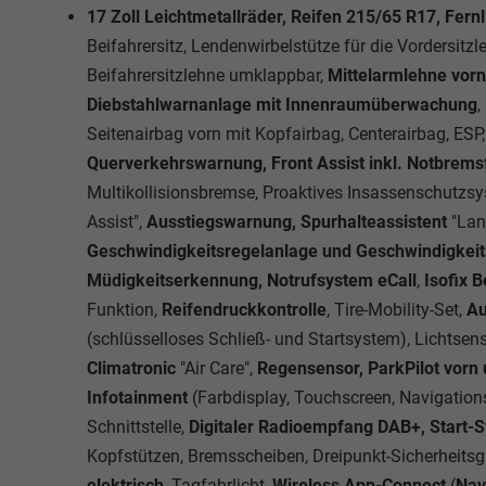
17 Zoll Leichtmetallräder, Reifen 215/65 R17, Fernl
Beifahrersitz, Lendenwirbelstütze für die Vordersitz
Beifahrersitzlehne umklappbar,
Mittelarmlehne vorn
Diebstahlwarnanlage mit Innenraumüberwachung
,
Seitenairbag vorn mit Kopfairbag, Centerairbag, ESP
Querverkehrswarnung, Front Assist inkl. Notbrem
Multikollisionsbremse, Proaktives Insassenschutzsy
Assist",
Ausstiegswarnung, Spurhalteassistent
"Lan
Geschwindigkeitsregelanlage und Geschwindigke
Müdigkeitserkennung, Notrufsystem eCall
,
Isofix Be
Funktion,
Reifendruckkontrolle
, Tire-Mobility-Set,
Au
(schlüsselloses Schließ- und Startsystem), Lichtse
Climatronic
"Air Care",
Regensensor, ParkPilot vorn u
Infotainment
(Farbdisplay, Touchscreen, Navigation
Schnittstelle,
Digitaler Radioempfang DAB+, Start-
Kopfstützen, Bremsscheiben, Dreipunkt-Sicherheits
elektrisch
, Tagfahrlicht,
Wireless App-Connect
(
Nav