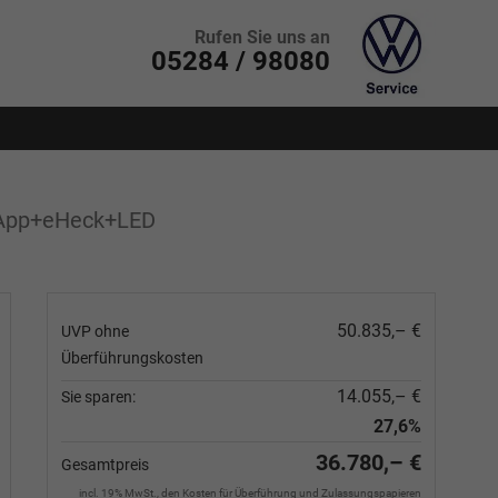
Rufen Sie uns an
05284 / 98080
+App+eHeck+LED
50.835,– €
UVP ohne
Überführungskosten
14.055,– €
Sie sparen:
27,6%
36.780,– €
Gesamtpreis
incl. 19% MwSt., den Kosten für Überführung und Zulassungspapieren