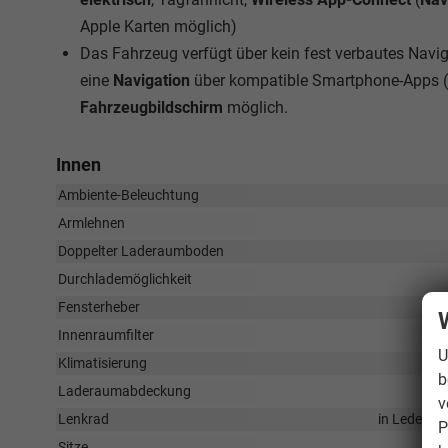
Apple Karten möglich)
Das Fahrzeug verfügt über kein fest verbautes Nav
eine
Navigation
über kompatible Smartphone-Apps (
Fahrzeugbildschirm
möglich.
Innen
Ambiente-Beleuchtung
Armlehnen
Doppelter Laderaumboden
Durchlademöglichkeit
Fensterheber
Innenraumfilter
U
Klimatisierung
b
Laderaumabdeckung
v
Lenkrad
in Leder, h
P
Sitze