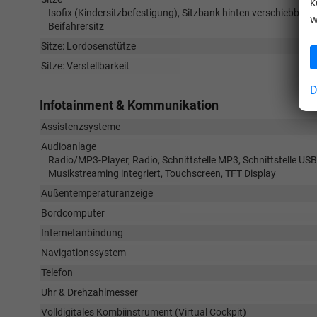
k
Isofix (Kindersitzbefestigung), Sitzbank hinten verschiebbar, 
w
Beifahrersitz
Sitze: Lordosenstütze
Sitze: Verstellbarkeit
D
Infotainment & Kommunikation
Assistenzsysteme
Audioanlage
Radio/MP3-Player, Radio, Schnittstelle MP3, Schnittstelle USB
Musikstreaming integriert, Touchscreen, TFT Display
Außentemperaturanzeige
Bordcomputer
Internetanbindung
Navigationssystem
Telefon
Uhr & Drehzahlmesser
Volldigitales Kombiinstrument (Virtual Cockpit)