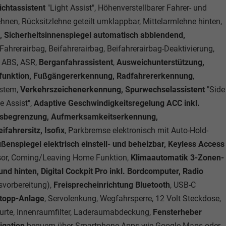
ichtassistent
"Light Assist", Höhenverstellbarer Fahrer- und
lehnen, Rücksitzlehne geteilt umklappbar, Mittelarmlehne hinten,
, Sicherheitsinnenspiegel automatisch abblendend,
 Fahrerairbag, Beifahrerairbag, Beifahrerairbag-Deaktivierung,
, ABS, ASR,
Berganfahrassistent
,
Ausweichunterstützung,
sfunktion, Fußgängererkennung, Radfahrererkennung
,
stem,
Verkehrszeichenerkennung, Spurwechselassistent
"Side
e Assist",
Adaptive Geschwindigkeitsregelung ACC inkl.
itsbegrenzung, Aufmerksamkeitserkennung,
ifahrersitz, Isofix
, Parkbremse elektronisch mit Auto-Hold-
ßenspiegel elektrisch einstell- und beheizbar, Keyless Access
nsor, Coming/Leaving Home Funktion,
Klimaautomatik 3-Zonen-
nd hinten, Digital Cockpit Pro inkl. Bordcomputer, Radio
svorbereitung),
Freisprecheinrichtung Bluetooth
, USB-C
Stopp-Anlage
, Servolenkung, Wegfahrsperre, 12 Volt Steckdose,
gurte, Innenraumfilter, Laderaumabdeckung,
Fensterheber
igation
bequem über Smartphone-Apps wie Google Maps oder