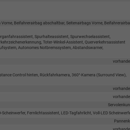
 Vorne, Beifahrerairbag abschaltbar, Seitenairbags Vorne, Beifahrerairb
rganfahrassistent, Spurhalteassistent, Spurwechselassistent,
hrzeichenerkennung, Toter-Winkel-Assistent, Querverkehrsassistent
trufsystem, Autonomes Notbremssystem, Abstandswarner,
vorhand
istance Control hinten, Rückfahrkamera, 360°-Kamera (Surround View),
vorhand
vorhand
Servolenku
-Scheinwerfer, Fernlichtassistent, LED-Tagfahrlicht, Voll-LED Scheinwerf
Pannenk
vorhand