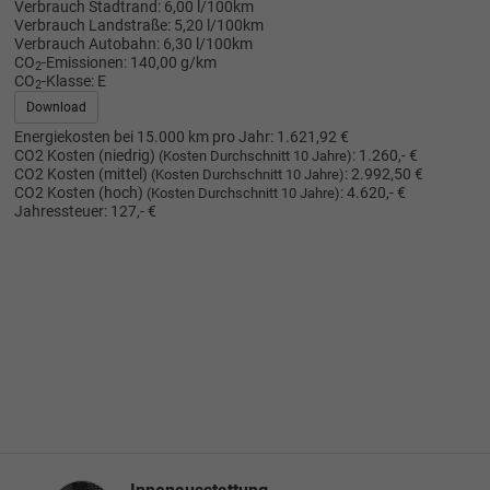
Verbrauch Stadtrand:
6,00 l/100km
Verbrauch Landstraße:
5,20 l/100km
Verbrauch Autobahn:
6,30 l/100km
CO
-Emissionen:
140,00 g/km
2
CO
-Klasse:
E
2
Download
Energiekosten bei 15.000 km pro Jahr:
1.621,92 €
CO2 Kosten (niedrig)
:
1.260,- €
(Kosten Durchschnitt 10 Jahre)
CO2 Kosten (mittel)
:
2.992,50 €
(Kosten Durchschnitt 10 Jahre)
CO2 Kosten (hoch)
:
4.620,- €
(Kosten Durchschnitt 10 Jahre)
Jahressteuer:
127,- €