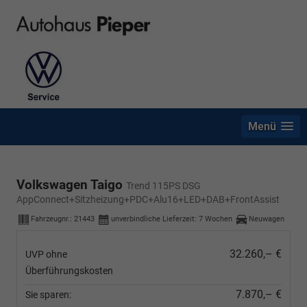
Menü
Volkswagen Taigo
Trend 115PS DSG
AppConnect+Sitzheizung+PDC+Alu16+LED+DAB+FrontAssist
Fahrzeugnr.:
21443
unverbindliche Lieferzeit:
7 Wochen
Neuwagen
32.260,– €
UVP ohne
Überführungskosten
7.870,– €
Sie sparen: