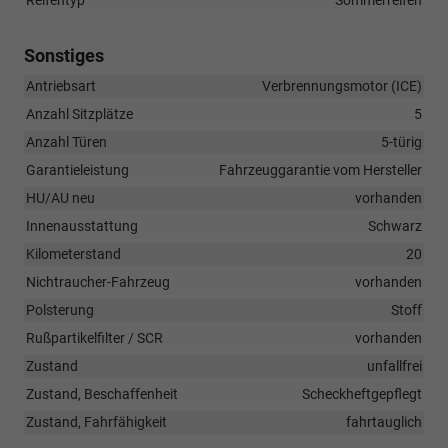
Reifentyp
Sommerreifen
Sonstiges
Antriebsart
Verbrennungsmotor (ICE)
Anzahl Sitzplätze
5
Anzahl Türen
5-türig
Garantieleistung
Fahrzeuggarantie vom Hersteller
HU/AU neu
vorhanden
Innenausstattung
Schwarz
Kilometerstand
20
Nichtraucher-Fahrzeug
vorhanden
Polsterung
Stoff
Rußpartikelfilter / SCR
vorhanden
Zustand
unfallfrei
Zustand, Beschaffenheit
Scheckheftgepflegt
Zustand, Fahrfähigkeit
fahrtauglich