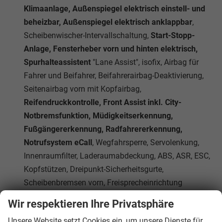
Klimaanlage, Außenspiegel elektrisch einstell- und
beheizbar, Außenspiegel elektrisch anklappbar
,
Scheibenwischer-Intervallschaltung,
Start-Stopp-
Anlage, Fensterheber vorn und hinten elektrisch,
Spurhalteassistent
"Lane Assist", isofix, Airbag für
Fahrer und Beifahrer, Beifahrerairbag-Deaktivierung,
Seitenairbag vorn mit Kopfairbag,
Reifendruckkontrolle, Front Assist inkl. City-
Notbremsfunktion, Müdigkeitserkennung,
Fußgängererkennung, Radfahrererkennung,
Notrufsystem eCall
, Wegfahrsperre, Servolenkung,
Innenraumfilter, Laderaumabdeckung, ABS, ASR, ESC,
Kopfstützen, Dreipunkt-Sicherheitsgurte,
Scheibenbremsen vorn, Freisprecheinrichtung
Bluetooth
Wir respektieren Ihre Privatsphäre
Das Fahrzeug verfügt über kein fest verbautes
Unsere Website setzt Cookies ein, um unsere Dienste für