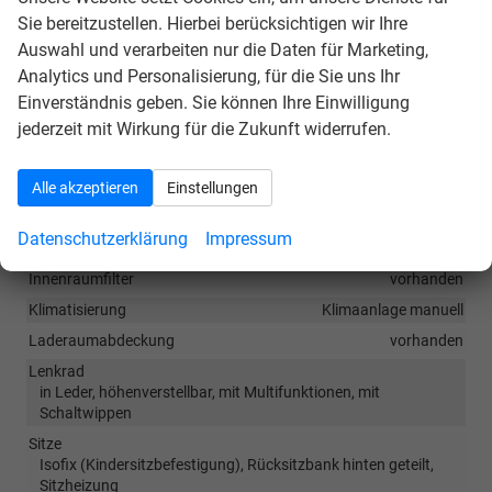
Navigationssystem. Durch
Apple CarPlay / Android
Sie bereitzustellen. Hierbei berücksichtigen wir Ihre
Auto
ist jedoch eine
Navigation
über kompatible
Auswahl und verarbeiten nur die Daten für Marketing,
Smartphone-Apps (z.B. Google Maps oder Apple
Analytics und Personalisierung, für die Sie uns Ihr
Karten) über den
Fahrzeugbildschirm
möglich.
Einverständnis geben. Sie können Ihre Einwilligung
jederzeit mit Wirkung für die Zukunft widerrufen.
Innen
Armlehnen
Mittelarmlehne
Alle akzeptieren
Einstellungen
Doppelter Laderaumboden
vorhanden
Datenschutzerklärung
Impressum
Fensterheber
elektrisch 4-fach
Innenraumfilter
vorhanden
Klimatisierung
Klimaanlage manuell
Laderaumabdeckung
vorhanden
Lenkrad
in Leder, höhenverstellbar, mit Multifunktionen, mit
Schaltwippen
Sitze
Isofix (Kindersitzbefestigung), Rücksitzbank hinten geteilt,
Sitzheizung