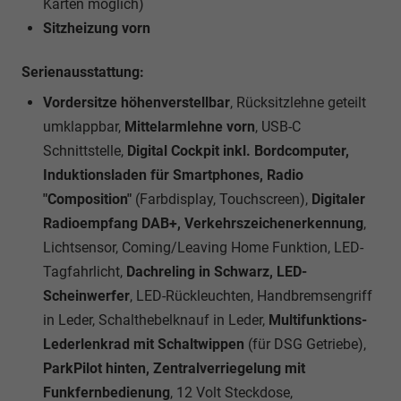
Karten möglich)
Sitzheizung vorn
Serienausstattung:
Vordersitze höhenverstellbar
, Rücksitzlehne geteilt
umklappbar,
Mittelarmlehne vorn
, USB-C
Schnittstelle,
Digital Cockpit inkl. Bordcomputer,
Induktionsladen für Smartphones, Radio
"Composition"
(Farbdisplay, Touchscreen),
Digitaler
Radioempfang DAB+, Verkehrszeichenerkennung
,
Lichtsensor, Coming/Leaving Home Funktion, LED-
Tagfahrlicht,
Dachreling in Schwarz, LED-
Scheinwerfer
, LED-Rückleuchten, Handbremsengriff
in Leder, Schalthebelknauf in Leder,
Multifunktions-
Lederlenkrad mit Schaltwippen
(für DSG Getriebe),
ParkPilot hinten, Zentralverriegelung mit
Funkfernbedienung
, 12 Volt Steckdose,