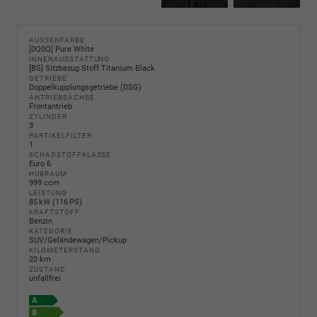
AUSSENFARBE
[0Q0Q] Pure White
INNENAUSSTATTUNG
[BS] Sitzbezug Stoff Titanium Black
GETRIEBE
Doppelkupplungsgetriebe (DSG)
ANTRIEBSACHSE
Frontantrieb
ZYLINDER
3
PARTIKELFILTER
1
SCHADSTOFFKLASSE
Euro 6
HUBRAUM
999 ccm
LEISTUNG
85 kW (116 PS)
KRAFTSTOFF
Benzin
KATEGORIE
SUV/Geländewagen/Pickup
KILOMETERSTAND
20 km
ZUSTAND
unfallfrei