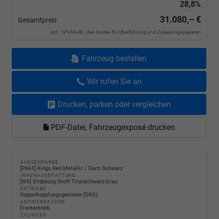
28,8%
31.080,– €
Gesamtpreis
incl. 19% MwSt., den Kosten für Überführung und Zulassungspapieren
Fahrzeug bestellen
Wir rufen Sie an
Drucken, parken oder vergleichen
PDF-Datei, Fahrzeugexposé drucken
AUSSENFARBE
[P8A1] Kings Red Metallic / Dach Schwarz
INNENAUSSTATTUNG
[WS] Sitzbezug Stoff Titanschwarz-Grau
GETRIEBE
Doppelkupplungsgetriebe (DSG)
ANTRIEBSACHSE
Frontantrieb
ZYLINDER