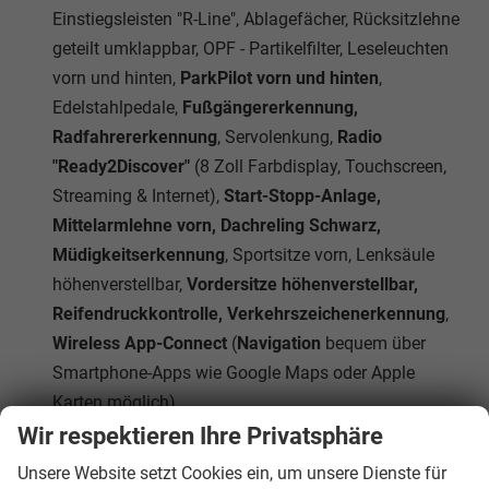
Einstiegsleisten "R-Line", Ablagefächer, Rücksitzlehne
geteilt umklappbar, OPF - Partikelfilter, Leseleuchten
vorn und hinten,
ParkPilot vorn und hinten
,
Edelstahlpedale,
Fußgängererkennung,
Radfahrererkennung
, Servolenkung,
Radio
"Ready2Discover"
(8 Zoll Farbdisplay, Touchscreen,
Streaming & Internet),
Start-Stopp-Anlage,
Mittelarmlehne vorn, Dachreling Schwarz,
Müdigkeitserkennung
, Sportsitze vorn, Lenksäule
höhenverstellbar,
Vordersitze höhenverstellbar,
Reifendruckkontrolle, Verkehrszeichenerkennung
,
Wireless App-Connect
(
Navigation
bequem über
Smartphone-Apps wie Google Maps oder Apple
Karten möglich)
Das Fahrzeug verfügt über kein fest verbautes
Wir respektieren Ihre Privatsphäre
Navigationssystem. Durch
Apple CarPlay / Android
Unsere Website setzt Cookies ein, um unsere Dienste für