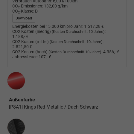
Verbrauch Autobahn:
6,00 l/100km
CO
-Emissionen:
132,00 g/km
2
CO
-Klasse:
D
2
Download
Energiekosten bei 15.000 km pro Jahr:
1.517,28 €
CO2 Kosten (niedrig)
:
(Kosten Durchschnitt 10 Jahre)
1.188,- €
CO2 Kosten (mittel)
:
(Kosten Durchschnitt 10 Jahre)
2.821,50 €
CO2 Kosten (hoch)
:
4.356,- €
(Kosten Durchschnitt 10 Jahre)
Jahressteuer:
107,- €
Außenfarbe
[P8A1] Kings Red Metallic / Dach Schwarz
Innenausstattung