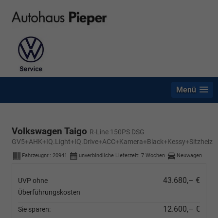
Menü
Volkswagen Taigo
R-Line 150PS DSG
GV5+AHK+IQ.Light+IQ.Drive+ACC+Kamera+Black+Kessy+Sitzheiz
Fahrzeugnr.:
20941
unverbindliche Lieferzeit:
7 Wochen
Neuwagen
43.680,– €
UVP ohne
Überführungskosten
12.600,– €
Sie sparen: