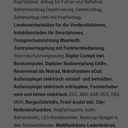
Kopfstützen, Airbag für Fahrer und Beifahrer,
Beifahrerairbag-Deaktivierung, Centerairbag,
Seitenairbag vorn mit Kopfairbag,
Lendenwirbelstütze für die Vordersitzlehnen,
Induktionsladen für Smartphones,
Freisprecheinrichtung Bluetooth
,
Zentralverriegelung mit Funkfernbedienung
,
Wärmeschutzverglasung,
Digital Cockpit inkl.
Bordcomputer, Digitaler Radioempfang DAB+,
Reserverad als Notrad, Notrufsystem eCall,
Außenspiegel elektrisch einstell- und beheizbar,
Außenspiegel elektrisch anklappbar, Fensterheber
vorn und hinten elektrisch
, ESC, ABS, ASR, EDS, EBV,
MSR,
Berganfahrhilfe, Front Assist inkl. City-
Notbremsfunktion
, Wegfahrsperre, Isofix
Beifahrersitz, LED-Rückleuchten, Make-up-Spiegel in
den Sonnenblenden,
Multifunktions-Lederlenkrad
,