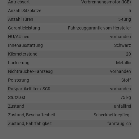
Antriebsart
Verbrennungsmotor (ICE)
Anzahl Sitzplätze
5
Anzahl Türen
5-türig
Garantieleistung
Fahrzeuggarantie vom Hersteller
HU/AU neu
vorhanden
Innenausstattung
Schwarz
Kilometerstand
20
Lackierung
Metallic
Nichtraucher-Fahrzeug
vorhanden
Polsterung
Stoff
Rußpartikelfilter / SCR
vorhanden
Stützlast
75 kg
Zustand
unfallfrei
Zustand, Beschaffenheit
Scheckheftgepflegt
Zustand, Fahrfähigkeit
fahrtauglich