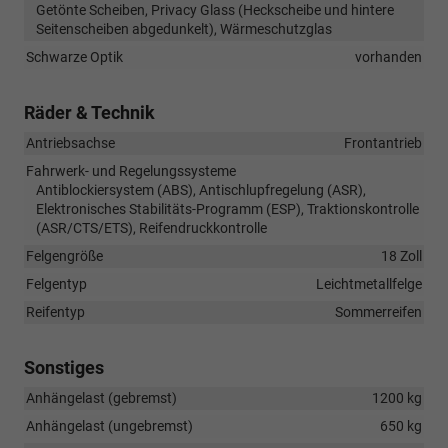
Getönte Scheiben, Privacy Glass (Heckscheibe und hintere
Seitenscheiben abgedunkelt), Wärmeschutzglas
Schwarze Optik
vorhanden
Räder & Technik
Antriebsachse
Frontantrieb
Fahrwerk- und Regelungssysteme
Antiblockiersystem (ABS), Antischlupfregelung (ASR),
Elektronisches Stabilitäts-Programm (ESP), Traktionskontrolle
(ASR/CTS/ETS), Reifendruckkontrolle
Felgengröße
18 Zoll
Felgentyp
Leichtmetallfelge
Reifentyp
Sommerreifen
Sonstiges
Anhängelast (gebremst)
1200 kg
Anhängelast (ungebremst)
650 kg