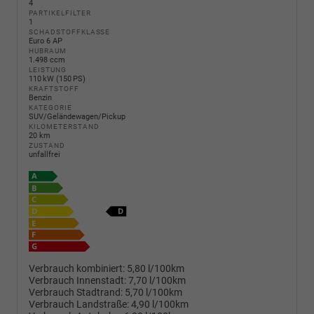
4
PARTIKELFILTER
1
SCHADSTOFFKLASSE
Euro 6 AP
HUBRAUM
1.498 ccm
LEISTUNG
110 kW (150 PS)
KRAFTSTOFF
Benzin
KATEGORIE
SUV/Geländewagen/Pickup
KILOMETERSTAND
20 km
ZUSTAND
unfallfrei
Verbrauch kombiniert:
5,80 l/100km
Verbrauch Innenstadt:
7,70 l/100km
Verbrauch Stadtrand:
5,70 l/100km
Verbrauch Landstraße:
4,90 l/100km