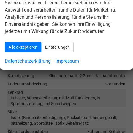
Auto
ist jedoch eine
Navigation
über kompatible
Sie bereitzustellen. Hierbei berücksichtigen wir Ihre
Smartphone-Apps (z.B. Google Maps oder Apple
Auswahl und verarbeiten nur die Daten für Marketing,
Karten) über den
Fahrzeugbildschirm
möglich.
Analytics und Personalisierung, für die Sie uns Ihr
Einverständnis geben. Sie können Ihre Einwilligung
jederzeit mit Wirkung für die Zukunft widerrufen.
Innen
Armlehnen
Mittelarmlehne
Alle akzeptieren
Einstellungen
Doppelter Laderaumboden
vorhanden
Fensterheber
elektrisch 4-fach
Datenschutzerklärung
Impressum
Innenraumfilter
vorhanden
Klimatisierung
Klimaautomatik, 2-Zonen-Klimaautomatik
Laderaumabdeckung
vorhanden
Lenkrad
in Leder, höhenverstellbar, mit Multifunktionen, in
Sportausführung, mit Schaltwippen
Sitze
Isofix (Kindersitzbefestigung), Rücksitzbank hinten geteilt,
Sitzheizung, Sportsitze, Isofix Beifahrersitz
Sitze: Lordosenstütze
Fahrer und Beifahrer