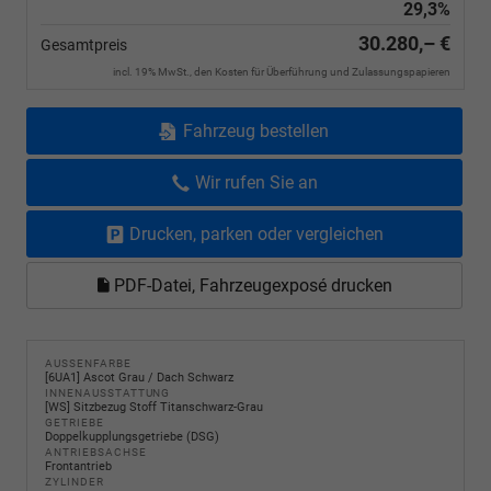
29,3%
30.280,– €
Gesamtpreis
incl. 19% MwSt., den Kosten für Überführung und Zulassungspapieren
Fahrzeug bestellen
Wir rufen Sie an
Drucken, parken oder vergleichen
PDF-Datei, Fahrzeugexposé drucken
AUSSENFARBE
[6UA1] Ascot Grau / Dach Schwarz
INNENAUSSTATTUNG
[WS] Sitzbezug Stoff Titanschwarz-Grau
GETRIEBE
Doppelkupplungsgetriebe (DSG)
ANTRIEBSACHSE
Frontantrieb
ZYLINDER