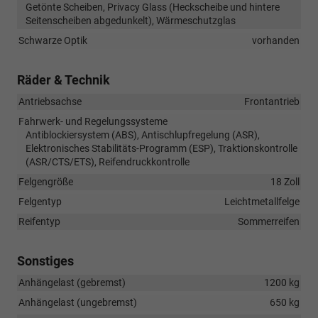
Getönte Scheiben, Privacy Glass (Heckscheibe und hintere
Seitenscheiben abgedunkelt), Wärmeschutzglas
Schwarze Optik
vorhanden
Räder & Technik
Antriebsachse
Frontantrieb
Fahrwerk- und Regelungssysteme
Antiblockiersystem (ABS), Antischlupfregelung (ASR),
Elektronisches Stabilitäts-Programm (ESP), Traktionskontrolle
(ASR/CTS/ETS), Reifendruckkontrolle
Felgengröße
18 Zoll
Felgentyp
Leichtmetallfelge
Reifentyp
Sommerreifen
Sonstiges
Anhängelast (gebremst)
1200 kg
Anhängelast (ungebremst)
650 kg