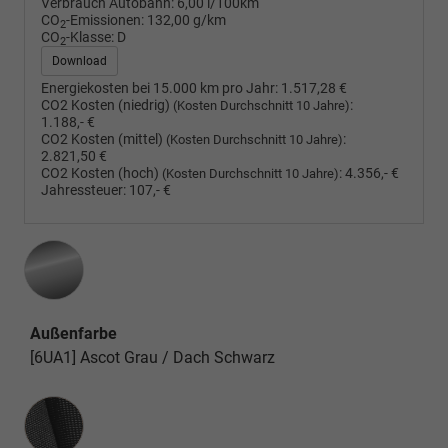
Verbrauch Autobahn:
6,00 l/100km
CO
-Emissionen:
132,00 g/km
2
CO
-Klasse:
D
2
Download
Energiekosten bei 15.000 km pro Jahr:
1.517,28 €
CO2 Kosten (niedrig)
:
(Kosten Durchschnitt 10 Jahre)
1.188,- €
CO2 Kosten (mittel)
:
(Kosten Durchschnitt 10 Jahre)
2.821,50 €
CO2 Kosten (hoch)
:
4.356,- €
(Kosten Durchschnitt 10 Jahre)
Jahressteuer:
107,- €
Außenfarbe
[6UA1] Ascot Grau / Dach Schwarz
Innenausstattung