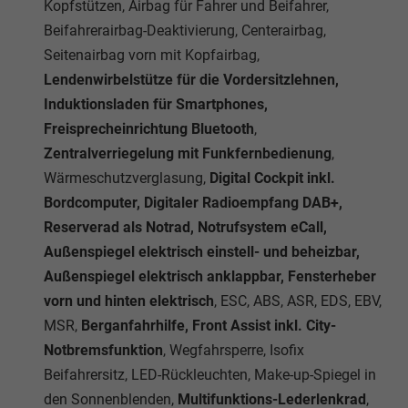
Kopfstützen, Airbag für Fahrer und Beifahrer,
Beifahrerairbag-Deaktivierung, Centerairbag,
Seitenairbag vorn mit Kopfairbag,
Lendenwirbelstütze für die Vordersitzlehnen,
Induktionsladen für Smartphones,
Freisprecheinrichtung Bluetooth
,
Zentralverriegelung mit Funkfernbedienung
,
Wärmeschutzverglasung,
Digital Cockpit inkl.
Bordcomputer, Digitaler Radioempfang DAB+,
Reserverad als Notrad, Notrufsystem eCall,
Außenspiegel elektrisch einstell- und beheizbar,
Außenspiegel elektrisch anklappbar, Fensterheber
vorn und hinten elektrisch
, ESC, ABS, ASR, EDS, EBV,
MSR,
Berganfahrhilfe, Front Assist inkl. City-
Notbremsfunktion
, Wegfahrsperre, Isofix
Beifahrersitz, LED-Rückleuchten, Make-up-Spiegel in
den Sonnenblenden,
Multifunktions-Lederlenkrad
,