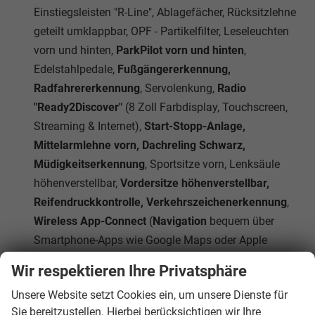
Einstiegsleisten "R-Line", Ablagefächer, Rücksitzlehne
geteilt umklappbar, OPF - Partikelfilter, Leseleuchten
vorn und hinten,
ParkPilot vorn und hinten
,
Edelstahlpedale,
Fußgängererkennung,
Radfahrererkennung
, Servolenkung,
Radio
"Ready2Discover"
(8 Zoll Farbdisplay, Touchscreen,
Streaming & Internet),
Start-Stopp-Anlage,
Mittelarmlehne vorn, Dachreling Schwarz,
Müdigkeitserkennung
, Sportsitze vorn, Lenksäule
höhenverstellbar,
Vordersitze höhenverstellbar,
Reifendruckkontrolle, Verkehrszeichenerkennung
,
Wireless App-Connect
(
Navigation
bequem über
Smartphone-Apps wie Google Maps oder Apple
Karten möglich)
Wir respektieren Ihre Privatsphäre
Das Fahrzeug verfügt über kein fest verbautes
Unsere Website setzt Cookies ein, um unsere Dienste für
Navigationssystem. Durch
Apple CarPlay / Android
Sie bereitzustellen. Hierbei berücksichtigen wir Ihre