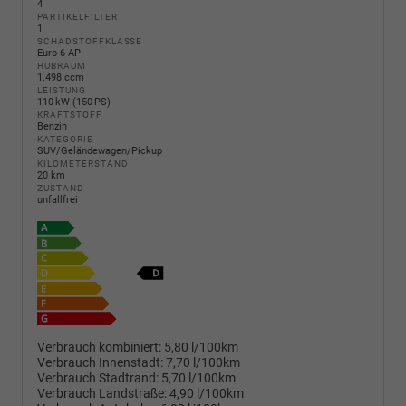
4
PARTIKELFILTER
1
SCHADSTOFFKLASSE
Euro 6 AP
HUBRAUM
1.498 ccm
LEISTUNG
110 kW (150 PS)
KRAFTSTOFF
Benzin
KATEGORIE
SUV/Geländewagen/Pickup
KILOMETERSTAND
20 km
ZUSTAND
unfallfrei
Verbrauch kombiniert:
5,80 l/100km
Verbrauch Innenstadt:
7,70 l/100km
Verbrauch Stadtrand:
5,70 l/100km
Verbrauch Landstraße:
4,90 l/100km