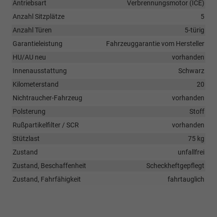
Antriebsart
Verbrennungsmotor (ICE)
Anzahl Sitzplätze
5
Anzahl Türen
5-türig
Garantieleistung
Fahrzeuggarantie vom Hersteller
HU/AU neu
vorhanden
Innenausstattung
Schwarz
Kilometerstand
20
Nichtraucher-Fahrzeug
vorhanden
Polsterung
Stoff
Rußpartikelfilter / SCR
vorhanden
Stützlast
75 kg
Zustand
unfallfrei
Zustand, Beschaffenheit
Scheckheftgepflegt
Zustand, Fahrfähigkeit
fahrtauglich