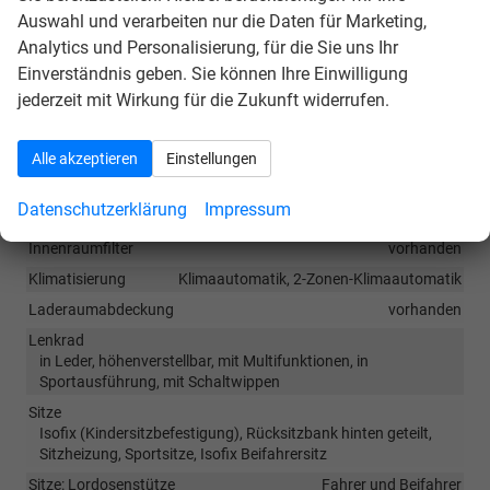
Auto
ist jedoch eine
Navigation
über kompatible
Auswahl und verarbeiten nur die Daten für Marketing,
Smartphone-Apps (z.B. Google Maps oder Apple
Analytics und Personalisierung, für die Sie uns Ihr
Karten) über den
Fahrzeugbildschirm
möglich.
Einverständnis geben. Sie können Ihre Einwilligung
jederzeit mit Wirkung für die Zukunft widerrufen.
Innen
Armlehnen
Mittelarmlehne
Alle akzeptieren
Einstellungen
Doppelter Laderaumboden
vorhanden
Datenschutzerklärung
Impressum
Fensterheber
elektrisch 4-fach
Innenraumfilter
vorhanden
Klimatisierung
Klimaautomatik, 2-Zonen-Klimaautomatik
Laderaumabdeckung
vorhanden
Lenkrad
in Leder, höhenverstellbar, mit Multifunktionen, in
Sportausführung, mit Schaltwippen
Sitze
Isofix (Kindersitzbefestigung), Rücksitzbank hinten geteilt,
Sitzheizung, Sportsitze, Isofix Beifahrersitz
Sitze: Lordosenstütze
Fahrer und Beifahrer