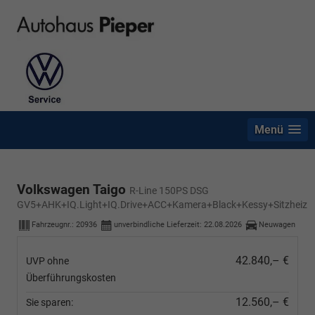
Menü
Volkswagen Taigo
R-Line 150PS DSG
GV5+AHK+IQ.Light+IQ.Drive+ACC+Kamera+Black+Kessy+Sitzheiz
Fahrzeugnr.:
20936
unverbindliche Lieferzeit:
22.08.2026
Neuwagen
42.840,– €
UVP ohne
Überführungskosten
12.560,– €
Sie sparen: