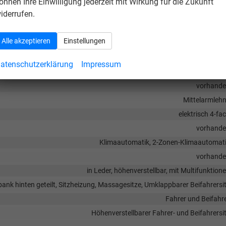
op
(Geschwindigkeitsregelanlage inkl.
önnen Ihre Einwilligung jederzeit mit Wirkung für die Zukunft
iderrufen.
Leder,
Multifunktions-Lederlenkrad mit Schaltwippen
,
hinten, variables Ladebodenkonzept,
Alle akzeptieren
Einstellungen
rolle, Schublade unter dem Beifahrersitz
atenschutzerklärung
Impressum
vorhand
Mittelarmleh
elektrisch 4-fa
vorhand
Klimaautomatik, 2-Zonen-Klimaautomat
vorhand
in Leder, höhenverstellbar, mit Multifunktion
zbank hinten geteilt, Sitzheizung, Massagesitze, Umklappbarer Beifahrersi
Fahrer und Beifahr
Höhenverstellbarer Fahrer- und Beifahrersi