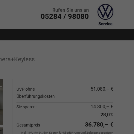
Rufen Sie uns an
05284 / 98080
mera+Keyless
51.080,– €
UVP ohne
Überführungskosten
14.300,– €
Sie sparen:
28,0%
36.780,– €
Gesamtpreis
incl. 19% MwSt., den Kosten für Überführung und Zulassungspapieren