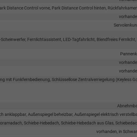
ark Distance Control vorne, Park Distance Control hinten, Rückfahrkame
vorhand
Servolenku
Scheinwerfer, Fernlichtassistent, LED-Tagfahrlicht, Blendfreies Fernlicht,
Pannenk
vorhand
vorhand
lung mit Funkfernbedienung, Schlüssellose Zentralverriegelung (Keyless G
Abnehmba
ch anklappbar, Außenspiegel beheizbar, Außenspiegel elektrisch verstellb
oramadach, Schiebe-Hebedach, Schiebe-Hebedach aus Glas, Schiebeda
vorhanden, in Schwa