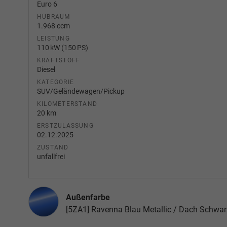
Euro 6
HUBRAUM
1.968 ccm
LEISTUNG
110 kW (150 PS)
KRAFTSTOFF
Diesel
KATEGORIE
SUV/Geländewagen/Pickup
KILOMETERSTAND
20 km
ERSTZULASSUNG
02.12.2025
ZUSTAND
unfallfrei
Außenfarbe
[5ZA1] Ravenna Blau Metallic / Dach Schwar