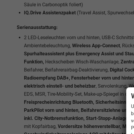
Säule in Carbonoptik foliert)
IQ.Drive Assistenzpaket
(Travel Assist, Spurwechsel
Serienausstattung:
2 LED-Leseleuchten vorn und hinten, USB-C Schnittste
Ambientebeleuchtung,
Wireless App-Connect
, Rück
Spurhalteassistent plus Emergency Assist und Sta
Funktion,
Heckscheiben Wisch-Waschanlage,
Zentr
Beifahrer, Beifahrerairbag-Deaktivierung,
Digital Coc
Radioempfang DAB+, Fensterheber vorn und hinten 
elektrisch einstell- und beheizbar
, Servolenkung, W
EDS, MSR, Tire-Mobility-Set, Make-up-Spiegel in de
Freisprecheinrichtung Bluetooth, Sicherheitsinnen
U
ParkPilot vorn und hinten, Beifahrersitzlehne umkl
b
inkl. City-Notbremsfunktion, Start-Stopp-Anlage
v
mit Kopfairbag,
Vordersitze höhenverstellbar, Mitt
P