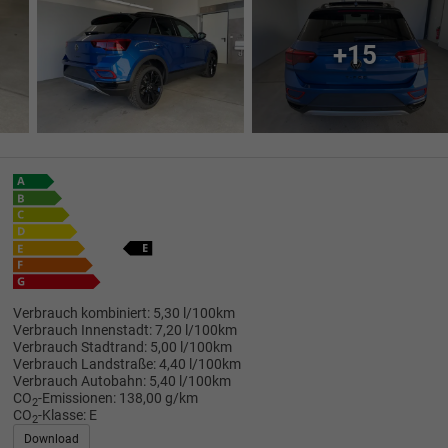
+15
Verbrauch kombiniert:
5,30 l/100km
Verbrauch Innenstadt:
7,20 l/100km
Verbrauch Stadtrand:
5,00 l/100km
Verbrauch Landstraße:
4,40 l/100km
Verbrauch Autobahn:
5,40 l/100km
CO
-Emissionen:
138,00 g/km
2
CO
-Klasse:
E
2
Download