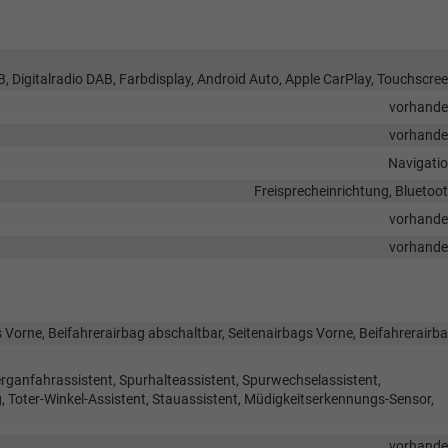
B, Digitalradio DAB, Farbdisplay, Android Auto, Apple CarPlay, Touchscre
vorhand
vorhand
Navigati
Freisprecheinrichtung, Bluetoo
vorhand
vorhand
 Vorne, Beifahrerairbag abschaltbar, Seitenairbags Vorne, Beifahrerairb
rganfahrassistent, Spurhalteassistent, Spurwechselassistent,
Toter-Winkel-Assistent, Stauassistent, Müdigkeitserkennungs-Sensor,
vorhand