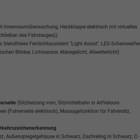
t Innenraumüberwachung, Heckklappe elektrisch mit virtuelles
chließen des Fahrzeuges))
, blendfreies Fernlichtassistent "Light Assist", LED-Scheinwerfer
chen Blinker, Lichtsensor, Abbiegelicht, Allwetterlicht)
rerseite
(Sitzheizung vorn, Sitzmittelbahn in ArtVelours
nen (Fahrerseite elektrisch), Massagefunktion für Fahrersitz,
Verkehrszeichenerkennung
rz, Außenspiegelgehäuse in Schwarz, Dachreling in Schwarz, C-