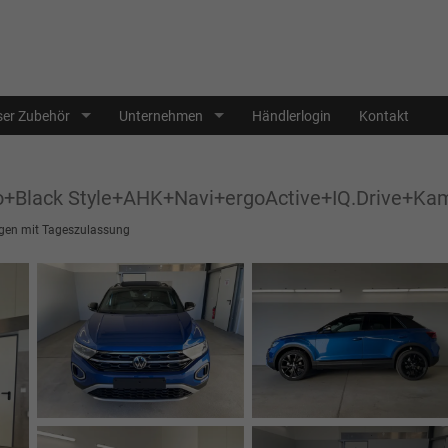
er Zubehör
Unternehmen
Händlerlogin
Kontakt
o+Black Style+AHK+Navi+ergoActive+IQ.Drive+Ka
en mit Tageszulassung