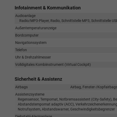
Infotainment & Kommunikation
Audioanlage
Radio/MP3-Player, Radio, Schnittstelle MP3, Schnittstelle US
Außentemperaturanzeige
Bordcomputer
Navigationssystem
Telefon
Uhr & Drehzahlmesser
Volldigitales Kombiinstrument (Virtual Cockpit)
Sicherheit & Assistenz
Airbags
Airbag, Fenster-/Kopfairbags
Assistenzsysteme
Regensensor, Tempomat, Notbremsassistent (City-Safety), Be
Abstandstempomat adaptiv (ACC), Verkehrzeichenerkennung, 
Notrufsystem, Abstandswarner, Geschwindigkeitsbegrenzer
Diebstahl-Alarmanlage