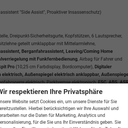
assistent "Side Assist", Proaktiver Insassenschutz)
lle, Dreipunkt-Sicherheitsgurte, Kopfstützen, 6 Lautsprecher,
sitzlehne geteilt umklappbar mit Mittelarmlehne,
uassistent, Berganfahrassistent, Leaving/Coming Home
alverriegelung mit Funkfernbedienung
, Airbag für Fahrer und
kpit Pro
(10,25 cm Farbdisplay, Bordcomputer),
Digitaler
elektrisch, Außenspiegel elektrisch anklappbar, Außenspiege
egfahrsperre elektrisch, Parkbremse elektronisch,
ESC, ABS, AS
n Sonnenblenden,
Lendenwirbelstützen für die Vordersitzlehnen
Wir respektieren Ihre Privatsphäre
spiegel automatisch abblendend, Parklenkassistent inkl.
nsere Website setzt Cookies ein, um unsere Dienste für Sie
appbar, Reifendruckkontrolle
, Isofix,
Regensensor, Front Assist
ereitzustellen. Hierbei berücksichtigen wir Ihre Auswahl und
, Ablenkungserkennung, Müdigkeitserkennung
, Seitenairbag vorn
erarbeiten nur die Daten für Marketing, Analytics und
elarmlehne vorn, Notrufsystem eCall, Adaptive
ersonalisierung, für die Sie uns Ihr Einverständnis geben. Sie