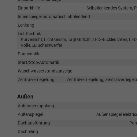
Einparkhilfe
Selbstlenkendes System, P
Innenspiegel automatisch abblendend
Lenkung
Lichttechnik
Kurvenlicht, Lichtsensor, Tagfahrlicht, LED-Rückleuchten, LED-
Voll-LED Scheinwerfer
Pannenhilfe
Start/Stop-Automatik
Waschwasserstandsanzeige
Zentralverriegelung
Zentralverriegelung, Zentralverriege
Außen
Anhängerkupplung
Außenspiegel
Außenspiegel elektris
Dachausführung
Pan
Dachreling