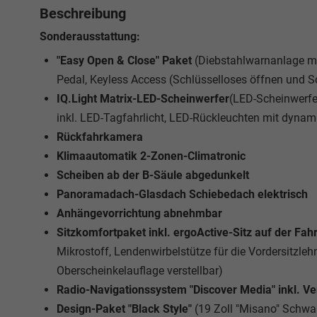
Beschreibung
Sonderausstattung:
"Easy Open & Close" Paket
(Diebstahlwarnanlage mi
Pedal, Keyless Access (Schlüsselloses öffnen und S
IQ.Light Matrix-LED-Scheinwerfer
(LED-Scheinwerfer
inkl. LED-Tagfahrlicht, LED-Rückleuchten mit dynamis
Rückfahrkamera
Klimaautomatik 2-Zonen-Climatronic
Scheiben ab der B-Säule abgedunkelt
Panoramadach-Glasdach Schiebedach elektrisch
Anhängevorrichtung abnehmbar
Sitzkomfortpaket inkl. ergoActive-Sitz auf der Fah
Mikrostoff, Lendenwirbelstütze für die Vordersitzleh
Oberscheinkelauflage verstellbar)
Radio-Navigationssystem "Discover Media" inkl. 
Design-Paket "Black Style"
(19 Zoll "Misano" Schwa