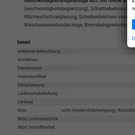
Geschwindigkeitsregelanlage ACC mit follow to st
k
w
Geschwindigkeitsbegrenzung), Schalthebelknauf in 
Wärmeschutzverglasung, Scheibenbremsen vorn und 
Waschwasserstandanzeige, Bremsbelagverschleißkont
D
Innen
Ambiente-Beleuchtung
Armlehnen
Fensterheber
Innenraumfilter
Klimatisierung
Laderaumabdeckung
Lenkrad
Sitze
Isofix (Kindersitzbefestigung), Rücksit
Sitze: Lordosenstütze
Sitze: Verstellbarkeit