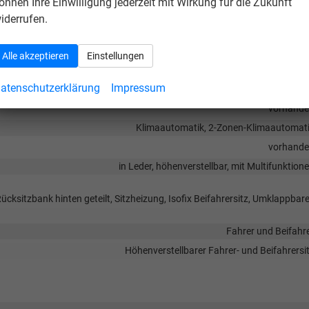
önnen Ihre Einwilligung jederzeit mit Wirkung für die Zukunft
iderrufen.
Mittelarmleh
Alle akzeptieren
Einstellungen
vorhand
atenschutzerklärung
Impressum
elektrisch 4-fa
vorhand
Klimaautomatik, 2-Zonen-Klimaautomat
vorhand
in Leder, höhenverstellbar, mit Multifunktion
Rücksitzbank hinten geteilt, Sitzheizung, Isofix Beifahrersitz, Umklappbare
Fahrer und Beifahr
Höhenverstellbarer Fahrer- und Beifahrersi