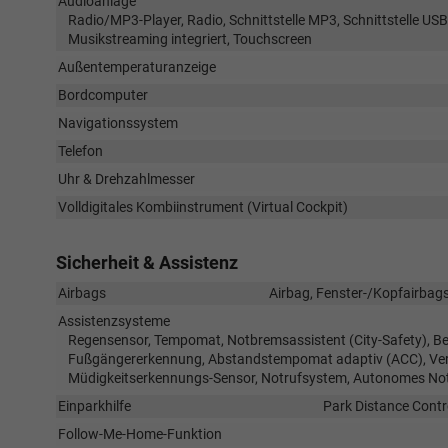
Audioanlage
Radio/MP3-Player, Radio, Schnittstelle MP3, Schnittstelle USB
Musikstreaming integriert, Touchscreen
Außentemperaturanzeige
Bordcomputer
Navigationssystem
Telefon
Uhr & Drehzahlmesser
Volldigitales Kombiinstrument (Virtual Cockpit)
Sicherheit & Assistenz
Airbags
Airbag, Fenster-/Kopfairbags
Assistenzsysteme
Regensensor, Tempomat, Notbremsassistent (City-Safety), Be
Fußgängererkennung, Abstandstempomat adaptiv (ACC), Verke
Müdigkeitserkennungs-Sensor, Notrufsystem, Autonomes No
Einparkhilfe
Park Distance Contr
Follow-Me-Home-Funktion