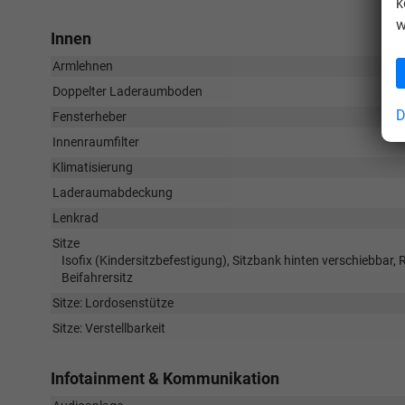
k
w
Innen
Armlehnen
Doppelter Laderaumboden
D
Fensterheber
Innenraumfilter
Klimatisierung
Laderaumabdeckung
Lenkrad
Sitze
Isofix (Kindersitzbefestigung), Sitzbank hinten verschiebbar, 
Beifahrersitz
Sitze: Lordosenstütze
Sitze: Verstellbarkeit
Infotainment & Kommunikation