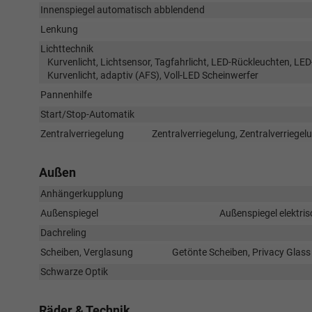
Innenspiegel automatisch abblendend
Lenkung
Lichttechnik
Kurvenlicht, Lichtsensor, Tagfahrlicht, LED-Rückleuchten, LED-
Kurvenlicht, adaptiv (AFS), Voll-LED Scheinwerfer
Pannenhilfe
Start/Stop-Automatik
Zentralverriegelung
Zentralverriegelung, Zentralverriege
Außen
Anhängerkupplung
Außenspiegel
Außenspiegel elektris
Dachreling
Scheiben, Verglasung
Getönte Scheiben, Privacy Glas
Schwarze Optik
Räder & Technik