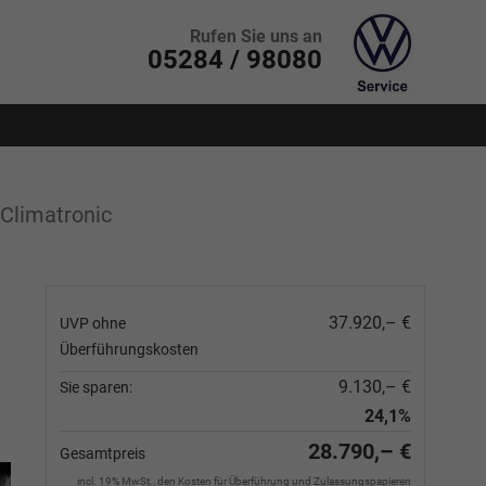
Rufen Sie uns an
05284 / 98080
Climatronic
37.920,– €
UVP ohne
Überführungskosten
9.130,– €
Sie sparen:
24,1%
28.790,– €
Gesamtpreis
incl. 19% MwSt., den Kosten für Überführung und Zulassungspapieren