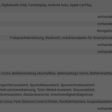
, Digitalradio DAB, Farbdisplay, Android Auto, Apple CarPlay,
vorhand
vorhand
Navigati
Freisprecheinrichtung, Bluetooth, Induktionsladen für Smartphon
vorhand
vorhand
 Vorne, Beifahrerairbag abschaltbar, Seitenairbags Vorne, Beifahrerairb
rganfahrassistent, Spurhalteassistent, Spurwechselassistent,
hrzeichenerkennung, Toter-Winkel-Assistent, Stauassistent,
tbremssystem, Abstandswarner, Geschwindigkeitsbegrenzer
ol vorne, Park Distance Control hinten, Rückfahrkamera, Ausparkassiste
vorhand