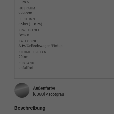
Euro 6
HUBRAUM
999 ccm
LEISTUNG
85 kW (116 PS)
KRAFTSTOFF
Benzin
KATEGORIE
SUV/Geländewagen/Pickup
KILOMETERSTAND
20 km
ZUSTAND
unfallfrei
Außenfarbe
[6U6U] Ascotgrau
Beschreibung