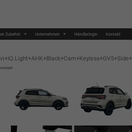
er Zubehör
Unternehmen
Händlerlogin
Kontakt
avi+IQ.Light+AHK+Black+Cam+Keyless+GV5+Side+
euwagen