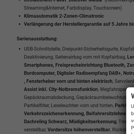
Streaming&Internet, Farbdisplay, Touchscreen)
Klimaautomatik 2-Zonen-Climatronic
Verlängerung der Herstellergarantie auf 5 Jahre b
Serienausstattung:
USB-Schnittstelle, Dreipunkt-Sicherheitsgurte, Kopfst
Deaktivierung, Seitenairbag vorn mit Kopfairbag,
Len
Smartphones, Freisprecheinrichtung Bluetooth, Zent
Bordcomputer, Digitaler Radioempfang DAB+, Notruf
, Fensterheber vorn und hinten elektrisch
, Servole
Assist inkl. City-Notbremsfunktion
, Wegfahrsperre, I
Gepäckraumabdeckung, Gepäckraumbeleuchtung, Mak
Partikelfilter, Leseleuchten vorn und hinten,
ParkPilo
U
b
Verkehrszeichenerkennung, Beifahrersitzlehne umk
v
Dachreling Schwarz, Müdigkeitserkennung
, Tire-Mo
P
verstellbar,
Vordersitze höhenverstellbar
, Rücksitzl