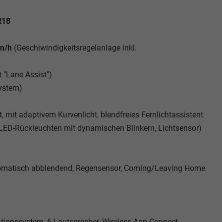
R18
km/h
(Geschiwindigkeitsregelanlage inkl.
 "Lane Assist")
system)
, mit adaptivem Kurvenlicht, blendfreies Fernlichtassistent
, LED-Rückleuchten mit dynamischen Blinkern, Lichtsensor)
utomatisch abblendend, Regensensor, Coming/Leaving Home
tionssystem, 6 Lautsprecher, Wireless App-Connect,