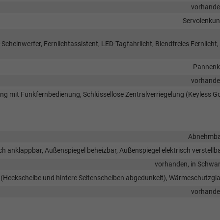
vorhand
Servolenku
Scheinwerfer, Fernlichtassistent, LED-Tagfahrlicht, Blendfreies Fernlicht,
Pannenk
vorhand
lung mit Funkfernbedienung, Schlüssellose Zentralverriegelung (Keyless G
Abnehmba
ch anklappbar, Außenspiegel beheizbar, Außenspiegel elektrisch verstellb
vorhanden, in Schwa
s (Heckscheibe und hintere Seitenscheiben abgedunkelt), Wärmeschutzgl
vorhand