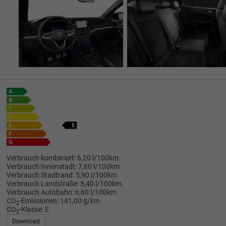
Verbrauch kombiniert:
6,20 l/100km
Verbrauch Innenstadt:
7,60 l/100km
Verbrauch Stadtrand:
5,90 l/100km
Verbrauch Landstraße:
5,40 l/100km
Verbrauch Autobahn:
6,60 l/100km
CO
-Emissionen:
141,00 g/km
2
CO
-Klasse:
E
2
Download