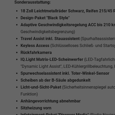
Sonderausstattung:
18 Zoll Leichtmetallräder Schwarz, Reifen 215/45 
Design-Paket "Black Style"
Adaptive Geschwindigkeitsregelung ACC bis 210 
Geschwindigkeitsbegrenzung)
Travel Assist inkl. Stauassistent
(Spurhalteassistent
Keyless Access
(Schlüsselloses Schließ- und Start
Rückfahrkamera
IQ.Light Matrix-LED-Scheinwerfer
(LED-Tagfahrlicht
"Dynamic Light Assist", LED-Kühlergrillbeleuchtung
Spurwechselassistent inkl. Toter-Winkel-Sensor
Scheiben ab der B-Säule abgedunkelt
Licht-und-Sicht-Paket
(Sicherheitsinnenspiegel a
Funktion)
Anhängevorrichtung abnehmbar
Sitzheizung vorn
Infotainment-Paket "Discover Media"
(Radio-Naviga