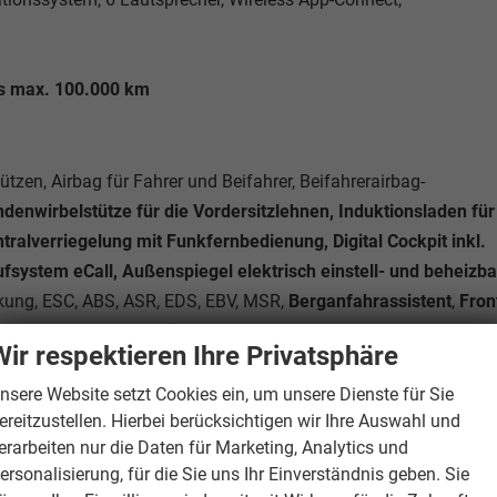
is max. 100.000 km
ützen, Airbag für Fahrer und Beifahrer, Beifahrerairbag-
denwirbelstütze für die Vordersitzlehnen, Induktionsladen für
ralverriegelung mit Funkfernbedienung, Digital Cockpit inkl.
system eCall, Außenspiegel elektrisch einstell- und beheizba
nkung, ESC, ABS, ASR, EDS, EBV, MSR,
Berganfahrassistent
,
Fron
sofix Beifahrersitz,
Reifendruckkontrolle
,
Wir respektieren Ihre Privatsphäre
e-up-Spiegel in den Sonnenblenden, Ablagefächer, OPF -
t vorn und hinten, Fußgängererkennung,
nsere Website setzt Cookies ein, um unsere Dienste für Sie
ereitzustellen. Hierbei berücksichtigen wir Ihre Auswahl und
lappbar, Start-Stopp-Anlage, Mittelarmlehne vorne,
erarbeiten nur die Daten für Marketing, Analytics und
bility-Set,
Außenspiegel elektrisch anklappbar
, Lenksäule
ersonalisierung, für die Sie uns Ihr Einverständnis geben. Sie
ehne geteilt umklappbar,
Multifunktions-Lederlenkrad