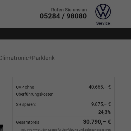
Rufen Sie uns an
05284 / 98080
limatronic+Parklenk
40.665,– €
UVP ohne
Überführungskosten
9.875,– €
Sie sparen:
24,3%
30.790,– €
Gesamtpreis
incl. 19% MwSt., den Kosten für Überführung und Zulassungspapieren