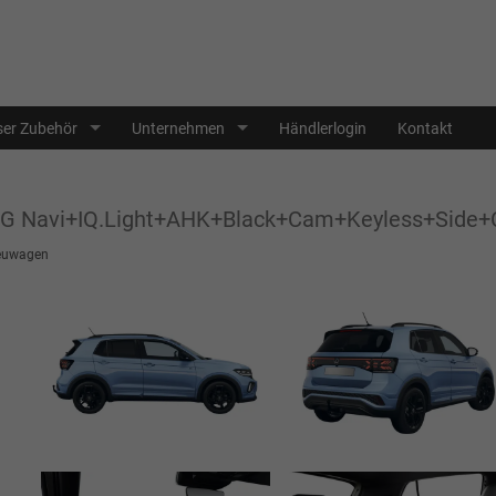
er Zubehör
Unternehmen
Händlerlogin
Kontakt
SG Navi+IQ.Light+AHK+Black+Cam+Keyless+Side+C
euwagen