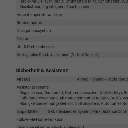
Radio/MP3-Player, Radio, Schnittstelle MP3, Schnittstelle USB
Musikstreaming integriert, Touchscreen
Außentemperaturanzeige
Bordcomputer
Navigationssystem
Telefon
Uhr & Drehzahlmesser
Volldigitales Kombiinstrument (Virtual Cockpit)
Sicherheit & Assistenz
Airbags
Airbag, Fenster-/Kopfairbags
Assistenzsysteme
Regensensor, Tempomat, Notbremsassistent (City-Safety), Be
Fußgängererkennung, Abstandstempomat adaptiv (ACC), Verke
Müdigkeitserkennungs-Sensor, Notrufsystem, Autonomes No
Einparkhilfe
Selbstlenkendes System, Park Distance Contr
Follow-Me-Home-Funktion
Innenspiegel automatisch abblendend