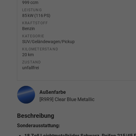
999 ccm
LEISTUNG
85 kW (116 PS)
KRAFTSTOFF
Benzin
KATEGORIE
SUV/Geländewagen/Pickup
KILOMETERSTAND
20 km
ZUSTAND
unfallfrei
Außenfarbe
[R9R9] Clear Blue Metallic
Beschreibung
Sonderausstattung:
18 Zoll Leichtmetallräder Schwarz, Reifen 215/45 