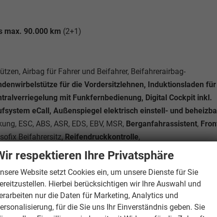
bis max. 90.000 km
(2+1)
ützen, Airbag für Fahrer und Beifahrer, Beifahrerairbag-
denwirbelstütze für die Vordersitzlehnen, Induktionsladen für
ralverriegelung mit Funkfernbedienung, Digital Cockpit inkl.
system eCall, Außenspiegel elektrisch einstell- und beheizba
nkung, ESC, ABS, ASR, EDS, EBV, MSR,
Berganfahrassistent
,
Fron
sofix Beifahrersitz,
Reifendruckkontrolle
,
e-up-Spiegel in den Sonnenblenden, Ablagefächer, OPF -
Wir respektieren Ihre Privatsphäre
t vorn und hinten, Fußgängererkennung,
nsere Website setzt Cookies ein, um unsere Dienste für Sie
lappbar, Start-Stopp-Anlage, Mittelarmlehne vorne,
ereitzustellen. Hierbei berücksichtigen wir Ihre Auswahl und
bility-Set,
Außenspiegel elektrisch anklappbar
, Lenksäule
erarbeiten nur die Daten für Marketing, Analytics und
ehne geteilt umklappbar,
Multifunktions-Lederlenkrad
ersonalisierung, für die Sie uns Ihr Einverständnis geben. Sie