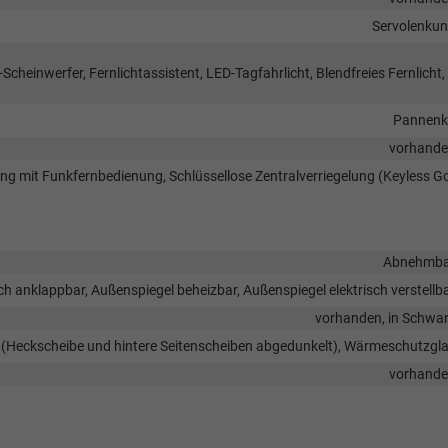
Servolenku
Scheinwerfer, Fernlichtassistent, LED-Tagfahrlicht, Blendfreies Fernlicht,
Pannenk
vorhand
lung mit Funkfernbedienung, Schlüssellose Zentralverriegelung (Keyless G
Abnehmba
ch anklappbar, Außenspiegel beheizbar, Außenspiegel elektrisch verstellb
vorhanden, in Schwa
s (Heckscheibe und hintere Seitenscheiben abgedunkelt), Wärmeschutzgl
vorhand