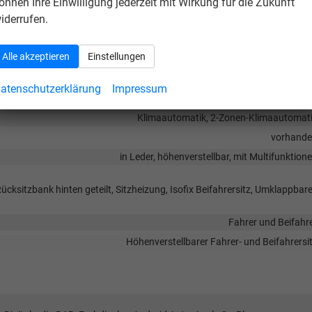
önnen Ihre Einwilligung jederzeit mit Wirkung für die Zukunft
iderrufen.
Mittelarmleh
Alle akzeptieren
Einstellungen
vorhand
elektrisch 4-fa
atenschutzerklärung
Impressum
vorhand
Klimaautomatik, 2-Zonen-Klimaautomat
vorhand
in Leder, höhenverstellbar, mit Multifunktion
Rücksitzbank hinten geteilt, Sitzheizung, Isofix Beifahrersitz, Umklappbare
Fahrer und Beifahr
Höhenverstellbarer Fahrer- und Beifahrersi