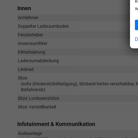
k
Innen
w
Armlehnen
Doppelter Laderaumboden
Fensterheber
D
Innenraumfilter
Klimatisierung
Laderaumabdeckung
Lenkrad
Sitze
Isofix (Kindersitzbefestigung), Sitzbank hinten verschiebbar, 
Beifahrersitz
Sitze: Lordosenstütze
Sitze: Verstellbarkeit
Infotainment & Kommunikation
Audioanlage