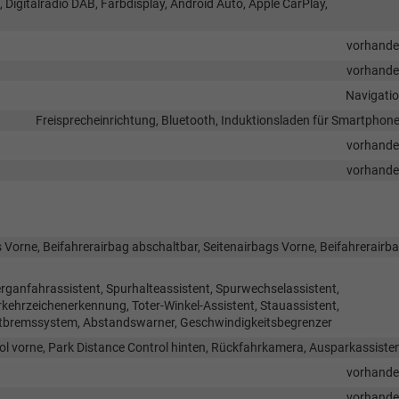
, Digitalradio DAB, Farbdisplay, Android Auto, Apple CarPlay,
vorhand
vorhand
Navigati
Freisprecheinrichtung, Bluetooth, Induktionsladen für Smartphon
vorhand
vorhand
 Vorne, Beifahrerairbag abschaltbar, Seitenairbags Vorne, Beifahrerairb
rganfahrassistent, Spurhalteassistent, Spurwechselassistent,
hrzeichenerkennung, Toter-Winkel-Assistent, Stauassistent,
tbremssystem, Abstandswarner, Geschwindigkeitsbegrenzer
ol vorne, Park Distance Control hinten, Rückfahrkamera, Ausparkassiste
vorhand
vorhand