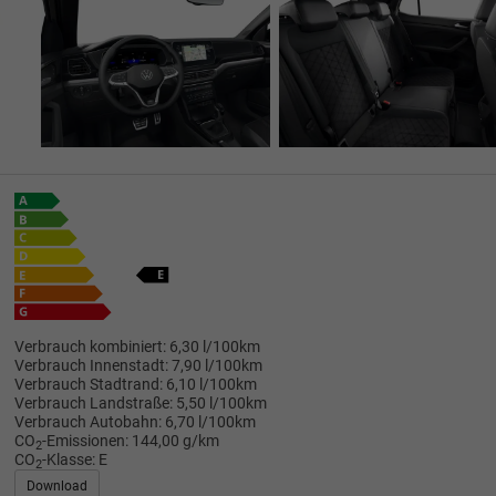
Verbrauch kombiniert:
6,30 l/100km
Verbrauch Innenstadt:
7,90 l/100km
Verbrauch Stadtrand:
6,10 l/100km
Verbrauch Landstraße:
5,50 l/100km
Verbrauch Autobahn:
6,70 l/100km
CO
-Emissionen:
144,00 g/km
2
CO
-Klasse:
E
2
Download