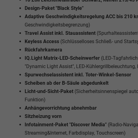
Design-Paket "Black Style"
Adaptive Geschwindigkeitsregelung ACC bis 210 
Geschwindigkeitsbegrenzung)
Travel Assist inkl. Stauassistent
(Spurhalteassistent
Keyless Access
(Schlüsselloses Schließ- und Start
Rückfahrkamera
IQ.Light Matrix-LED-Scheinwerfer
(LED-Tagfahrlicht
"Dynamic Light Assist", LED-Kühlergrillbeleuchtung
Spurwechselassistent inkl. Toter-Winkel-Sensor
Scheiben ab der B-Säule abgedunkelt
Licht-und-Sicht-Paket
(Sicherheitsinnenspiegel a
Funktion)
Anhängevorrichtung abnehmbar
Sitzheizung vorn
Infotainment-Paket "Discover Media"
(Radio-Naviga
Streaming&Internet, Farbdisplay, Touchscreen)