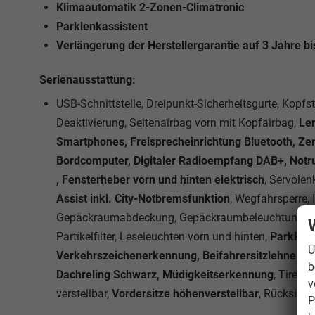
Klimaautomatik 2-Zonen-Climatronic
Parklenkassistent
Verlängerung der Herstellergarantie auf 3 Jahre 
Serienausstattung:
USB-Schnittstelle, Dreipunkt-Sicherheitsgurte, Kopfst
Deaktivierung, Seitenairbag vorn mit Kopfairbag,
Len
Smartphones, Freisprecheinrichtung Bluetooth, Zent
Bordcomputer, Digitaler Radioempfang DAB+, Notruf
, Fensterheber vorn und hinten elektrisch
, Servole
Assist inkl. City-Notbremsfunktion
, Wegfahrsperre, I
Gepäckraumabdeckung, Gepäckraumbeleuchtung, Mak
Partikelfilter, Leseleuchten vorn und hinten,
ParkPilo
U
Verkehrszeichenerkennung, Beifahrersitzlehne umk
b
Dachreling Schwarz, Müdigkeitserkennung
, Tire-Mo
v
verstellbar,
Vordersitze höhenverstellbar
, Rücksitzl
P