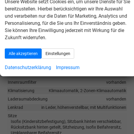
Unsere Website setzt Cookies ein, um unsere Dienste für Sie
Außenspiegel elektrisch anklappbar
, Lenksäule
bereitzustellen. Hierbei berücksichtigen wir Ihre Auswahl
verstellbar,
Vordersitze höhenverstellbar
,
und verarbeiten nur die Daten für Marketing, Analytics und
Rücksitzlehne geteilt umklappbar,
Multifunktions-
Personalisierung, für die Sie uns Ihr Einverständnis geben.
Sie können Ihre Einwilligung jederzeit mit Wirkung für die
Lederlenkrad
Zukunft widerrufen.
Innen
Alle akzeptieren
Einstellungen
Armlehnen
Mittelarmlehne
Doppelter Laderaumboden
vorhanden
Datenschutzerklärung
Impressum
Fensterheber
elektrisch 4-fach
Innenraumfilter
vorhanden
Klimatisierung
Klimaautomatik, 2-Zonen-Klimaautomatik
Laderaumabdeckung
vorhanden
Lenkrad
in Leder, höhenverstellbar, mit Multifunktionen
Sitze
Isofix (Kindersitzbefestigung), Sitzbank hinten verschiebbar,
Rücksitzbank hinten geteilt, Sitzheizung, Isofix Beifahrersitz,
Umklappbarer Beifahrersitz