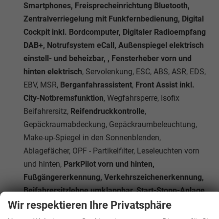
Smartphones, Freisprecheinrichtung Bluetooth,
Zentralverriegelung mit Funkfernbedienung, Digital
Cockpit inkl. Bordcomputer, Digitaler Radioempfang
DAB+, Notrufsystem eCall, Außenspiegel elektrisch
einstell- und beheizbar, , Fensterheber vorn und
hinten elektrisch
, Servolenkung, ESC, ABS, ASR, EDS,
EBV, MSR,
Berganfahrassistent
,
Front Assist inkl.
City-Notbremsfunktion
, Wegfahrsperre, Isofix
Beifahrersitz,
Reifendruckkontrolle
,
Gepäckraumabdeckung, Gepäckraumbeleuchtung,
Make-up-Spiegel in den Sonnenblenden,
Ablagefächer, OPF - Partikelfilter, Leseleuchten vorn
und hinten,
ParkPilot vorn und hinten,
Fußgängererkennung, Verkehrszeichenerkennung,
Beifahrersitzlehne umklappbar, Start-Stopp-Anlage,
Wir respektieren Ihre Privatsphäre
Mittelarmlehne vorne, Dachreling Schwarz,
Müdigkeitserkennung
, Tire-Mobility-Set,