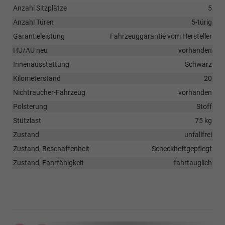
Anzahl Sitzplätze
5
Anzahl Türen
5-türig
Garantieleistung
Fahrzeuggarantie vom Hersteller
HU/AU neu
vorhanden
Innenausstattung
Schwarz
Kilometerstand
20
Nichtraucher-Fahrzeug
vorhanden
Polsterung
Stoff
Stützlast
75 kg
Zustand
unfallfrei
Zustand, Beschaffenheit
Scheckheftgepflegt
Zustand, Fahrfähigkeit
fahrtauglich