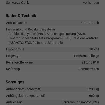
Schwarze Optik
vorhanden
Räder & Technik
Antriebsachse
Frontantrieb
Fahrwerk- und Regelungssysteme
Antiblockiersystem (ABS), Antischlupfregelung (ASR),
Elektronisches Stabilitäts-Programm (ESP), Traktionskontrolle
(ASR/CTS/ETS), Reifendruckkontrolle
Felgengröße
18 Zoll
Felgentyp
Leichtmetallfelge
Reifengröße vorne
215/45 R18
Reifentyp
Sommerreifen
Sonstiges
Anhängelast (gebremst)
1200 kg
Anhängelast (ungebremst)
660 kg
Antriebsart
Verbrennungsmotor (ICE)