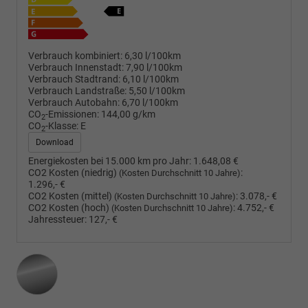
Verbrauch kombiniert:
6,30 l/100km
Verbrauch Innenstadt:
7,90 l/100km
Verbrauch Stadtrand:
6,10 l/100km
Verbrauch Landstraße:
5,50 l/100km
Verbrauch Autobahn:
6,70 l/100km
CO
-Emissionen:
144,00 g/km
2
CO
-Klasse:
E
2
Download
Energiekosten bei 15.000 km pro Jahr:
1.648,08 €
CO2 Kosten (niedrig)
:
(Kosten Durchschnitt 10 Jahre)
1.296,- €
CO2 Kosten (mittel)
:
3.078,- €
(Kosten Durchschnitt 10 Jahre)
CO2 Kosten (hoch)
:
4.752,- €
(Kosten Durchschnitt 10 Jahre)
Jahressteuer:
127,- €