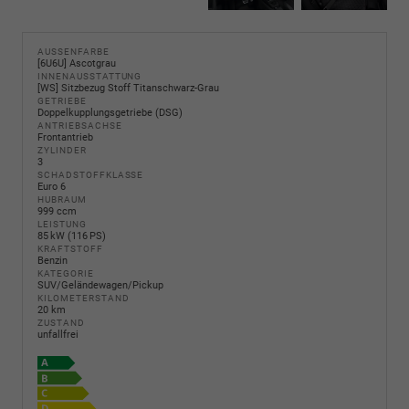
AUSSENFARBE
[6U6U] Ascotgrau
INNENAUSSTATTUNG
[WS] Sitzbezug Stoff Titanschwarz-Grau
GETRIEBE
Doppelkupplungsgetriebe (DSG)
ANTRIEBSACHSE
Frontantrieb
ZYLINDER
3
SCHADSTOFFKLASSE
Euro 6
HUBRAUM
999 ccm
LEISTUNG
85 kW (116 PS)
KRAFTSTOFF
Benzin
KATEGORIE
SUV/Geländewagen/Pickup
KILOMETERSTAND
20 km
ZUSTAND
unfallfrei