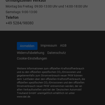
Öffnungszeiten Verkauf
Montag bis Freitag 09:00-13:00 Uhr und 14:00-18:00 Uhr
Samstags: 9:00-13:00
Telefon
+49 5284/98080
Impressum
AGB
Anmelden
Widerrufsbelehung
Datenschutz
Cookie-Einstellungen
Weitere Informationen zum offiziellen Kraftstoffverbrauch
und zu den offiziellen spezifischen CO
-Emissionen und
2
gegebenenfalls zum Stromverbrauch neuer PKW können
dem 'Leitfaden über den offiziellen Kraftstoffverbrauch, die
offiziellen spezifischen CO
-Emissionen und den offiziellen
2
Stromverbrauch neuer PKW' entnommen werden, der an
allen Verkaufsstellen und bei der 'Deutschen Automobil
Treuhand GmbH' unentgeltlich erhältlich ist unter
www.dat.de.