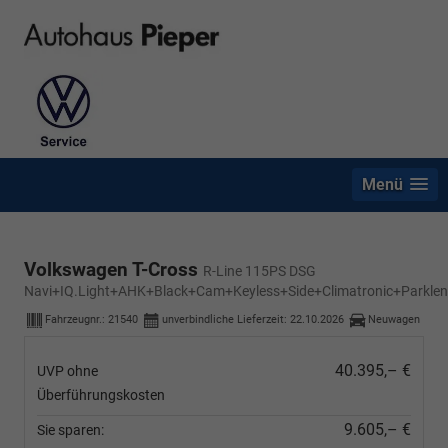
Menü
Volkswagen T-Cross
R-Line 115PS DSG
Navi+IQ.Light+AHK+Black+Cam+Keyless+Side+Climatronic+Parklen
Fahrzeugnr.:
21540
unverbindliche Lieferzeit:
22.10.2026
Neuwagen
40.395,– €
UVP ohne
Überführungskosten
9.605,– €
Sie sparen: