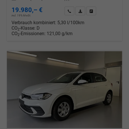
19.980,– €
Wir rufen Sie an
PDF-Datei, Fahrzeugexposé d
Drucken, parken oder v
incl. 19% MwSt.
Verbrauch kombiniert:
5,30 l/100km
CO
-Klasse:
D
2
CO
-Emissionen:
121,00 g/km
2