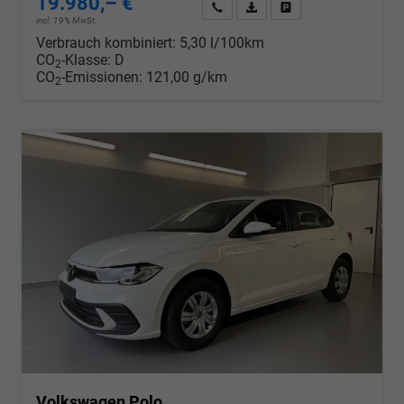
19.980,– €
Wir rufen Sie an
PDF-Datei, Fahrzeugexposé d
Drucken, parken oder v
incl. 19% MwSt.
Verbrauch kombiniert:
5,30 l/100km
CO
-Klasse:
D
2
CO
-Emissionen:
121,00 g/km
2
Volkswagen Polo