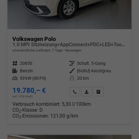
Volkswagen Polo
1.0 MPI Sitzheizung+AppConnect+PDC+LED+Touch+Lichtsensor+MultiLenkrad
unverbindliche Lieferzeit:
7 Tage
Neuwagen
Fahrzeugnr.
20850
Getriebe
Schalt. 5-Gang
Kraftstoff
Benzin
Außenfarbe
[6U6U] Ascotgrau
Leistung
59 kW (80 PS)
Kilometerstand
20 km
19.780,– €
Wir rufen Sie an
PDF-Datei, Fahrzeugexposé d
Drucken, parken oder v
incl. 19% MwSt.
Verbrauch kombiniert:
5,30 l/100km
CO
-Klasse:
D
2
CO
-Emissionen:
121,00 g/km
2