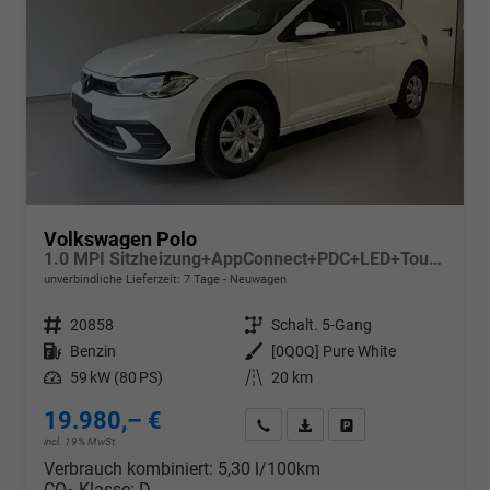
Volkswagen Polo
1.0 MPI Sitzheizung+AppConnect+PDC+LED+Touch+Lichtsensor+MultiLenkrad
unverbindliche Lieferzeit:
7 Tage
Neuwagen
Fahrzeugnr.
20858
Getriebe
Schalt. 5-Gang
Kraftstoff
Benzin
Außenfarbe
[0Q0Q] Pure White
Leistung
59 kW (80 PS)
Kilometerstand
20 km
19.980,– €
Wir rufen Sie an
PDF-Datei, Fahrzeugexposé d
Drucken, parken oder v
incl. 19% MwSt.
Verbrauch kombiniert:
5,30 l/100km
CO
-Klasse:
D