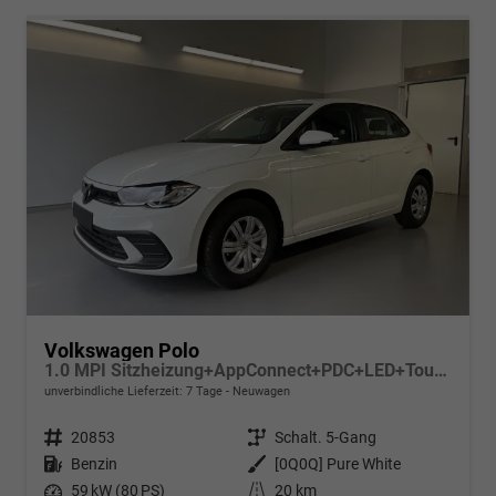
Volkswagen Polo
1.0 MPI Sitzheizung+AppConnect+PDC+LED+Touch+Lichtsensor+MultiLenkrad
unverbindliche Lieferzeit:
7 Tage
Neuwagen
Fahrzeugnr.
20853
Getriebe
Schalt. 5-Gang
Kraftstoff
Benzin
Außenfarbe
[0Q0Q] Pure White
Leistung
59 kW (80 PS)
Kilometerstand
20 km