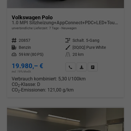
Volkswagen Polo
1.0 MPI Sitzheizung+AppConnect+PDC+LED+Touch+Lichtsensor+MultiLenkrad
unverbindliche Lieferzeit:
7 Tage
Neuwagen
Fahrzeugnr.
20857
Getriebe
Schalt. 5-Gang
Kraftstoff
Benzin
Außenfarbe
[0Q0Q] Pure White
Leistung
59 kW (80 PS)
Kilometerstand
20 km
19.980,– €
Wir rufen Sie an
PDF-Datei, Fahrzeugexposé d
Drucken, parken oder v
incl. 19% MwSt.
Verbrauch kombiniert:
5,30 l/100km
CO
-Klasse:
D
2
CO
-Emissionen:
121,00 g/km
2