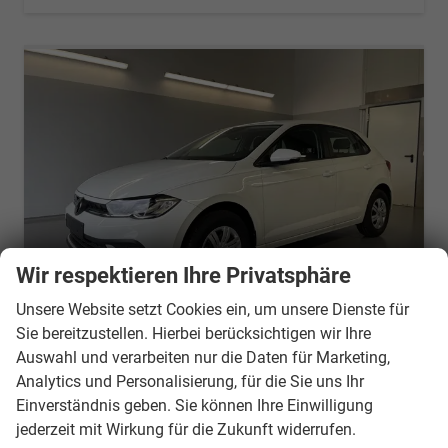
Wir respektieren Ihre Privatsphäre
Unsere Website setzt Cookies ein, um unsere Dienste für
Sie bereitzustellen. Hierbei berücksichtigen wir Ihre
Volkswagen Polo
Auswahl und verarbeiten nur die Daten für Marketing,
1.0 MPI Sitzheizung+AppConnect+PDC+LED+Touch+Lichtsensor+MultiLenkrad
Analytics und Personalisierung, für die Sie uns Ihr
unverbindliche Lieferzeit:
7 Tage
Neuwagen
Einverständnis geben. Sie können Ihre Einwilligung
Fahrzeugnr.
20856
Getriebe
Schalt. 5-Gang
jederzeit mit Wirkung für die Zukunft widerrufen.