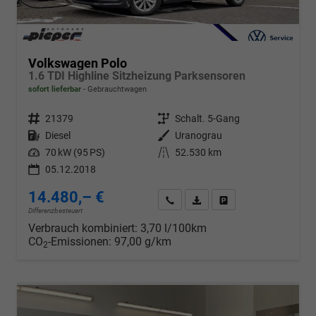
Volkswagen Polo
1.6 TDI Highline Sitzheizung Parksensoren
sofort lieferbar
Gebrauchtwagen
Fahrzeugnr.
21379
Getriebe
Schalt. 5-Gang
Kraftstoff
Diesel
Außenfarbe
Uranograu
Leistung
70 kW (95 PS)
Kilometerstand
52.530 km
05.12.2018
14.480,– €
Wir rufen Sie an
PDF-Datei, Fahrzeugexposé d
Drucken, parken oder v
Differenzbesteuert
Verbrauch kombiniert:
3,70 l/100km
CO
-Emissionen:
97,00 g/km
2