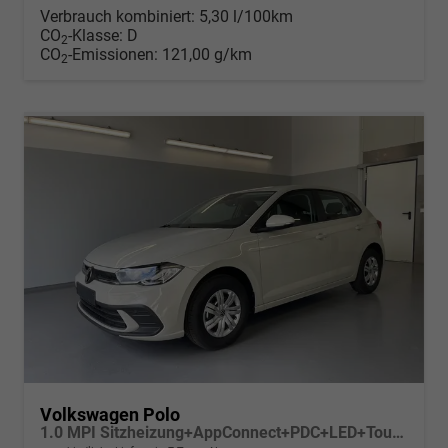
Verbrauch kombiniert:
5,30 l/100km
CO
-Klasse:
D
2
CO
-Emissionen:
121,00 g/km
2
Volkswagen Polo
1.0 MPI Sitzheizung+AppConnect+PDC+LED+Touch+Lichtsensor+MultiLenkrad