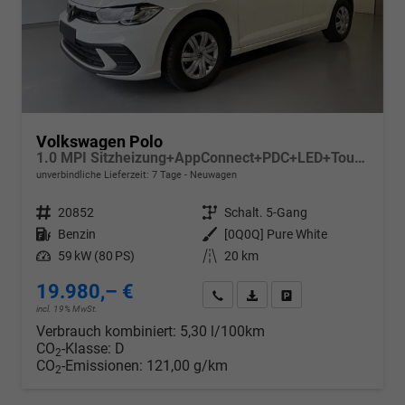
Volkswagen Polo
1.0 MPI Sitzheizung+AppConnect+PDC+LED+Touch+Lichtsensor+MultiLenkrad
unverbindliche Lieferzeit:
7 Tage
Neuwagen
Fahrzeugnr.
20852
Getriebe
Schalt. 5-Gang
Kraftstoff
Benzin
Außenfarbe
[0Q0Q] Pure White
Leistung
59 kW (80 PS)
Kilometerstand
20 km
19.980,– €
Wir rufen Sie an
PDF-Datei, Fahrzeugexposé d
Drucken, parken oder v
incl. 19% MwSt.
Verbrauch kombiniert:
5,30 l/100km
CO
-Klasse:
D
2
CO
-Emissionen:
121,00 g/km
2