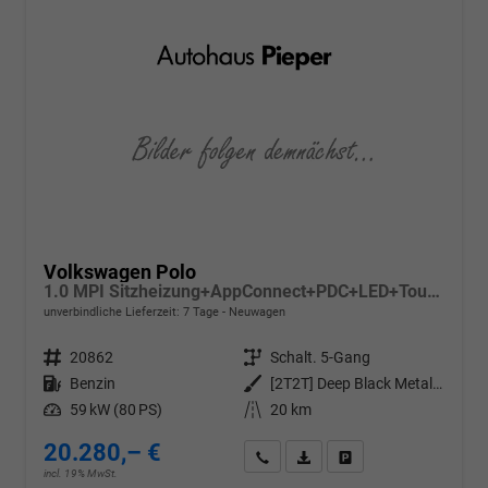
Volkswagen Polo
1.0 MPI Sitzheizung+AppConnect+PDC+LED+Touch+Lichtsensor+MultiLenkrad
unverbindliche Lieferzeit:
7 Tage
Neuwagen
Fahrzeugnr.
20862
Getriebe
Schalt. 5-Gang
Kraftstoff
Benzin
Außenfarbe
[2T2T] Deep Black Metallic
Leistung
59 kW (80 PS)
Kilometerstand
20 km
20.280,– €
Wir rufen Sie an
PDF-Datei, Fahrzeugexposé d
Drucken, parken oder v
incl. 19% MwSt.