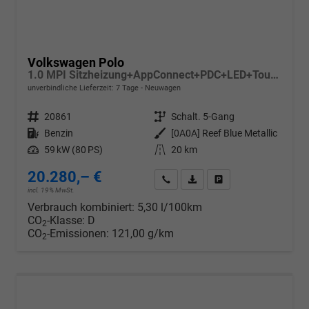
Volkswagen Polo
1.0 MPI Sitzheizung+AppConnect+PDC+LED+Touch+Lichtsensor+MultiLenkrad
unverbindliche Lieferzeit:
7 Tage
Neuwagen
Fahrzeugnr.
20861
Getriebe
Schalt. 5-Gang
Kraftstoff
Benzin
Außenfarbe
[0A0A] Reef Blue Metallic
Leistung
59 kW (80 PS)
Kilometerstand
20 km
20.280,– €
Wir rufen Sie an
PDF-Datei, Fahrzeugexposé d
Drucken, parken oder v
incl. 19% MwSt.
Verbrauch kombiniert:
5,30 l/100km
CO
-Klasse:
D
2
CO
-Emissionen:
121,00 g/km
2