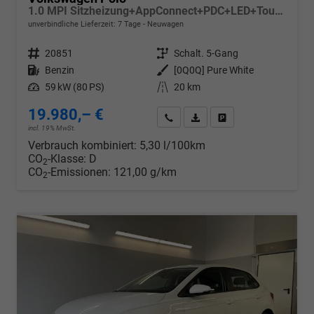
1.0 MPI Sitzheizung+AppConnect+PDC+LED+Touch+Lichtsensor+MultiLenkrad
unverbindliche Lieferzeit:
7 Tage
Neuwagen
Fahrzeugnr.
20851
Getriebe
Schalt. 5-Gang
Kraftstoff
Benzin
Außenfarbe
[0Q0Q] Pure White
Leistung
59 kW (80 PS)
Kilometerstand
20 km
19.980,– €
Wir rufen Sie an
PDF-Datei, Fahrzeugexposé d
Drucken, parken oder v
incl. 19% MwSt.
Verbrauch kombiniert:
5,30 l/100km
CO
-Klasse:
D
2
CO
-Emissionen:
121,00 g/km
2