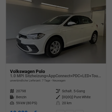
Volkswagen Polo
1.0 MPI Sitzheizung+AppConnect+PDC+LED+Touch+Lichtsensor+MultiLenkrad
unverbindliche Lieferzeit:
7 Tage
Neuwagen
Fahrzeugnr.
20798
Getriebe
Schalt. 5-Gang
Kraftstoff
Benzin
Außenfarbe
[0Q0Q] Pure White
Leistung
59 kW (80 PS)
Kilometerstand
20 km