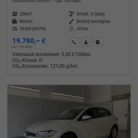
unverbindliche Lieferzeit:
7 Tage
Neuwagen
Fahrzeugnr.
20847
Getriebe
Schalt. 5-Gang
Kraftstoff
Benzin
Außenfarbe
[6U6U] Ascotgrau
Leistung
59 kW (80 PS)
Kilometerstand
20 km
19.780,– €
Wir rufen Sie an
PDF-Datei, Fahrzeugexposé d
Drucken, parken oder v
incl. 19% MwSt.
Verbrauch kombiniert:
5,30 l/100km
CO
-Klasse:
D
2
CO
-Emissionen:
121,00 g/km
2