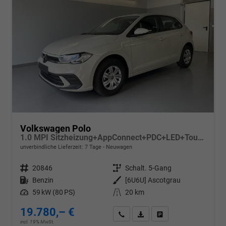
Volkswagen Polo
1.0 MPI Sitzheizung+AppConnect+PDC+LED+Touch+Lichtsensor+MultiLenkrad
unverbindliche Lieferzeit:
7 Tage
Neuwagen
Fahrzeugnr.
20846
Getriebe
Schalt. 5-Gang
Kraftstoff
Benzin
Außenfarbe
[6U6U] Ascotgrau
Leistung
59 kW (80 PS)
Kilometerstand
20 km
19.780,– €
Wir rufen Sie an
PDF-Datei, Fahrzeugexposé d
Drucken, parken oder v
incl. 19% MwSt.