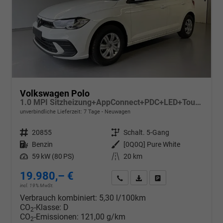
Volkswagen Polo
1.0 MPI Sitzheizung+AppConnect+PDC+LED+Touch+Lichtsensor+MultiLenkrad
unverbindliche Lieferzeit:
7 Tage
Neuwagen
Fahrzeugnr.
20855
Getriebe
Schalt. 5-Gang
Kraftstoff
Benzin
Außenfarbe
[0Q0Q] Pure White
Leistung
59 kW (80 PS)
Kilometerstand
20 km
19.980,– €
Wir rufen Sie an
PDF-Datei, Fahrzeugexposé d
Drucken, parken oder v
incl. 19% MwSt.
Verbrauch kombiniert:
5,30 l/100km
CO
-Klasse:
D
2
CO
-Emissionen:
121,00 g/km
2