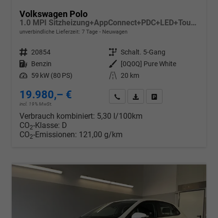
Volkswagen Polo
1.0 MPI Sitzheizung+AppConnect+PDC+LED+Touch+Lichtsensor+MultiLenkrad
unverbindliche Lieferzeit:
7 Tage
Neuwagen
Fahrzeugnr.
20854
Getriebe
Schalt. 5-Gang
Kraftstoff
Benzin
Außenfarbe
[0Q0Q] Pure White
Leistung
59 kW (80 PS)
Kilometerstand
20 km
19.980,– €
Wir rufen Sie an
PDF-Datei, Fahrzeugexposé d
Drucken, parken oder v
incl. 19% MwSt.
Verbrauch kombiniert:
5,30 l/100km
CO
-Klasse:
D
2
CO
-Emissionen:
121,00 g/km
2