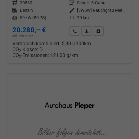
Fahrzeugnr.
20860
Getriebe
Schalt. 5-Gang
Kraftstoff
Benzin
Außenfarbe
[5W5W] Rauchgrau Metallic
Leistung
59 kW (80 PS)
Kilometerstand
20 km
20.280,– €
Wir rufen Sie an
PDF-Datei, Fahrzeugexposé d
Drucken, parken oder v
incl. 19% MwSt.
Verbrauch kombiniert:
5,30 l/100km
CO
-Klasse:
D
2
CO
-Emissionen:
121,00 g/km
2