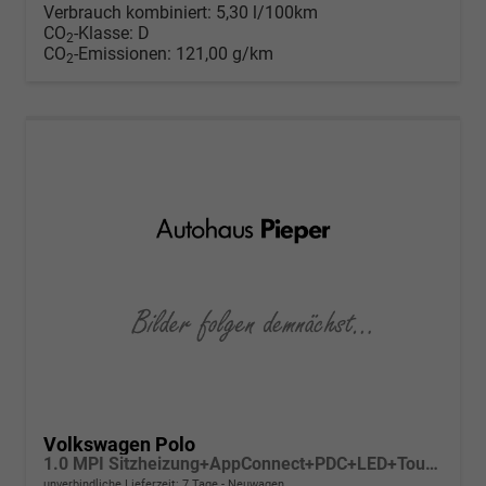
Verbrauch kombiniert:
5,30 l/100km
CO
-Klasse:
D
2
CO
-Emissionen:
121,00 g/km
2
Volkswagen Polo
1.0 MPI Sitzheizung+AppConnect+PDC+LED+Touch+Lichtsensor+MultiLenkrad
unverbindliche Lieferzeit:
7 Tage
Neuwagen