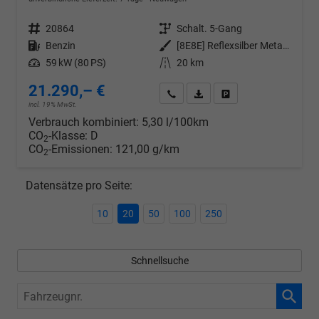
Fahrzeugnr.
20864
Getriebe
Schalt. 5-Gang
Kraftstoff
Benzin
Außenfarbe
[8E8E] Reflexsilber Metallic
Leistung
59 kW (80 PS)
Kilometerstand
20 km
21.290,– €
Wir rufen Sie an
PDF-Datei, Fahrzeugexposé d
Drucken, parken oder v
incl. 19% MwSt.
Verbrauch kombiniert:
5,30 l/100km
CO
-Klasse:
D
2
CO
-Emissionen:
121,00 g/km
2
Datensätze pro Seite:
10
20
50
100
250
Schnellsuche
Fahrzeugnr.