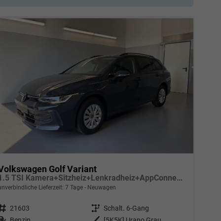
Volkswagen Golf Variant
1.5 TSI Kamera+Sitzheiz+Lenkradheiz+AppConnect+SideAssist+Climatronic
unverbindliche Lieferzeit:
7 Tage
Neuwagen
Fahrzeugnr.
21603
Getriebe
Schalt. 6-Gang
Kraftstoff
Benzin
Außenfarbe
[5K5K] Urano Grau