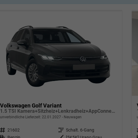
Volkswagen Golf Variant
1.5 TSI Kamera+Sitzheiz+Lenkradheiz+AppConnect+SideAssist+Climatronic
unverbindliche Lieferzeit:
22.01.2027
Neuwagen
Fahrzeugnr.
21602
Getriebe
Schalt. 6-Gang
Kraftstoff
Benzin
Außenfarbe
[5K5K] Urano Grau