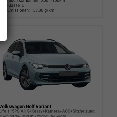
Verbrauch kombiniert:
6,00 l/100km
CO
-Klasse:
E
2
CO
-Emissionen:
137,00 g/km
2
Volkswagen Golf Variant
Life 115PS AHK+Kessy+Kamera+ACC+Sitzheizung+App-Connect+Alu17+Alarm
unverbindliche Lieferzeit:
7 Wochen
Neuwagen