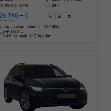
Leistung
85 kW (116 PS)
Kilometerstand
20 km
26.790,– €
chen
Wir rufen Sie an
PDF-Datei, Fahrzeugexposé drucken
Drucken, parken oder vergleic
incl. 19% MwSt.
Verbrauch kombiniert:
6,00 l/100km
CO
-Klasse:
E
2
CO
-Emissionen:
137,00 g/km
2