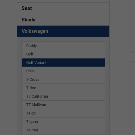
Seat
Skoda
Volkswagen
Caddy
Golf
Golf Variant
Polo
T-Cross
T-Roc
T7 California
T7 Multivan
Taigo
Tiguan
Touran