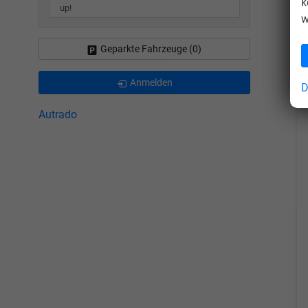
k
up!
w
Geparkte Fahrzeuge (
0
)
Anmelden
D
Autrado