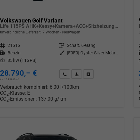
Volkswagen Golf Variant
Life 115PS AHK+Kessy+Kamera+ACC+Sitzheizung+App-Connect+Alu17+Alarm
unverbindliche Lieferzeit:
7 Wochen
Neuwagen
Fahrzeugnr.
21516
Getriebe
Schalt. 6-Gang
Kraftstoff
Benzin
Außenfarbe
[F0F0] Oyster Silver Metallic
Leistung
85 kW (116 PS)
28.790,– €
Wir rufen Sie an
PDF-Datei, Fahrzeugexposé drucken
Drucken, parken oder verglei
incl. 19% MwSt.
Verbrauch kombiniert:
6,00 l/100km
CO
-Klasse:
E
2
CO
-Emissionen:
137,00 g/km
2