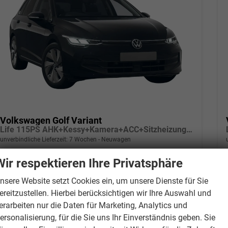
Volkswagen Golf Variant
Life 115PS AHK+Kessy+Kamera+ACC+Sitzheizung+App-Connect+Alu17+Alarm
unverbindliche Lieferzeit:
7 Wochen
Neuwagen
Wir respektieren Ihre Privatsphäre
Fahrzeugnr.
21518
Getriebe
Schalt. 6-Gang
Kraftstoff
Benzin
Außenfarbe
[0E0E] Grenadillschwarz Metallic
nsere Website setzt Cookies ein, um unsere Dienste für Sie
Leistung
85 kW (116 PS)
ereitzustellen. Hierbei berücksichtigen wir Ihre Auswahl und
28.790,– €
erarbeiten nur die Daten für Marketing, Analytics und
Wir rufen Sie an
PDF-Datei, Fahrzeugexposé drucken
Drucken, parken oder verglei
ersonalisierung, für die Sie uns Ihr Einverständnis geben. Sie
incl. 19% MwSt.