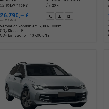
Leistung
85 kW (116 PS)
Kilometerstand
20 km
26.790,– €
Wir rufen Sie an
PDF-Datei, Fahrzeugexposé drucken
Drucken, parken oder verglei
incl. 19% MwSt.
Verbrauch kombiniert:
6,00 l/100km
CO
-Klasse:
E
2
CO
-Emissionen:
137,00 g/km
2