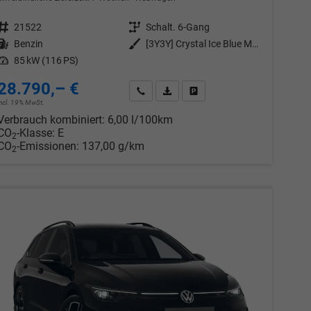
Fahrzeugnr.
21522
Getriebe
Schalt. 6-Gang
Kraftstoff
Benzin
Außenfarbe
[3Y3Y] Crystal Ice Blue Metallic
Leistung
85 kW (116 PS)
28.790,– €
chen
Wir rufen Sie an
PDF-Datei, Fahrzeugexposé drucken
Drucken, parken oder vergleic
incl. 19% MwSt.
Verbrauch kombiniert:
6,00 l/100km
CO
-Klasse:
E
2
CO
-Emissionen:
137,00 g/km
2