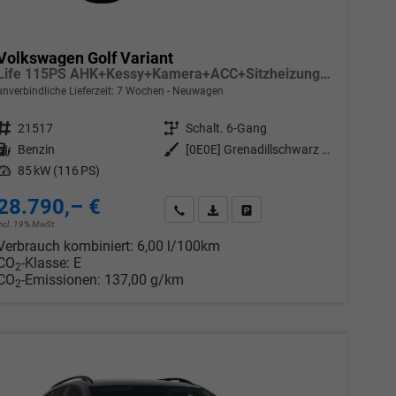
Volkswagen Golf Variant
Life 115PS AHK+Kessy+Kamera+ACC+Sitzheizung+App-Connect+Alu17+Alarm
unverbindliche Lieferzeit:
7 Wochen
Neuwagen
Fahrzeugnr.
21517
Getriebe
Schalt. 6-Gang
Kraftstoff
Benzin
Außenfarbe
[0E0E] Grenadillschwarz Metallic
Leistung
85 kW (116 PS)
28.790,– €
chen
Wir rufen Sie an
PDF-Datei, Fahrzeugexposé drucken
Drucken, parken oder vergleic
incl. 19% MwSt.
Verbrauch kombiniert:
6,00 l/100km
CO
-Klasse:
E
2
CO
-Emissionen:
137,00 g/km
2