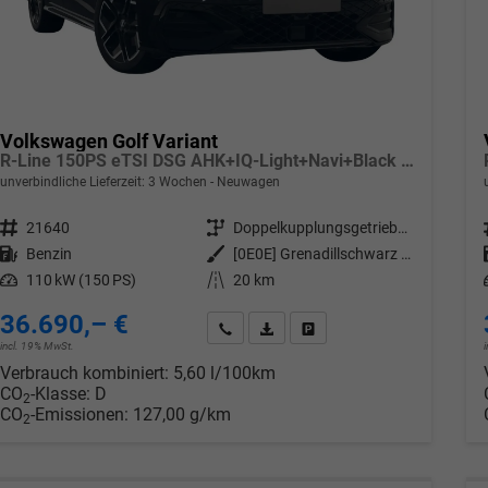
Volkswagen Golf Variant
R-Line 150PS eTSI DSG AHK+IQ-Light+Navi+Black Style+360°+Alu18+Kessy+Winter
unverbindliche Lieferzeit:
3 Wochen
Neuwagen
Fahrzeugnr.
21640
Getriebe
Doppelkupplungsgetriebe (DSG)
Kraftstoff
Benzin
Außenfarbe
[0E0E] Grenadillschwarz Metallic
Leistung
110 kW (150 PS)
Kilometerstand
20 km
36.690,– €
Wir rufen Sie an
PDF-Datei, Fahrzeugexposé drucken
Drucken, parken oder verglei
incl. 19% MwSt.
Verbrauch kombiniert:
5,60 l/100km
CO
-Klasse:
D
2
CO
-Emissionen:
127,00 g/km
2