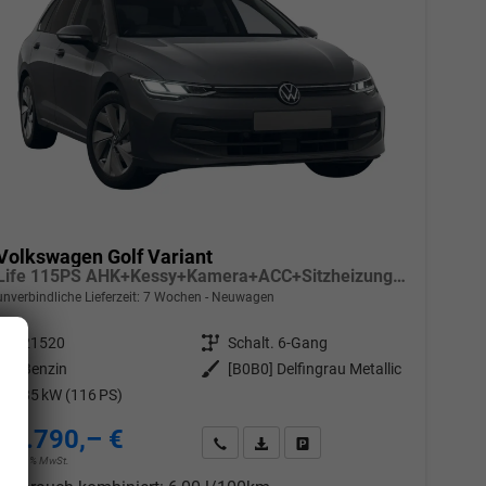
Volkswagen Golf Variant
Life 115PS AHK+Kessy+Kamera+ACC+Sitzheizung+App-Connect+Alu17+Alarm
unverbindliche Lieferzeit:
7 Wochen
Neuwagen
Fahrzeugnr.
21520
Getriebe
Schalt. 6-Gang
Kraftstoff
Benzin
Außenfarbe
[B0B0] Delfingrau Metallic
Leistung
85 kW (116 PS)
28.790,– €
chen
Wir rufen Sie an
PDF-Datei, Fahrzeugexposé drucken
Drucken, parken oder vergleic
incl. 19% MwSt.