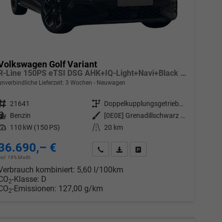
Volkswagen Golf Variant
R-Line 150PS eTSI DSG AHK+IQ-Light+Navi+Black Style+360°+Alu18+Kessy+Winter
unverbindliche Lieferzeit:
3 Wochen
Neuwagen
Fahrzeugnr.
21641
Getriebe
Doppelkupplungsgetriebe (DSG)
Kraftstoff
Benzin
Außenfarbe
[0E0E] Grenadillschwarz Metallic
Leistung
110 kW (150 PS)
Kilometerstand
20 km
36.690,– €
chen
Wir rufen Sie an
PDF-Datei, Fahrzeugexposé drucken
Drucken, parken oder vergleic
incl. 19% MwSt.
Verbrauch kombiniert:
5,60 l/100km
CO
-Klasse:
D
2
CO
-Emissionen:
127,00 g/km
2