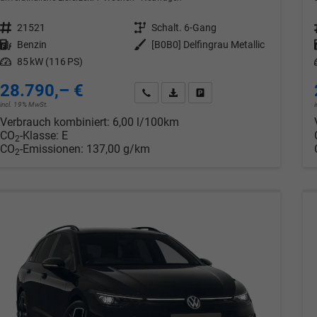
Fahrzeugnr.
21521
Getriebe
Schalt. 6-Gang
Kraftstoff
Benzin
Außenfarbe
[B0B0] Delfingrau Metallic
Leistung
85 kW (116 PS)
28.790,– €
Wir rufen Sie an
PDF-Datei, Fahrzeugexposé drucken
Drucken, parken oder verglei
incl. 19% MwSt.
Verbrauch kombiniert:
6,00 l/100km
CO
-Klasse:
E
2
CO
-Emissionen:
137,00 g/km
2