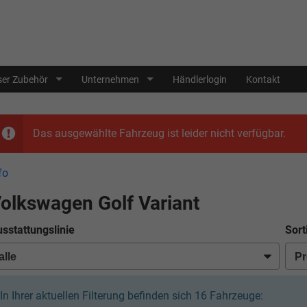
er Zubehör
Unternehmen
Händlerlogin
Kontakt
Das ausgewählte Fahrzeug ist leider nicht verfügbar.
fo
olkswagen Golf Variant
sstattungslinie
Sort
In Ihrer aktuellen Filterung befinden sich
16
Fahrzeuge: