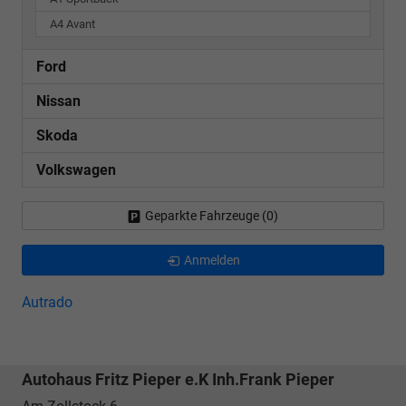
A4 Avant
Ford
Nissan
Skoda
Volkswagen
Geparkte Fahrzeuge (
0
)
Anmelden
Autrado
Autohaus Fritz Pieper e.K Inh.Frank Pieper