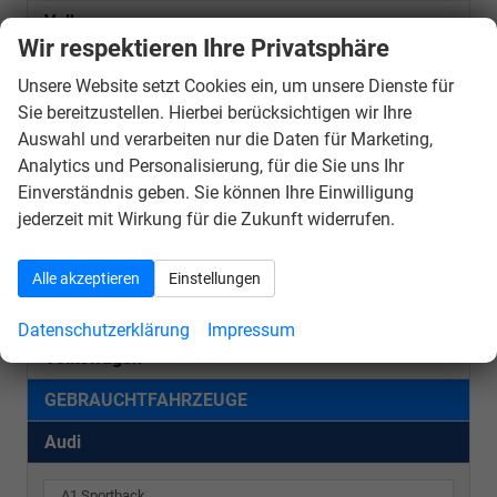
Volkswagen
Wir respektieren Ihre Privatsphäre
VORLAUFFAHRZEUGE
Unsere Website setzt Cookies ein, um unsere Dienste für
Audi
Sie bereitzustellen. Hierbei berücksichtigen wir Ihre
Auswahl und verarbeiten nur die Daten für Marketing,
A3 Sportback
Analytics und Personalisierung, für die Sie uns Ihr
Einverständnis geben. Sie können Ihre Einwilligung
Q3
jederzeit mit Wirkung für die Zukunft widerrufen.
Q8
Seat
Alle akzeptieren
Einstellungen
Skoda
Datenschutzerklärung
Impressum
Volkswagen
GEBRAUCHTFAHRZEUGE
Audi
A1 Sportback