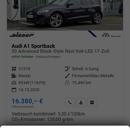
Audi A1 Sportback
30 Advanced Black-Style Navi Voll-LED 17-Zoll
sofort lieferbar
Gebrauchtwagen
Fahrzeugnr.
21378
Getriebe
Schalt. 6-Gang
Kraftstoff
Benzin
Außenfarbe
Firmamentblau Metallic
Leistung
85 kW (116 PS)
Kilometerstand
75.490 km
14.10.2020
16.380,– €
Wir rufen Sie an
PDF-Datei, Fahrzeugexposé d
Drucken, parken oder v
Differenzbesteuert
Verbrauch kombiniert:
5,30 l/100km
CO
-Emissionen:
120,00 g/km
2