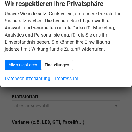
Schnellsuche
Wir respektieren Ihre Privatsphäre
Unsere Website setzt Cookies ein, um unsere Dienste für
Fahrzeugnr.
Sie bereitzustellen. Hierbei berücksichtigen wir Ihre
Auswahl und verarbeiten nur die Daten für Marketing,
Schnellsuche
Analytics und Personalisierung, für die Sie uns Ihr
Einverständnis geben. Sie können Ihre Einwilligung
Marke
jederzeit mit Wirkung für die Zukunft widerrufen.
alles ausgewählt
Alle akzeptieren
Einstellungen
Modell
Datenschutzerklärung
Impressum
alles ausgewählt
Kraftstoffart
alles ausgewählt
Variante (z.B. LED, GTI, Facelift...)