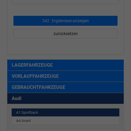
542
Ergebnisse anzeigen
zurücksetzen
LAGERFAHRZEUGE
VORLAUFFAHRZEUGE
GEBRAUCHTFAHRZEUGE
Audi
A1 Sportback
A4 Avant