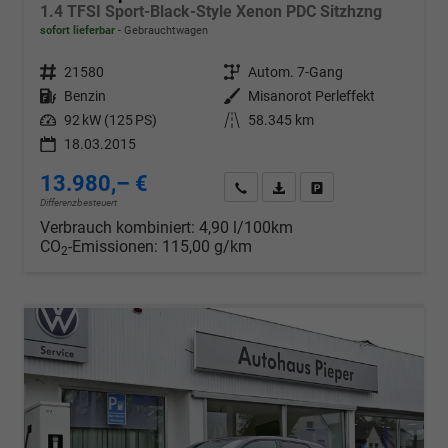
1.4 TFSI Sport-Black-Style Xenon PDC Sitzhzng
sofort lieferbar
Gebrauchtwagen
Fahrzeugnr.
21580
Getriebe
Autom. 7-Gang
Kraftstoff
Benzin
Außenfarbe
Misanorot Perleffekt
Leistung
92 kW (125 PS)
Kilometerstand
58.345 km
18.03.2015
13.980,– €
Wir rufen Sie an
PDF-Datei, Fahrzeugexposé d
Drucken, parken oder v
Differenzbesteuert
Verbrauch kombiniert:
4,90 l/100km
CO
-Emissionen:
115,00 g/km
2