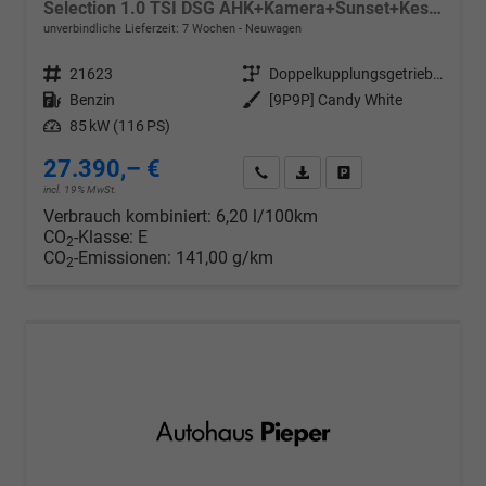
Selection 1.0 TSI DSG AHK+Kamera+Sunset+Kessy+AppConnect+Sitzheiz+Alu16+GV4
unverbindliche Lieferzeit:
7 Wochen
Neuwagen
Fahrzeugnr.
21623
Getriebe
Doppelkupplungsgetriebe (DSG)
Kraftstoff
Benzin
Außenfarbe
[9P9P] Candy White
Leistung
85 kW (116 PS)
27.390,– €
Wir rufen Sie an
PDF-Datei, Fahrzeugexposé d
Drucken, parken oder v
incl. 19% MwSt.
Verbrauch kombiniert:
6,20 l/100km
CO
-Klasse:
E
2
CO
-Emissionen:
141,00 g/km
2