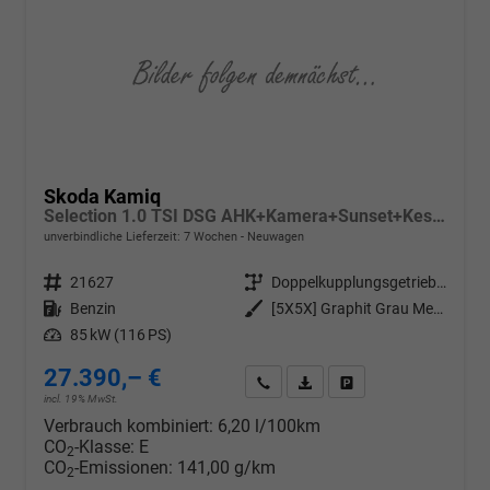
Skoda Kamiq
Selection 1.0 TSI DSG AHK+Kamera+Sunset+Kessy+AppConnect+Sitzheiz+Alu16+GV4
unverbindliche Lieferzeit:
7 Wochen
Neuwagen
Fahrzeugnr.
21627
Getriebe
Doppelkupplungsgetriebe (DSG)
Kraftstoff
Benzin
Außenfarbe
[5X5X] Graphit Grau Metallic
Leistung
85 kW (116 PS)
27.390,– €
Wir rufen Sie an
PDF-Datei, Fahrzeugexposé d
Drucken, parken oder v
incl. 19% MwSt.
Verbrauch kombiniert:
6,20 l/100km
CO
-Klasse:
E
2
CO
-Emissionen:
141,00 g/km
2