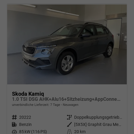
Skoda Kamiq
1.0 TSI DSG AHK+Alu16+Sitzheizung+AppConnect+GV5+LED+Nebel+Klima
unverbindliche Lieferzeit:
7 Tage
Neuwagen
Fahrzeugnr.
20222
Getriebe
Doppelkupplungsgetriebe (DSG)
Kraftstoff
Benzin
Außenfarbe
[5X5X] Graphit Grau Metallic
Leistung
85 kW (116 PS)
Kilometerstand
20 km