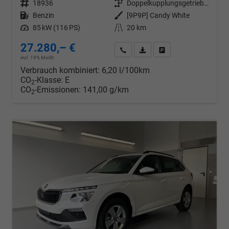
Fahrzeugnr.
18936
Getriebe
Doppelkupplungsgetriebe (DSG)
Kraftstoff
Benzin
Außenfarbe
[9P9P] Candy White
Leistung
85 kW (116 PS)
Kilometerstand
20 km
27.280,– €
Wir rufen Sie an
PDF-Datei, Fahrzeugexposé d
Drucken, parken oder v
incl. 19% MwSt.
Verbrauch kombiniert:
6,20 l/100km
CO
-Klasse:
E
2
CO
-Emissionen:
141,00 g/km
2