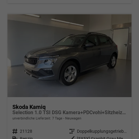
Skoda Kamiq
Selection 1.0 TSI DSG Kamera+PDCvohi+Sitzheizung+AppConnect+Sunset+Alu16
unverbindliche Lieferzeit:
7 Tage
Neuwagen
Fahrzeugnr.
21128
Getriebe
Doppelkupplungsgetriebe (DSG)
Kraftstoff
Benzin
Außenfarbe
[5X5X] Graphit Grau Metallic