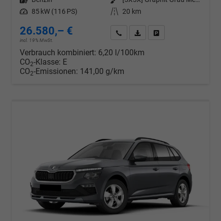
Leistung
85 kW (116 PS)
Kilometerstand
20 km
26.580,– €
Wir rufen Sie an
PDF-Datei, Fahrzeugexposé d
Drucken, parken oder v
incl. 19% MwSt.
Verbrauch kombiniert:
6,20 l/100km
CO
-Klasse:
E
2
CO
-Emissionen:
141,00 g/km
2