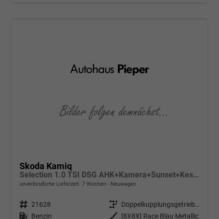
Skoda Kamiq
Selection 1.0 TSI DSG AHK+Kamera+Sunset+Kessy+AppConnect+Sitzheiz+Alu16+GV4
unverbindliche Lieferzeit:
7 Wochen
Neuwagen
Fahrzeugnr.
21628
Getriebe
Doppelkupplungsgetriebe (DSG)
Kraftstoff
Benzin
Außenfarbe
[8X8X] Race Blau Metallic