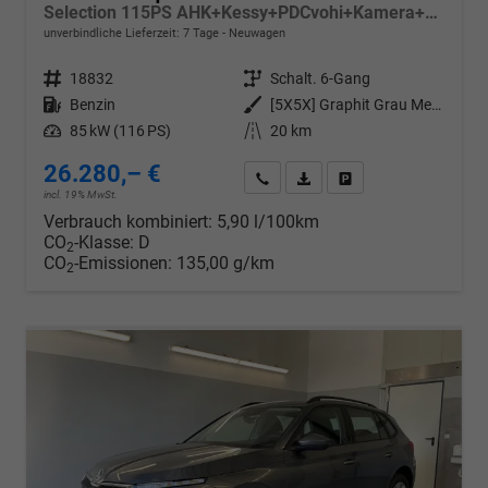
Selection 115PS AHK+Kessy+PDCvohi+Kamera+Climatronic+AppConnect+Sitzheizung
unverbindliche Lieferzeit:
7 Tage
Neuwagen
Fahrzeugnr.
18832
Getriebe
Schalt. 6-Gang
Kraftstoff
Benzin
Außenfarbe
[5X5X] Graphit Grau Metallic
Leistung
85 kW (116 PS)
Kilometerstand
20 km
26.280,– €
Wir rufen Sie an
PDF-Datei, Fahrzeugexposé d
Drucken, parken oder v
incl. 19% MwSt.
Verbrauch kombiniert:
5,90 l/100km
CO
-Klasse:
D
2
CO
-Emissionen:
135,00 g/km
2