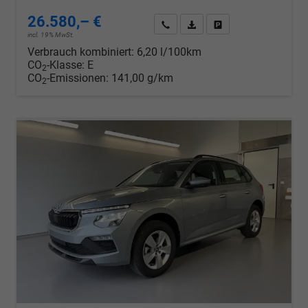
26.580,– €
Wir rufen Sie an
PDF-Datei, Fahrzeugexposé d
Drucken, parken oder v
incl. 19% MwSt.
Verbrauch kombiniert:
6,20 l/100km
CO
-Klasse:
E
2
CO
-Emissionen:
141,00 g/km
2