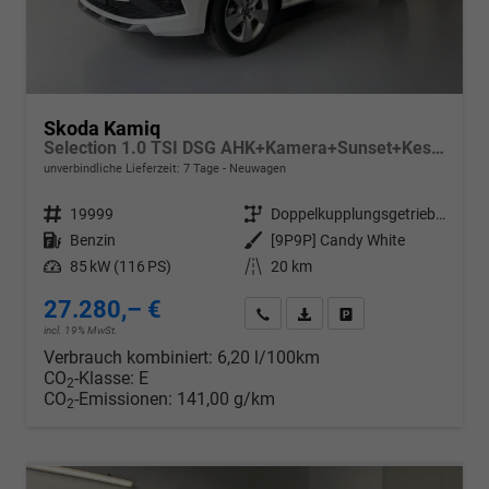
Skoda Kamiq
Selection 1.0 TSI DSG AHK+Kamera+Sunset+Kessy+AppConnect+Sitzheiz+Alu16+GV5
unverbindliche Lieferzeit:
7 Tage
Neuwagen
Fahrzeugnr.
19999
Getriebe
Doppelkupplungsgetriebe (DSG)
Kraftstoff
Benzin
Außenfarbe
[9P9P] Candy White
Leistung
85 kW (116 PS)
Kilometerstand
20 km
27.280,– €
Wir rufen Sie an
PDF-Datei, Fahrzeugexposé d
Drucken, parken oder v
incl. 19% MwSt.
Verbrauch kombiniert:
6,20 l/100km
CO
-Klasse:
E
2
CO
-Emissionen:
141,00 g/km
2