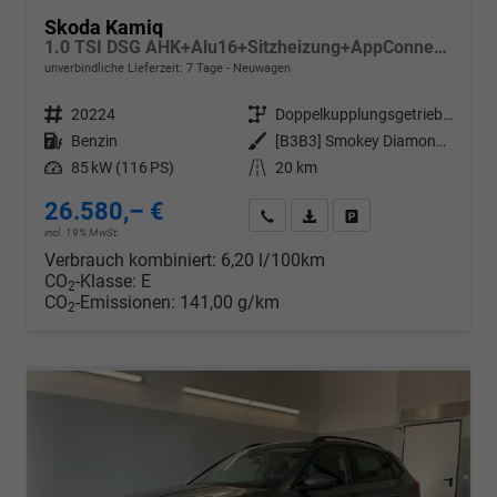
Skoda Kamiq
1.0 TSI DSG AHK+Alu16+Sitzheizung+AppConnect+GV5+LED+Nebel+Klima
unverbindliche Lieferzeit:
7 Tage
Neuwagen
Fahrzeugnr.
20224
Getriebe
Doppelkupplungsgetriebe (DSG)
Kraftstoff
Benzin
Außenfarbe
[B3B3] Smokey Diamond-Silber Metallic
Leistung
85 kW (116 PS)
Kilometerstand
20 km
26.580,– €
Wir rufen Sie an
PDF-Datei, Fahrzeugexposé d
Drucken, parken oder v
incl. 19% MwSt.
Verbrauch kombiniert:
6,20 l/100km
CO
-Klasse:
E
2
CO
-Emissionen:
141,00 g/km
2