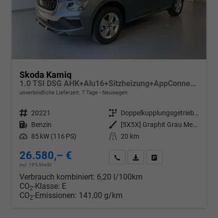
Skoda Kamiq
1.0 TSI DSG AHK+Alu16+Sitzheizung+AppConnect+GV5+LED+Nebel+Klima
unverbindliche Lieferzeit:
7 Tage
Neuwagen
Fahrzeugnr.
20221
Getriebe
Doppelkupplungsgetriebe (DSG)
Kraftstoff
Benzin
Außenfarbe
[5X5X] Graphit Grau Metallic
Leistung
85 kW (116 PS)
Kilometerstand
20 km
26.580,– €
Wir rufen Sie an
PDF-Datei, Fahrzeugexposé d
Drucken, parken oder v
incl. 19% MwSt.
Verbrauch kombiniert:
6,20 l/100km
CO
-Klasse:
E
2
CO
-Emissionen:
141,00 g/km
2