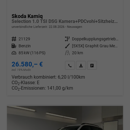
Skoda Kamiq
Selection 1.0 TSI DSG Kamera+PDCvohi+Sitzheizung+AppConnect+Sunset+Alu16
unverbindliche Lieferzeit:
22.08.2026
Neuwagen
Fahrzeugnr.
21129
Getriebe
Doppelkupplungsgetriebe (DSG)
Kraftstoff
Benzin
Außenfarbe
[5X5X] Graphit Grau Metallic
Leistung
85 kW (116 PS)
Kilometerstand
20 km
26.580,– €
Wir rufen Sie an
PDF-Datei, Fahrzeugexposé d
Drucken, parken oder v
incl. 19% MwSt.
Verbrauch kombiniert:
6,20 l/100km
CO
-Klasse:
E
2
CO
-Emissionen:
141,00 g/km
2