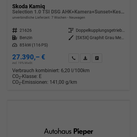
Skoda Kamiq
Selection 1.0 TSI DSG AHK+Kamera+Sunset+Kessy+AppConnect+Sitzheiz+Alu16+GV4
unverbindliche Lieferzeit:
7 Wochen
Neuwagen
Fahrzeugnr.
21626
Getriebe
Doppelkupplungsgetriebe (DSG)
Kraftstoff
Benzin
Außenfarbe
[5X5X] Graphit Grau Metallic
Leistung
85 kW (116 PS)
27.390,– €
Wir rufen Sie an
PDF-Datei, Fahrzeugexposé d
Drucken, parken oder v
incl. 19% MwSt.
Verbrauch kombiniert:
6,20 l/100km
CO
-Klasse:
E
2
CO
-Emissionen:
141,00 g/km
2