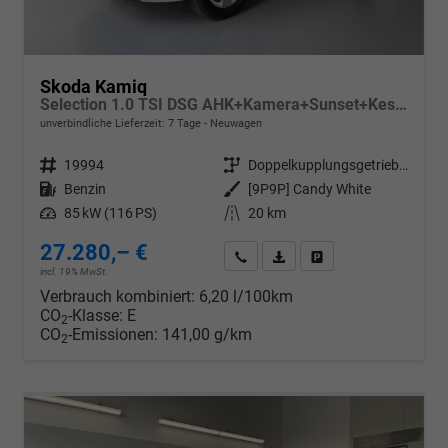
Skoda Kamiq
Selection 1.0 TSI DSG AHK+Kamera+Sunset+Kessy+AppConnect+Sitzheiz+Alu16+GV5
unverbindliche Lieferzeit:
7 Tage
Neuwagen
Fahrzeugnr.
19994
Getriebe
Doppelkupplungsgetriebe (DSG)
Kraftstoff
Benzin
Außenfarbe
[9P9P] Candy White
Leistung
85 kW (116 PS)
Kilometerstand
20 km
27.280,– €
Wir rufen Sie an
PDF-Datei, Fahrzeugexposé d
Drucken, parken oder v
incl. 19% MwSt.
Verbrauch kombiniert:
6,20 l/100km
CO
-Klasse:
E
2
CO
-Emissionen:
141,00 g/km
2