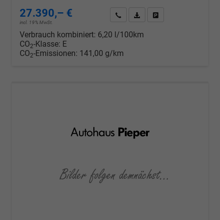
27.390,– €
Wir rufen Sie an
PDF-Datei, Fahrzeugexposé d
Drucken, parken oder v
incl. 19% MwSt.
Verbrauch kombiniert:
6,20 l/100km
CO
-Klasse:
E
2
CO
-Emissionen:
141,00 g/km
2