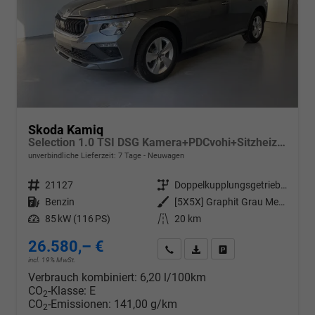
Skoda Kamiq
Selection 1.0 TSI DSG Kamera+PDCvohi+Sitzheizung+AppConnect+Sunset+Alu16
unverbindliche Lieferzeit:
7 Tage
Neuwagen
Fahrzeugnr.
21127
Getriebe
Doppelkupplungsgetriebe (DSG)
Kraftstoff
Benzin
Außenfarbe
[5X5X] Graphit Grau Metallic
Leistung
85 kW (116 PS)
Kilometerstand
20 km
26.580,– €
Wir rufen Sie an
PDF-Datei, Fahrzeugexposé d
Drucken, parken oder v
incl. 19% MwSt.
Verbrauch kombiniert:
6,20 l/100km
CO
-Klasse:
E
2
CO
-Emissionen:
141,00 g/km
2