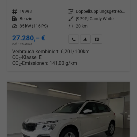
Fahrzeugnr.
19998
Getriebe
Doppelkupplungsgetriebe (DSG)
Kraftstoff
Benzin
Außenfarbe
[9P9P] Candy White
Leistung
85 kW (116 PS)
Kilometerstand
20 km
27.280,– €
Wir rufen Sie an
PDF-Datei, Fahrzeugexposé d
Drucken, parken oder v
incl. 19% MwSt.
Verbrauch kombiniert:
6,20 l/100km
CO
-Klasse:
E
2
CO
-Emissionen:
141,00 g/km
2