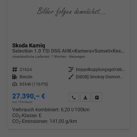
Skoda Kamiq
Selection 1.0 TSI DSG AHK+Kamera+Sunset+Kessy+AppConnect+Sitzheiz+Alu16+GV4
unverbindliche Lieferzeit:
7 Wochen
Neuwagen
Fahrzeugnr.
21624
Getriebe
Doppelkupplungsgetriebe (DSG)
Kraftstoff
Benzin
Außenfarbe
[0B0B] Smokey Diamond-Silber Metallic
Leistung
85 kW (116 PS)
27.390,– €
Wir rufen Sie an
PDF-Datei, Fahrzeugexposé d
Drucken, parken oder v
incl. 19% MwSt.
Verbrauch kombiniert:
6,20 l/100km
CO
-Klasse:
E
2
CO
-Emissionen:
141,00 g/km
2