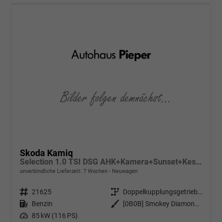
Skoda Kamiq
Selection 1.0 TSI DSG AHK+Kamera+Sunset+Kessy+AppConnect+Sitzheiz+Alu16+GV4
unverbindliche Lieferzeit:
7 Wochen
Neuwagen
Fahrzeugnr.
21625
Getriebe
Doppelkupplungsgetriebe (DSG)
Kraftstoff
Benzin
Außenfarbe
[0B0B] Smokey Diamond-Silber Metallic
Leistung
85 kW (116 PS)