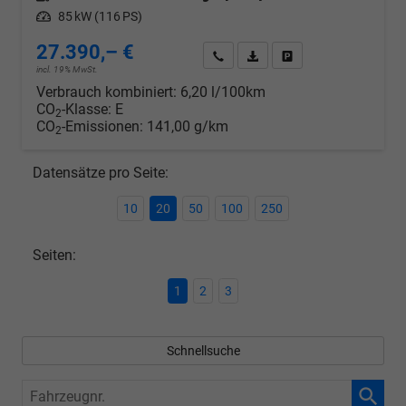
Leistung
85 kW (116 PS)
27.390,– €
Wir rufen Sie an
PDF-Datei, Fahrzeugexposé d
Drucken, parken oder v
incl. 19% MwSt.
Verbrauch kombiniert:
6,20 l/100km
CO
-Klasse:
E
2
CO
-Emissionen:
141,00 g/km
2
Datensätze pro Seite:
10
20
50
100
250
Seiten:
1
2
3
Schnellsuche
Fahrzeugnr.