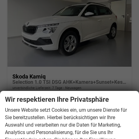
Skoda Kamiq
Selection 1.0 TSI DSG AHK+Kamera+Sunset+Kessy+AppConnect+Sitzheiz+Alu16+GV5
unverbindliche Lieferzeit:
7 Tage
Neuwagen
Wir respektieren Ihre Privatsphäre
Fahrzeugnr.
19997
Getriebe
Doppelkupplungsgetriebe (DSG)
Kraftstoff
Benzin
Außenfarbe
[9P9P] Candy White
Unsere Website setzt Cookies ein, um unsere Dienste für
Leistung
85 kW (116 PS)
Kilometerstand
20 km
Sie bereitzustellen. Hierbei berücksichtigen wir Ihre
Auswahl und verarbeiten nur die Daten für Marketing,
27.280,– €
Wir rufen Sie an
PDF-Datei, Fahrzeugexposé d
Drucken, parken oder v
Analytics und Personalisierung, für die Sie uns Ihr
incl. 19% MwSt.