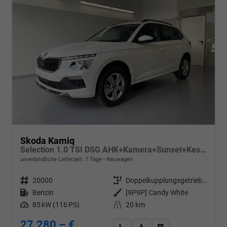
Skoda Kamiq
Selection 1.0 TSI DSG AHK+Kamera+Sunset+Kessy+AppConnect+Sitzheiz+Alu16+GV5
unverbindliche Lieferzeit:
7 Tage
Neuwagen
Fahrzeugnr.
20000
Getriebe
Doppelkupplungsgetriebe (DSG)
Kraftstoff
Benzin
Außenfarbe
[9P9P] Candy White
Leistung
85 kW (116 PS)
Kilometerstand
20 km
27.280,– €
Wir rufen Sie an
PDF-Datei, Fahrzeugexposé d
Drucken, parken oder v