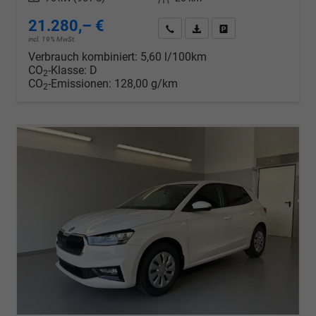
21.280,– €
Wir rufen Sie an
PDF-Datei, Fahrzeugexposé d
Drucken, parken oder v
incl. 19% MwSt.
Verbrauch kombiniert:
5,60 l/100km
CO
-Klasse:
D
2
CO
-Emissionen:
128,00 g/km
2