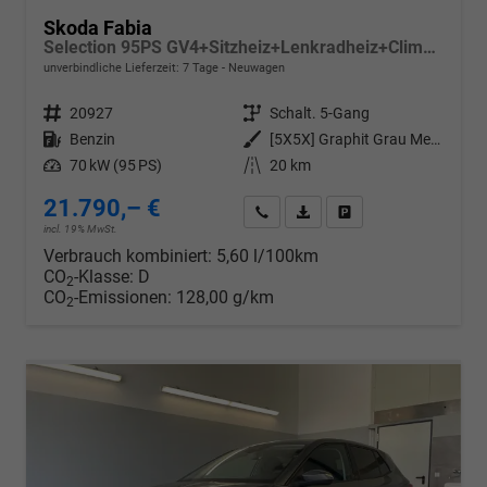
Skoda Fabia
Selection 95PS GV4+Sitzheiz+Lenkradheiz+Climatronic+Sunset+AppConnect+PDC
unverbindliche Lieferzeit:
7 Tage
Neuwagen
Fahrzeugnr.
20927
Getriebe
Schalt. 5-Gang
Kraftstoff
Benzin
Außenfarbe
[5X5X] Graphit Grau Metallic
Leistung
70 kW (95 PS)
Kilometerstand
20 km
21.790,– €
Wir rufen Sie an
PDF-Datei, Fahrzeugexposé d
Drucken, parken oder v
incl. 19% MwSt.
Verbrauch kombiniert:
5,60 l/100km
CO
-Klasse:
D
2
CO
-Emissionen:
128,00 g/km
2