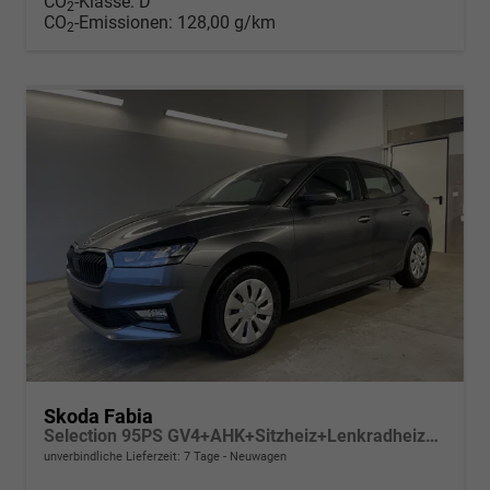
CO
-Klasse:
D
2
CO
-Emissionen:
128,00 g/km
2
Skoda Fabia
Selection 95PS GV4+AHK+Sitzheiz+Lenkradheiz+Climatronic+Tempomat+PDC
unverbindliche Lieferzeit:
7 Tage
Neuwagen