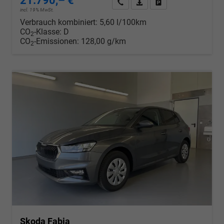
21.790,– €
Wir rufen Sie an
PDF-Datei, Fahrzeugexposé d
Drucken, parken oder v
incl. 19% MwSt.
Verbrauch kombiniert:
5,60 l/100km
CO
-Klasse:
D
2
CO
-Emissionen:
128,00 g/km
2
Skoda Fabia