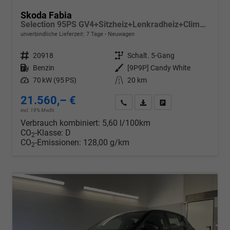
Skoda Fabia
Selection 95PS GV4+Sitzheiz+Lenkradheiz+Climatronic+Sunset+AppConnect+PDC
unverbindliche Lieferzeit:
7 Tage
Neuwagen
Fahrzeugnr.
20918
Getriebe
Schalt. 5-Gang
Kraftstoff
Benzin
Außenfarbe
[9P9P] Candy White
Leistung
70 kW (95 PS)
Kilometerstand
20 km
21.560,– €
Wir rufen Sie an
PDF-Datei, Fahrzeugexposé d
Drucken, parken oder v
incl. 19% MwSt.
Verbrauch kombiniert:
5,60 l/100km
CO
-Klasse:
D
2
CO
-Emissionen:
128,00 g/km
2