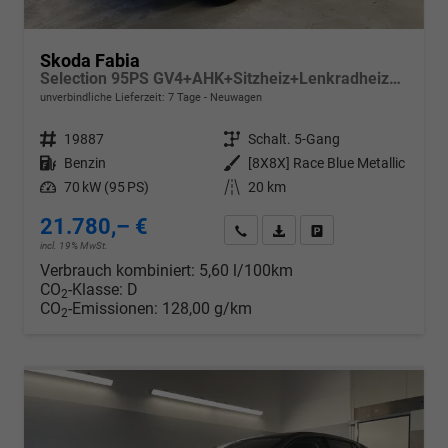
Skoda Fabia
Selection 95PS GV4+AHK+Sitzheiz+Lenkradheiz+Climatronic+Tempomat+PDC
unverbindliche Lieferzeit:
7 Tage
Neuwagen
Fahrzeugnr.
19887
Getriebe
Schalt. 5-Gang
Kraftstoff
Benzin
Außenfarbe
[8X8X] Race Blue Metallic
Leistung
70 kW (95 PS)
Kilometerstand
20 km
21.780,– €
Wir rufen Sie an
PDF-Datei, Fahrzeugexposé d
Drucken, parken oder v
incl. 19% MwSt.
Verbrauch kombiniert:
5,60 l/100km
CO
-Klasse:
D
2
CO
-Emissionen:
128,00 g/km
2