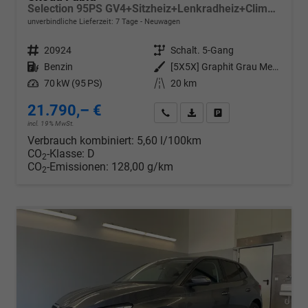
Selection 95PS GV4+Sitzheiz+Lenkradheiz+Climatronic+Sunset+AppConnect+PDC
unverbindliche Lieferzeit:
7 Tage
Neuwagen
Fahrzeugnr.
20924
Getriebe
Schalt. 5-Gang
Kraftstoff
Benzin
Außenfarbe
[5X5X] Graphit Grau Metallic
Leistung
70 kW (95 PS)
Kilometerstand
20 km
21.790,– €
Wir rufen Sie an
PDF-Datei, Fahrzeugexposé d
Drucken, parken oder v
incl. 19% MwSt.
Verbrauch kombiniert:
5,60 l/100km
CO
-Klasse:
D
2
CO
-Emissionen:
128,00 g/km
2