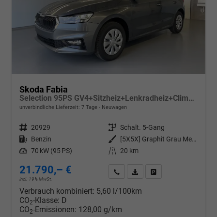
Skoda Fabia
Selection 95PS GV4+Sitzheiz+Lenkradheiz+Climatronic+Sunset+AppConnect+PDC
unverbindliche Lieferzeit:
7 Tage
Neuwagen
Fahrzeugnr.
20929
Getriebe
Schalt. 5-Gang
Kraftstoff
Benzin
Außenfarbe
[5X5X] Graphit Grau Metallic
Leistung
70 kW (95 PS)
Kilometerstand
20 km
21.790,– €
Wir rufen Sie an
PDF-Datei, Fahrzeugexposé d
Drucken, parken oder v
incl. 19% MwSt.
Verbrauch kombiniert:
5,60 l/100km
CO
-Klasse:
D
2
CO
-Emissionen:
128,00 g/km
2