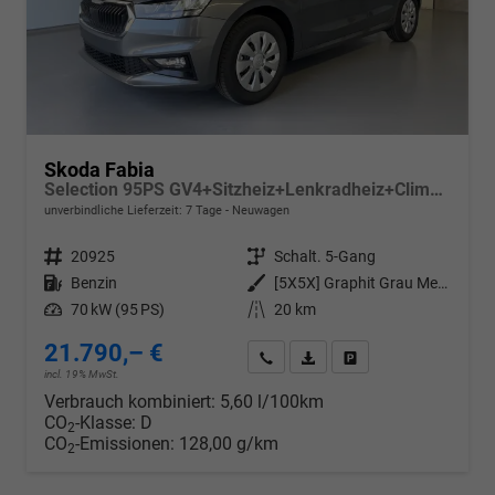
Skoda Fabia
Selection 95PS GV4+Sitzheiz+Lenkradheiz+Climatronic+Sunset+AppConnect+PDC
unverbindliche Lieferzeit:
7 Tage
Neuwagen
Fahrzeugnr.
20925
Getriebe
Schalt. 5-Gang
Kraftstoff
Benzin
Außenfarbe
[5X5X] Graphit Grau Metallic
Leistung
70 kW (95 PS)
Kilometerstand
20 km
21.790,– €
Wir rufen Sie an
PDF-Datei, Fahrzeugexposé d
Drucken, parken oder v
incl. 19% MwSt.
Verbrauch kombiniert:
5,60 l/100km
CO
-Klasse:
D
2
CO
-Emissionen:
128,00 g/km
2