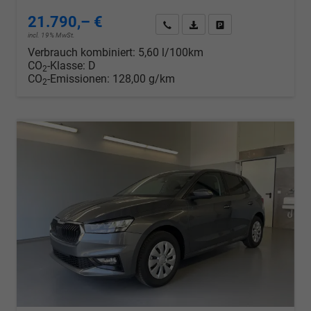
21.790,– €
Wir rufen Sie an
PDF-Datei, Fahrzeugexposé d
Drucken, parken oder v
incl. 19% MwSt.
Verbrauch kombiniert:
5,60 l/100km
CO
-Klasse:
D
2
CO
-Emissionen:
128,00 g/km
2