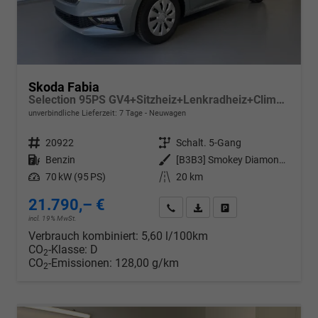
Skoda Fabia
Selection 95PS GV4+Sitzheiz+Lenkradheiz+Climatronic+Sunset+AppConnect+PDC
unverbindliche Lieferzeit:
7 Tage
Neuwagen
Fahrzeugnr.
20922
Getriebe
Schalt. 5-Gang
Kraftstoff
Benzin
Außenfarbe
[B3B3] Smokey Diamond-Silber Metallic
Leistung
70 kW (95 PS)
Kilometerstand
20 km
21.790,– €
Wir rufen Sie an
PDF-Datei, Fahrzeugexposé d
Drucken, parken oder v
incl. 19% MwSt.
Verbrauch kombiniert:
5,60 l/100km
CO
-Klasse:
D
2
CO
-Emissionen:
128,00 g/km
2