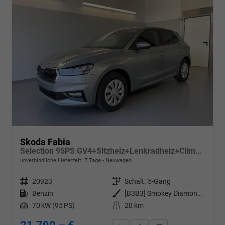
Skoda Fabia
Selection 95PS GV4+Sitzheiz+Lenkradheiz+Climatronic+Sunset+AppConnect+PDC
unverbindliche Lieferzeit:
7 Tage
Neuwagen
Fahrzeugnr.
20923
Getriebe
Schalt. 5-Gang
Kraftstoff
Benzin
Außenfarbe
[B3B3] Smokey Diamond-Silber Metallic
Leistung
70 kW (95 PS)
Kilometerstand
20 km