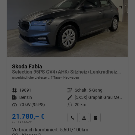
Skoda Fabia
Selection 95PS GV4+AHK+Sitzheiz+Lenkradheiz+Climatronic+Tempomat+PDC
unverbindliche Lieferzeit:
7 Tage
Neuwagen
Fahrzeugnr.
19891
Getriebe
Schalt. 5-Gang
Kraftstoff
Benzin
Außenfarbe
[5X5X] Graphit Grau Metallic
Leistung
70 kW (95 PS)
Kilometerstand
20 km
21.780,– €
Wir rufen Sie an
PDF-Datei, Fahrzeugexposé d
Drucken, parken oder v
incl. 19% MwSt.
Verbrauch kombiniert:
5,60 l/100km