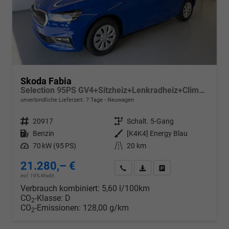
Skoda Fabia
Selection 95PS GV4+Sitzheiz+Lenkradheiz+Climatronic+Sunset+AppConnect+PDC
unverbindliche Lieferzeit:
7 Tage
Neuwagen
Fahrzeugnr.
20917
Getriebe
Schalt. 5-Gang
Kraftstoff
Benzin
Außenfarbe
[K4K4] Energy Blau
Leistung
70 kW (95 PS)
Kilometerstand
20 km
21.280,– €
Wir rufen Sie an
PDF-Datei, Fahrzeugexposé d
Drucken, parken oder v
incl. 19% MwSt.
Verbrauch kombiniert:
5,60 l/100km
CO
-Klasse:
D
2
CO
-Emissionen:
128,00 g/km
2