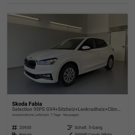
Skoda Fabia
Selection 95PS GV4+Sitzheiz+Lenkradheiz+Climatronic+Sunset+AppConnect+PDC
unverbindliche Lieferzeit:
7 Tage
Neuwagen
Fahrzeugnr.
20930
Getriebe
Schalt. 5-Gang
Kraftstoff
Benzin
Außenfarbe
[9P9P] Candy White