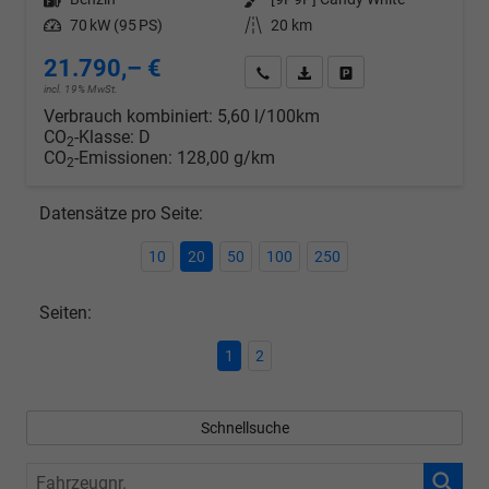
Leistung
70 kW (95 PS)
Kilometerstand
20 km
21.790,– €
Wir rufen Sie an
PDF-Datei, Fahrzeugexposé d
Drucken, parken oder v
incl. 19% MwSt.
Verbrauch kombiniert:
5,60 l/100km
CO
-Klasse:
D
2
CO
-Emissionen:
128,00 g/km
2
Datensätze pro Seite:
10
20
50
100
250
Seiten:
1
2
Schnellsuche
Fahrzeugnr.