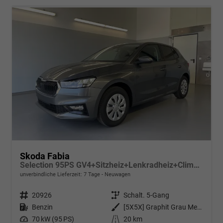
Skoda Fabia
Selection 95PS GV4+Sitzheiz+Lenkradheiz+Climatronic+Sunset+AppConnect+PDC
unverbindliche Lieferzeit:
7 Tage
Neuwagen
Fahrzeugnr.
20926
Getriebe
Schalt. 5-Gang
Kraftstoff
Benzin
Außenfarbe
[5X5X] Graphit Grau Metallic
Leistung
70 kW (95 PS)
Kilometerstand
20 km