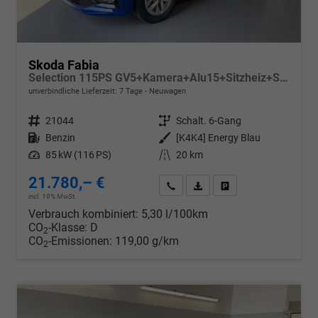
Skoda Fabia
Selection 115PS GV5+Kamera+Alu15+Sitzheiz+Sunset+Regensensor+AppConnect+LED
unverbindliche Lieferzeit:
7 Tage
Neuwagen
Fahrzeugnr.
21044
Getriebe
Schalt. 6-Gang
Kraftstoff
Benzin
Außenfarbe
[K4K4] Energy Blau
Leistung
85 kW (116 PS)
Kilometerstand
20 km
21.780,– €
Wir rufen Sie an
PDF-Datei, Fahrzeugexposé d
Drucken, parken oder v
incl. 19% MwSt.
Verbrauch kombiniert:
5,30 l/100km
CO
-Klasse:
D
2
CO
-Emissionen:
119,00 g/km
2