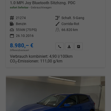
1.0 MPI Joy Bluetooth Sitzhzng. PDC
sofort lieferbar
Gebrauchtwagen
Fahrzeugnr.
21274
Getriebe
Schalt. 5-Gang
Kraftstoff
Benzin
Außenfarbe
Corrida-Rot
Leistung
55 kW (75 PS)
Kilometerstand
66.820 km
26.10.2016
8.980,– €
Wir rufen Sie an
PDF-Datei, Fahrzeugexposé d
Drucken, parken oder v
Differenzbesteuert
Verbrauch kombiniert:
4,90 l/100km
CO
-Emissionen:
111,00 g/km
2