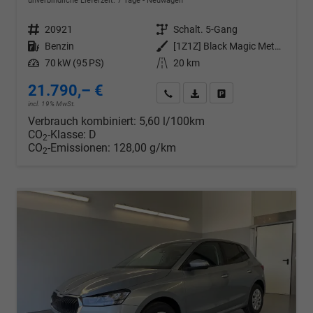
unverbindliche Lieferzeit:
7 Tage
Neuwagen
Fahrzeugnr.
20921
Getriebe
Schalt. 5-Gang
Kraftstoff
Benzin
Außenfarbe
[1Z1Z] Black Magic Metallic
Leistung
70 kW (95 PS)
Kilometerstand
20 km
21.790,– €
Wir rufen Sie an
PDF-Datei, Fahrzeugexposé d
Drucken, parken oder v
incl. 19% MwSt.
Verbrauch kombiniert:
5,60 l/100km
CO
-Klasse:
D
2
CO
-Emissionen:
128,00 g/km
2