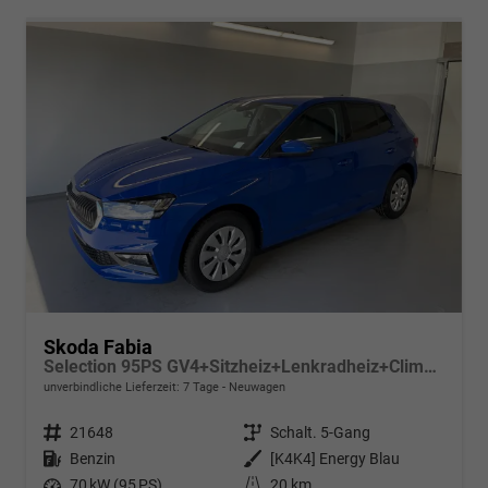
Skoda Fabia
Selection 95PS GV4+Sitzheiz+Lenkradheiz+Climatronic+Sunset+AppConnect+PDC
unverbindliche Lieferzeit:
7 Tage
Neuwagen
Fahrzeugnr.
21648
Getriebe
Schalt. 5-Gang
Kraftstoff
Benzin
Außenfarbe
[K4K4] Energy Blau
Leistung
70 kW (95 PS)
Kilometerstand
20 km