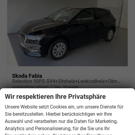
Skoda Fabia
Selection 95PS GV4+Sitzheiz+Lenkradheiz+Climatronic+Sunset+AppConnect+PDC
unverbindliche Lieferzeit:
7 Tage
Neuwagen
Wir respektieren Ihre Privatsphäre
Fahrzeugnr.
20920
Getriebe
Schalt. 5-Gang
Unsere Website setzt Cookies ein, um unsere Dienste für
Kraftstoff
Benzin
Außenfarbe
[1Z1Z] Black Magic Metallic
Sie bereitzustellen. Hierbei berücksichtigen wir Ihre
Leistung
70 kW (95 PS)
Kilometerstand
20 km
Auswahl und verarbeiten nur die Daten für Marketing,
21.790,– €
Wir rufen Sie an
PDF-Datei, Fahrzeugexposé d
Drucken, parken oder v
Analytics und Personalisierung, für die Sie uns Ihr
incl. 19% MwSt.