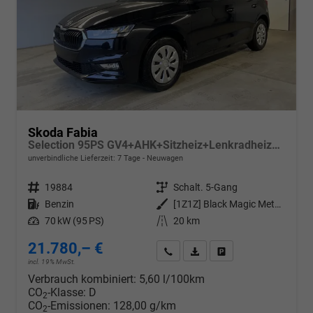
Skoda Fabia
Selection 95PS GV4+AHK+Sitzheiz+Lenkradheiz+Climatronic+Tempomat+PDC
unverbindliche Lieferzeit:
7 Tage
Neuwagen
Fahrzeugnr.
19884
Getriebe
Schalt. 5-Gang
Kraftstoff
Benzin
Außenfarbe
[1Z1Z] Black Magic Metallic
Leistung
70 kW (95 PS)
Kilometerstand
20 km
21.780,– €
Wir rufen Sie an
PDF-Datei, Fahrzeugexposé d
Drucken, parken oder v
incl. 19% MwSt.
Verbrauch kombiniert:
5,60 l/100km
CO
-Klasse:
D
2
CO
-Emissionen:
128,00 g/km
2