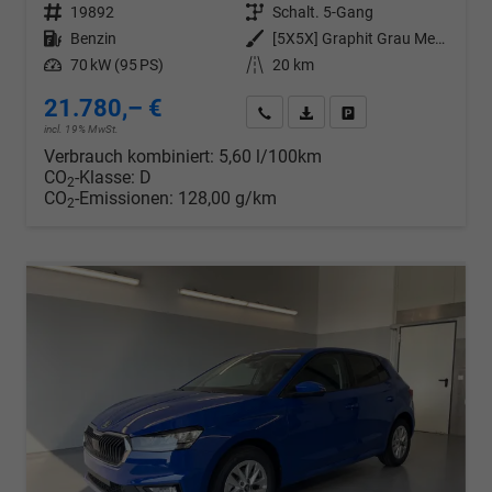
Fahrzeugnr.
19892
Getriebe
Schalt. 5-Gang
Kraftstoff
Benzin
Außenfarbe
[5X5X] Graphit Grau Metallic
Leistung
70 kW (95 PS)
Kilometerstand
20 km
21.780,– €
Wir rufen Sie an
PDF-Datei, Fahrzeugexposé d
Drucken, parken oder v
incl. 19% MwSt.
Verbrauch kombiniert:
5,60 l/100km
CO
-Klasse:
D
2
CO
-Emissionen:
128,00 g/km
2