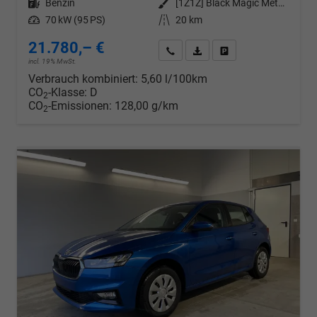
Kraftstoff
Benzin
Außenfarbe
[1Z1Z] Black Magic Metallic
Leistung
70 kW (95 PS)
Kilometerstand
20 km
21.780,– €
Wir rufen Sie an
PDF-Datei, Fahrzeugexposé d
Drucken, parken oder v
incl. 19% MwSt.
Verbrauch kombiniert:
5,60 l/100km
CO
-Klasse:
D
2
CO
-Emissionen:
128,00 g/km
2