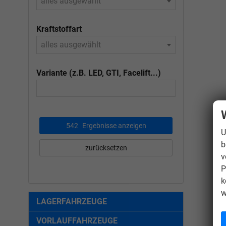
alles ausgewählt
Kraftstoffart
alles ausgewählt
Variante (z.B. LED, GTI, Facelift...)
542
Ergebnisse anzeigen
U
b
zurücksetzen
v
P
k
w
LAGERFAHRZEUGE
VORLAUFFAHRZEUGE