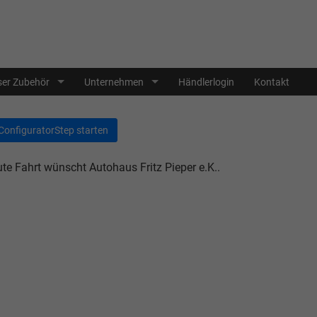
er Zubehör
Unternehmen
Händlerlogin
Kontakt
ConfiguratorStep starten
te Fahrt wünscht Autohaus Fritz Pieper e.K..