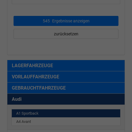
545
Ergebnisse anzeigen
zurücksetzen
LAGERFAHRZEUGE
VORLAUFFAHRZEUGE
GEBRAUCHTFAHRZEUGE
Audi
A1 Sportback
A4 Avant