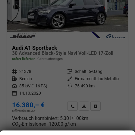
Audi A1 Sportback
30 Advanced Black-Style Navi Voll-LED 17-Zoll
sofort lieferbar
Gebrauchtwagen
Fahrzeugnr.
21378
Getriebe
Schalt. 6-Gang
Kraftstoff
Benzin
Außenfarbe
Firmamentblau Metallic
Leistung
85 kW (116 PS)
Kilometerstand
75.490 km
14.10.2020
16.380,– €
Wir rufen Sie an
PDF-Datei, Fahrzeugexposé d
Drucken, parken oder v
Differenzbesteuert
Verbrauch kombiniert:
5,30 l/100km
CO
-Emissionen:
120,00 g/km
2