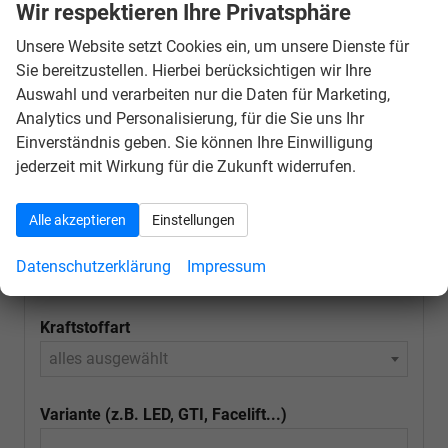
Schnellsuche
Wir respektieren Ihre Privatsphäre
Unsere Website setzt Cookies ein, um unsere Dienste für
Fahrzeugnr.
Sie bereitzustellen. Hierbei berücksichtigen wir Ihre
Auswahl und verarbeiten nur die Daten für Marketing,
Schnellsuche
Analytics und Personalisierung, für die Sie uns Ihr
Einverständnis geben. Sie können Ihre Einwilligung
Marke
jederzeit mit Wirkung für die Zukunft widerrufen.
alles ausgewählt
Alle akzeptieren
Einstellungen
Modell
Datenschutzerklärung
Impressum
alles ausgewählt
Kraftstoffart
alles ausgewählt
Variante (z.B. LED, GTI, Facelift...)