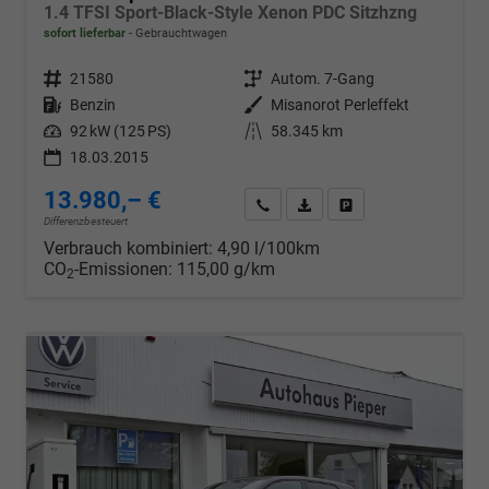
1.4 TFSI Sport-Black-Style Xenon PDC Sitzhzng
sofort lieferbar
Gebrauchtwagen
Fahrzeugnr.
21580
Getriebe
Autom. 7-Gang
Kraftstoff
Benzin
Außenfarbe
Misanorot Perleffekt
Leistung
92 kW (125 PS)
Kilometerstand
58.345 km
18.03.2015
13.980,– €
Wir rufen Sie an
PDF-Datei, Fahrzeugexposé d
Drucken, parken oder v
Differenzbesteuert
Verbrauch kombiniert:
4,90 l/100km
CO
-Emissionen:
115,00 g/km
2