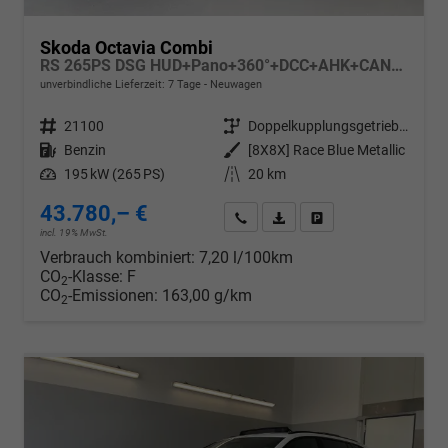
Skoda Octavia Combi
RS 265PS DSG HUD+Pano+360°+DCC+AHK+CANTON+Matrix+Alu19+eHeck+GV4
unverbindliche Lieferzeit:
7 Tage
Neuwagen
Fahrzeugnr.
21100
Getriebe
Doppelkupplungsgetriebe (DSG)
Kraftstoff
Benzin
Außenfarbe
[8X8X] Race Blue Metallic
Leistung
195 kW (265 PS)
Kilometerstand
20 km
43.780,– €
Wir rufen Sie an
PDF-Datei, Fahrzeugexposé d
Drucken, parken oder v
incl. 19% MwSt.
Verbrauch kombiniert:
7,20 l/100km
CO
-Klasse:
F
2
CO
-Emissionen:
163,00 g/km
2