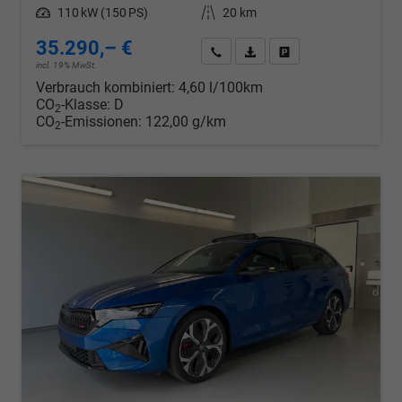
Leistung
110 kW (150 PS)
Kilometerstand
20 km
35.290,– €
Wir rufen Sie an
PDF-Datei, Fahrzeugexposé d
Drucken, parken oder v
incl. 19% MwSt.
Verbrauch kombiniert:
4,60 l/100km
CO
-Klasse:
D
2
CO
-Emissionen:
122,00 g/km
2