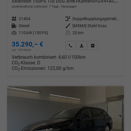
Selection 150PS TDI DSG AHK+Kamera+GV4+ACC+TravelAssist+Sunset+Alu+LightAssist
unverbindliche Lieferzeit:
7 Tage
Neuwagen
Fahrzeugnr.
21404
Getriebe
Doppelkupplungsgetriebe (DSG)
Kraftstoff
Diesel
Außenfarbe
[M3M3] Stahl Grau
Leistung
110 kW (150 PS)
Kilometerstand
20 km
35.290,– €
Wir rufen Sie an
PDF-Datei, Fahrzeugexposé d
Drucken, parken oder v
incl. 19% MwSt.
Verbrauch kombiniert:
4,60 l/100km
CO
-Klasse:
D
2
CO
-Emissionen:
122,00 g/km
2