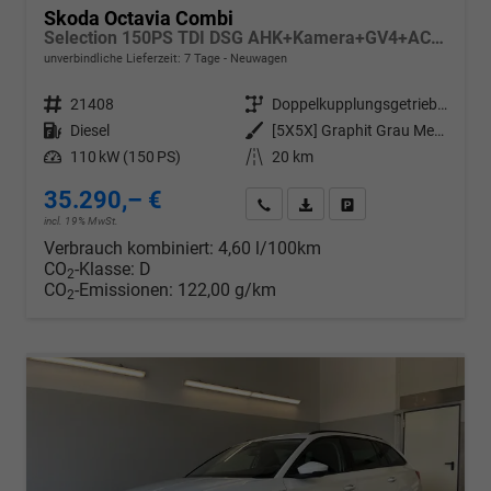
Skoda Octavia Combi
Selection 150PS TDI DSG AHK+Kamera+GV4+ACC+TravelAssist+Sunset+Alu+LightAssist
unverbindliche Lieferzeit:
7 Tage
Neuwagen
Fahrzeugnr.
21408
Getriebe
Doppelkupplungsgetriebe (DSG)
Kraftstoff
Diesel
Außenfarbe
[5X5X] Graphit Grau Metallic
Leistung
110 kW (150 PS)
Kilometerstand
20 km
35.290,– €
Wir rufen Sie an
PDF-Datei, Fahrzeugexposé d
Drucken, parken oder v
incl. 19% MwSt.
Verbrauch kombiniert:
4,60 l/100km
CO
-Klasse:
D
2
CO
-Emissionen:
122,00 g/km
2