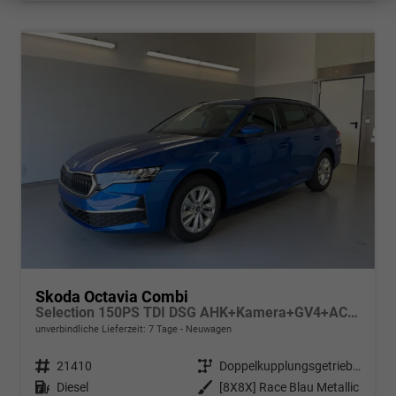
Skoda Octavia Combi
Selection 150PS TDI DSG AHK+Kamera+GV4+ACC+TravelAssist+Sunset+Alu+LightAssist
unverbindliche Lieferzeit:
7 Tage
Neuwagen
Fahrzeugnr.
21410
Getriebe
Doppelkupplungsgetriebe (DSG)
Kraftstoff
Diesel
Außenfarbe
[8X8X] Race Blau Metallic