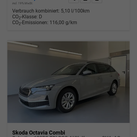
incl. 19% MwSt.
Verbrauch kombiniert:
5,10 l/100km
CO
-Klasse:
D
2
CO
-Emissionen:
116,00 g/km
2
Skoda Octavia Combi