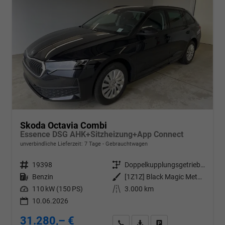
Skoda Octavia Combi
Essence DSG AHK+Sitzheizung+App Connect
unverbindliche Lieferzeit:
7 Tage
Gebrauchtwagen
Fahrzeugnr.
19398
Getriebe
Doppelkupplungsgetriebe (DSG)
Kraftstoff
Benzin
Außenfarbe
[1Z1Z] Black Magic Metallic
Leistung
110 kW (150 PS)
Kilometerstand
3.000 km
10.06.2026
31.280,– €
Wir rufen Sie an
PDF-Datei, Fahrzeugexposé d
Drucken, parken oder v