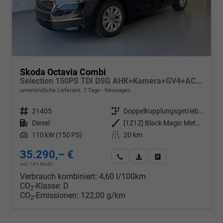
Skoda Octavia Combi
Selection 150PS TDI DSG AHK+Kamera+GV4+ACC+TravelAssist+Sunset+Alu+LightAssist
unverbindliche Lieferzeit:
7 Tage
Neuwagen
Fahrzeugnr.
21405
Getriebe
Doppelkupplungsgetriebe (DSG)
Kraftstoff
Diesel
Außenfarbe
[1Z1Z] Black Magic Metallic
Leistung
110 kW (150 PS)
Kilometerstand
20 km
35.290,– €
Wir rufen Sie an
PDF-Datei, Fahrzeugexposé d
Drucken, parken oder v
incl. 19% MwSt.
Verbrauch kombiniert:
4,60 l/100km
CO
-Klasse:
D
2
CO
-Emissionen:
122,00 g/km
2