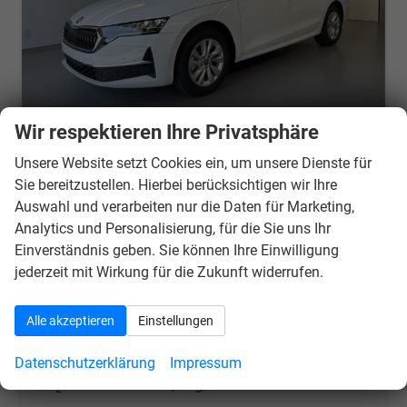
Wir respektieren Ihre Privatsphäre
Skoda Octavia Combi
Unsere Website setzt Cookies ein, um unsere Dienste für
Selection 150PS TDI DSG AHK+Kamera+GV4+ACC+TravelAssist+Sunset+Alu+LightAssist
Sie bereitzustellen. Hierbei berücksichtigen wir Ihre
unverbindliche Lieferzeit:
7 Tage
Neuwagen
Auswahl und verarbeiten nur die Daten für Marketing,
Analytics und Personalisierung, für die Sie uns Ihr
Fahrzeugnr.
21409
Getriebe
Doppelkupplungsgetriebe (DSG)
Einverständnis geben. Sie können Ihre Einwilligung
Kraftstoff
Diesel
Außenfarbe
[2Y2Y] Moon Weiss Perleffekt
jederzeit mit Wirkung für die Zukunft widerrufen.
Leistung
110 kW (150 PS)
Kilometerstand
20 km
35.290,– €
Wir rufen Sie an
PDF-Datei, Fahrzeugexposé d
Drucken, parken oder v
Alle akzeptieren
Einstellungen
incl. 19% MwSt.
Verbrauch kombiniert:
4,60 l/100km
Datenschutzerklärung
Impressum
CO
-Klasse:
D
2
CO
-Emissionen:
122,00 g/km
2