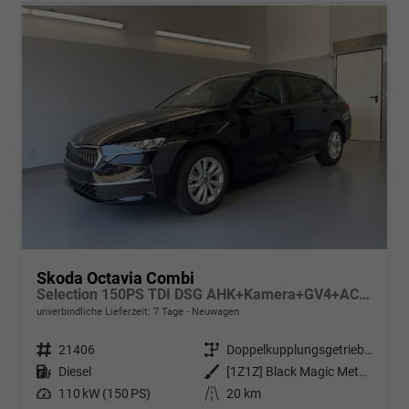
Skoda Octavia Combi
Selection 150PS TDI DSG AHK+Kamera+GV4+ACC+TravelAssist+Sunset+Alu+LightAssist
unverbindliche Lieferzeit:
7 Tage
Neuwagen
Fahrzeugnr.
21406
Getriebe
Doppelkupplungsgetriebe (DSG)
Kraftstoff
Diesel
Außenfarbe
[1Z1Z] Black Magic Metallic
Leistung
110 kW (150 PS)
Kilometerstand
20 km