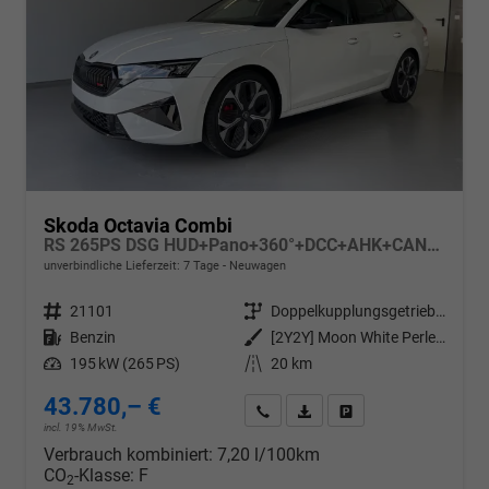
Skoda Octavia Combi
RS 265PS DSG HUD+Pano+360°+DCC+AHK+CANTON+Matrix+Alu19+eHeck+GV4
unverbindliche Lieferzeit:
7 Tage
Neuwagen
Fahrzeugnr.
21101
Getriebe
Doppelkupplungsgetriebe (DSG)
Kraftstoff
Benzin
Außenfarbe
[2Y2Y] Moon White Perleffekt
Leistung
195 kW (265 PS)
Kilometerstand
20 km
43.780,– €
Wir rufen Sie an
PDF-Datei, Fahrzeugexposé d
Drucken, parken oder v
incl. 19% MwSt.
Verbrauch kombiniert:
7,20 l/100km
CO
-Klasse:
F
2