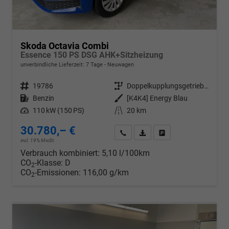
Skoda Octavia Combi
Essence 150 PS DSG AHK+Sitzheizung
unverbindliche Lieferzeit:
7 Tage
Neuwagen
Fahrzeugnr.
19786
Getriebe
Doppelkupplungsgetriebe (DSG)
Kraftstoff
Benzin
Außenfarbe
[K4K4] Energy Blau
Leistung
110 kW (150 PS)
Kilometerstand
20 km
30.780,– €
Wir rufen Sie an
PDF-Datei, Fahrzeugexposé d
Drucken, parken oder v
incl. 19% MwSt.
Verbrauch kombiniert:
5,10 l/100km
CO
-Klasse:
D
2
CO
-Emissionen:
116,00 g/km
2