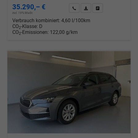
35.290,– €
Wir rufen Sie an
PDF-Datei, Fahrzeugexposé d
Drucken, parken oder v
incl. 19% MwSt.
Verbrauch kombiniert:
4,60 l/100km
CO
-Klasse:
D
2
CO
-Emissionen:
122,00 g/km
2