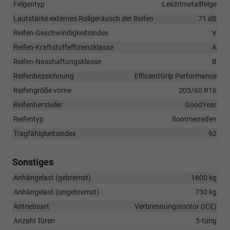
Felgentyp
Leichtmetallfelge
Lautstärke externes Rollgeräusch der Reifen
71 dB
Reifen-Geschwindigkeitsindex
V
Reifen-Kraftstoffeffizienzklasse
A
Reifen-Nasshaftungsklasse
B
Reifenbezeichnung
EfficientGrip Performance
Reifengröße vorne
205/60 R16
Reifenhersteller
GoodYear
Reifentyp
Sommerreifen
Tragfähigkeitsindex
92
Sonstiges
Anhängelast (gebremst)
1600 kg
Anhängelast (ungebremst)
730 kg
Antriebsart
Verbrennungsmotor (ICE)
Anzahl Türen
5-türig