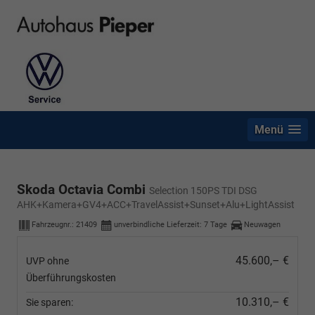
Menü
Skoda Octavia Combi
Selection 150PS TDI DSG
AHK+Kamera+GV4+ACC+TravelAssist+Sunset+Alu+LightAssist
Fahrzeugnr.:
21409
unverbindliche Lieferzeit:
7 Tage
Neuwagen
45.600,– €
UVP ohne
Überführungskosten
10.310,– €
Sie sparen: