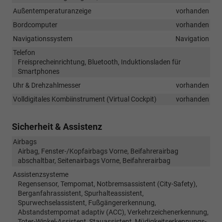
Außentemperaturanzeige
vorhanden
Bordcomputer
vorhanden
Navigationssystem
Navigation
Telefon
Freisprecheinrichtung, Bluetooth, Induktionsladen für
Smartphones
Uhr & Drehzahlmesser
vorhanden
Volldigitales Kombiinstrument (Virtual Cockpit)
vorhanden
Sicherheit & Assistenz
Airbags
Airbag, Fenster-/Kopfairbags Vorne, Beifahrerairbag
abschaltbar, Seitenairbags Vorne, Beifahrerairbag
Assistenzsysteme
Regensensor, Tempomat, Notbremsassistent (City-Safety),
Berganfahrassistent, Spurhalteassistent,
Spurwechselassistent, Fußgängererkennung,
Abstandstempomat adaptiv (ACC), Verkehrzeichenerkennung,
Toter-Winkel-Assistent, Stauassistent, Müdigkeitserkennungs-