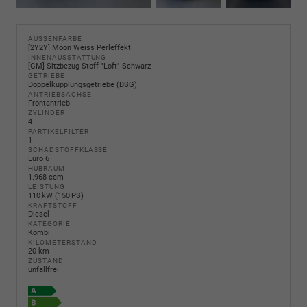
AUSSENFARBE
[2Y2Y] Moon Weiss Perleffekt
INNENAUSSTATTUNG
[GM] Sitzbezug Stoff "Loft" Schwarz
GETRIEBE
Doppelkupplungsgetriebe (DSG)
ANTRIEBSACHSE
Frontantrieb
ZYLINDER
4
PARTIKELFILTER
1
SCHADSTOFFKLASSE
Euro 6
HUBRAUM
1.968 ccm
LEISTUNG
110 kW (150 PS)
KRAFTSTOFF
Diesel
KATEGORIE
Kombi
KILOMETERSTAND
20 km
ZUSTAND
unfallfrei