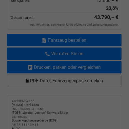
13.650,– €
Sie sparen:
23,8%
43.790,– €
Gesamtpreis
incl. 19% MwSt., den Kosten für Überführung und Zulassungspapieren
Fahrzeug bestellen
Wir rufen Sie an
Drucken, parken oder vergleichen
PDF-Datei, Fahrzeugexposé drucken
AUSSENFARBE
[M3M3] Stahl Grau
INNENAUSSTATTUNG
[TQ] Sitzbezug "Lounge" Schwarz-Silber
GETRIEBE
Doppelkupplungsgetriebe (DSG)
ANTRIEBSACHSE
Allrad