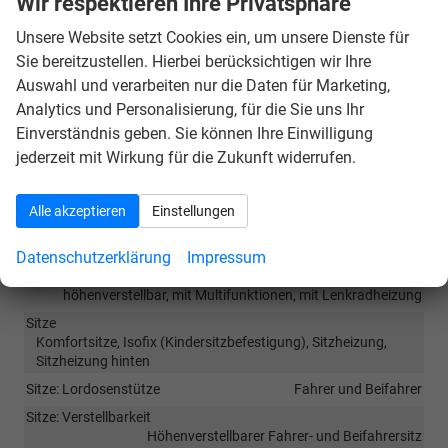
Wir respektieren Ihre Privatsphäre
Zentralverriegelung mit Funkfernbedienung
,
Unsere Website setzt Cookies ein, um unsere Dienste für
Servolenkung
Sie bereitzustellen. Hierbei berücksichtigen wir Ihre
Auswahl und verarbeiten nur die Daten für Marketing,
Innen
Analytics und Personalisierung, für die Sie uns Ihr
Einverständnis geben. Sie können Ihre Einwilligung
Armlehnen
Mittelarmlehne, Fahrer
jederzeit mit Wirkung für die Zukunft widerrufen.
Fensterheber
elektrisch 4-fach
Innenraumfilter
vorhanden
Alle akzeptieren
Einstellungen
Klimatisierung
Klimaautomatik, 3-Zonen-Klimaautomatik
Laderaumabdeckung
vorhanden
Datenschutzerklärung
Impressum
Lenkrad
höhenverstellbar, mit Multifunktionen, mit Lenkradheizung
Sitze
Komfortsitze, Isofix (Kindersitzbefestigung), Sitzheizung,
Sitzheizung hinten
Sitze: Lordosenstütze
Fahrer und Beifahrer
Sitze: Verstellbarkeit
Höhenverstellbarer Fahrer- und Beifahrersitz