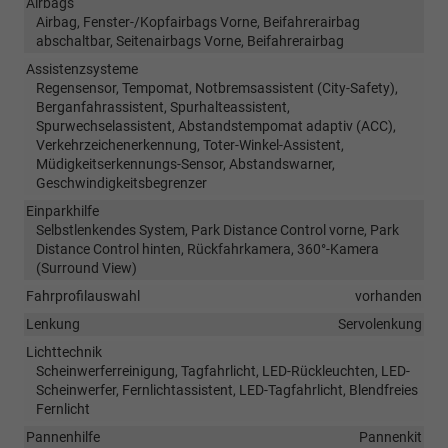
Airbags
Airbag, Fenster-/Kopfairbags Vorne, Beifahrerairbag
abschaltbar, Seitenairbags Vorne, Beifahrerairbag
Assistenzsysteme
Regensensor, Tempomat, Notbremsassistent (City-Safety),
Berganfahrassistent, Spurhalteassistent,
Spurwechselassistent, Abstandstempomat adaptiv (ACC),
Verkehrzeichenerkennung, Toter-Winkel-Assistent,
Müdigkeitserkennungs-Sensor, Abstandswarner,
Geschwindigkeitsbegrenzer
Einparkhilfe
Selbstlenkendes System, Park Distance Control vorne, Park
Distance Control hinten, Rückfahrkamera, 360°-Kamera
(Surround View)
Fahrprofilauswahl
vorhanden
Lenkung
Servolenkung
Lichttechnik
Scheinwerferreinigung, Tagfahrlicht, LED-Rückleuchten, LED-
Scheinwerfer, Fernlichtassistent, LED-Tagfahrlicht, Blendfreies
Fernlicht
Pannenhilfe
Pannenkit