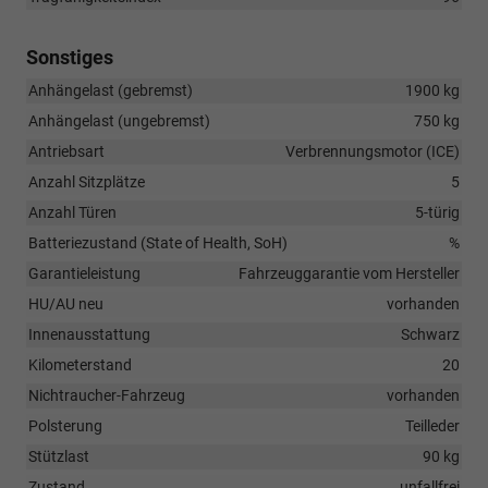
Sonstiges
Anhängelast (gebremst)
1900 kg
Anhängelast (ungebremst)
750 kg
Antriebsart
Verbrennungsmotor (ICE)
Anzahl Sitzplätze
5
Anzahl Türen
5-türig
Batteriezustand (State of Health, SoH)
%
Garantieleistung
Fahrzeuggarantie vom Hersteller
HU/AU neu
vorhanden
Innenausstattung
Schwarz
Kilometerstand
20
Nichtraucher-Fahrzeug
vorhanden
Polsterung
Teilleder
Stützlast
90 kg
Zustand
unfallfrei