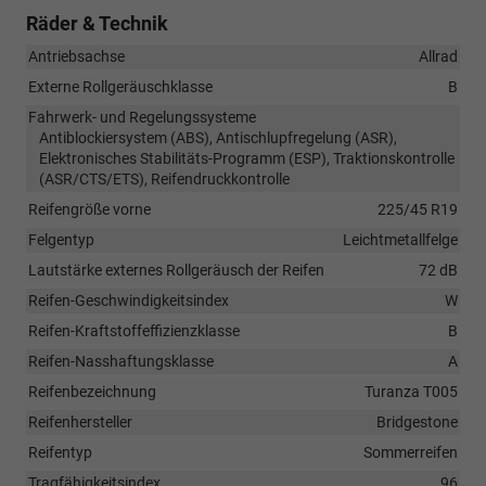
Räder & Technik
Antriebsachse
Allrad
Externe Rollgeräuschklasse
B
Fahrwerk- und Regelungssysteme
Antiblockiersystem (ABS), Antischlupfregelung (ASR),
Elektronisches Stabilitäts-Programm (ESP), Traktionskontrolle
(ASR/CTS/ETS), Reifendruckkontrolle
Reifengröße vorne
225/45 R19
Felgentyp
Leichtmetallfelge
Lautstärke externes Rollgeräusch der Reifen
72 dB
Reifen-Geschwindigkeitsindex
W
Reifen-Kraftstoffeffizienzklasse
B
Reifen-Nasshaftungsklasse
A
Reifenbezeichnung
Turanza T005
Reifenhersteller
Bridgestone
Reifentyp
Sommerreifen
Tragfähigkeitsindex
96