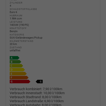
ZYLINDER
4
SCHADSTOFFKLASSE
Euro 6
HUBRAUM
1.984 ccm
LEISTUNG
140 kW (190 PS)
KRAFTSTOFF
Benzin
KATEGORIE
SUV/Geländewagen/Pickup
KILOMETERSTAND
20 km
ZUSTAND
unfallfrei
Verbrauch kombiniert:
7,90 l/100km
Verbrauch Innenstadt:
10,00 l/100km
Verbrauch Stadtrand:
8,00 l/100km
Verbrauch Landstraße:
6,90 l/100km
Verbrauch Autobahn:
8,00 l/100km