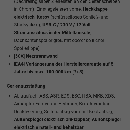
(Dachreling silber, Zierleisten an den Seitenscheiben
in Chrom), Einstiegsleisten vorne,
Heckklappe
elektrisch, Kessy
(schlüsselloses Schließ- und
Startsystem),
USB-C / 230 V / 12 Volt
Stromanschluss in der Mittelkonsole
,
Dachkantenspoiler groß mit oberer seitlicher
Spoilerlippe)
[3CX] Netztrennwand
[EA4] Verlängerung der Herstellergarantie auf 5
Jahre bis max. 100.000 km (2+3)
Serienausstattung:
Ablagefach, ABS, ASR, EDS, ESC, HBA, MKB, XDS,
Airbag für Fahrer und Beifahrer, Beifahrerairbag-
Deaktivierung, Seitenairbag vorn mit Kopfairbag,
Außenspiegel elektrisch anklappbar, Außenspiegel
elektrisch einstell- und beheizbar
,