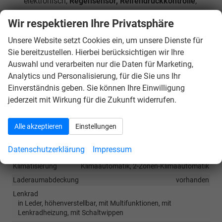
elektronisch,
Regensensor, Reifendruckkontrolle
,
Rücksitzlehne geteilt umklappbar,
Scheiben ab der
Wir respektieren Ihre Privatsphäre
B-Säule abgedunkelt
,
Scheinwerfer-
Unsere Website setzt Cookies ein, um unsere Dienste für
Reinigungsanlage, Sitzheizung vorn, Wireless App-
Sie bereitzustellen. Hierbei berücksichtigen wir Ihre
Connect, Verkehrszeichenerkennung
,
Auswahl und verarbeiten nur die Daten für Marketing,
Zentralverriegelung mit Funkfernbedienung,
Analytics und Personalisierung, für die Sie uns Ihr
Wegfahrsperre, Servolenkung
Einverständnis geben. Sie können Ihre Einwilligung
jederzeit mit Wirkung für die Zukunft widerrufen.
Innen
Armlehnen
Mittelarmlehne, Vorne und hinten
Alle akzeptieren
Einstellungen
Fensterheber
elektrisch 4-fach
Datenschutzerklärung
Impressum
Innenraumfilter
vorhanden
Klimatisierung
Klimaautomatik, 2-Zonen-Klimaautomatik
Laderaumabdeckung
vorhanden
Lenkrad
in Leder, höhenverstellbar, mit Multifunktionen, mit
Lenkradheizung, mit Schaltwippen