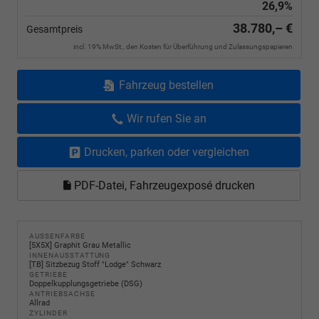
26,9%
38.780,– €
Gesamtpreis
incl. 19% MwSt., den Kosten für Überführung und Zulassungspapieren
Fahrzeug bestellen
Wir rufen Sie an
Drucken, parken oder vergleichen
PDF-Datei, Fahrzeugexposé drucken
AUSSENFARBE
[5X5X] Graphit Grau Metallic
INNENAUSSTATTUNG
[TB] Sitzbezug Stoff "Lodge" Schwarz
GETRIEBE
Doppelkupplungsgetriebe (DSG)
ANTRIEBSACHSE
Allrad
ZYLINDER