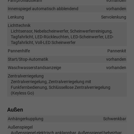
Fahrprofilauswahl
vorhanden
Innenspiegel automatisch abblendend
vorhanden
Lenkung
Servolenkung
Lichttechnik
Lichtsensor, Nebelscheinwerfer, Scheinwerferreinigung,
Tagfahrlicht, LED-Rückleuchten, LED-Scheinwerfer, LED-
Tagfahrlicht, Voll-LED Scheinwerfer
Pannenhilfe
Pannenkit
Start/Stop-Automatik
vorhanden
Waschwasserstandsanzeige
vorhanden
Zentralverriegelung
Zentralverriegelung, Zentralverriegelung mit
Funkfernbedienung, Schlüssellose Zentralverriegelung
(Keyless Go)
Außen
Anhängerkupplung
Schwenkbar
Außenspiegel
Außenspiegel elektrisch anklappbar, Außenspiegel beheizbar,