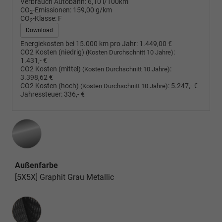
Verbrauch Autobahn:
6,10 l/100km
CO
-Emissionen:
159,00 g/km
2
CO
-Klasse:
F
2
Download
Energiekosten bei 15.000 km pro Jahr:
1.449,00 €
CO2 Kosten (niedrig)
:
(Kosten Durchschnitt 10 Jahre)
1.431,- €
CO2 Kosten (mittel)
:
(Kosten Durchschnitt 10 Jahre)
3.398,62 €
CO2 Kosten (hoch)
:
5.247,- €
(Kosten Durchschnitt 10 Jahre)
Jahressteuer:
336,- €
Außenfarbe
[5X5X] Graphit Grau Metallic
Innenausstattung