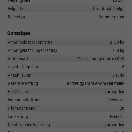
Felgengröße
16 Zoll
Felgentyp
Leichtmetallfelge
Reifentyp
Sommerreifen
Sonstiges
Anhängelast (gebremst)
2100 kg
Anhängelast (ungebremst)
750 kg
Antriebsart
Verbrennungsmotor (ICE)
Anzahl Sitzplätze
5
Anzahl Türen
5-türig
Garantieleistung
Fahrzeuggarantie vom Hersteller
HU/AU neu
vorhanden
Innenausstattung
Schwarz
Kilometerstand
20
Lackierung
Metallic
Nichtraucher-Fahrzeug
vorhanden