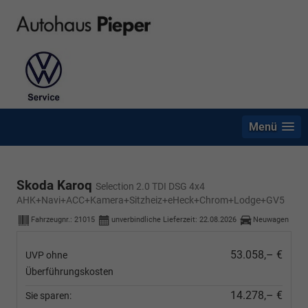
Menü
Skoda Karoq
Selection 2.0 TDI DSG 4x4
AHK+Navi+ACC+Kamera+Sitzheiz+eHeck+Chrom+Lodge+GV5
Fahrzeugnr.:
21015
unverbindliche Lieferzeit:
22.08.2026
Neuwagen
53.058,– €
UVP ohne
Überführungskosten
14.278,– €
Sie sparen: