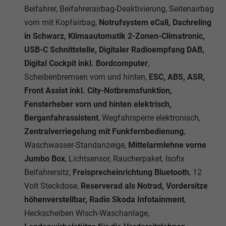
Beifahrer, Beifahrerairbag-Deaktivierung, Seitenairbag
vorn mit Kopfairbag,
Notrufsystem eCall, Dachreling
in Schwarz, Klimaautomatik 2-Zonen-Climatronic,
USB-C Schnittstelle, Digitaler Radioempfang DAB,
Digital Cockpit inkl. Bordcomputer
,
Scheibenbremsen vorn und hinten,
ESC, ABS, ASR,
Front Assist inkl. City-Notbremsfunktion,
Fensterheber vorn und hinten elektrisch,
Berganfahrassistent
, Wegfahrsperre elektronisch,
Zentralverriegelung mit Funkfernbedienung
,
Waschwasser-Standanzeige,
Mittelarmlehne vorne
Jumbo Box
, Lichtsensor, Raucherpaket, Isofix
Beifahrersitz,
Freisprecheinrichtung Bluetooth
, 12
Volt Steckdose,
Reserverad als Notrad, Vordersitze
höhenverstellbar, Radio Skoda Infotainment
,
Heckscheiben Wisch-Waschanlage,