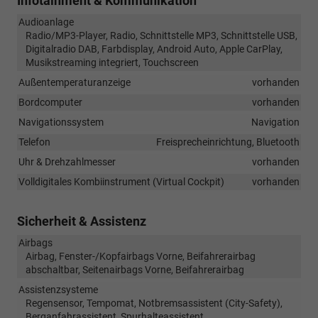
Infotainment & Kommunikation
Audioanlage
Radio/MP3-Player, Radio, Schnittstelle MP3, Schnittstelle USB,
Digitalradio DAB, Farbdisplay, Android Auto, Apple CarPlay,
Musikstreaming integriert, Touchscreen
Außentemperaturanzeige
vorhanden
Bordcomputer
vorhanden
Navigationssystem
Navigation
Telefon
Freisprecheinrichtung, Bluetooth
Uhr & Drehzahlmesser
vorhanden
Volldigitales Kombiinstrument (Virtual Cockpit)
vorhanden
Sicherheit & Assistenz
Airbags
Airbag, Fenster-/Kopfairbags Vorne, Beifahrerairbag
abschaltbar, Seitenairbags Vorne, Beifahrerairbag
Assistenzsysteme
Regensensor, Tempomat, Notbremsassistent (City-Safety),
Berganfahrassistent, Spurhalteassistent,