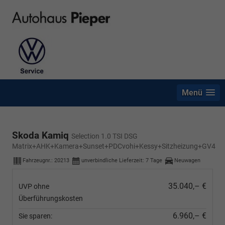
Menü
Skoda Kamiq
Selection 1.0 TSI DSG
Matrix+AHK+Kamera+Sunset+PDCvohi+Kessy+Sitzheizung+GV4
Fahrzeugnr.:
20213
unverbindliche Lieferzeit:
7 Tage
Neuwagen
35.040,– €
UVP ohne
Überführungskosten
6.960,– €
Sie sparen: