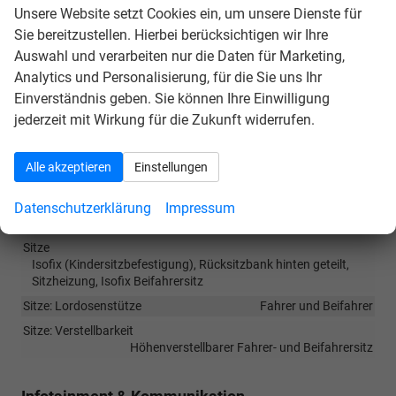
Innen
Unsere Website setzt Cookies ein, um unsere Dienste für
Sie bereitzustellen. Hierbei berücksichtigen wir Ihre
Armlehnen
Mittelarmlehne, Fahrer
Auswahl und verarbeiten nur die Daten für Marketing,
Fensterheber
elektrisch 4-fach
Analytics und Personalisierung, für die Sie uns Ihr
Innenraumfilter
vorhanden
Einverständnis geben. Sie können Ihre Einwilligung
Klimatisierung
Klimaautomatik, 2-Zonen-Klimaautomatik
jederzeit mit Wirkung für die Zukunft widerrufen.
Laderaumabdeckung
vorhanden
Lenkrad
Alle akzeptieren
Einstellungen
in Leder, höhenverstellbar, mit Multifunktionen, mit
Schaltwippen
Datenschutzerklärung
Impressum
Raucherpaket
vorhanden
Sitze
Isofix (Kindersitzbefestigung), Rücksitzbank hinten geteilt,
Sitzheizung, Isofix Beifahrersitz
Sitze: Lordosenstütze
Fahrer und Beifahrer
Sitze: Verstellbarkeit
Höhenverstellbarer Fahrer- und Beifahrersitz