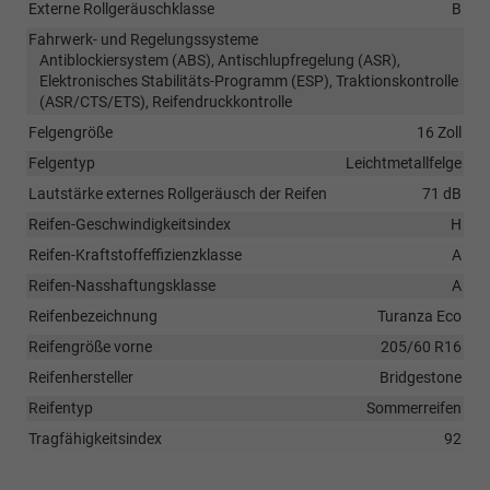
Externe Rollgeräuschklasse
B
Fahrwerk- und Regelungssysteme
Antiblockiersystem (ABS), Antischlupfregelung (ASR),
Elektronisches Stabilitäts-Programm (ESP), Traktionskontrolle
(ASR/CTS/ETS), Reifendruckkontrolle
Felgengröße
16 Zoll
Felgentyp
Leichtmetallfelge
Lautstärke externes Rollgeräusch der Reifen
71 dB
Reifen-Geschwindigkeitsindex
H
Reifen-Kraftstoffeffizienzklasse
A
Reifen-Nasshaftungsklasse
A
Reifenbezeichnung
Turanza Eco
Reifengröße vorne
205/60 R16
Reifenhersteller
Bridgestone
Reifentyp
Sommerreifen
Tragfähigkeitsindex
92