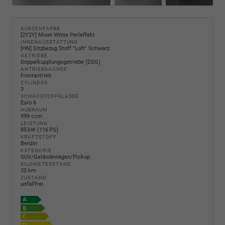
AUSSENFARBE
[2Y2Y] Moon White Perleffekt
INNENAUSSTATTUNG
[HN] Sitzbezug Stoff "Loft" Schwarz
GETRIEBE
Doppelkupplungsgetriebe (DSG)
ANTRIEBSACHSE
Frontantrieb
ZYLINDER
3
SCHADSTOFFKLASSE
Euro 6
HUBRAUM
999 ccm
LEISTUNG
85 kW (116 PS)
KRAFTSTOFF
Benzin
KATEGORIE
SUV/Geländewagen/Pickup
KILOMETERSTAND
20 km
ZUSTAND
unfallfrei