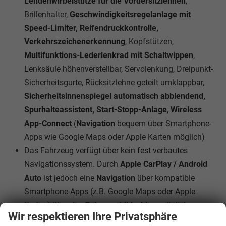
Lendenwirbelstütze für die Vordersitzlehnen
,
Brillenhalter,
Geschwindigkeitsregelanlage mit
Speed-Limiter, Reifendruckkontrolle,
Verkehrszeichenerkennung
, Kopfstützen,
Multifunktions-Lederlenkrad mit Schaltwippen
,
Lenksäule höhenverstellbar,
Servolenkung, Dreipunkt-
Sicherheitsgurte, Rücksitzlehne geteilt umklappbar,
Sicherheitsinnenspiegel automatisch abblendend,
Spurhalteassistent, Start-Stopp-Anlage
,
Wireless
App-Connect
(
Navigation
bequem über Smartphone-
Apps wie Google Maps oder Apple Karten möglich)
Das Fahrzeug verfügt über kein fest verbautes
Navigationssystem. Durch
Apple CarPlay / Android
Auto
ist jedoch eine
Navigation
über kompatible
Smartphone-Apps (z.B. Google Maps oder Apple
Karten) über den
Fahrzeugbildschirm
möglich.
Wir respektieren Ihre Privatsphäre