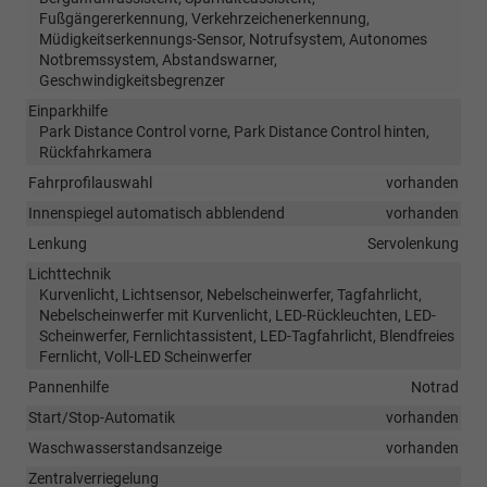
Fußgängererkennung, Verkehrzeichenerkennung,
Müdigkeitserkennungs-Sensor, Notrufsystem, Autonomes
Notbremssystem, Abstandswarner,
Geschwindigkeitsbegrenzer
Einparkhilfe
Park Distance Control vorne, Park Distance Control hinten,
Rückfahrkamera
Fahrprofilauswahl
vorhanden
Innenspiegel automatisch abblendend
vorhanden
Lenkung
Servolenkung
Lichttechnik
Kurvenlicht, Lichtsensor, Nebelscheinwerfer, Tagfahrlicht,
Nebelscheinwerfer mit Kurvenlicht, LED-Rückleuchten, LED-
Scheinwerfer, Fernlichtassistent, LED-Tagfahrlicht, Blendfreies
Fernlicht, Voll-LED Scheinwerfer
Pannenhilfe
Notrad
Start/Stop-Automatik
vorhanden
Waschwasserstandsanzeige
vorhanden
Zentralverriegelung