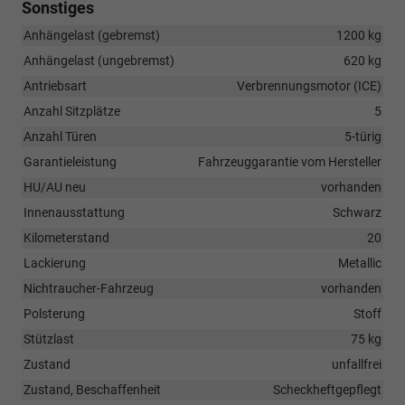
Sonstiges
Anhängelast (gebremst)
1200 kg
Anhängelast (ungebremst)
620 kg
Antriebsart
Verbrennungsmotor (ICE)
Anzahl Sitzplätze
5
Anzahl Türen
5-türig
Garantieleistung
Fahrzeuggarantie vom Hersteller
HU/AU neu
vorhanden
Innenausstattung
Schwarz
Kilometerstand
20
Lackierung
Metallic
Nichtraucher-Fahrzeug
vorhanden
Polsterung
Stoff
Stützlast
75 kg
Zustand
unfallfrei
Zustand, Beschaffenheit
Scheckheftgepflegt