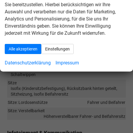
Sie bereitzustellen. Hierbei berücksichtigen wir Ihre
Auswahl und verarbeiten nur die Daten für Marketing,
Innen
Analytics und Personalisierung, für die Sie uns Ihr
Armlehnen
Mittelarmlehne, Fahrer
Einverständnis geben. Sie können Ihre Einwilligung
Fensterheber
elektrisch 4-fach
jederzeit mit Wirkung für die Zukunft widerrufen.
Innenraumfilter
vorhanden
Klimatisierung
Klimaautomatik, 2-Zonen-Klimaautomatik
Alle akzeptieren
Einstellungen
Laderaumabdeckung
vorhanden
Datenschutzerklärung
Impressum
Lenkrad
in Leder, höhenverstellbar, mit Multifunktionen, mit
Schaltwippen
Sitze
Isofix (Kindersitzbefestigung), Rücksitzbank hinten geteilt,
Sitzheizung, Isofix Beifahrersitz
Sitze: Lordosenstütze
Fahrer und Beifahrer
Sitze: Verstellbarkeit
Höhenverstellbarer Fahrer- und Beifahrersitz
Infotainment & Kommunikation