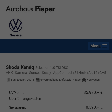
Menü
Skoda Kamiq
Selection 1.0 TSI DSG
AHK+Kamera+Sunset+Kessy+AppConnect+Sitzheiz+Alu16+GV5
Fahrzeugnr.:
20015
unverbindliche Lieferzeit:
7 Tage
Neuwagen
35.970,– €
UVP ohne
Überführungskosten
8.390,– €
Sie sparen: