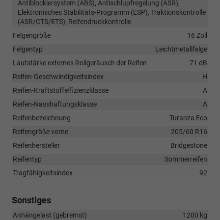
Antiblockiersystem (ABS), Antischlupfregelung (ASR),
Elektronisches Stabilitäts-Programm (ESP), Traktionskontrolle
(ASR/CTS/ETS), Reifendruckkontrolle
Felgengröße
16 Zoll
Felgentyp
Leichtmetallfelge
Lautstärke externes Rollgeräusch der Reifen
71 dB
Reifen-Geschwindigkeitsindex
H
Reifen-Kraftstoffeffizienzklasse
A
Reifen-Nasshaftungsklasse
A
Reifenbezeichnung
Turanza Eco
Reifengröße vorne
205/60 R16
Reifenhersteller
Bridgestone
Reifentyp
Sommerreifen
Tragfähigkeitsindex
92
Sonstiges
Anhängelast (gebremst)
1200 kg