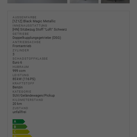
AUSSENFARBE
[1Z1Z] Black Magic Metallic
INNENAUSSTATTUNG
[HN] Sitzbezug Stoff "Loft" Schwarz
GETRIEBE
Doppelkupplungsgetriebe (DSG)
ANTRIEBSACHSE
Frontantrieb
ZYLINDER
3
SCHADSTOFFKLASSE
Euro 6
HUBRAUM
999 ccm
LEISTUNG
85 kW (116 PS)
KRAFTSTOFF
Benzin
KATEGORIE
SUV/Geländewagen/Pickup
KILOMETERSTAND
20 km
ZUSTAND
unfallfrei