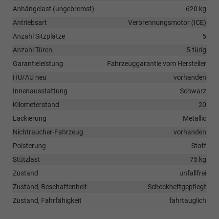
Anhängelast (ungebremst)
620 kg
Antriebsart
Verbrennungsmotor (ICE)
Anzahl Sitzplätze
5
Anzahl Türen
5-türig
Garantieleistung
Fahrzeuggarantie vom Hersteller
HU/AU neu
vorhanden
Innenausstattung
Schwarz
Kilometerstand
20
Lackierung
Metallic
Nichtraucher-Fahrzeug
vorhanden
Polsterung
Stoff
Stützlast
75 kg
Zustand
unfallfrei
Zustand, Beschaffenheit
Scheckheftgepflegt
Zustand, Fahrfähigkeit
fahrtauglich