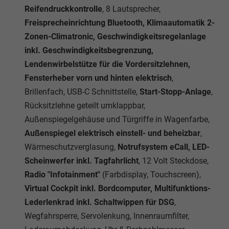
Reifendruckkontrolle
, 8 Lautsprecher,
Freisprecheinrichtung Bluetooth, Klimaautomatik 2-
Zonen-Climatronic, Geschwindigkeitsregelanlage
inkl. Geschwindigkeitsbegrenzung,
Lendenwirbelstütze für die Vordersitzlehnen,
Fensterheber vorn und hinten elektrisch
,
Brillenfach,
USB-C Schnittstelle,
Start-Stopp-Anlage
,
Rücksitzlehne geteilt umklappbar,
Außenspiegelgehäuse und Türgriffe in Wagenfarbe,
Außenspiegel elektrisch einstell- und beheizbar
,
Wärmeschutzverglasung,
Notrufsystem eCall, LED-
Scheinwerfer inkl. Tagfahrlicht
, 12 Volt Steckdose,
Radio "Infotainment"
(Farbdisplay, Touchscreen),
Virtual Cockpit inkl. Bordcomputer, Multifunktions-
Lederlenkrad inkl. Schaltwippen für DSG
,
Wegfahrsperre, Servolenkung, Innenraumfilter,