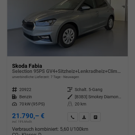
Skoda Fabia
Selection 95PS GV4+Sitzheiz+Lenkradheiz+Climatronic+Sunset+AppConnect+PDC
unverbindliche Lieferzeit:
7 Tage
Neuwagen
Fahrzeugnr.
20922
Getriebe
Schalt. 5-Gang
Kraftstoff
Benzin
Außenfarbe
[B3B3] Smokey Diamond-Silber Metallic
Leistung
70 kW (95 PS)
Kilometerstand
20 km
21.790,– €
Wir rufen Sie an
PDF-Datei, Fahrzeugexposé d
Drucken, parken oder v
incl. 19% MwSt.
Verbrauch kombiniert:
5,60 l/100km
CO
-Klasse:
D