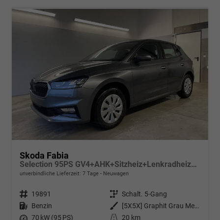
Skoda Fabia
Selection 95PS GV4+AHK+Sitzheiz+Lenkradheiz+Climatronic+Tempomat+PDC
unverbindliche Lieferzeit:
7 Tage
Neuwagen
Fahrzeugnr.
19891
Getriebe
Schalt. 5-Gang
Kraftstoff
Benzin
Außenfarbe
[5X5X] Graphit Grau Metallic
Leistung
70 kW (95 PS)
Kilometerstand
20 km