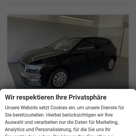
Wir respektieren Ihre Privatsphäre
Skoda Fabia
Unsere Website setzt Cookies ein, um unsere Dienste für
Selection 95PS GV4+Sitzheiz+Lenkradheiz+Climatronic+Sunset+AppConnect+PDC
Sie bereitzustellen. Hierbei berücksichtigen wir Ihre
unverbindliche Lieferzeit:
7 Tage
Neuwagen
Auswahl und verarbeiten nur die Daten für Marketing,
Analytics und Personalisierung, für die Sie uns Ihr
Fahrzeugnr.
20920
Getriebe
Schalt. 5-Gang