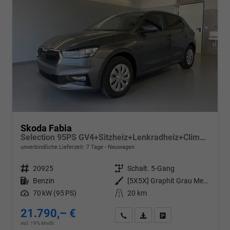
Skoda Fabia
Selection 95PS GV4+Sitzheiz+Lenkradheiz+Climatronic+Sunset+AppConnect+PDC
unverbindliche Lieferzeit:
7 Tage
Neuwagen
Fahrzeugnr.
20925
Getriebe
Schalt. 5-Gang
Kraftstoff
Benzin
Außenfarbe
[5X5X] Graphit Grau Metallic
Leistung
70 kW (95 PS)
Kilometerstand
20 km
21.790,– €
Wir rufen Sie an
PDF-Datei, Fahrzeugexposé d
Drucken, parken oder v
incl. 19% MwSt.