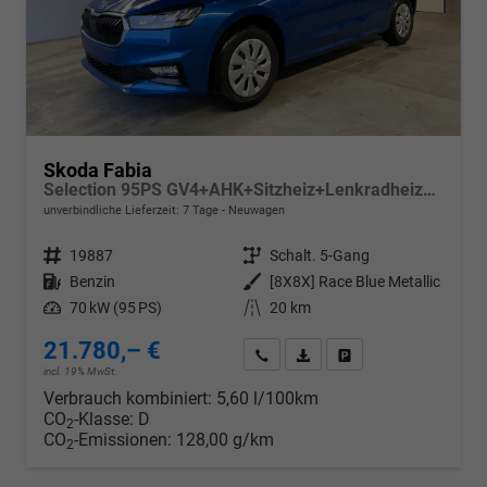
Skoda Fabia
Selection 95PS GV4+AHK+Sitzheiz+Lenkradheiz+Climatronic+Tempomat+PDC
unverbindliche Lieferzeit:
7 Tage
Neuwagen
Fahrzeugnr.
19887
Getriebe
Schalt. 5-Gang
Kraftstoff
Benzin
Außenfarbe
[8X8X] Race Blue Metallic
Leistung
70 kW (95 PS)
Kilometerstand
20 km
21.780,– €
Wir rufen Sie an
PDF-Datei, Fahrzeugexposé d
Drucken, parken oder v
incl. 19% MwSt.
Verbrauch kombiniert:
5,60 l/100km
CO
-Klasse:
D
2
CO
-Emissionen:
128,00 g/km
2