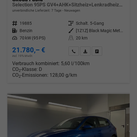
Selection 95PS GV4+AHK+Sitzheiz+Lenkradheiz+Climatronic+Tempomat+PDC
unverbindliche Lieferzeit:
7 Tage
Neuwagen
Fahrzeugnr.
19885
Getriebe
Schalt. 5-Gang
Kraftstoff
Benzin
Außenfarbe
[1Z1Z] Black Magic Metallic
Leistung
70 kW (95 PS)
Kilometerstand
20 km
21.780,– €
Wir rufen Sie an
PDF-Datei, Fahrzeugexposé d
Drucken, parken oder v
incl. 19% MwSt.
Verbrauch kombiniert:
5,60 l/100km
CO
-Klasse:
D
2
CO
-Emissionen:
128,00 g/km
2