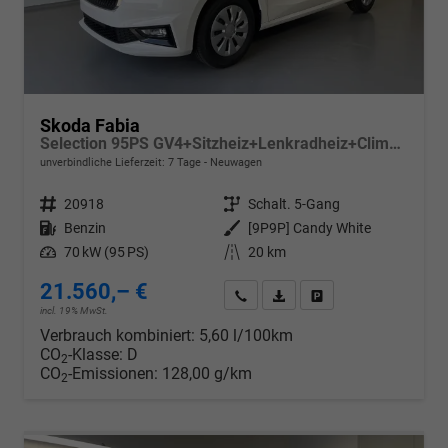
Skoda Fabia
Selection 95PS GV4+Sitzheiz+Lenkradheiz+Climatronic+Sunset+AppConnect+PDC
unverbindliche Lieferzeit:
7 Tage
Neuwagen
Fahrzeugnr.
20918
Getriebe
Schalt. 5-Gang
Kraftstoff
Benzin
Außenfarbe
[9P9P] Candy White
Leistung
70 kW (95 PS)
Kilometerstand
20 km
21.560,– €
Wir rufen Sie an
PDF-Datei, Fahrzeugexposé d
Drucken, parken oder v
incl. 19% MwSt.
Verbrauch kombiniert:
5,60 l/100km
CO
-Klasse:
D
2
CO
-Emissionen:
128,00 g/km
2