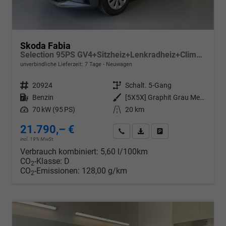
Skoda Fabia
Selection 95PS GV4+Sitzheiz+Lenkradheiz+Climatronic+Sunset+AppConnect+PDC
unverbindliche Lieferzeit:
7 Tage
Neuwagen
Fahrzeugnr.
20924
Getriebe
Schalt. 5-Gang
Kraftstoff
Benzin
Außenfarbe
[5X5X] Graphit Grau Metallic
Leistung
70 kW (95 PS)
Kilometerstand
20 km
21.790,– €
Wir rufen Sie an
PDF-Datei, Fahrzeugexposé d
Drucken, parken oder v
incl. 19% MwSt.
Verbrauch kombiniert:
5,60 l/100km
CO
-Klasse:
D
2
CO
-Emissionen:
128,00 g/km
2