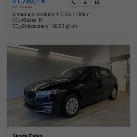
21.780,– €
Wir rufen Sie an
PDF-Datei, Fahrzeugexposé d
Drucken, parken oder v
incl. 19% MwSt.
Verbrauch kombiniert:
5,60 l/100km
CO
-Klasse:
D
2
CO
-Emissionen:
128,00 g/km
2
Skoda Fabia