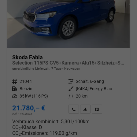
Skoda Fabia
Selection 115PS GV5+Kamera+Alu15+Sitzheiz+Sunset+Regensensor+AppConnect+LED
unverbindliche Lieferzeit:
7 Tage
Neuwagen
Fahrzeugnr.
21044
Getriebe
Schalt. 6-Gang
Kraftstoff
Benzin
Außenfarbe
[K4K4] Energy Blau
Leistung
85 kW (116 PS)
Kilometerstand
20 km
21.780,– €
Wir rufen Sie an
PDF-Datei, Fahrzeugexposé d
Drucken, parken oder v
incl. 19% MwSt.
Verbrauch kombiniert:
5,30 l/100km
CO
-Klasse:
D
2
CO
-Emissionen:
119,00 g/km
2