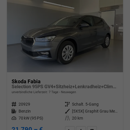
Skoda Fabia
Selection 95PS GV4+Sitzheiz+Lenkradheiz+Climatronic+Sunset+AppConnect+PDC
unverbindliche Lieferzeit:
7 Tage
Neuwagen
Fahrzeugnr.
20929
Getriebe
Schalt. 5-Gang
Kraftstoff
Benzin
Außenfarbe
[5X5X] Graphit Grau Metallic
Leistung
70 kW (95 PS)
Kilometerstand
20 km
21.790,– €