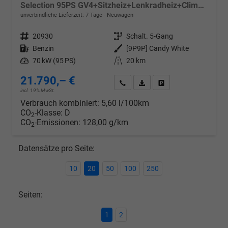
Selection 95PS GV4+Sitzheiz+Lenkradheiz+Climatronic+Sunset+AppConnect+PDC
unverbindliche Lieferzeit:
7 Tage
Neuwagen
Fahrzeugnr.
20930
Getriebe
Schalt. 5-Gang
Kraftstoff
Benzin
Außenfarbe
[9P9P] Candy White
Leistung
70 kW (95 PS)
Kilometerstand
20 km
21.790,– €
Wir rufen Sie an
PDF-Datei, Fahrzeugexposé d
Drucken, parken oder v
incl. 19% MwSt.
Verbrauch kombiniert:
5,60 l/100km
CO
-Klasse:
D
2
CO
-Emissionen:
128,00 g/km
2
Datensätze pro Seite:
10
20
50
100
250
Seiten:
1
2