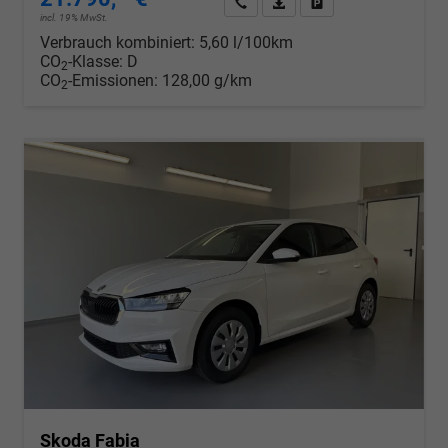
Wir rufen Sie an
PDF-Datei, Fahrzeugexposé d
Drucken, parken oder v
incl. 19% MwSt.
Verbrauch kombiniert:
5,60 l/100km
CO
-Klasse:
D
2
CO
-Emissionen:
128,00 g/km
2
Skoda Fabia