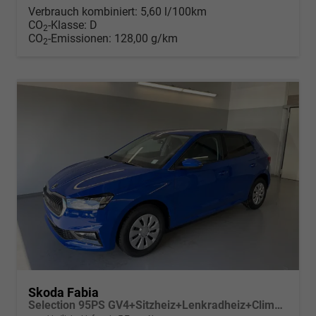
Verbrauch kombiniert:
5,60 l/100km
CO
-Klasse:
D
2
CO
-Emissionen:
128,00 g/km
2
Skoda Fabia
Selection 95PS GV4+Sitzheiz+Lenkradheiz+Climatronic+Sunset+AppConnect+PDC