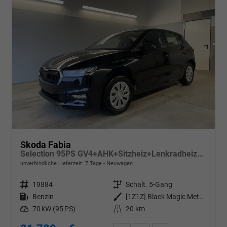
Skoda Fabia
Selection 95PS GV4+AHK+Sitzheiz+Lenkradheiz+Climatronic+Tempomat+PDC
unverbindliche Lieferzeit:
7 Tage
Neuwagen
Fahrzeugnr.
19884
Getriebe
Schalt. 5-Gang
Kraftstoff
Benzin
Außenfarbe
[1Z1Z] Black Magic Metallic
Leistung
70 kW (95 PS)
Kilometerstand
20 km