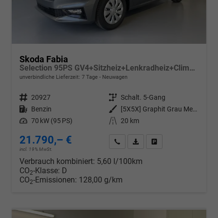
Skoda Fabia
Selection 95PS GV4+Sitzheiz+Lenkradheiz+Climatronic+Sunset+AppConnect+PDC
unverbindliche Lieferzeit:
7 Tage
Neuwagen
Fahrzeugnr.
20927
Getriebe
Schalt. 5-Gang
Kraftstoff
Benzin
Außenfarbe
[5X5X] Graphit Grau Metallic
Leistung
70 kW (95 PS)
Kilometerstand
20 km
21.790,– €
Wir rufen Sie an
PDF-Datei, Fahrzeugexposé d
Drucken, parken oder v
incl. 19% MwSt.
Verbrauch kombiniert:
5,60 l/100km
CO
-Klasse:
D
2
CO
-Emissionen:
128,00 g/km
2