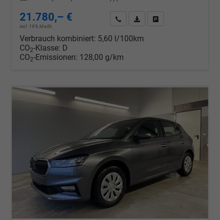
21.780,– €
Wir rufen Sie an
PDF-Datei, Fahrzeugexposé d
Drucken, parken oder v
incl. 19% MwSt.
Verbrauch kombiniert:
5,60 l/100km
CO
-Klasse:
D
2
CO
-Emissionen:
128,00 g/km
2