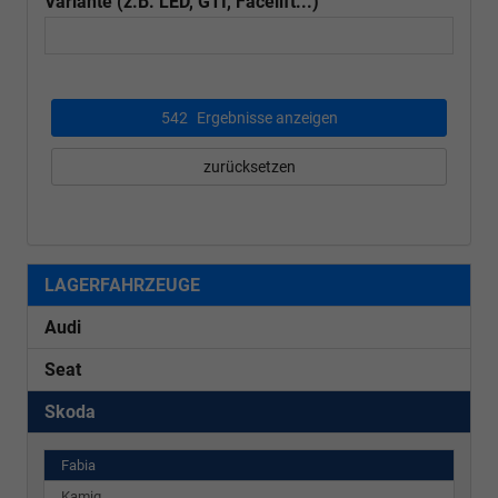
Variante (z.B. LED, GTI, Facelift...)
542
Ergebnisse anzeigen
zurücksetzen
LAGERFAHRZEUGE
Audi
Seat
Skoda
Fabia
Kamiq