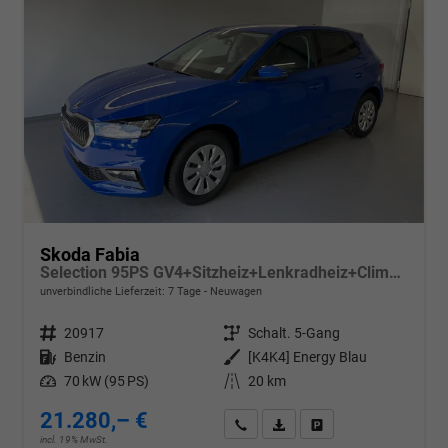
Skoda Fabia
Selection 95PS GV4+Sitzheiz+Lenkradheiz+Climatronic+Sunset+AppConnect+PDC
unverbindliche Lieferzeit:
7 Tage
Neuwagen
Fahrzeugnr.
20917
Getriebe
Schalt. 5-Gang
Kraftstoff
Benzin
Außenfarbe
[K4K4] Energy Blau
Leistung
70 kW (95 PS)
Kilometerstand
20 km
21.280,– €
Wir rufen Sie an
PDF-Datei, Fahrzeugexposé d
Drucken, parken oder v
incl. 19% MwSt.