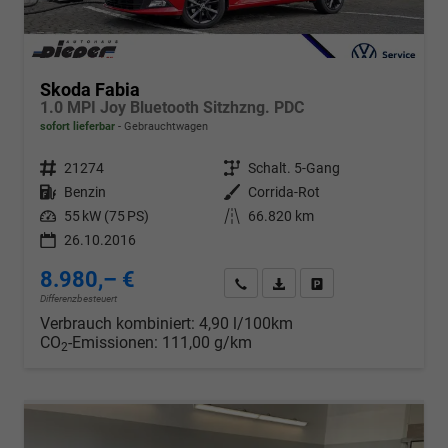
Skoda Fabia
1.0 MPI Joy Bluetooth Sitzhzng. PDC
sofort lieferbar
Gebrauchtwagen
Fahrzeugnr.
21274
Getriebe
Schalt. 5-Gang
Kraftstoff
Benzin
Außenfarbe
Corrida-Rot
Leistung
55 kW (75 PS)
Kilometerstand
66.820 km
26.10.2016
8.980,– €
Wir rufen Sie an
PDF-Datei, Fahrzeugexposé d
Drucken, parken oder v
Differenzbesteuert
Verbrauch kombiniert:
4,90 l/100km
CO
-Emissionen:
111,00 g/km
2