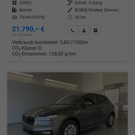
Fahrzeugnr.
20923
Getriebe
Schalt. 5-Gang
Kraftstoff
Benzin
Außenfarbe
[B3B3] Smokey Diamond-Silber Metallic
Leistung
70 kW (95 PS)
Kilometerstand
20 km
21.790,– €
Wir rufen Sie an
PDF-Datei, Fahrzeugexposé d
Drucken, parken oder v
incl. 19% MwSt.
Verbrauch kombiniert:
5,60 l/100km
CO
-Klasse:
D
2
CO
-Emissionen:
128,00 g/km
2