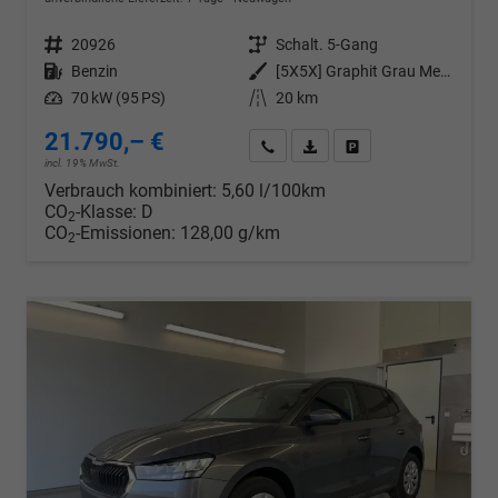
Fahrzeugnr.
20926
Getriebe
Schalt. 5-Gang
Kraftstoff
Benzin
Außenfarbe
[5X5X] Graphit Grau Metallic
Leistung
70 kW (95 PS)
Kilometerstand
20 km
21.790,– €
Wir rufen Sie an
PDF-Datei, Fahrzeugexposé d
Drucken, parken oder v
incl. 19% MwSt.
Verbrauch kombiniert:
5,60 l/100km
CO
-Klasse:
D
2
CO
-Emissionen:
128,00 g/km
2