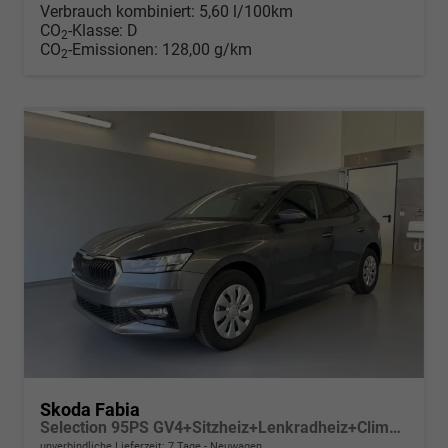
Verbrauch kombiniert:
5,60 l/100km
CO
-Klasse:
D
2
CO
-Emissionen:
128,00 g/km
2
Skoda Fabia
Selection 95PS GV4+Sitzheiz+Lenkradheiz+Climatronic+Sunset+AppConnect+PDC
unverbindliche Lieferzeit:
7 Tage
Neuwagen