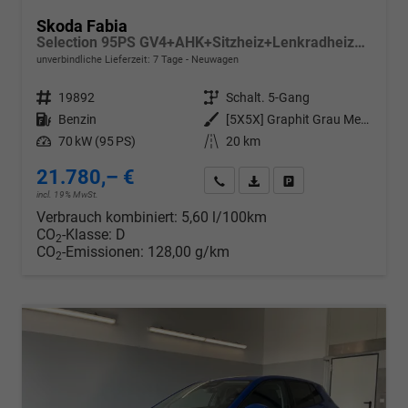
Skoda Fabia
Selection 95PS GV4+AHK+Sitzheiz+Lenkradheiz+Climatronic+Tempomat+PDC
unverbindliche Lieferzeit:
7 Tage
Neuwagen
Fahrzeugnr.
19892
Getriebe
Schalt. 5-Gang
Kraftstoff
Benzin
Außenfarbe
[5X5X] Graphit Grau Metallic
Leistung
70 kW (95 PS)
Kilometerstand
20 km
21.780,– €
Wir rufen Sie an
PDF-Datei, Fahrzeugexposé d
Drucken, parken oder v
incl. 19% MwSt.
Verbrauch kombiniert:
5,60 l/100km
CO
-Klasse:
D
2
CO
-Emissionen:
128,00 g/km
2