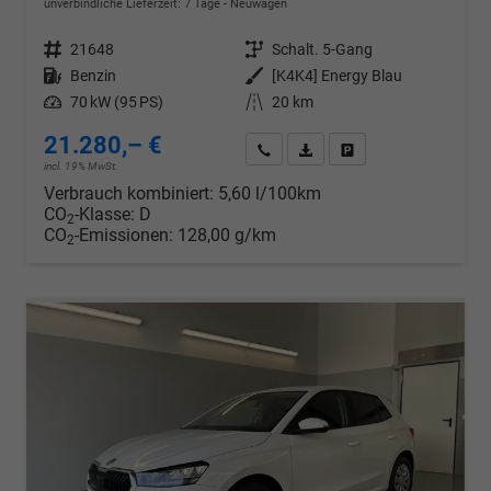
unverbindliche Lieferzeit:
7 Tage
Neuwagen
Fahrzeugnr.
21648
Getriebe
Schalt. 5-Gang
Kraftstoff
Benzin
Außenfarbe
[K4K4] Energy Blau
Leistung
70 kW (95 PS)
Kilometerstand
20 km
21.280,– €
Wir rufen Sie an
PDF-Datei, Fahrzeugexposé d
Drucken, parken oder v
incl. 19% MwSt.
Verbrauch kombiniert:
5,60 l/100km
CO
-Klasse:
D
2
CO
-Emissionen:
128,00 g/km
2