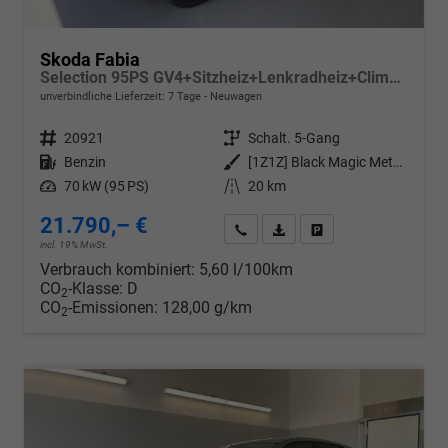
Skoda Fabia
Selection 95PS GV4+Sitzheiz+Lenkradheiz+Climatronic+Sunset+AppConnect+PDC
unverbindliche Lieferzeit:
7 Tage
Neuwagen
Fahrzeugnr.
20921
Getriebe
Schalt. 5-Gang
Kraftstoff
Benzin
Außenfarbe
[1Z1Z] Black Magic Metallic
Leistung
70 kW (95 PS)
Kilometerstand
20 km
21.790,– €
Wir rufen Sie an
PDF-Datei, Fahrzeugexposé d
Drucken, parken oder v
incl. 19% MwSt.
Verbrauch kombiniert:
5,60 l/100km
CO
-Klasse:
D
2
CO
-Emissionen:
128,00 g/km
2