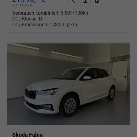
Wir rufen Sie an
PDF-Datei, Fahrzeugexposé d
Drucken, parken oder v
incl. 19% MwSt.
Verbrauch kombiniert:
5,60 l/100km
CO
-Klasse:
D
2
CO
-Emissionen:
128,00 g/km
2
Skoda Fabia