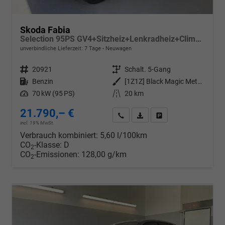
Skoda Fabia
Selection 95PS GV4+Sitzheiz+Lenkradheiz+Climatronic+Sunset+AppConnect+PDC
unverbindliche Lieferzeit:
7 Tage
Neuwagen
Fahrzeugnr.
20921
Getriebe
Schalt. 5-Gang
Kraftstoff
Benzin
Außenfarbe
[1Z1Z] Black Magic Metallic
Leistung
70 kW (95 PS)
Kilometerstand
20 km
21.790,– €
Wir rufen Sie an
PDF-Datei, Fahrzeugexposé d
Drucken, parken oder v
incl. 19% MwSt.
Verbrauch kombiniert:
5,60 l/100km
CO
-Klasse:
D
2
CO
-Emissionen:
128,00 g/km
2