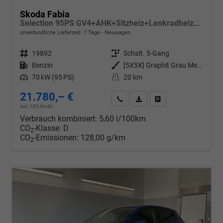
Skoda Fabia
Selection 95PS GV4+AHK+Sitzheiz+Lenkradheiz+Climatronic+Tempomat+PDC
unverbindliche Lieferzeit:
7 Tage
Neuwagen
Fahrzeugnr.
19892
Getriebe
Schalt. 5-Gang
Kraftstoff
Benzin
Außenfarbe
[5X5X] Graphit Grau Metallic
Leistung
70 kW (95 PS)
Kilometerstand
20 km
21.780,– €
Wir rufen Sie an
PDF-Datei, Fahrzeugexposé d
Drucken, parken oder v
incl. 19% MwSt.
Verbrauch kombiniert:
5,60 l/100km
CO
-Klasse:
D
2
CO
-Emissionen:
128,00 g/km
2