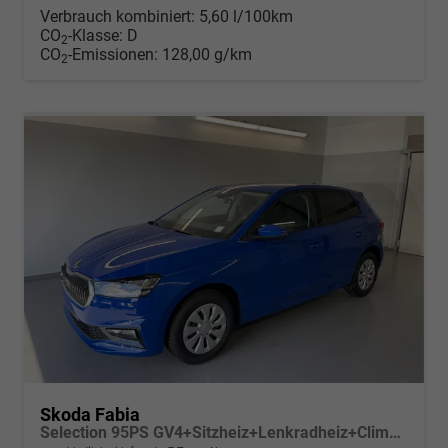
Verbrauch kombiniert:
5,60 l/100km
CO
-Klasse:
D
2
CO
-Emissionen:
128,00 g/km
2
Skoda Fabia
Selection 95PS GV4+Sitzheiz+Lenkradheiz+Climatronic+Sunset+AppConnect+PDC