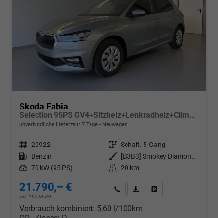
Skoda Fabia
Selection 95PS GV4+Sitzheiz+Lenkradheiz+Climatronic+Sunset+AppConnect+PDC
unverbindliche Lieferzeit:
7 Tage
Neuwagen
Fahrzeugnr.
20922
Getriebe
Schalt. 5-Gang
Kraftstoff
Benzin
Außenfarbe
[B3B3] Smokey Diamond-Silber Metallic
Leistung
70 kW (95 PS)
Kilometerstand
20 km
21.790,– €
Wir rufen Sie an
PDF-Datei, Fahrzeugexposé d
Drucken, parken oder v
incl. 19% MwSt.
Verbrauch kombiniert:
5,60 l/100km
CO
-Klasse:
D