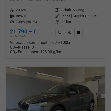
Fahrzeugnr.
20926
Getriebe
Schalt. 5-Gang
Kraftstoff
Benzin
Außenfarbe
[5X5X] Graphit Grau Metallic
Leistung
70 kW (95 PS)
Kilometerstand
20 km
21.790,– €
Wir rufen Sie an
PDF-Datei, Fahrzeugexposé d
Drucken, parken oder v
incl. 19% MwSt.
Verbrauch kombiniert:
5,60 l/100km
CO
-Klasse:
D
2
CO
-Emissionen:
128,00 g/km
2