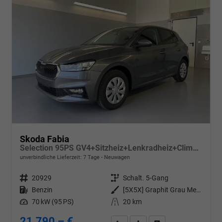
Skoda Fabia
Selection 95PS GV4+Sitzheiz+Lenkradheiz+Climatronic+Sunset+AppConnect+PDC
unverbindliche Lieferzeit:
7 Tage
Neuwagen
Fahrzeugnr.
20929
Getriebe
Schalt. 5-Gang
Kraftstoff
Benzin
Außenfarbe
[5X5X] Graphit Grau Metallic
Leistung
70 kW (95 PS)
Kilometerstand
20 km
21.790,– €