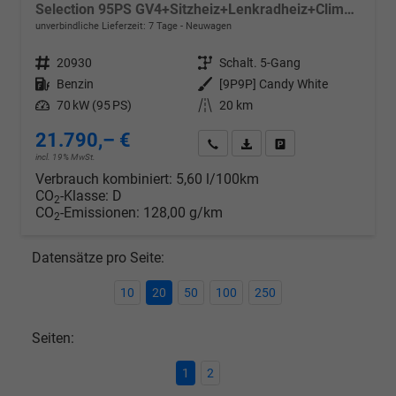
Selection 95PS GV4+Sitzheiz+Lenkradheiz+Climatronic+Sunset+AppConnect+PDC
unverbindliche Lieferzeit:
7 Tage
Neuwagen
Fahrzeugnr.
20930
Getriebe
Schalt. 5-Gang
Kraftstoff
Benzin
Außenfarbe
[9P9P] Candy White
Leistung
70 kW (95 PS)
Kilometerstand
20 km
21.790,– €
Wir rufen Sie an
PDF-Datei, Fahrzeugexposé d
Drucken, parken oder v
incl. 19% MwSt.
Verbrauch kombiniert:
5,60 l/100km
CO
-Klasse:
D
2
CO
-Emissionen:
128,00 g/km
2
Datensätze pro Seite:
10
20
50
100
250
Seiten:
1
2