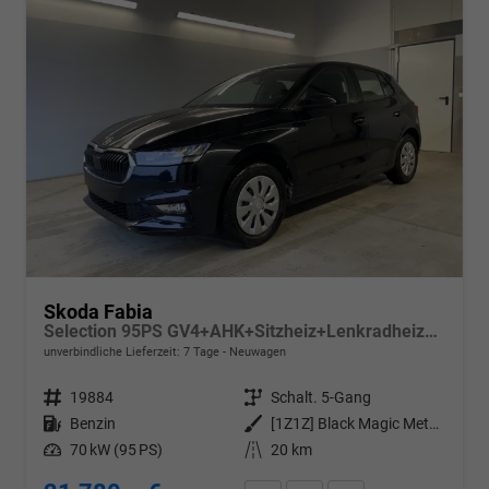
Skoda Fabia
Selection 95PS GV4+AHK+Sitzheiz+Lenkradheiz+Climatronic+Tempomat+PDC
unverbindliche Lieferzeit:
7 Tage
Neuwagen
Fahrzeugnr.
19884
Getriebe
Schalt. 5-Gang
Kraftstoff
Benzin
Außenfarbe
[1Z1Z] Black Magic Metallic
Leistung
70 kW (95 PS)
Kilometerstand
20 km