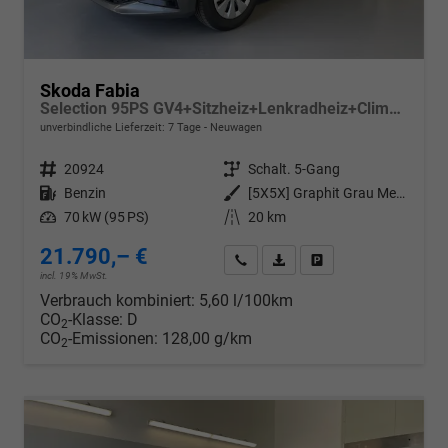
Skoda Fabia
Selection 95PS GV4+Sitzheiz+Lenkradheiz+Climatronic+Sunset+AppConnect+PDC
unverbindliche Lieferzeit:
7 Tage
Neuwagen
Fahrzeugnr.
20924
Getriebe
Schalt. 5-Gang
Kraftstoff
Benzin
Außenfarbe
[5X5X] Graphit Grau Metallic
Leistung
70 kW (95 PS)
Kilometerstand
20 km
21.790,– €
Wir rufen Sie an
PDF-Datei, Fahrzeugexposé d
Drucken, parken oder v
incl. 19% MwSt.
Verbrauch kombiniert:
5,60 l/100km
CO
-Klasse:
D
2
CO
-Emissionen:
128,00 g/km
2