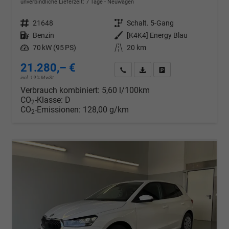
unverbindliche Lieferzeit:
7 Tage
Neuwagen
Fahrzeugnr.
21648
Getriebe
Schalt. 5-Gang
Kraftstoff
Benzin
Außenfarbe
[K4K4] Energy Blau
Leistung
70 kW (95 PS)
Kilometerstand
20 km
21.280,– €
Wir rufen Sie an
PDF-Datei, Fahrzeugexposé d
Drucken, parken oder v
incl. 19% MwSt.
Verbrauch kombiniert:
5,60 l/100km
CO
-Klasse:
D
2
CO
-Emissionen:
128,00 g/km
2