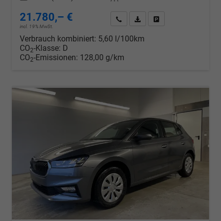
21.780,– €
Wir rufen Sie an
PDF-Datei, Fahrzeugexposé d
Drucken, parken oder v
incl. 19% MwSt.
Verbrauch kombiniert:
5,60 l/100km
CO
-Klasse:
D
2
CO
-Emissionen:
128,00 g/km
2