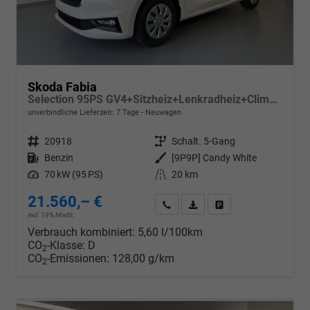
Skoda Fabia
Selection 95PS GV4+Sitzheiz+Lenkradheiz+Climatronic+Sunset+AppConnect+PDC
unverbindliche Lieferzeit:
7 Tage
Neuwagen
Fahrzeugnr.
20918
Getriebe
Schalt. 5-Gang
Kraftstoff
Benzin
Außenfarbe
[9P9P] Candy White
Leistung
70 kW (95 PS)
Kilometerstand
20 km
21.560,– €
Wir rufen Sie an
PDF-Datei, Fahrzeugexposé d
Drucken, parken oder v
incl. 19% MwSt.
Verbrauch kombiniert:
5,60 l/100km
CO
-Klasse:
D
2
CO
-Emissionen:
128,00 g/km
2