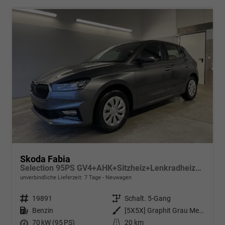
Skoda Fabia
Selection 95PS GV4+AHK+Sitzheiz+Lenkradheiz+Climatronic+Tempomat+PDC
unverbindliche Lieferzeit:
7 Tage
Neuwagen
Fahrzeugnr.
19891
Getriebe
Schalt. 5-Gang
Kraftstoff
Benzin
Außenfarbe
[5X5X] Graphit Grau Metallic
Leistung
70 kW (95 PS)
Kilometerstand
20 km