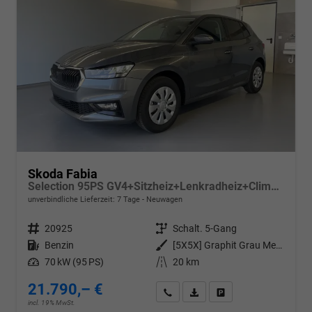
Skoda Fabia
Selection 95PS GV4+Sitzheiz+Lenkradheiz+Climatronic+Sunset+AppConnect+PDC
unverbindliche Lieferzeit:
7 Tage
Neuwagen
Fahrzeugnr.
20925
Getriebe
Schalt. 5-Gang
Kraftstoff
Benzin
Außenfarbe
[5X5X] Graphit Grau Metallic
Leistung
70 kW (95 PS)
Kilometerstand
20 km
21.790,– €
Wir rufen Sie an
PDF-Datei, Fahrzeugexposé d
Drucken, parken oder v
incl. 19% MwSt.