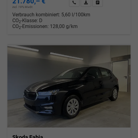
21.780,– €
Wir rufen Sie an
PDF-Datei, Fahrzeugexposé d
Drucken, parken oder v
incl. 19% MwSt.
Verbrauch kombiniert:
5,60 l/100km
CO
-Klasse:
D
2
CO
-Emissionen:
128,00 g/km
2
Skoda Fabia