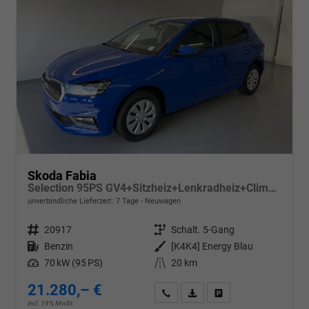
Skoda Fabia
Selection 95PS GV4+Sitzheiz+Lenkradheiz+Climatronic+Sunset+AppConnect+PDC
unverbindliche Lieferzeit:
7 Tage
Neuwagen
Fahrzeugnr.
20917
Getriebe
Schalt. 5-Gang
Kraftstoff
Benzin
Außenfarbe
[K4K4] Energy Blau
Leistung
70 kW (95 PS)
Kilometerstand
20 km
21.280,– €
Wir rufen Sie an
PDF-Datei, Fahrzeugexposé d
Drucken, parken oder v
incl. 19% MwSt.