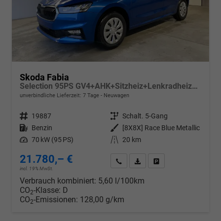
Skoda Fabia
Selection 95PS GV4+AHK+Sitzheiz+Lenkradheiz+Climatronic+Tempomat+PDC
unverbindliche Lieferzeit:
7 Tage
Neuwagen
Fahrzeugnr.
19887
Getriebe
Schalt. 5-Gang
Kraftstoff
Benzin
Außenfarbe
[8X8X] Race Blue Metallic
Leistung
70 kW (95 PS)
Kilometerstand
20 km
21.780,– €
Wir rufen Sie an
PDF-Datei, Fahrzeugexposé d
Drucken, parken oder v
incl. 19% MwSt.
Verbrauch kombiniert:
5,60 l/100km
CO
-Klasse:
D
2
CO
-Emissionen:
128,00 g/km
2