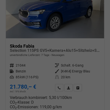
Skoda Fabia
Selection 115PS GV5+Kamera+Alu15+Sitzheiz+Sunset+Regensensor+AppConnect+LED
unverbindliche Lieferzeit:
7 Tage
Neuwagen
Fahrzeugnr.
21044
Getriebe
Schalt. 6-Gang
Kraftstoff
Benzin
Außenfarbe
[K4K4] Energy Blau
Leistung
85 kW (116 PS)
Kilometerstand
20 km
21.780,– €
Wir rufen Sie an
PDF-Datei, Fahrzeugexposé d
Drucken, parken oder v
incl. 19% MwSt.
Verbrauch kombiniert:
5,30 l/100km
CO
-Klasse:
D
2
CO
-Emissionen:
119,00 g/km
2