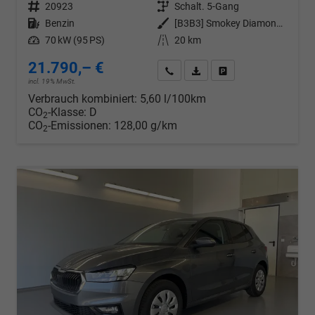
Fahrzeugnr.
20923
Getriebe
Schalt. 5-Gang
Kraftstoff
Benzin
Außenfarbe
[B3B3] Smokey Diamond-Silber Metallic
Leistung
70 kW (95 PS)
Kilometerstand
20 km
21.790,– €
Wir rufen Sie an
PDF-Datei, Fahrzeugexposé d
Drucken, parken oder v
incl. 19% MwSt.
Verbrauch kombiniert:
5,60 l/100km
CO
-Klasse:
D
2
CO
-Emissionen:
128,00 g/km
2