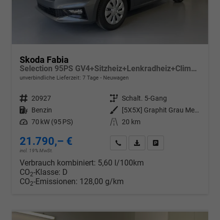
Skoda Fabia
Selection 95PS GV4+Sitzheiz+Lenkradheiz+Climatronic+Sunset+AppConnect+PDC
unverbindliche Lieferzeit:
7 Tage
Neuwagen
Fahrzeugnr.
20927
Getriebe
Schalt. 5-Gang
Kraftstoff
Benzin
Außenfarbe
[5X5X] Graphit Grau Metallic
Leistung
70 kW (95 PS)
Kilometerstand
20 km
21.790,– €
Wir rufen Sie an
PDF-Datei, Fahrzeugexposé d
Drucken, parken oder v
incl. 19% MwSt.
Verbrauch kombiniert:
5,60 l/100km
CO
-Klasse:
D
2
CO
-Emissionen:
128,00 g/km
2