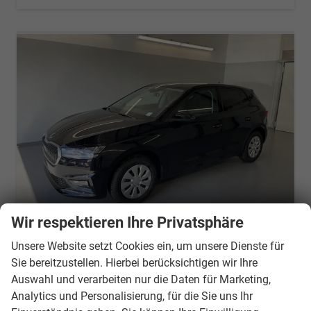
Wir respektieren Ihre Privatsphäre
Skoda Fabia
Unsere Website setzt Cookies ein, um unsere Dienste für
Selection 95PS GV4+Sitzheiz+Lenkradheiz+Climatronic+Sunset+AppConnect+PDC
Sie bereitzustellen. Hierbei berücksichtigen wir Ihre
unverbindliche Lieferzeit:
7 Tage
Neuwagen
Auswahl und verarbeiten nur die Daten für Marketing,
Analytics und Personalisierung, für die Sie uns Ihr
Fahrzeugnr.
20920
Getriebe
Schalt. 5-Gang