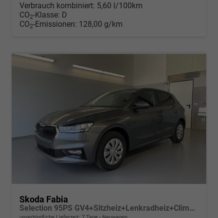
Verbrauch kombiniert:
5,60 l/100km
CO
-Klasse:
D
2
CO
-Emissionen:
128,00 g/km
2
Skoda Fabia
Selection 95PS GV4+Sitzheiz+Lenkradheiz+Climatronic+Sunset+AppConnect+PDC
unverbindliche Lieferzeit:
7 Tage
Neuwagen