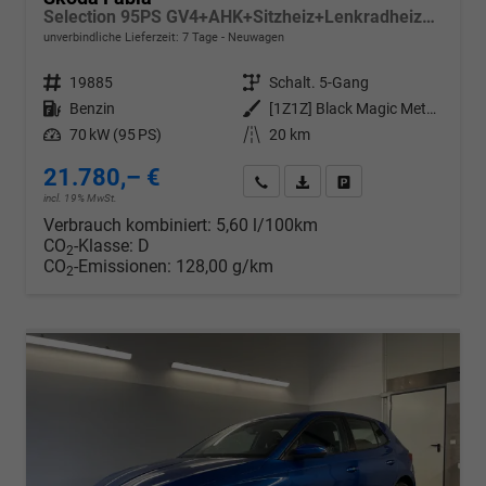
Selection 95PS GV4+AHK+Sitzheiz+Lenkradheiz+Climatronic+Tempomat+PDC
unverbindliche Lieferzeit:
7 Tage
Neuwagen
Fahrzeugnr.
19885
Getriebe
Schalt. 5-Gang
Kraftstoff
Benzin
Außenfarbe
[1Z1Z] Black Magic Metallic
Leistung
70 kW (95 PS)
Kilometerstand
20 km
21.780,– €
Wir rufen Sie an
PDF-Datei, Fahrzeugexposé d
Drucken, parken oder v
incl. 19% MwSt.
Verbrauch kombiniert:
5,60 l/100km
CO
-Klasse:
D
2
CO
-Emissionen:
128,00 g/km
2