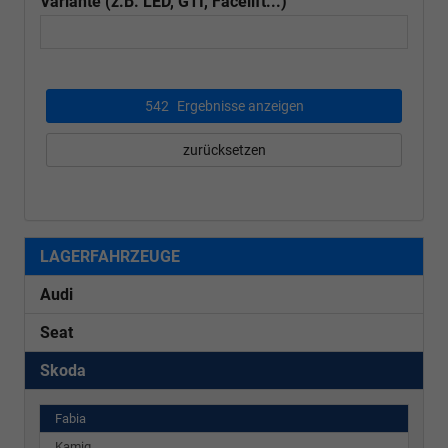
Variante (z.B. LED, GTI, Facelift...)
542
Ergebnisse anzeigen
zurücksetzen
LAGERFAHRZEUGE
Audi
Seat
Skoda
Fabia
Kamiq