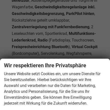
beheizbar
, Außenspiegelgehäuse und Türgriffe in
Wagenfarbe,
Geschwindigkeitsregelanlage inkl.
Geschwindigkeitsbegrenzung, ParkPilot hinten
,
Rücksitzlehne geteilt umklappbar,
Zentralverriegelung mit Funkfernbedienung
, 2
Leseleuchten vorn, Sportlenkrad,
Multifunktions-
Lederlenkrad, Radio
(Farbdisplay, Touchscreen,
Freisprecheinrichtung Bluetooth
),
Virtual Cockpit
(Bordcomputer), Servolenkung, Wegfahrsperre,
Notrufsystem eCall
,
Verkehrszeichenerkennung,
Wir respektieren Ihre Privatsphäre
Spurhalteassistent, Start-Stopp-Anlage
,
Kopfstützen, Dreipunkt-Sicherheitsgurte,
Front Assist
Unsere Website setzt Cookies ein, um unsere Dienste für
Sie bereitzustellen. Hierbei berücksichtigen wir Ihre
inkl. City-Notbremsfunktion, Müdigkeitserkennung,
Auswahl und verarbeiten nur die Daten für Marketing,
Fußgängererkennung, Radfahrererkennung
Analytics und Personalisierung, für die Sie uns Ihr
Einverständnis geben. Sie können Ihre Einwilligung
Innen
jederzeit mit Wirkung für die Zukunft widerrufen.
Armlehnen
Mittelarmlehne