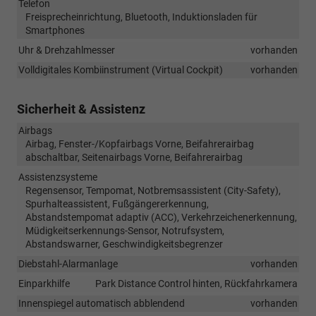
Telefon
Freisprecheinrichtung, Bluetooth, Induktionsladen für
Smartphones
Uhr & Drehzahlmesser
vorhanden
Volldigitales Kombiinstrument (Virtual Cockpit)
vorhanden
Sicherheit & Assistenz
Airbags
Airbag, Fenster-/Kopfairbags Vorne, Beifahrerairbag
abschaltbar, Seitenairbags Vorne, Beifahrerairbag
Assistenzsysteme
Regensensor, Tempomat, Notbremsassistent (City-Safety),
Spurhalteassistent, Fußgängererkennung,
Abstandstempomat adaptiv (ACC), Verkehrzeichenerkennung,
Müdigkeitserkennungs-Sensor, Notrufsystem,
Abstandswarner, Geschwindigkeitsbegrenzer
Diebstahl-Alarmanlage
vorhanden
Einparkhilfe
Park Distance Control hinten, Rückfahrkamera
Innenspiegel automatisch abblendend
vorhanden