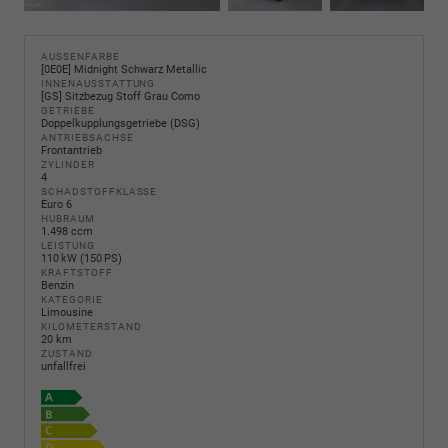
AUSSENFARBE
[0E0E] Midnight Schwarz Metallic
INNENAUSSTATTUNG
[GS] Sitzbezug Stoff Grau Como
GETRIEBE
Doppelkupplungsgetriebe (DSG)
ANTRIEBSACHSE
Frontantrieb
ZYLINDER
4
SCHADSTOFFKLASSE
Euro 6
HUBRAUM
1.498 ccm
LEISTUNG
110 kW (150 PS)
KRAFTSTOFF
Benzin
KATEGORIE
Limousine
KILOMETERSTAND
20 km
ZUSTAND
unfallfrei