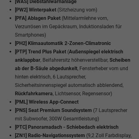
[WAS] Diebstahlwarnanlage
[PW2] Winterpaket
(Sitzheizung vorn)
[PFA] Ablagen Paket
(Mittelarmlehne vorn,
Verzurrösen im Gepäckraum, Induktionsladen für
Smartphones)
[PH2] Klimaautomatik 2-Zonen-Climatronic
[PTP] Trend Plus Paket
(
Außenspiegel elektrisch
anklappbar
, Beifahrersitz höhenverstellbar,
Scheiben
ab der B-Säule abgedunkelt
, Fensterheber vorn und
hinten elektrisch, 6 Lautsprecher,
Sicherheitsinnenspiegel automatisch abblendend,
Rückfahrkamera
, Lichtsensor, Regensensor)
[PML] Wireless App-Connect
[PNS] Seat Premium Soundsystem
(7 Lautsprecher
mit Subwoofer, 300W Gesamtleistung)
[PTC] Panoramadach - Schiebedach elektrisch
[ZN1] Radio-Navigationssystem
(9,2 Zoll Farbdisplay,