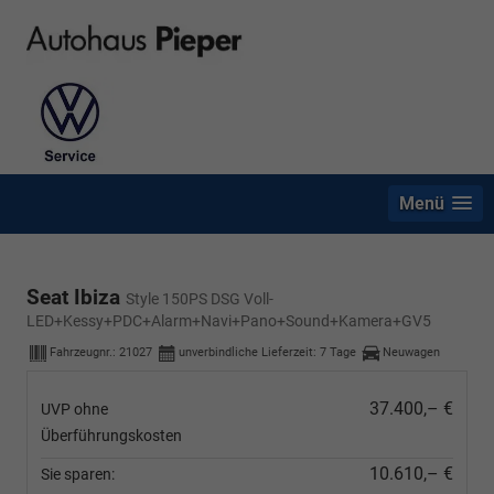
Menü
Seat Ibiza
Style 150PS DSG Voll-
LED+Kessy+PDC+Alarm+Navi+Pano+Sound+Kamera+GV5
Fahrzeugnr.:
21027
unverbindliche Lieferzeit:
7 Tage
Neuwagen
37.400,– €
UVP ohne
Überführungskosten
10.610,– €
Sie sparen: