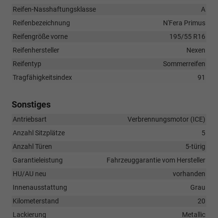
Reifen-Nasshaftungsklasse
A
Reifenbezeichnung
N'Fera Primus
Reifengröße vorne
195/55 R16
Reifenhersteller
Nexen
Reifentyp
Sommerreifen
Tragfähigkeitsindex
91
Sonstiges
Antriebsart
Verbrennungsmotor (ICE)
Anzahl Sitzplätze
5
Anzahl Türen
5-türig
Garantieleistung
Fahrzeuggarantie vom Hersteller
HU/AU neu
vorhanden
Innenausstattung
Grau
Kilometerstand
20
Lackierung
Metallic