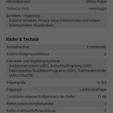
Herstellerpaket
Winter-Paket
Hintertür (Art)
Heckklappe
Scheiben, Verglasung
Getönte Scheiben, Privacy Glass (Heckscheibe und hintere
Seitenscheiben abgedunkelt)
Räder & Technik
Antriebsachse
Frontantrieb
Externe Rollgeräuschklasse
B
Fahrwerk- und Regelungssysteme
Antiblockiersystem (ABS), Antischlupfregelung (ASR),
Elektronisches Stabilitäts-Programm (ESP), Traktionskontrolle
(ASR/CTS/ETS)
Felgengröße
16 Zoll
Felgentyp
Leichtmetallfelge
Lautstärke externes Rollgeräusch der Reifen
71 dB
Reifen-Geschwindigkeitsindex
V
Reifen-Kraftstoffeffizienzklasse
C