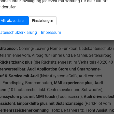
önnen Ihre Einwilligung jederzeit mit Wirkung für die Zukunft
iderrufen.
Climatronic, Sitzheizung vorn)
Alle akzeptieren
Einstellungen
atenschutzerklärung
Impressum
ichtsensor
, Coming/Leaving Home Funktion, Ladekantenschutz 
elarmlehne vorn, Airbag für Fahrer und Beifahrer, Seitenairbag
Rücksitzbank plus
(die Rücksitzlehne ist im Verhältnis 40:20:40
henverstellbar
,
Audi Application Store und Smartphone-
uf & Service mit Audi
(Notrufsystem eCall), Audi connect
ll Farbdisplay, Bordcomputer),
MMI experience plus, Audi
stem
(10 Lautsprecher inkl. Centerspeaker und Subwoofer),
onssystem plus mit MMI touch
(Touchscreen),
Audi drive selec
ssistent
,
Einparkhilfe plus mit Distanzanzeige
(ParkPilot vorn
erkehrszeichenerkennung
, Isofix Beifahrersitz,
Front Assist ink