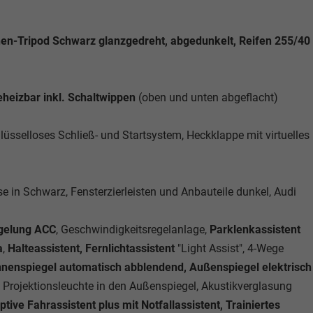
chen-Tripod Schwarz glanzgedreht, abgedunkelt, Reifen 255/40
eheizbar inkl. Schaltwippen
(oben und unten abgeflacht)
hlüsselloses Schließ- und Startsystem, Heckklappe mit virtuelles
 in Schwarz, Fensterzierleisten und Anbauteile dunkel, Audi
egelung ACC
, Geschwindigkeitsregelanlage,
Parklenkassistent
a
,
Halteassistent, Fernlichtassistent
"Light Assist", 4-Wege
nnenspiegel automatisch abblendend, Außenspiegel elektrisch
Projektionsleuchte in den Außenspiegel, Akustikverglasung
tive Fahrassistent plus mit Notfallassistent, Trainiertes