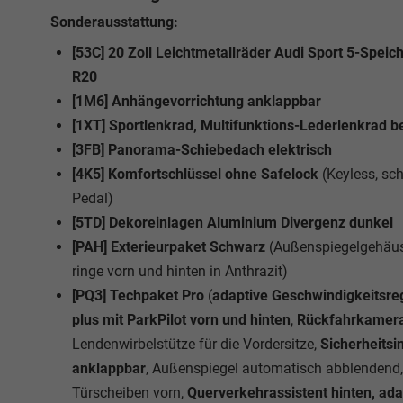
Sonderausstattung:
[53C] 20 Zoll Leichtmetallräder Audi Sport 5-Spei
R20
[1M6] Anhängevorrichtung anklappbar
[1XT] Sportlenkrad, Multifunktions-Lederlenkrad b
[3FB] Panorama-Schiebedach elektrisch
[4K5] Komfortschlüssel ohne Safelock
(Keyless, sc
Pedal)
[5TD] Dekoreinlagen Aluminium Divergenz dunkel
[PAH] Exterieurpaket Schwarz
(Außenspiegelgehäuse
ringe vorn und hinten in Anthrazit)
[PQ3] Techpaket Pro
(
adaptive Geschwindigkeitsr
plus mit ParkPilot vorn und hinten
,
Rückfahrkamer
Lendenwirbelstütze für die Vordersitze,
Sicherheitsi
anklappbar
, Außenspiegel automatisch abblendend, 
Türscheiben vorn,
Querverkehrassistent hinten, adap