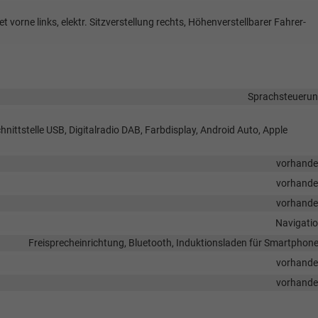
 vorne links, elektr. Sitzverstellung rechts, Höhenverstellbarer Fahrer-
Sprachsteueru
nittstelle USB, Digitalradio DAB, Farbdisplay, Android Auto, Apple
vorhand
vorhand
vorhand
Navigati
Freisprecheinrichtung, Bluetooth, Induktionsladen für Smartphon
vorhand
vorhand