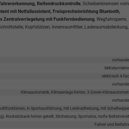
ahrererkennung, Reifendruckkontrolle
, Scheibenbremsen vorn
tent mit Notfallassistent, Freisprecheinrichtung Bluetooth,
s Zentralverriegelung mit Funkfernbedienung
, Wegfahrsperre,
Schnittstelle, Kopfstützen, Innenraumfilter, Laderaumabdeckung,
vorhand
Mittelarmleh
elektrisch 4-fa
vorhand
Klimaautomatik, Klimaanlage hinten, 3-Zonen-Klimaautomat
vorhand
 Multifunktionen, in Sportausführung, mit Lenkradheizung, mit Schaltwipp
g), Rücksitzbank hinten geteilt, Sitzheizung, Sportsitze, Isofix Beifahrersi
Fahrer und Beifahr