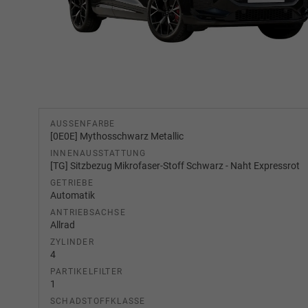
AUSSENFARBE
[0E0E] Mythosschwarz Metallic
INNENAUSSTATTUNG
[TG] Sitzbezug Mikrofaser-Stoff Schwarz - Naht Expressrot
GETRIEBE
Automatik
ANTRIEBSACHSE
Allrad
ZYLINDER
4
PARTIKELFILTER
1
SCHADSTOFFKLASSE