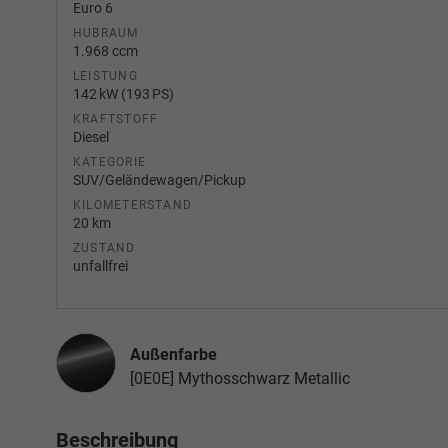
Euro 6
HUBRAUM
1.968 ccm
LEISTUNG
142 kW (193 PS)
KRAFTSTOFF
Diesel
KATEGORIE
SUV/Geländewagen/Pickup
KILOMETERSTAND
20 km
ZUSTAND
unfallfrei
Außenfarbe
[0E0E] Mythosschwarz Metallic
Beschreibung