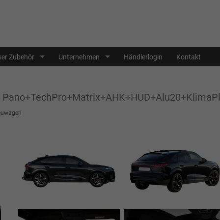
er Zubehör
Unternehmen
Händlerlogin
Kontakt
line Pano+TechPro+Matrix+AHK+HUD+Alu20+Klim
euwagen