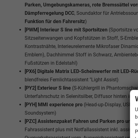
Parken, Umgebungskameras, rote Bremssättel vorn 
Dämpferregelung DCC
, Soundaktor für Antriebssou
Funktion für den Fahrersitz
)
[PWM] Interieur S line mit Sportsitzen
(Sportsitze v
Sitzseitenwangen und Kopfstützen in Stoff, S-Emble
Kontrastnähte, Interieurelemente Mikrofaser Dinamic
Emblem), Dachhimmel Stoff in Schwarz, Ambientebel
Fußstützen in Edelstahl)
[PX6] Digitale Matrix LED-Scheinwerfer mit LED-R
blendfreies Fernlichtassistent "Light Assist)
[PY2] Exterieur S line
(S-Kühlergrill in Phantomschwa
Unterfahrschutz in Selenitsilber, Diffusor hinten in 
[PYH] MMI experience pro
(Head-up-Display, USB-S
U
Soundsystem)
b
[PZC] Assistenzpaket Fahren und Parken pro und 
v
Fahrassistent plus mit Notfallassistent inkl. assi
P
Querverkehrassistent vorn, Ausweichassistent und A