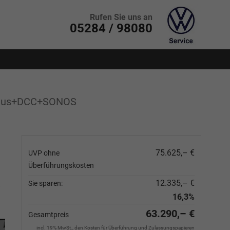
Rufen Sie uns an
05284 / 98080
aPlus+DCC+SONOS
75.625,– €
UVP ohne
Überführungskosten
12.335,– €
Sie sparen:
16,3%
63.290,– €
Gesamtpreis
incl. 19% MwSt., den Kosten für Überführung und Zulassungspapieren