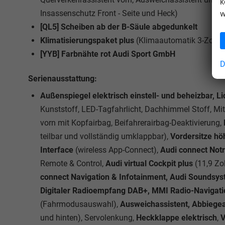
k
Insassenschutz Front - Seite und Heck)
w
[QL5] Scheiben ab der B-Säule abgedunkelt
Klimatisierungspaket plus
(Klimaautomatik 3-Zonen-
[YYB] Farbnähte rot Audi Sport GmbH
D
Serienausstattung:
Außenspiegel elektrisch einstell- und beheizbar, L
Kunststoff, LED-Tagfahrlicht, Dachhimmel Stoff, Mitt
vorn mit Kopfairbag, Beifahrerairbag-Deaktivierung,
teilbar und vollständig umklappbar),
Vordersitze hö
Interface
(wireless App-Connect),
Audi connect Notr
Remote & Control,
Audi virtual Cockpit plus
(11,9 Zo
connect Navigation & Infotainment, Audi Soundsy
Digitaler Radioempfang DAB+, MMI Radio-Navigati
(Fahrmodusauswahl),
Ausweichassistent, Abbiegea
und hinten), Servolenkung,
Heckklappe elektrisch
,
V