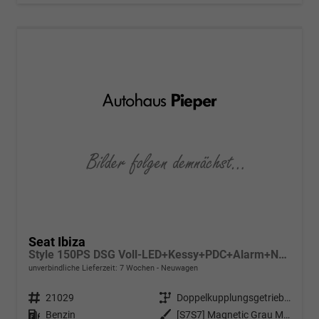
Seat Ibiza
Style 150PS DSG Voll-LED+Kessy+PDC+Alarm+Navi+Pano+Sound+Kamera+GV5
unverbindliche Lieferzeit:
7 Wochen
Neuwagen
Fahrzeugnr.
21029
Getriebe
Doppelkupplungsgetriebe (DSG)
Kraftstoff
Benzin
Außenfarbe
[S7S7] Magnetic Grau Metallic