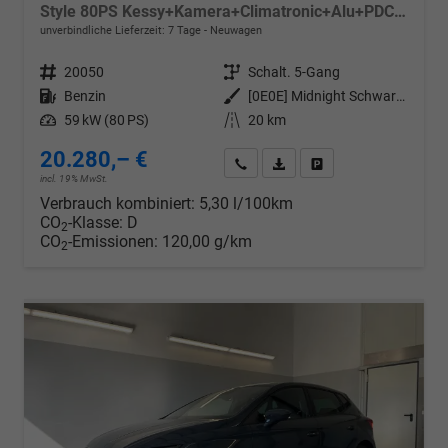
Style 80PS Kessy+Kamera+Climatronic+Alu+PDCvohi+Sitzheiz+App-Connect+DAB
unverbindliche Lieferzeit:
7 Tage
Neuwagen
Fahrzeugnr.
20050
Getriebe
Schalt. 5-Gang
Kraftstoff
Benzin
Außenfarbe
[0E0E] Midnight Schwarz Metallic
Leistung
59 kW (80 PS)
Kilometerstand
20 km
20.280,– €
Wir rufen Sie an
PDF-Datei, Fahrzeugexposé d
Drucken, parken oder v
incl. 19% MwSt.
Verbrauch kombiniert:
5,30 l/100km
CO
-Klasse:
D
2
CO
-Emissionen:
120,00 g/km
2