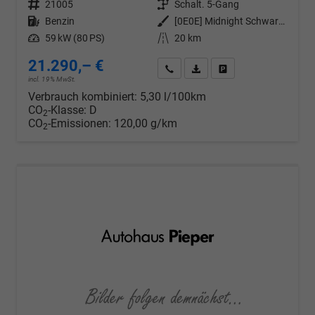
Fahrzeugnr.
21005
Getriebe
Schalt. 5-Gang
Kraftstoff
Benzin
Außenfarbe
[0E0E] Midnight Schwarz Metallic
Leistung
59 kW (80 PS)
Kilometerstand
20 km
21.290,– €
Wir rufen Sie an
PDF-Datei, Fahrzeugexposé d
Drucken, parken oder v
incl. 19% MwSt.
Verbrauch kombiniert:
5,30 l/100km
CO
-Klasse:
D
2
CO
-Emissionen:
120,00 g/km
2