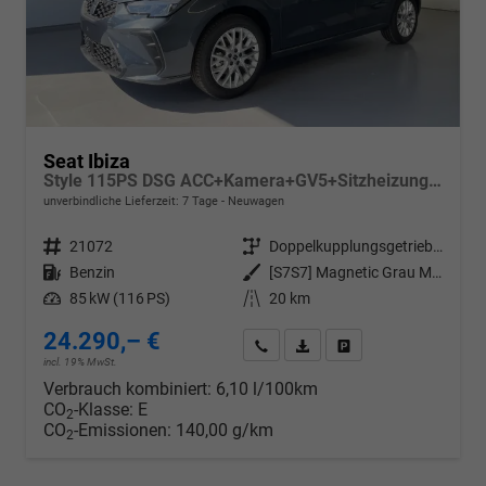
Seat Ibiza
Style 115PS DSG ACC+Kamera+GV5+Sitzheizung+App-Connect
unverbindliche Lieferzeit:
7 Tage
Neuwagen
Fahrzeugnr.
21072
Getriebe
Doppelkupplungsgetriebe (DSG)
Kraftstoff
Benzin
Außenfarbe
[S7S7] Magnetic Grau Metallic
Leistung
85 kW (116 PS)
Kilometerstand
20 km
24.290,– €
Wir rufen Sie an
PDF-Datei, Fahrzeugexposé d
Drucken, parken oder v
incl. 19% MwSt.
Verbrauch kombiniert:
6,10 l/100km
CO
-Klasse:
E
2
CO
-Emissionen:
140,00 g/km
2