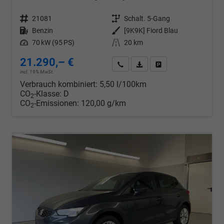
Fahrzeugnr.
21081
Getriebe
Schalt. 5-Gang
Kraftstoff
Benzin
Außenfarbe
[9K9K] Fiord Blau
Leistung
70 kW (95 PS)
Kilometerstand
20 km
21.290,– €
Wir rufen Sie an
PDF-Datei, Fahrzeugexposé d
Drucken, parken oder v
incl. 19% MwSt.
Verbrauch kombiniert:
5,50 l/100km
CO
-Klasse:
D
2
CO
-Emissionen:
120,00 g/km
2