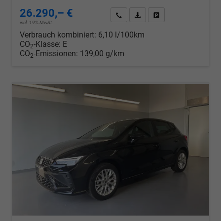
26.290,– €
Wir rufen Sie an
PDF-Datei, Fahrzeugexposé d
Drucken, parken oder v
incl. 19% MwSt.
Verbrauch kombiniert:
6,10 l/100km
CO
-Klasse:
E
2
CO
-Emissionen:
139,00 g/km
2