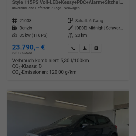
Style 115PS Voll-LED+Kessy+PDC+Alarm+Sitzheizung+Kamera+GV5
unverbindliche Lieferzeit:
7 Tage
Neuwagen
Fahrzeugnr.
21008
Getriebe
Schalt. 6-Gang
Kraftstoff
Benzin
Außenfarbe
[0E0E] Midnight Schwarz Metallic
Leistung
85 kW (116 PS)
Kilometerstand
20 km
23.790,– €
Wir rufen Sie an
PDF-Datei, Fahrzeugexposé d
Drucken, parken oder v
incl. 19% MwSt.
Verbrauch kombiniert:
5,30 l/100km
CO
-Klasse:
D
2
CO
-Emissionen:
120,00 g/km
2