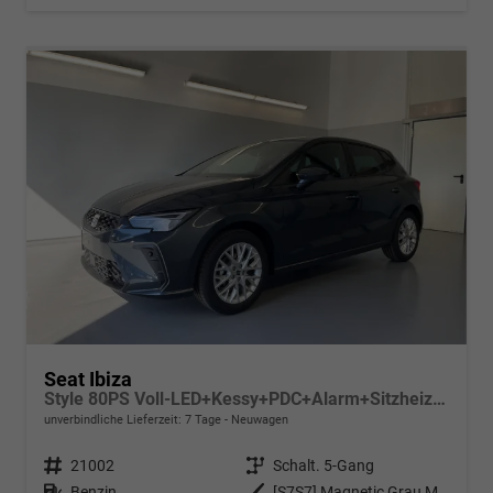
Seat Ibiza
Style 80PS Voll-LED+Kessy+PDC+Alarm+Sitzheizung+Kamera+App-Connect
unverbindliche Lieferzeit:
7 Tage
Neuwagen
Fahrzeugnr.
21002
Getriebe
Schalt. 5-Gang
Kraftstoff
Benzin
Außenfarbe
[S7S7] Magnetic Grau Metallic