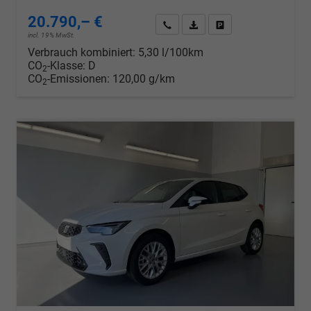
20.790,– €
Wir rufen Sie an
PDF-Datei, Fahrzeugexposé d
Drucken, parken oder v
incl. 19% MwSt.
Verbrauch kombiniert:
5,30 l/100km
CO
-Klasse:
D
2
CO
-Emissionen:
120,00 g/km
2