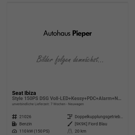
Seat Ibiza
Style 150PS DSG Voll-LED+Kessy+PDC+Alarm+Navi+Pano+Sound+Kamera+GV5
unverbindliche Lieferzeit:
7 Wochen
Neuwagen
Fahrzeugnr.
21026
Getriebe
Doppelkupplungsgetriebe (DSG)
Kraftstoff
Benzin
Außenfarbe
[9K9K] Fiord Blau
Leistung
110 kW (150 PS)
Kilometerstand
20 km