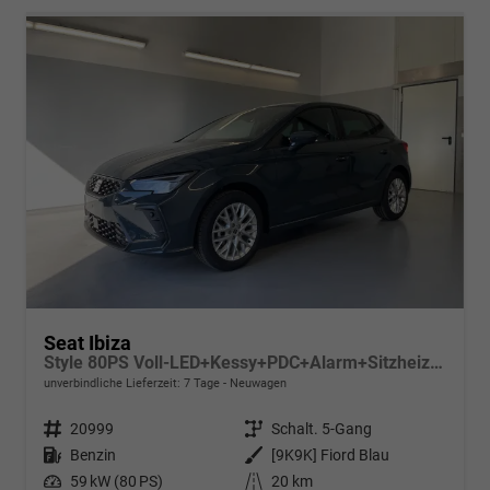
Seat Ibiza
Style 80PS Voll-LED+Kessy+PDC+Alarm+Sitzheizung+Kamera+App-Connect
unverbindliche Lieferzeit:
7 Tage
Neuwagen
Fahrzeugnr.
20999
Getriebe
Schalt. 5-Gang
Kraftstoff
Benzin
Außenfarbe
[9K9K] Fiord Blau
Leistung
59 kW (80 PS)
Kilometerstand
20 km