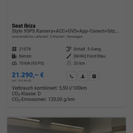
Seat Ibiza
Style 95PS Kamera+ACC+GV5+App-Conect+Sitzheizung+ParkPilot hinten
unverbindliche Lieferzeit:
3 Wochen
Neuwagen
Fahrzeugnr.
21078
Getriebe
Schalt. 5-Gang
Kraftstoff
Benzin
Außenfarbe
[9K9K] Fiord Blau
Leistung
70 kW (95 PS)
Kilometerstand
20 km
21.290,– €
Wir rufen Sie an
PDF-Datei, Fahrzeugexposé d
Drucken, parken oder v
incl. 19% MwSt.
Verbrauch kombiniert:
5,50 l/100km
CO
-Klasse:
D
2
CO
-Emissionen:
120,00 g/km
2