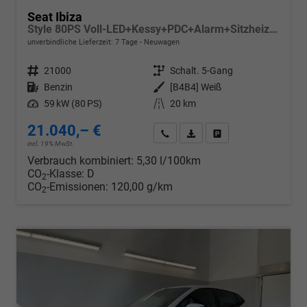
Seat Ibiza
Style 80PS Voll-LED+Kessy+PDC+Alarm+Sitzheizung+Kamera+App-Connect
unverbindliche Lieferzeit:
7 Tage
Neuwagen
Fahrzeugnr.
21000
Getriebe
Schalt. 5-Gang
Kraftstoff
Benzin
Außenfarbe
[B4B4] Weiß
Leistung
59 kW (80 PS)
Kilometerstand
20 km
21.040,– €
Wir rufen Sie an
PDF-Datei, Fahrzeugexposé d
Drucken, parken oder v
incl. 19% MwSt.
Verbrauch kombiniert:
5,30 l/100km
CO
-Klasse:
D
2
CO
-Emissionen:
120,00 g/km
2