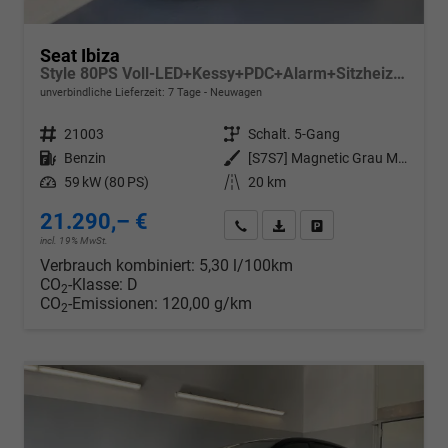
Seat Ibiza
Style 80PS Voll-LED+Kessy+PDC+Alarm+Sitzheizung+Kamera+App-Connect
unverbindliche Lieferzeit:
7 Tage
Neuwagen
Fahrzeugnr.
21003
Getriebe
Schalt. 5-Gang
Kraftstoff
Benzin
Außenfarbe
[S7S7] Magnetic Grau Metallic
Leistung
59 kW (80 PS)
Kilometerstand
20 km
21.290,– €
Wir rufen Sie an
PDF-Datei, Fahrzeugexposé d
Drucken, parken oder v
incl. 19% MwSt.
Verbrauch kombiniert:
5,30 l/100km
CO
-Klasse:
D
2
CO
-Emissionen:
120,00 g/km
2