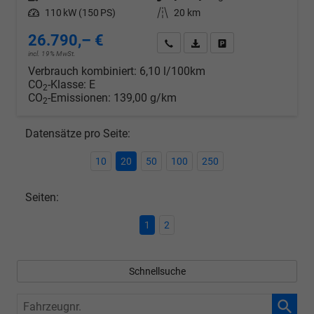
Leistung
110 kW (150 PS)
Kilometerstand
20 km
26.790,– €
Wir rufen Sie an
PDF-Datei, Fahrzeugexposé d
Drucken, parken oder v
incl. 19% MwSt.
Verbrauch kombiniert:
6,10 l/100km
CO
-Klasse:
E
2
CO
-Emissionen:
139,00 g/km
2
Datensätze pro Seite:
10
20
50
100
250
Seiten:
1
2
Schnellsuche
Fahrzeugnr.