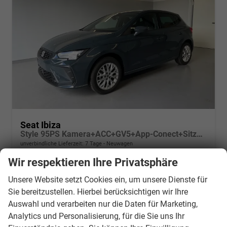
Seat Ibiza
Style 95PS Kamera+ACC+GV5+App-Conect+Sitzheizung+ParkPilot hinten
unverbindliche Lieferzeit:
7 Tage
Neuwagen
Wir respektieren Ihre Privatsphäre
Fahrzeugnr.
21080
Getriebe
Schalt. 5-Gang
Kraftstoff
Benzin
Außenfarbe
[9K9K] Fiord Blau
Unsere Website setzt Cookies ein, um unsere Dienste für
Leistung
70 kW (95 PS)
Kilometerstand
20 km
Sie bereitzustellen. Hierbei berücksichtigen wir Ihre
Auswahl und verarbeiten nur die Daten für Marketing,
21.290,– €
Wir rufen Sie an
PDF-Datei, Fahrzeugexposé d
Drucken, parken oder v
Analytics und Personalisierung, für die Sie uns Ihr
incl. 19% MwSt.