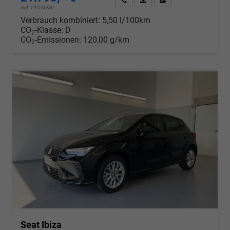
incl. 19% MwSt.
Verbrauch kombiniert:
5,50 l/100km
CO
-Klasse:
D
2
CO
-Emissionen:
120,00 g/km
2
Seat Ibiza