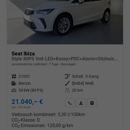
Seat Ibiza
Style 80PS Voll-LED+Kessy+PDC+Alarm+Sitzheizung+Kamera+App-Connect
unverbindliche Lieferzeit:
7 Tage
Neuwagen
Fahrzeugnr.
21001
Getriebe
Schalt. 5-Gang
Kraftstoff
Benzin
Außenfarbe
[B4B4] Weiß
Leistung
59 kW (80 PS)
Kilometerstand
20 km
21.040,– €
Wir rufen Sie an
PDF-Datei, Fahrzeugexposé d
Drucken, parken oder v
incl. 19% MwSt.
Verbrauch kombiniert:
5,30 l/100km
CO
-Klasse:
D
2
CO
-Emissionen:
120,00 g/km
2