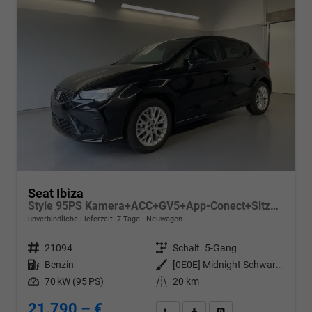
Seat Ibiza
Style 95PS Kamera+ACC+GV5+App-Conect+Sitzheizung+ParkPilot hinten
unverbindliche Lieferzeit:
7 Tage
Neuwagen
Fahrzeugnr.
21094
Getriebe
Schalt. 5-Gang
Kraftstoff
Benzin
Außenfarbe
[0E0E] Midnight Schwarz Metallic
Leistung
70 kW (95 PS)
Kilometerstand
20 km
21.790,– €
Wir rufen Sie an
PDF-Datei, Fahrzeugexposé d
Drucken, parken oder v