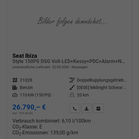
Seat Ibiza
Style 150PS DSG Voll-LED+Kessy+PDC+Alarm+Navi+Pano+Sound+Kamera+GV5
unverbindliche Lieferzeit:
22.09.2026
Neuwagen
Fahrzeugnr.
21028
Getriebe
Doppelkupplungsgetriebe (DSG)
Kraftstoff
Benzin
Außenfarbe
[0E0E] Midnight Schwarz Metallic
Leistung
110 kW (150 PS)
Kilometerstand
20 km
26.790,– €
Wir rufen Sie an
PDF-Datei, Fahrzeugexposé d
Drucken, parken oder v
incl. 19% MwSt.
Verbrauch kombiniert:
6,10 l/100km
CO
-Klasse:
E
2
CO
-Emissionen:
139,00 g/km
2