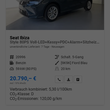
Seat Ibiza
Style 80PS Voll-LED+Kessy+PDC+Alarm+Sitzheizung+Kamera+App-Connect
unverbindliche Lieferzeit:
7 Tage
Neuwagen
Fahrzeugnr.
20996
Getriebe
Schalt. 5-Gang
Kraftstoff
Benzin
Außenfarbe
[9K9K] Fiord Blau
Leistung
59 kW (80 PS)
Kilometerstand
20 km
20.790,– €
Wir rufen Sie an
PDF-Datei, Fahrzeugexposé d
Drucken, parken oder v
incl. 19% MwSt.
Verbrauch kombiniert:
5,30 l/100km
CO
-Klasse:
D
2
CO
-Emissionen:
120,00 g/km
2