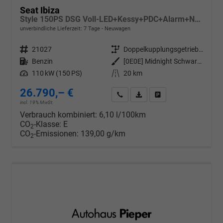
Seat Ibiza
Style 150PS DSG Voll-LED+Kessy+PDC+Alarm+Navi+Pano+Sound+Kamera+GV5
unverbindliche Lieferzeit:
7 Tage
Neuwagen
Fahrzeugnr.
21027
Getriebe
Doppelkupplungsgetriebe (DSG)
Kraftstoff
Benzin
Außenfarbe
[0E0E] Midnight Schwarz Metallic
Leistung
110 kW (150 PS)
Kilometerstand
20 km
26.790,– €
Wir rufen Sie an
PDF-Datei, Fahrzeugexposé d
Drucken, parken oder v
incl. 19% MwSt.
Verbrauch kombiniert:
6,10 l/100km
CO
-Klasse:
E
2
CO
-Emissionen:
139,00 g/km
2