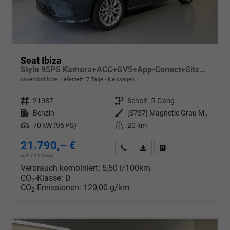
Seat Ibiza
Style 95PS Kamera+ACC+GV5+App-Conect+Sitzheizung+ParkPilot hinten
unverbindliche Lieferzeit:
7 Tage
Neuwagen
Fahrzeugnr.
21087
Getriebe
Schalt. 5-Gang
Kraftstoff
Benzin
Außenfarbe
[S7S7] Magnetic Grau Metallic
Leistung
70 kW (95 PS)
Kilometerstand
20 km
21.790,– €
Wir rufen Sie an
PDF-Datei, Fahrzeugexposé d
Drucken, parken oder v
incl. 19% MwSt.
Verbrauch kombiniert:
5,50 l/100km
CO
-Klasse:
D
2
CO
-Emissionen:
120,00 g/km
2