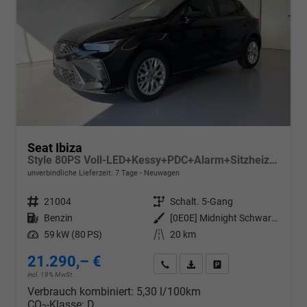
Seat Ibiza
Style 80PS Voll-LED+Kessy+PDC+Alarm+Sitzheizung+Kamera+App-Connect
unverbindliche Lieferzeit:
7 Tage
Neuwagen
Fahrzeugnr.
21004
Getriebe
Schalt. 5-Gang
Kraftstoff
Benzin
Außenfarbe
[0E0E] Midnight Schwarz Metallic
Leistung
59 kW (80 PS)
Kilometerstand
20 km
21.290,– €
Wir rufen Sie an
PDF-Datei, Fahrzeugexposé d
Drucken, parken oder v
incl. 19% MwSt.
Verbrauch kombiniert:
5,30 l/100km
CO
-Klasse:
D