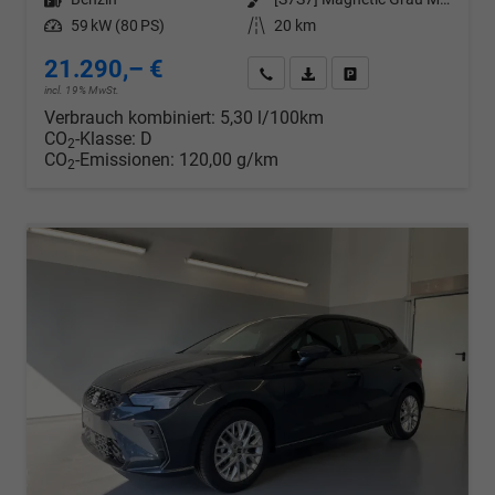
Leistung
59 kW (80 PS)
Kilometerstand
20 km
21.290,– €
Wir rufen Sie an
PDF-Datei, Fahrzeugexposé d
Drucken, parken oder v
incl. 19% MwSt.
Verbrauch kombiniert:
5,30 l/100km
CO
-Klasse:
D
2
CO
-Emissionen:
120,00 g/km
2