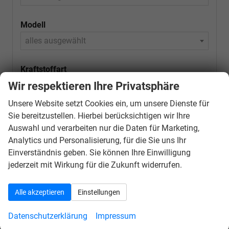
Modell
alles ausgewählt
Kraftstoffart
Wir respektieren Ihre Privatsphäre
alles ausgewählt
Unsere Website setzt Cookies ein, um unsere Dienste für
Variante (z.B. LED, GTI, Facelift...)
Sie bereitzustellen. Hierbei berücksichtigen wir Ihre
Auswahl und verarbeiten nur die Daten für Marketing,
Analytics und Personalisierung, für die Sie uns Ihr
Einverständnis geben. Sie können Ihre Einwilligung
jederzeit mit Wirkung für die Zukunft widerrufen.
542
Ergebnisse anzeigen
zurücksetzen
Alle akzeptieren
Einstellungen
Datenschutzerklärung
Impressum