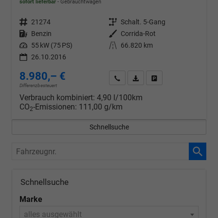
sofort lieferbar
Gebrauchtwagen
Fahrzeugnr.
21274
Getriebe
Schalt. 5-Gang
Kraftstoff
Benzin
Außenfarbe
Corrida-Rot
Leistung
55 kW (75 PS)
Kilometerstand
66.820 km
26.10.2016
8.980,– €
Wir rufen Sie an
PDF-Datei, Fahrzeugexposé d
Drucken, parken oder v
Differenzbesteuert
Verbrauch kombiniert:
4,90 l/100km
CO
-Emissionen:
111,00 g/km
2
Schnellsuche
Fahrzeugnr.
Schnellsuche
Marke
alles ausgewählt